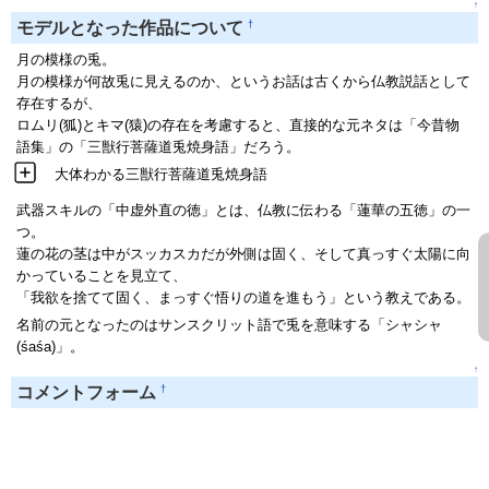
↑
†
モデルとなった作品について
月の模様の兎。
月の模様が何故兎に見えるのか、というお話は古くから仏教説話として
存在するが、
ロムリ(狐)とキマ(猿)の存在を考慮すると、直接的な元ネタは「今昔物
語集」の「三獣行菩薩道兎焼身語」だろう。
大体わかる三獣行菩薩道兎焼身語
武器スキルの「中虚外直の徳」とは、仏教に伝わる「蓮華の五徳」の一
つ。
蓮の花の茎は中がスッカスカだが外側は固く、そして真っすぐ太陽に向
かっていることを見立て、
「我欲を捨てて固く、まっすぐ悟りの道を進もう」という教えである。
名前の元となったのはサンスクリット語で兎を意味する「シャシャ
(śaśa)」。
↑
†
コメントフォーム