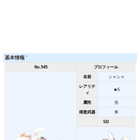
†
基本情報
No.545
プロフィール
名前
シャシャ
レアリテ
★5
ィ
属性
光
得意武器
斧
SD