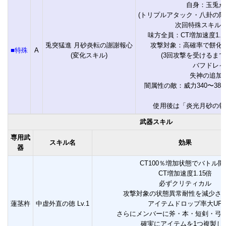
自身：玉兎が
(トリプルアタック・八卦の陣
次回特殊スキル威
味方全員：CT増加速度1.
兎突猛進 月砂炎転の謝謝報心
攻撃対象：高確率で餅化
■特殊
A
(変化スキル)
(3回攻撃を受けるまで
バフドレイ
失神の追加
闇属性の敵：威力340〜38
使用後は「炎光月砂の報
武器スキル
専用武
スキル名
効果
器
CT100％増加状態でバトル開
CT増加速度1.15倍
必ずクリティカル
攻撃対象の状態異常耐性を減少さ
蓮茎杵
中虚外直の徳 Lv.1
アイテムドロップ率大UP
さらにメンバーに斧・本・短剣・弓
確実にアイテムを1つ複製し