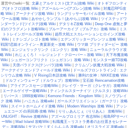
運営中のwiki一覧:
文豪とアルケミスト(文アル)攻略 Wiki
|
オトギフロンティ
ア(オトフロ)攻略 Wiki
|
アズールレーン(アズレン)攻略 Wiki
|
対魔忍RPG攻
略 Wiki
|
アークナイツ攻略 Wiki
|
ラングリッサーモバイル攻略 Wiki
|
アート
ワール攻略 Wiki
|
あやかしランブル！(あやらぶ)攻略 Wiki
|
ツイステッドワ
ンダーランド(ツイステ)攻略 Wiki
|
デタリキZ攻略 Wiki
|
Deep One 虚無と夢
幻のフラグメント攻略Wiki
|
ブルーアーカイブ（ブルアカ）攻略 Wiki
|
ミス
トトレインガールズ攻略 Wiki
|
超昂大戦エスカレーションヒロインズ攻略
Wiki
|
ミナシゴノシゴト攻略 Wiki
|
エデンズリッターグレンツェ攻略 Wiki
|
戦国†恋姫オンライン～奥宴新史～攻略 Wiki
|
ウマ娘 プリティダービー 攻略
Wiki
|
エンジェリックリンク（エンクリ）攻略 Wiki
|
ニューラルクラウド攻
略 Wiki
|
れじぇくろ！ ～レジェンド・クローバー～攻略 Wiki
|
天下布魔攻略
Wiki
|
シュガーコンフリクト（シュガコン）攻略 Wiki
|
モンスター娘TD攻略
Wiki
|
天啓パラドクス(テンパラ)攻略 Wiki
|
クリムゾン妖魔大戦攻略 Wiki
|
アークナイツ エンドフィールド攻略 Wiki
|
ドールズフロントライン2：エク
シリウム攻略 Wiki
|
V Rising日本語攻略 Wiki
|
勝利の女神：NIKKE攻略 Wiki
|
ドルフィンウェーブ（ドルウェブ）攻略Wiki
|
宝石姫 Reincarnation攻略
Wiki
|
アライアンスセージ攻略Wiki
|
クレイヴ・サーガ（クレサガ）攻略Wiki
|
エーテルゲイザー攻略Wiki
|
ティンクルスターナイツ（クルスタ）攻略Wiki
|
リバース：1999攻略Wiki
|
Kemono Friends：Kingdom Wiki
|
スノウブレイ
ク 攻略 Wiki
|
ハニカム 攻略wiki
|
ガールズクリエイション（ガークリ）攻略
Wiki
|
スイートホームメイド攻略 Wiki
|
Modern Warships 攻略 Wiki
|
アッシ
ュエコーズ-白荊回廊-攻略 Wiki
|
りりぃあんじぇ（りりあん） 攻略Wiki
|
UNLIGHT：Revive 攻略Wiki
|
アズールプロミリア 有志Wiki
|
桜島RPサーバ
ーWiki
|
Mad Island 攻略Wiki
|
転職魔王～リストラ勇者のお仕置きセレナー
デ～ 攻略Wiki
|
サマバケ！すくらんぶる 攻略wiki
|
オリスライズ 攻略wiki
|