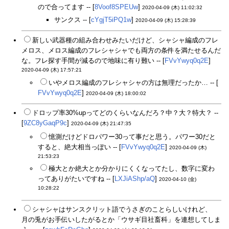
ので合ってます -- [
8Voof8SPEUw
]
2020-04-09 (木) 11:02:32
サンクス -- [
cYgjT5iPQ1w
]
2020-04-09 (木) 15:28:39
新しい武器種の組み合わせみたいだけど、シャシャ編成のフレ
メロス、メロス編成のフレシャシャでも両方の条件を満たせるんだ
な。フレ探す手間が減るので地味に有り難い -- [
FVvYwyq0q2E
]
2020-04-09 (木) 17:57:21
いやメロス編成のフレシャシャの方は無理だったか… -- [
FVvYwyq0q2E
]
2020-04-09 (木) 18:00:02
ドロップ率30%upってどのくらいなんだろ？中？大？特大？ --
[
9ZC8yGaqP9c
]
2020-04-09 (木) 21:47:35
憶測だけどドロパワー30って事だと思う。パワー30だと
すると、絶大相当っぽい -- [
FVvYwyq0q2E
]
2020-04-09 (木)
21:53:23
極大とか絶大とか分かりにくくなってたし、数字に変わ
ってありがたいですね -- [
LXJiAShp/aQ
]
2020-04-10 (金)
10:28:22
シャシャはサンスクリット語でうさぎのことらしいけれど、
月の兎がお手伝いしたがるとか「ウサギ目社畜科」を連想してしま