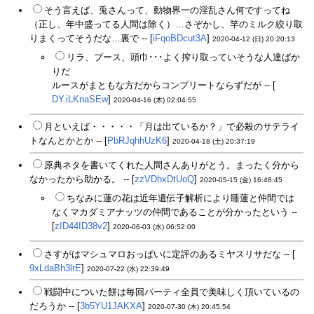
そう言えば、兎さんって、動物界一の淫乱さん何ですってね
（正し、年中盛ってる人間は除く）…さぞかし、竿のミルク絞り取
りまくってそうだな…裏で -- [
iFqoBDcut3A
]
2020-04-12 (日) 20:20:13
リラ、プース、頭巾･･･よく搾り取っていそうな人達ばか
りだ
ルースがまともな方だからコンプリートならずだが -- [
DY.iLKnaSEw
]
2020-04-16 (木) 02:04:55
月といえば・・・・・「月は出ているか？」で必殺のサテライ
トなんとかとか -- [
PbRJqhhUzK6
]
2020-04-18 (土) 20:37:19
原典ネタを書いてくれた人間さんありがとう。まったく分から
なかったから助かる。 -- [
zzVDhxDtUoQ
]
2020-05-15 (金) 16:48:45
ちなみに蓮の花は近年遺伝子解析により睡蓮と仲間では
なくマカダミアナッツの仲間であることが分かったという --
[
zID44ID38v2
]
2020-06-03 (水) 06:52:00
さすがはマシュマロおっぱいに定評のあるミヤスリサだな -- [
9xLdaBh3lrE
]
2020-07-22 (水) 22:39:49
戦闘中についた餅は毎回パーティ全員で美味しく頂いているの
だろうか -- [
3b5YU1JAKXA
]
2020-07-30 (木) 20:45:54