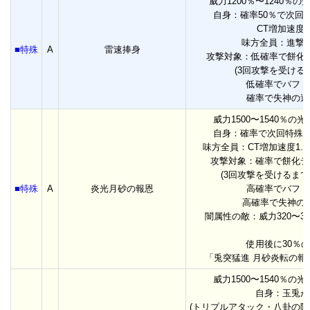
威力1200％〜1240％の
自身：確率50％で次回特
CT増加速度1
味方全員：進撃1
■特殊
A
雷速捧身
攻撃対象：低確率で餅化
(3回攻撃を受ける
低確率でバフド
確率で失神の追
威力1500〜1540％の
自身：確率で次回特殊ス
味方全員：CT増加速度1.
攻撃対象：確率で餅化デ
(3回攻撃を受けるまで
■特殊
A
炎光月砂の報恩
高確率でバフド
高確率で失神の
闇属性の敵：威力320〜3
使用後に30％
「兎突猛進 月砂炎転の報
威力1500〜1540％の
自身：玉兎が
(トリプルアタック・八卦の陣