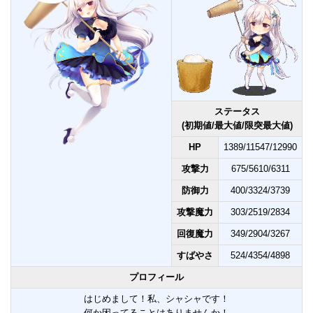
ステータス
(初期値/最大値/限突最大値)
HP
1389/11547/12990
攻撃力
675/5610/6311
防御力
400/3324/3739
攻撃魔力
303/2519/2834
回復魔力
349/2904/3267
すばやさ
524/4354/4898
プロフィール
はじめまして！私、シャシャです！
何か困ってることはありませんか！