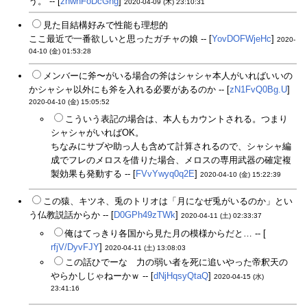
う。 -- [
znwhFoDcGhg
]
2020-04-09 (木) 23:10:31
見た目結構好みで性能も理想的
ここ最近で一番欲しいと思ったガチャの娘 -- [
YovDOFWjeHc
]
2020-
04-10 (金) 01:53:28
メンバーに斧〜がいる場合の斧はシャシャ本人がいればいいの
かシャシャ以外にも斧を入れる必要があるのか -- [
zN1FvQ0Bg.U
]
2020-04-10 (金) 15:05:52
こういう表記の場合は、本人もカウントされる。つまり
シャシャがいればOK。
ちなみにサブや助っ人も含めて計算されるので、シャシャ編
成でフレのメロスを借りた場合、メロスの専用武器の確定複
製効果も発動する -- [
FVvYwyq0q2E
]
2020-04-10 (金) 15:22:39
この猿、キツネ、兎のトリオは「月になぜ兎がいるのか」とい
う仏教説話からか -- [
D0GPh49zTWk
]
2020-04-11 (土) 02:33:37
俺はてっきり各国から見た月の模様からだと… -- [
rfjV/DyvFJY
]
2020-04-11 (土) 13:08:03
この話ひでーな 力の弱い者を死に追いやった帝釈天の
やらかしじゃねーかｗ -- [
dNjHqsyQtaQ
]
2020-04-15 (水)
23:41:16