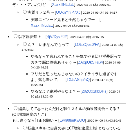
ぞ・・・アホだけど -- [
XazxffNLdaE
]
2020-04-08 (水) 20:07:01
実質リラ２号 -- [
QQxnYhlP7Xc
]
2020-04-09 (木) 06:44:17
実際エピソード見ると全然ちゃうでー -- [
XazxffNLdaE
]
2020-04-09 (木) 08:56:41
以下淫夢禁止 -- [
rfjV/DyvFJY
]
2020-04-08 (水) 20:07:15
ん？ いまなんでもって -- [
LOEZQps0/FA
]
2020-04-09 (木)
17:26:43
やるなって言われてること平気でやる辺り淫夢厨って
ガチで脳に障害ありそう -- [
ZAxpQkSFs.w
]
2020-04-09
(木) 20:49:31
フリだと思ったんじゃないの？イライラし過ぎです
よ、落ち着いて。 -- [
LXJiAShp/aQ
]
2020-04-10 (金)
10:23:53
やるなよ？絶対やるなよ？ -- [
20ZQx2kbBPs
]
2020-04-
10 (金) 13:29:45
編集してて思ったんだけど転生スキルの効果説明合ってる？
(CT増加速度のとこ)
もし違うなら訂正お願い -- [
Ewf98buKwQQ
]
2020-04-09 (木) 03:39:43
転生スキルは自身のみにCT増加速度1.1倍となっている