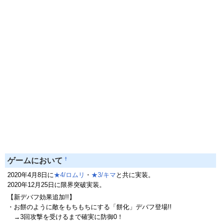
†
ゲームにおいて
2020年4月8日に
★4/ロムリ
・
★3/キマ
と共に実装。
2020年12月25日に限界突破実装。
【新デバフ効果追加!!】
・お餅のように敵をもちもちにする「餅化」デバフ登場!!
→3回攻撃を受けるまで確実に防御0！