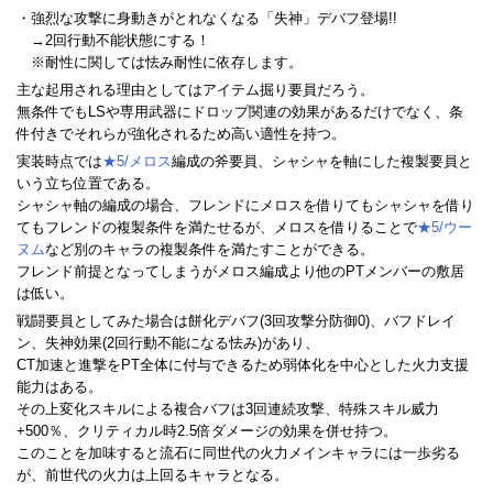
・強烈な攻撃に身動きがとれなくなる「失神」デバフ登場!!
→2回行動不能状態にする！
※耐性に関しては怯み耐性に依存します。
主な起用される理由としてはアイテム掘り要員だろう。
無条件でもLSや専用武器にドロップ関連の効果があるだけでなく、条
件付きでそれらが強化されるため高い適性を持つ。
実装時点では
★5/メロス
編成の斧要員、シャシャを軸にした複製要員と
いう立ち位置である。
シャシャ軸の編成の場合、フレンドにメロスを借りてもシャシャを借り
てもフレンドの複製条件を満たせるが、メロスを借りることで
★5/ウー
ヌム
など別のキャラの複製条件を満たすことができる。
フレンド前提となってしまうがメロス編成より他のPTメンバーの敷居
は低い。
戦闘要員としてみた場合は餅化デバフ(3回攻撃分防御0)、バフドレイ
ン、失神効果(2回行動不能になる怯み)があり、
CT加速と進撃をPT全体に付与できるため弱体化を中心とした火力支援
能力はある。
その上変化スキルによる複合バフは3回連続攻撃、特殊スキル威力
+500％、クリティカル時2.5倍ダメージの効果を併せ持つ。
このことを加味すると流石に同世代の火力メインキャラには一歩劣る
が、前世代の火力は上回るキャラとなる。