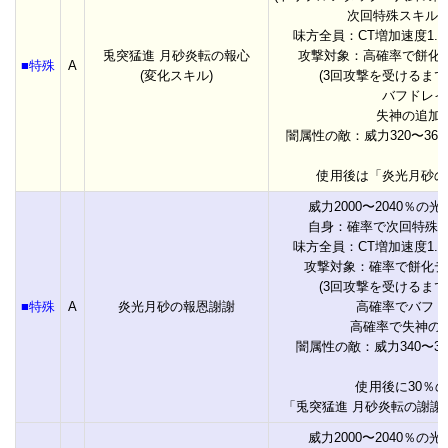
次回特殊スキル威
味方全員：CT増加速度1.
兎突猛進 月砂炎転の報心
攻撃対象：高確率で餅化
■特殊
A
(変化スキル)
(3回攻撃を受けるまで
バフドレイ
失神の追加
闇属性の敵：威力320〜36
使用後は「炎光月砂の
威力2000〜2040％の
自身：確率で次回特殊ス
味方全員：CT増加速度1.
攻撃対象：確率で餅化デ
(3回攻撃を受けるまで
■特殊
A
炎光月砂の報恩謝謝
高確率でバフド
高確率で失神の
闇属性の敵：威力340〜3
使用後に30％
「兎突猛進 月砂炎転の謝謝
威力2000〜2040％の