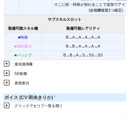
そこに杖・特殊が加わることで追加でアイテ
(金報酬複製1つ確定)
サブスキルスロット
装備可能スキル種
装備可能レアリティ
■特殊
B→A→A→A→A→A
■補助魔法
B→B→A→A→A→A
■パッシブ
B→B→A→S→SS→SS
進化後画像
SD各種
表情差分
↑
†
ボイス (CV:和央きりか)
クリックでセリフ一覧を開く
↑