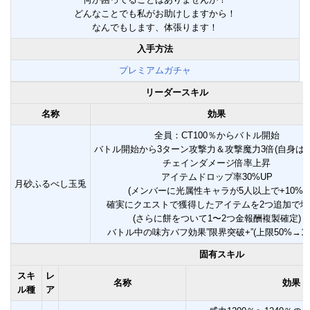
どんなことでも私がお助けしますから！
なんでもします、体張ります！
入手方法
プレミアムガチャ
リーダースキル
名称
効果
全員：CT100％からバトル開始
バトル開始から3ターン攻撃力＆攻撃魔力3倍(自身は6
チェインダメージ倍率上昇
アイテムドロップ率30%UP
月砂ふるべし玉兎
(メンバーに光属性キャラが5人以上で+10%)
確実にクエストで獲得したアイテムを2つ追加で増
(さらに餅をついて1〜2つ金報酬複製確定)
バトル中の味方バフ効果”限界突破+”(上限50%→15
固有スキル
スキ
レ
名称
効果
ル種
ア