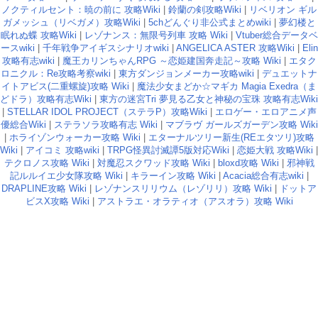
ノクティルセント：暁の前に 攻略Wiki
|
鈴蘭の剣攻略Wiki
|
リベリオン ギル
ガメッシュ（リベガメ）攻略Wiki
|
5chどんぐり非公式まとめwiki
|
夢幻楼と
眠れぬ蝶 攻略Wiki
|
レゾナンス：無限号列車 攻略 Wiki
|
Vtuber総合データベ
ースwiki
|
千年戦争アイギスシナリオwiki
|
ANGELICA ASTER 攻略Wiki
|
Elin
攻略有志wiki
|
魔王カリンちゃんRPG ～恋姫建国奔走記～攻略 Wiki
|
エタク
ロニクル：Re攻略考察wiki
|
東方ダンジョンメーカー攻略wiki
|
デュエットナ
イトアビス(二重螺旋)攻略 Wiki
|
魔法少女まどか☆マギカ Magia Exedra（ま
どドラ）攻略有志Wiki
|
東方の迷宮Tri 夢見る乙女と神秘の宝珠 攻略有志Wiki
|
STELLAR IDOL PROJECT（ステラP）攻略Wiki
|
エロゲー・エロアニメ声
優総合Wiki
|
ステラソラ攻略有志 Wiki
|
マブラヴ ガールズガーデン攻略 Wiki
|
ホライゾンウォーカー攻略 Wiki
|
エターナルツリー新生(REエタツリ)攻略
Wiki
|
アイコミ 攻略wiki
|
TRPG怪異討滅譚5版対応Wiki
|
恋姫大戦 攻略Wiki
|
テクロノス攻略 Wiki
|
対魔忍スクワッド攻略 Wiki
|
bloxd攻略 Wiki
|
邪神戦
記ルルイエ少女隊攻略 Wiki
|
キラーイン攻略 Wiki
|
Acacia総合有志wiki
|
DRAPLINE攻略 Wiki
|
レゾナンスリリウム（レゾリリ）攻略 Wiki
|
ドットア
ビスX攻略 Wiki
|
アストラエ・オラティオ（アスオラ）攻略 Wiki