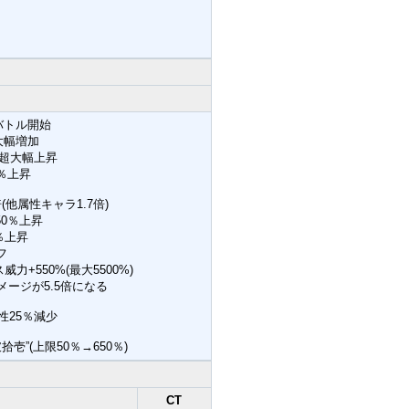
バトル開始
大幅増加
超大幅上昇
％上昇
(他属性キャラ1.7倍)
50％上昇
％上昇
フ
+550%(最大5500%)
メージが5.5倍になる
性25％減少
”(上限50％→650％)
CT