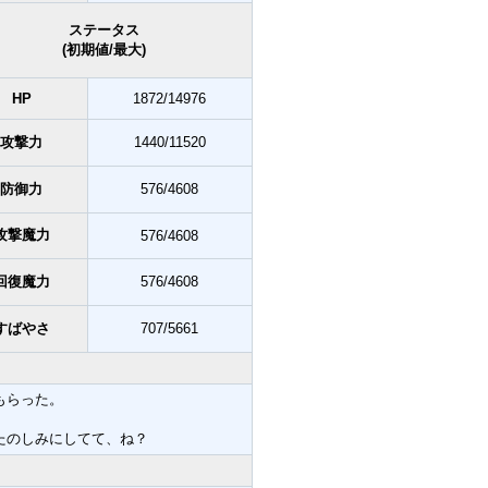
ステータス
(初期値/最大)
HP
1872/14976
攻撃力
1440/11520
防御力
576/4608
攻撃魔力
576/4608
回復魔力
576/4608
すばやさ
707/5661
もらった。
たのしみにしてて、ね？