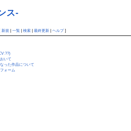
ンス-
[
新規
|
一覧
|
検索
|
最終更新
|
ヘルプ
]
V:??)
おいて
なった作品について
フォーム
Loaded
:
41.21%
/
Unmute