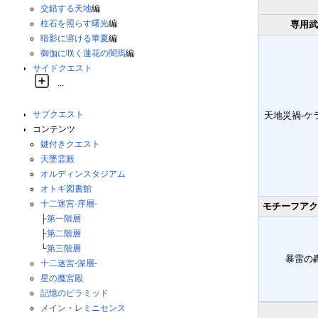
交錯する天地
編
柱石を照らす曙光
編
専用武
暗影に溶ける華夏
編
御伽に咲く蓮花の闇焉
編
サイドクエスト
...
サブクエスト
天地災禍-ケ
コンテンツ
鍵付きクエスト
天墜霊殿
オルディンスタジアム
オトギ図書館
十二迷宮-序層-
モチーフアク
├
第一階層
├
第二階層
└
第三階層
暴雷の
十二迷宮-深層-
星の魔宮殿
記憶のピラミッド
メイン・レミニセンス