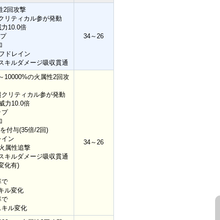
属性2回攻撃
クリティカル参が発動
10.0倍
ップ
34～26
加
バフドレイン
スキルダメージ吸収貫通
10000%の火属性2回攻
超クリティカル参が発動
力10.0倍
ップ
加
与(35倍/2回)
レイン
34～26
の火属性追撃
スキルダメージ吸収貫通
変化有)
率で
キル変化
率で
スキル変化