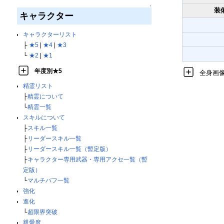
↑
装
キャラクター
キャラクターリスト
├
★5
|
★4
|
★3
└
★2
|
★1
年度別★5
全身画
精霊リスト
├
精霊について
└
精霊一覧
スキルについて
├
スキル一覧
├
リーダースキル一覧
├
リーダースキル一覧（暫定版）
├
キャラクター専用武器・専用アクセ一覧（暫
定版）
└
マルチバフ一覧
強化
進化
└
超限界突破
親愛度