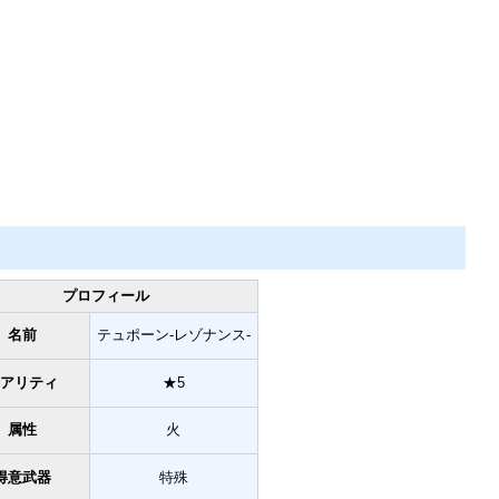
プロフィール
名前
テュポーン-レゾナンス-
レアリティ
★5
属性
火
得意武器
特殊