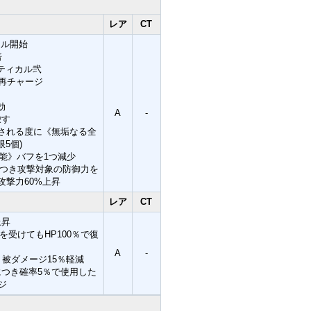
レア
CT
トル開始
倍
ティカル弐
再チャージ
効
A
-
躱す
与される度に《無垢なる全
5個)
能》バフを1つ減少
につき攻撃対象の防御力を
攻撃力60%上昇
レア
CT
上昇
受けてもHP100％で復
A
-
被ダメージ15％軽減
につき確率5％で使用した
ジ