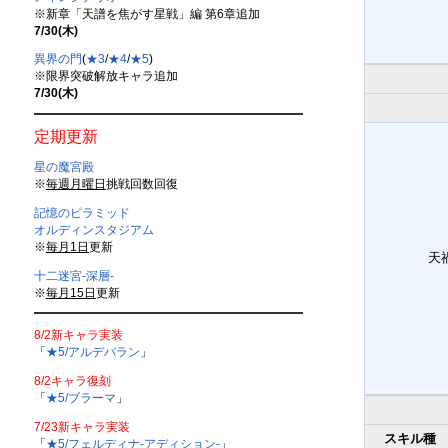
※新章「天譜を焦がす星戦」編 第6章追加
7/30(木)
異界の門
(
★3
/
★4
/
★5
)
※限界突破解放キャラ追加
7/30(木)
定期更新
星の魔宮殿
※
毎週月曜日
挑戦回数回復
記憶のピラミッド
オルディンスタジアム
※
毎月1日
更新
天
十二迷宮-深層-
※
毎月15日
更新
8/2新キャラ実装
「
★5/アルデバラン
」
8/2キャラ復刻
「
★5/ブラーマ
」
7/23新キャラ実装
スキル種
「
★5/フェルディナ-アディション-
」