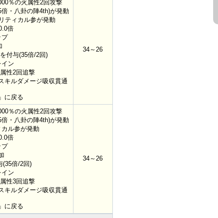
00％の火属性2回攻撃
倍・八卦の陣4th)が発動
クリティカル参が発動
.0倍
ップ
加
34～26
与(35倍/2回)
レイン
火属性2回追撃
スキルダメージ吸収貫通
」に戻る
00％の火属性2回攻撃
倍・八卦の陣4th)が発動
ィカル参が発動
.0倍
ップ
加
34～26
5倍/2回)
レイン
火属性3回追撃
スキルダメージ吸収貫通
」に戻る