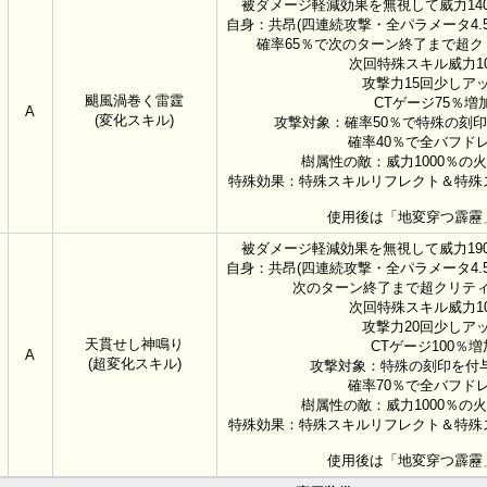
被ダメージ軽減効果を無視して威力140
自身：共昂(四連続攻撃・全パラメータ4.5
確率65％で次のターン終了まで超
次回特殊スキル威力10
攻撃力15回少しア
颶風渦巻く雷霆
CTゲージ75％増
A
(変化スキル)
攻撃対象：確率50％で特殊の刻印を付
確率40％で全バフド
樹属性の敵：威力1000％の
特殊効果：特殊スキルリフレクト＆特殊
使用後は「地変穿つ霹靂
被ダメージ軽減効果を無視して威力190
自身：共昂(四連続攻撃・全パラメータ4.5
次のターン終了まで超クリテ
次回特殊スキル威力10
攻撃力20回少しア
天貫せし神鳴り
CTゲージ100％増
A
(超変化スキル)
攻撃対象：特殊の刻印を付与(3
確率70％で全バフド
樹属性の敵：威力1000％の
特殊効果：特殊スキルリフレクト＆特殊
使用後は「地変穿つ霹靂