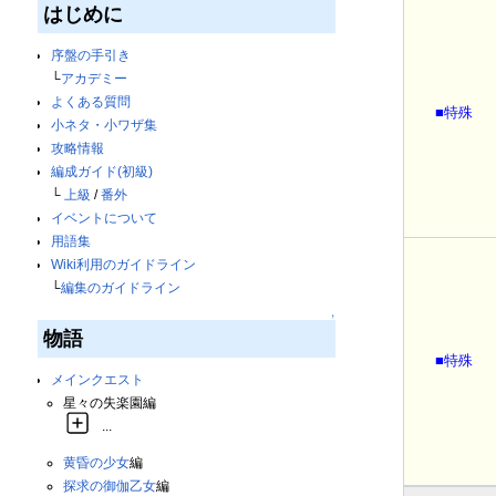
はじめに
序盤の手引き
└
アカデミー
よくある質問
■特殊
小ネタ・小ワザ集
攻略情報
編成ガイド(初級)
└
上級
/
番外
イベントについて
用語集
Wiki利用のガイドライン
└
編集のガイドライン
↑
物語
■特殊
メインクエスト
星々の失楽園編
...
黄昏の少女
編
探求の御伽乙女
編