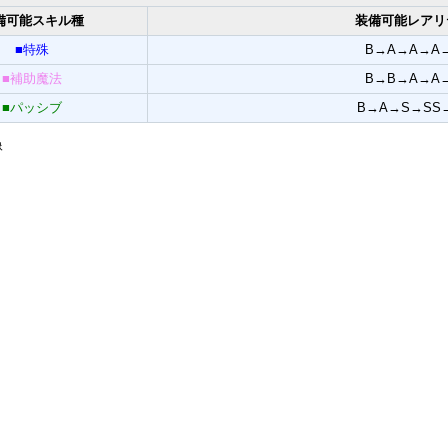
備可能スキル種
装備可能レアリ
■特殊
B→A→A→A
■補助魔法
B→B→A→A
■パッシブ
B→A→S→SS
像