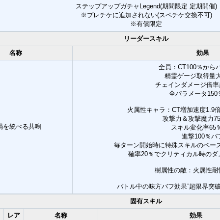
ステップアップガチャLegend(期間限定 定期開催)
※プレチケに追加されない(スペチケ交換不可)
※有償限定
リーダースキル
名称
効果
全員：CT100％から
精霊ゲージ取得量
チェインダメージ倍率
全パラメータ150
火属性キャラ：CT増加速度1.9倍
攻撃力＆攻撃魔力7
禍を統べる共鳴
スキル変化率65
進撃100％バ
毎ターン開始時に特殊スキルのベース威力
確率20％でクリティカル時のダ
樹属性の敵：火属性耐
バトル中の味方バフ効果”超限界突破拾壱
固有スキル
レア
名称
効果