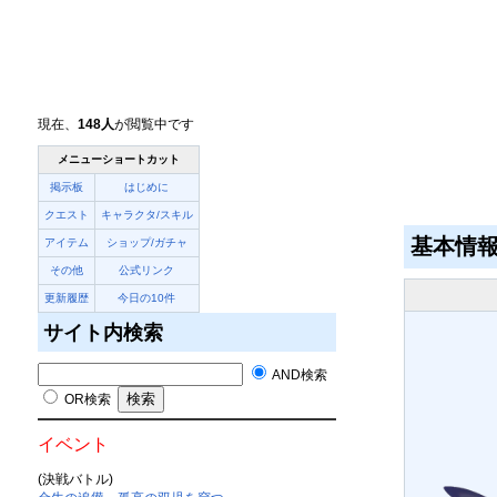
現在、
148人
が閲覧中です
メニューショートカット
掲示板
はじめに
クエスト
キャラクタ/スキル
基本情
アイテム
ショップ/ガチャ
その他
公式リンク
更新履歴
今日の10件
サイト内検索
AND検索
OR検索
イベント
(決戦バトル)