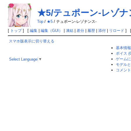
★5/テュポーン-レゾナ
Top
/
★5
/
テュポーン-レゾナンス-
[
トップ
] [
編集
|
編集（GUI）
|
凍結
|
差分
|
履歴
|
添付
|
リロード
] 
スマホ版表示に切り替える
基本情報
ボイス (C
ゲームに
Select Language
▼
モデルと
コメント