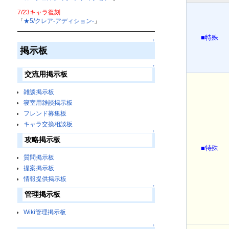
7/23キャラ復刻
「
★5/クレア-アディション-
」
■特殊
↑
掲示板
↑
交流用掲示板
雑談掲示板
寝室用雑談掲示板
フレンド募集板
キャラ交換相談板
↑
攻略掲示板
■特殊
質問掲示板
提案掲示板
情報提供掲示板
↑
管理掲示板
Wiki管理掲示板
↑