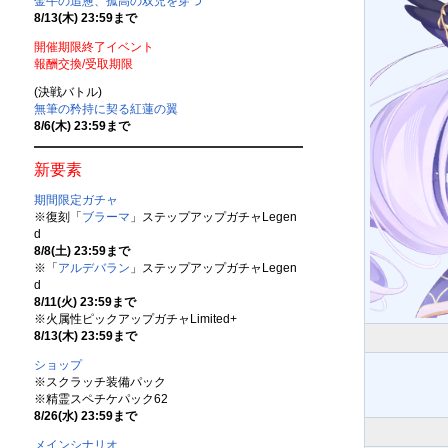
金牛の追憊、孤高の双児を穿つ
8/13(木) 23:59まで
開催期限終了イベント
報酬交換/受取期限
(決戦バトル)
無筆の矜持に契る紅蓮の翼
8/6(木) 23:59まで
新要素
期間限定ガチャ
※復刻「
ブラーマ
」ステップアップガチャLegen
d
8/8(土) 23:59まで
※「
アルデバラン
」ステップアップガチャLegen
d
8/11(火) 23:59まで
※火属性ピックアップガチャLimited+
8/13(木) 23:59まで
ショップ
※スクラッチ装備パック
※精霊スペチケパック62
8/26(水) 23:59まで
メインシナリオ