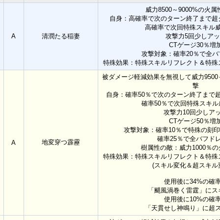
威力8500～9000%の火
自身：高確率で次のターン終了まで超
高確率で次回特殊スキル威力
A
清潤たる稲妻
攻撃力5回少しア
CTゲージ30％増
攻撃対象：確率20％で全
特殊効果：特殊スキルリフレクト＆特殊
被ダメージ軽減効果を無視して威力9500～
撃
自身：確率50％で次のターン終了まで
確率50％で次回特殊スキル威
攻撃力10回少しア
CTゲージ50％増
攻撃対象：確率10％で特殊の刻印を付
確率25％で全バフド
地変穿つ霹靂
A
樹属性の敵：威力1000％
特殊効果：特殊スキルリフレクト＆特殊
(スキル変化＆超スキル
使用後に34%の確
「颶風渦巻く雷霆」にス
使用後に10%の確
「天貫せし神鳴り」に超