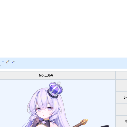
報
†
No.1364