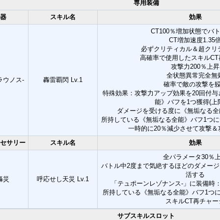
専用装備
器
スキル名
効果
CT100％増加状態でバ
CT増加速度1.35
必ずクリティカル＆超クリ
高確率で使用したスキルCT
攻撃力200％上昇
全状態異常完全無
ラウノス-
轟雷覇閃 Lv.1
確率で敵の攻撃を
特殊効果：攻撃力アップ効果を20回付
能》バフを1つ獲得(上限
ダメージを受ける度に《無垢なる全
所持している《無垢なる全能》バフ1つ
一時的に20％減少させて攻撃＆
セサリー
スキル名
効果
全パラメータ30％
バトル中2度まで気絶するほどのダメージを
活する
轟災
呼応せし天災 Lv.1
「テュポーンレゾナンス-」に装備時：
所持している《無垢なる全能》バフ1つ
スキルCT再チャー
サブスキルスロット