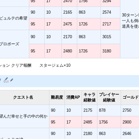
95
17
2470
1756
3294
90
10
2165
863
2574
30ター
ピュルテの希望
一人も倒
95
17
2475
1726
2717
道具を使
90
10
2170
863
3015
プロポーズ
95
17
2480
1726
3180
ション クリア報酬 スタージェム×10
†
キャラ
プレイヤー
クエスト名
難易度
消費AP
ゴールド
経験値
経験値
90
10
2175
878
2750
望んだ幸せと手の中の何か
95
17
2485
1756
2900
90
10
2180
863
2646