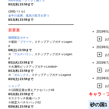
9周年間近！ざくざく鍵クエ
8/12(水) 23:59まで
(決戦バトル)
金牛の追憊、孤高の双児を穿つ
8/13(木) 23:59まで
新要素
2019
期間限定ガチャ
お
※復刻「
ブラーマ
」ステップアップガチャLegen
d
2019
8/8(土) 23:59まで
※「
アルデバラン
」ステップアップガチャLegen
お
d
2019
8/11(火) 23:59まで
※火属性ピックアップガチャLimited+
お
8/13(木) 23:59まで
※「
ポルックス
」ステップアップガチャLegend
2019
8/15(土) 23:59まで
お
ショップ
※1回限定着せ替えアクセパック48
キャラ・
8/12(水) 23:59まで
※スクラッチ装備パック
※精霊スペチケパック62
砂の国1
8/26(水) 23:59まで