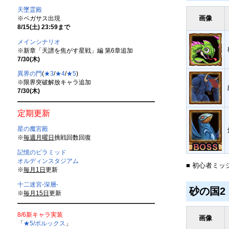
天墜霊殿
画像
※ペガサス出現
8/15(土) 23:59まで
メインシナリオ
※新章「天譜を焦がす星戦」編 第6章追加
7/30(木)
異界の門
(
★3
/
★4
/
★5
)
※限界突破解放キャラ追加
7/30(木)
定期更新
星の魔宮殿
※
毎週月曜日
挑戦回数回復
記憶のピラミッド
オルディンスタジアム
■ 初心者ミッ
※
毎月1日
更新
十二迷宮-深層-
砂の国2
※
毎月15日
更新
8/6新キャラ実装
画像
「
★5/ポルックス
」