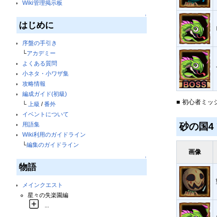
Wiki管理掲示板
↑
はじめに
序盤の手引き
└
アカデミー
よくある質問
小ネタ・小ワザ集
攻略情報
編成ガイド(初級)
■ 初心者ミッ
└
上級
/
番外
イベントについて
砂の国4
用語集
Wiki利用のガイドライン
└
編集のガイドライン
画像
↑
物語
メインクエスト
星々の失楽園編
...