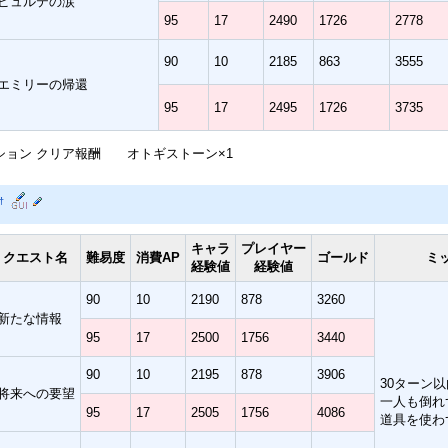
ピュルテの涙
95
17
2490
1726
2778
90
10
2185
863
3555
エミリーの帰還
95
17
2495
1726
3735
ッション クリア報酬 オトギストーン×1
†
キャラ
プレイヤー
クエスト名
難易度
消費AP
ゴールド
ミ
経験値
経験値
90
10
2190
878
3260
新たな情報
95
17
2500
1756
3440
90
10
2195
878
3906
30ターン
将来への要望
一人も倒れ
95
17
2505
1756
4086
道具を使わ