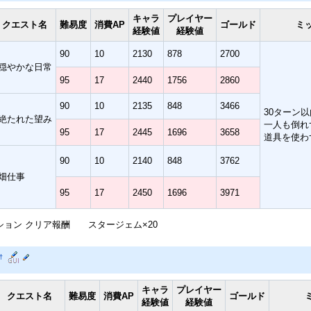
キャラ
プレイヤー
クエスト名
難易度
消費AP
ゴールド
ミ
経験値
経験値
90
10
2130
878
2700
穏やかな日常
95
17
2440
1756
2860
90
10
2135
848
3466
30ターン
絶たれた望み
一人も倒れ
95
17
2445
1696
3658
道具を使わ
90
10
2140
848
3762
畑仕事
95
17
2450
1696
3971
ション クリア報酬 スタージェム×20
†
キャラ
プレイヤー
クエスト名
難易度
消費AP
ゴールド
経験値
経験値