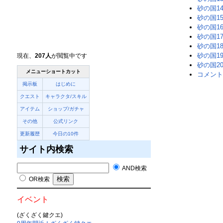
砂の国1
砂の国1
砂の国1
砂の国1
砂の国1
砂の国1
現在、
207人
が閲覧中です
砂の国2
メニューショートカット
コメント
掲示板
はじめに
クエスト
キャラクタ/スキル
アイテム
ショップ/ガチャ
その他
公式リンク
更新履歴
今日の10件
サイト内検索
AND検索
OR検索
イベント
(ざくざく鍵クエ)