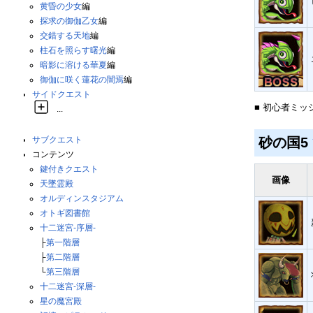
黄昏の少女
編
探求の御伽乙女
編
交錯する天地
編
柱石を照らす曙光
編
暗影に溶ける華夏
編
御伽に咲く蓮花の闇焉
編
サイドクエスト
■ 初心者ミ
...
砂の国5
サブクエスト
コンテンツ
鍵付きクエスト
画像
天墜霊殿
オルディンスタジアム
オトギ図書館
十二迷宮-序層-
├
第一階層
├
第二階層
└
第三階層
十二迷宮-深層-
星の魔宮殿