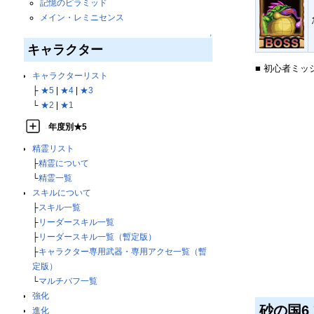
記憶のピラミッド
メイン・レミニセンス
↑
キャラクター
■ 初心者ミッ
キャラクターリスト
├
★5
|
★4
|
★3
└
★2
|
★1
年度別★5
精霊リスト
├
精霊について
└
精霊一覧
スキルについて
├
スキル一覧
├
リーダースキル一覧
├
リーダースキル一覧（暫定版）
├
キャラクター専用武器・専用アクセ一覧（暫
定版）
└
マルチバフ一覧
強化
砂の国6
進化