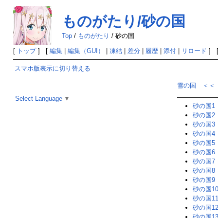
ものがたり/砂の国
Top
/
ものがたり
/
砂の国
[
トップ
] [
編集
|
編集（GUI）
|
凍結
|
差分
|
履歴
|
添付
|
リロード
] 
スマホ版表示に切り替える
雪の国 ＜＜
Select Language
▼
砂の国1
砂の国2
砂の国3
砂の国4
砂の国5
砂の国6
砂の国7
砂の国8
砂の国9
砂の国1
砂の国1
砂の国1
砂の国1