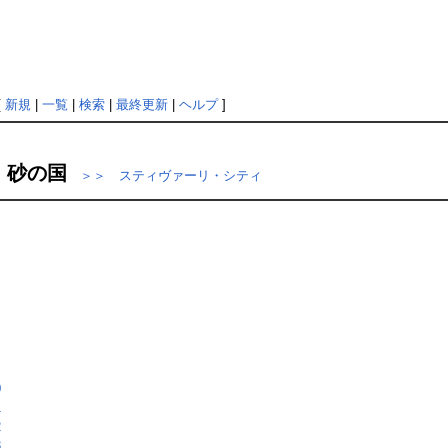
[
新規
|
一覧
|
検索
|
最終更新
|
ヘルプ
]
砂の国
＞＞ スティヴァーリ・シティ
0
1
2
3