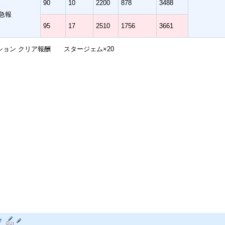
90
10
2200
878
3488
急報
95
17
2510
1756
3661
ション クリア報酬 スタージェム×20
†