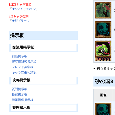
8/2新キャラ実装
「
★5/アルデバラン
」
8/2キャラ復刻
「
★5/ブラーマ
」
↑
掲示板
↑
交流用掲示板
雑談掲示板
寝室用雑談掲示板
フレンド募集板
■ 初心者ミッ
キャラ交換相談板
↑
攻略掲示板
砂の国3
質問掲示板
提案掲示板
画像
情報提供掲示板
↑
管理掲示板