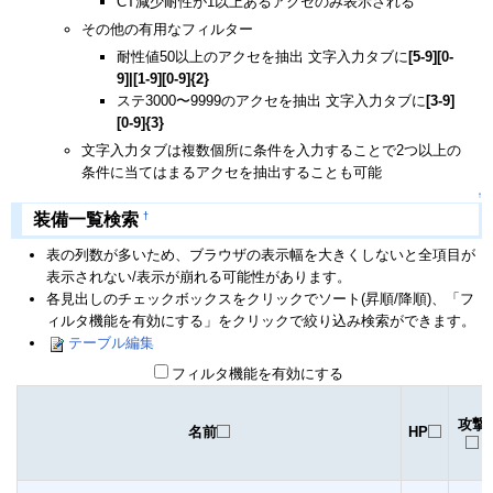
CT減少耐性が1以上あるアクセのみ表示される
その他の有用なフィルター
耐性値50以上のアクセを抽出 文字入力タブに
[5-9][0-
9]|[1-9][0-9]{2}
ステ3000〜9999のアクセを抽出 文字入力タブに
[3-9]
[0-9]{3}
文字入力タブは複数個所に条件を入力することで2つ以上の
条件に当てはまるアクセを抽出することも可能
↑
†
装備一覧検索
表の列数が多いため、ブラウザの表示幅を大きくしないと全項目が
表示されない/表示が崩れる可能性があります。
各見出しのチェックボックスをクリックでソート(昇順/降順)、「フ
ィルタ機能を有効にする」をクリックで絞り込み検索ができます。
テーブル編集
フィルタ機能を有効にする
攻撃
名前
HP