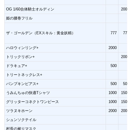
OG 1/60合体騎士オルディン
2000
姫の腰巻フリル
ザ・ゴールデン（EXスキル：黄金妖精）
777
777
ハロウィンリング+
2000
トリックリボン+
2000
ドラキュア+
500
トリートネックレス+
パンプキンピアス+
500
500
うみんちゅの快適Tシャツ
1000
1500
グリッターコネクトワンピース
1000
1500
ツラヌキホーン
2000
2000
シュンソクテイル
村長の被りマスク