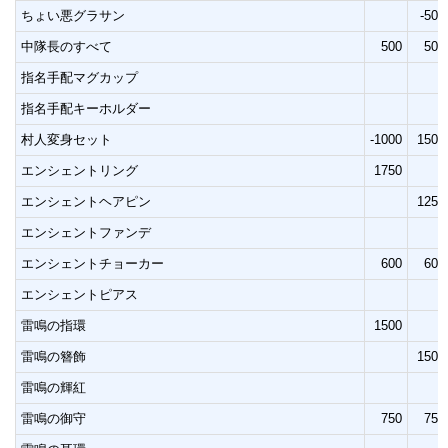
ちょい悪グラサン
-500
中隊長のすべて
500
500
指名手配マグカップ
指名手配キーホルダー
村人変身セット
-1000
1500
エンシェントリング
1750
エンシェントヘアピン
1250
エンシェントファンデ
エンシェントチョーカー
600
600
エンシェントピアス
雷鳴の指環
1500
雷鳴の簪飾
1500
雷鳴の輝紅
雷鳴の御守
750
750