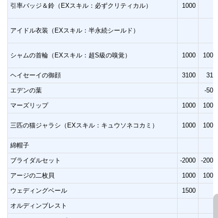
引率バッジ＆鈴（EXスキル：必ずクリティカル）
1000
アイドル衣装（EXスキル：半永続シールド）
シャムの首輪（EXスキル：超S級の嗅覚）
1000
1000
ヘイセーイの御顔
3100
310
エデンの葉
-500
マーズリップ
1000
1000
三匹の猫ジャラシ（EXスキル：キュウソネコカミ）
1000
1000
綿帽子
ブライダルセット
-2000
-2000
アージの二枚貝
1000
1000
ウェディングベール
1500
オルディンブレスト