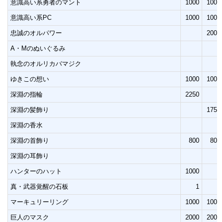
意識高い系勇者のマント
1000
1000
意識高い系PC
1000
1000
忠誠のオルパワー
2000
A・Mのぬいぐるみ
執念のオルリカバマジク
ゆきこの想い
1000
1000
深淵の指輪
2250
深淵の髪飾り
1750
深淵の香水
深淵の首飾り
800
800
深淵の耳飾り
ハンターのハット
1000
真・武器覚醒の石板
1
1
マーキュリーリング
1000
1000
巨人のマスク
2000
2000