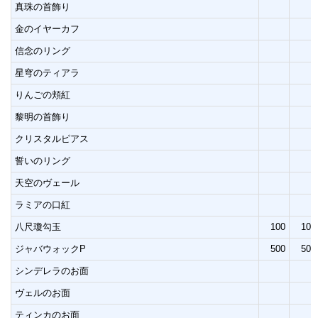
真珠の首飾り
金のイヤーカフ
信念のリング
星穹のティアラ
りんごの頬紅
黎明の首飾り
クリスタルピアス
誓いのリング
天空のヴェール
ラミアの口紅
八尺瓊勾玉
100
100
ジャバウォックP
500
500
シンデレラのお面
ヴェルのお面
ティンカのお面