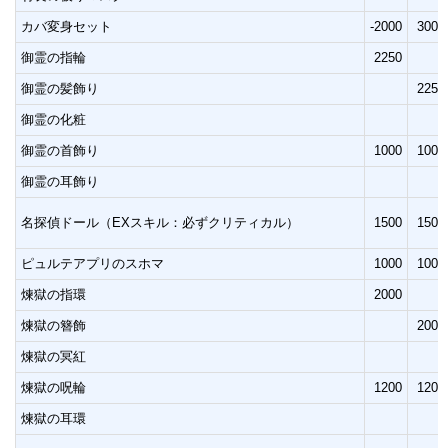
カバ変身セット
-2000
3000
御霊の指輪
2250
御霊の髪飾り
2250
御霊の化粧
御霊の首飾り
1000
1000
御霊の耳飾り
名探偵ドール（EXスキル：必ずクリティカル）
1500
1500
ピュルテアプリのスホマ
1000
1000
煉獄の指環
2000
煉獄の簪飾
2000
煉獄の冥紅
煉獄の呪輪
1200
1200
煉獄の耳環