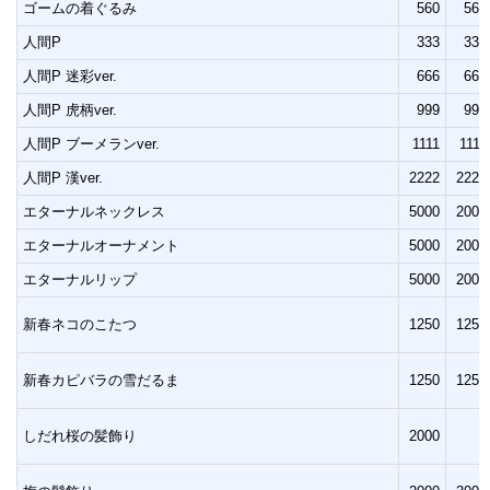
ゴームの着ぐるみ
560
560
人間P
333
333
人間P 迷彩ver.
666
666
人間P 虎柄ver.
999
999
人間P ブーメランver.
1111
1111
人間P 漢ver.
2222
2222
エターナルネックレス
5000
2000
エターナルオーナメント
5000
2000
エターナルリップ
5000
2000
新春ネコのこたつ
1250
1250
新春カピバラの雪だるま
1250
1250
しだれ桜の髪飾り
2000