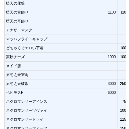
堕天の化粧
堕天の首飾り
1100
1100
堕天の耳飾り
アナザーマスク
マッハフライトキャップ
どちゃくそエロい下着
1000
実験チーズ
1000
1000
メイド服
原初之天穿角
原初之天破爪
3000
2500
ベヒモスP
6000
ネクロマンサーアインス
750
ネクロマンサーツヴァイ
1000
ネクロマンサードライ
1250
ネクロマンサーフィーア
1500