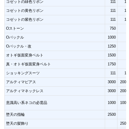
コゼットの緑色リボン
111
11
コゼットの黄色リボン
111
11
コゼットの紫色リボン
111
11
Oストーン
750
Oバックル
1000
Oバックル・改
1250
オトギ仮面変身ベルト
1500
真・オトギ仮面変身ベルト
1750
ショッキングスーツ
111
11
アルティマピアス
3000
2000
アルティマネックレス
3000
2000
意識高い系ネコの必需品
1000
1000
堕天の指輪
2500
堕天の髪飾り
2500