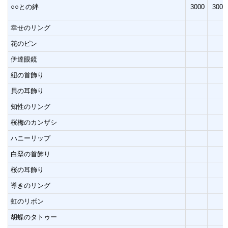
○○との絆
3000
3000
幸せのリング
花のピン
伊達眼鏡
紐の首飾り
貝の耳飾り
知性のリング
桜梅のカンザシ
ハニーリップ
白堊の首飾り
桜の耳飾り
導きのリング
虹のリボン
胡蝶のタトゥー