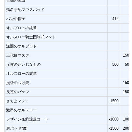
雷鳴の耳環
指名手配マウスパッド
パンの帽子
412
オルプロトの紋章
オルスロー騎士団制式マント
逆襲のオルプロト
三代目マスク
1500
斥候のだいじなもの
500
500
オルスローの紋章
提督のつけ髭
1500
反逆のバケツ
1500
さちよマント
1500
激昂のオルスロー
ソザイン条約違反コート
-1000
1000
肩パッド"魔"
-1500
2000