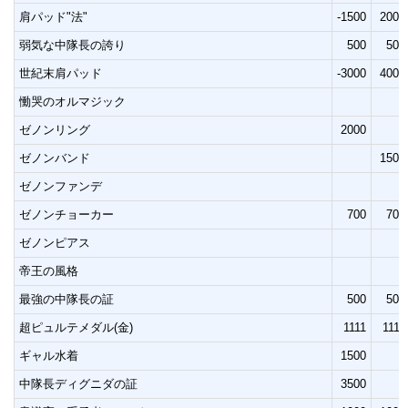
肩パッド"法"
-1500
2000
弱気な中隊長の誇り
500
500
世紀末肩パッド
-3000
4000
慟哭のオルマジック
ゼノンリング
2000
ゼノンバンド
1500
ゼノンファンデ
ゼノンチョーカー
700
700
ゼノンピアス
帝王の風格
最強の中隊長の証
500
500
超ピュルテメダル(金)
1111
1111
ギャル水着
1500
中隊長ディグニダの証
3500