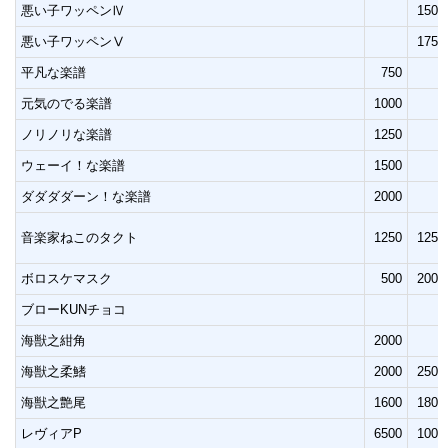
悪い子ワッペンⅣ
1500
悪い子ワッペンⅤ
1750
平凡な楽譜
750
元気のでる楽譜
1000
ノリノリな楽譜
1250
ウェーイ！な楽譜
1500
ダダダダーン！な楽譜
2000
音楽家ねこのタクト
1250
1250
ボロスケマスク
500
2000
ブローKUNチョコ
海獣之紺角
2000
海獣之柔鰭
2000
2500
海獣之艶尾
1600
1800
レヴィアP
6500
1000