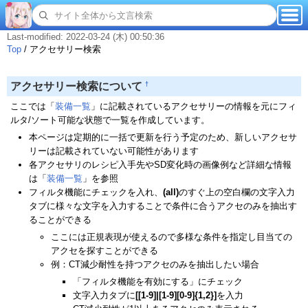
Last-modified: 2022-03-24 (木) 00:50:36
Top
/
アクセサリー検索
†
アクセサリー検索について
ここでは「
装備一覧
」に記載されているアクセサリーの情報を元にフィ
ルタ/ソート可能な状態で一覧を作成しています。
本ページは定期的に一括で更新を行う予定のため、新しいアクセサ
リーは記載されていない可能性があります
各アクセサリのレシピ入手先やSD変化時の画像例など詳細な情報
は「
装備一覧
」を参照
フィルタ機能にチェックを入れ、
(all)
のすぐ上の空白欄の文字入力
タブに様々な文字を入力することで条件に合うアクセのみを抽出す
ることができる
ここには正規表現が使えるので多様な条件を指定し目当ての
アクセを探すことができる
例：CT減少耐性を持つアクセのみを抽出したい場合
「フィルタ機能を有効にする」にチェック
文字入力タブに
[[1-9]|[1-9][0-9]{1,2}]
を入力