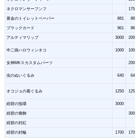
ネクロマンサーフンフ
1750
黄金のトイレットペーパー
881
881
ブラックカード
961
961
アルティマリップ
3000
2000
中二病ハロウィンネコ
1000
1000
女神MKⅡカスタムパーツ
2000
虫のぬいぐるみ
640
640
オコジョの着ぐるみ
1250
1250
紺碧の指環
3000
紺碧の簪飾
3000
紺碧の封紅
紺碧の封輪
1700
1700