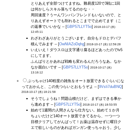
とりあえず全部つけてますね。難易度120で3戦に1回
は何かしらスキル落ちてるのかな・・
周回速度？うーんワンパンフレンドもいないので、と
りあえずオートでも削れるとこまでで止めてます（こ
の返事でいいかな -- [
GBP57LLYT5o
]
2018-10-17 (水)
12:45:11
わざわざありがとうございます。自分もドロとデバフ
積んでみます -- [
OwNIAZoDqhg
]
2018-10-17 (水) 12:59:28
いえいえ！ダウスロは文字通り腐るほどあったのでlv5
にしてます。
ふんばりとかあれば戦略も変わるんだろうなあ。なか
なか面白いです -- [
GBP57LLYT5o
]
2018-10-17 (水)
13:16:12
ぶっちゃけ140程度の雑魚をオート放置できるぐらいにな
っておかんと、この先つらいとおもうぞよ -- [
9VsIi7duBNQ
]
2018-10-17 (水) 18:21:58
そうでしょうね！問題山積だけど、まずはできる事か
ら進めます -- [
GBP57LLYT5o
]
2018-10-17 (水) 18:53:55
始めて1週間の人間さんなら仕方ない。始めて１か月
ちょいだけど140オート放置できてるから、一つ一つ
目標クリアしてがんばって！お薬は温存せずに曜日ク
エで欲しいものがあればガンガン使っちゃおう。少し