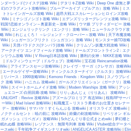
ンダーランド(ツイステ)攻略 Wiki
|
デタリキZ攻略 Wiki
|
Deep One 虚無と夢
幻のフラグメント攻略Wiki
|
ブルーアーカイブ（ブルアカ）攻略 Wiki
|
ミス
トトレインガールズ攻略 Wiki
|
超昂大戦エスカレーションヒロインズ攻略
Wiki
|
ミナシゴノシゴト攻略 Wiki
|
エデンズリッターグレンツェ攻略 Wiki
|
戦国†恋姫オンライン～奥宴新史～攻略 Wiki
|
ウマ娘 プリティダービー 攻略
Wiki
|
エンジェリックリンク（エンクリ）攻略 Wiki
|
ニューラルクラウド攻
略 Wiki
|
れじぇくろ！ ～レジェンド・クローバー～攻略 Wiki
|
天下布魔攻略
Wiki
|
シュガーコンフリクト（シュガコン）攻略 Wiki
|
モンスター娘TD攻略
Wiki
|
天啓パラドクス(テンパラ)攻略 Wiki
|
クリムゾン妖魔大戦攻略 Wiki
|
アークナイツ エンドフィールド攻略 Wiki
|
ドールズフロントライン2：エク
シリウム攻略 Wiki
|
V Rising日本語攻略 Wiki
|
勝利の女神：NIKKE攻略 Wiki
|
ドルフィンウェーブ（ドルウェブ）攻略Wiki
|
宝石姫 Reincarnation攻略
Wiki
|
アライアンスセージ攻略Wiki
|
クレイヴ・サーガ（クレサガ）攻略Wiki
|
エーテルゲイザー攻略Wiki
|
ティンクルスターナイツ（クルスタ）攻略Wiki
|
リバース：1999攻略Wiki
|
Kemono Friends：Kingdom Wiki
|
スノウブレイ
ク 攻略 Wiki
|
ハニカム 攻略wiki
|
ガールズクリエイション（ガークリ）攻略
Wiki
|
スイートホームメイド攻略 Wiki
|
Modern Warships 攻略 Wiki
|
アッシ
ュエコーズ-白荊回廊-攻略 Wiki
|
りりぃあんじぇ（りりあん） 攻略Wiki
|
UNLIGHT：Revive 攻略Wiki
|
アズールプロミリア 有志Wiki
|
桜島RPサーバ
ーWiki
|
Mad Island 攻略Wiki
|
転職魔王～リストラ勇者のお仕置きセレナー
デ～ 攻略Wiki
|
サマバケ！すくらんぶる 攻略wiki
|
オリスライズ 攻略wiki
|
ノクティルセント：暁の前に 攻略Wiki
|
鈴蘭の剣攻略Wiki
|
リベリオン ギル
ガメッシュ（リベガメ）攻略Wiki
|
5chどんぐり非公式まとめwiki
|
夢幻楼と
眠れぬ蝶 攻略Wiki
|
レゾナンス：無限号列車 攻略 Wiki
|
Vtuber総合データベ
ースwiki
|
千年戦争アイギスシナリオwiki
|
ANGELICA ASTER 攻略Wiki
|
Elin