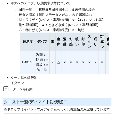
ボスへのデバフ、状態異常攻撃について
耐性一覧 ※状態異常耐性減少スキル未使用の場合
被ダメ増加は耐性ステータスがないので100%効く
◎：良く効く(レジスト率2割未満)、○：効く(レジスト率2
割〜4割程度)、▲：ときどき効く(レジスト率5割程度)
△：稀に効く(レジスト率8割程度)、×：無効
ス
CT
麻
混
幻
呪
封
眠
備
難易度
デバフ
毒
タ
減
痺
乱
惑
い
印
り
考
ン
少
攻撃：×
防御：×
120/140
×
△
×
×
×
×
×
×
×
魔攻：×
速：◎
ターン毎の敵行動
イダテン
ターン毎行動
↑
†
クエスト一覧(ディマイト討伐戦)
※ドロップはイベント専用アイテムもしくは貴重品のみ記載しています