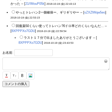
かった -- [
21/IMouP05k
]
2018-10-19 (金) 22:43:13
やっとトレハン2一個確保ー、ギリギリやー -- [
sZXZlWqw5eo
]
2018-10-19 (金) 22:53:15
回復薬50くらい使ってトレハン?0ドロ率どのくらいなんだ... --
[
8XPPPXo7GDU
]
2018-10-19 (金) 22:59:54
ラスト１７分で出ましたありがとうございます -- [
8XPPPXo7GDU
]
2018-10-19 (金) 23:43:53
お名前:
😀
T
T