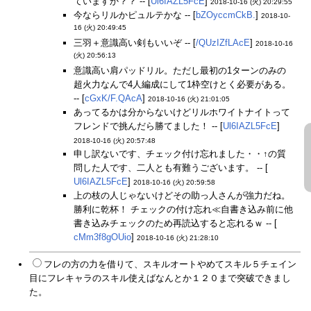
ていますか？？ -- [
Ul6IAZL5FcE
]
2018-10-16 (火) 20:29:55
今ならリルかピュルテかな -- [
bZOyccmCkB.
]
2018-10-
16 (火) 20:49:45
三羽＋意識高い剣もいいぞ -- [
/QUzIZfLAcE
]
2018-10-16
(火) 20:56:13
意識高い肩パッドリル。ただし最初の1ターンのみの
超火力なんで4人編成にして1枠空けとく必要がある。
-- [
cGxK/F.QAcA
]
2018-10-16 (火) 21:01:05
あってるかは分からないけどリルホワイトナイトって
フレンドで挑んだら勝てました！ -- [
Ul6IAZL5FcE
]
2018-10-16 (火) 20:57:48
申し訳ないです、チェック付け忘れました・・↑の質
問した人です、二人とも有難うございます。 -- [
Ul6IAZL5FcE
]
2018-10-16 (火) 20:59:58
上の枝の人じゃないけどその助っ人さんが強力だね。
勝利に乾杯！ チェックの付け忘れ≪自書き込み前に他
書き込みチェックのため再読込すると忘れるｗ -- [
cMm3f8gOUio
]
2018-10-16 (火) 21:28:10
フレの方の力を借りて、スキルオートやめてスキル５チェイン
目にフレキャラのスキル使えばなんとか１２０まで突破できまし
た。