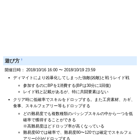
†
遊び方
開催日時： 2018/10/16 16:00 〜 2018/10/19 23:59
ディマイトにより凶暴化してしまった強敵(凶敵)と戦うレイド戦
参加するのにBPを1消費する(BPは30分に1回復)
レイド戦と記載があるが、特に共闘要素はない
クリア時に低確率でスキルをドロップする。また工房素材、カギ、
食事、スキルフェアリー等もドロップする
どの難易度でも複数種類のパッシブスキルの中から一つを低
確率で獲得することができる
※高難易度ほどドロップ率が高くなっている
難易度60では確率で、難易度80〜120では確定でスキルフェ
アリー(小)がドロップする