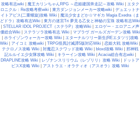
攻略有志wiki
|
魔王カリンちゃんRPG ～恋姫建国奔走記～攻略 Wiki
|
エタク
ロニクル：Re攻略考察wiki
|
東方ダンジョンメーカー攻略wiki
|
デュエットナ
イトアビス(二重螺旋)攻略 Wiki
|
魔法少女まどか☆マギカ Magia Exedra（ま
どドラ）攻略有志Wiki
|
東方の迷宮Tri 夢見る乙女と神秘の宝珠 攻略有志Wiki
|
STELLAR IDOL PROJECT（ステラP）攻略Wiki
|
エロゲー・エロアニメ声
優総合Wiki
|
ステラソラ攻略有志 Wiki
|
マブラヴ ガールズガーデン攻略 Wiki
|
ホライゾンウォーカー攻略 Wiki
|
エターナルツリー新生(REエタツリ)攻略
Wiki
|
アイコミ 攻略wiki
|
TRPG怪異討滅譚5版対応Wiki
|
恋姫大戦 攻略Wiki
|
テクロノス攻略 Wiki
|
対魔忍スクワッド攻略 Wiki
|
bloxd攻略 Wiki
|
邪神戦
記ルルイエ少女隊攻略 Wiki
|
キラーイン攻略 Wiki
|
Acacia総合有志wiki
|
DRAPLINE攻略 Wiki
|
レゾナンスリリウム（レゾリリ）攻略 Wiki
|
ドットア
ビスX攻略 Wiki
|
アストラエ・オラティオ（アスオラ）攻略 Wiki