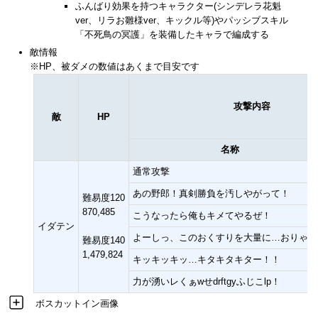
ふんばり効果を持つキャラクター(シンデレラ花魁
ver、リラお雛様ver、キックル等)やパッシブスキル
「不死鳥の冥護」を装備したキャラで編成する
敵情報
※HP、被ダメの数値はあくまで目安です
攻撃内容
敵
HP
名称
通常攻撃
あの野郎！真剣勝負を汚しやがって！
難易度120
870,485
こうなったら俺もキメてやるぜ！
イダテン
よーしっ、このおくすりを大量に…おりゃー
難易度140
1,479,824
キッキッキッ…キタキタキター！！
力が湧いレくぁwせdrftgyふじこlp！
ボスカットイン画像