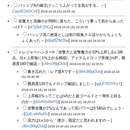
パッシブAの確立けっこう上がってる気がする。 -- [
CaynEOeSCvE
]
2018-10-16 (火) 18:05:18
攻魔大と泥極小が同時に落ちた。こういう事って前からあった
っけ？ -- [
ul7g3oFZhCc
]
2018-10-16 (火) 18:26:55
パッシブ泥二枚落としは前の収集クエ辺りからちょくち
ょくあった -- [
kblqf5ZM25w
]
2018-10-16 (火) 18:31:28
トレジャーハンターII「攻撃力と攻撃魔力が10%上昇し(Lv.1時
点。1Lv.上昇毎に1%上がる模様)、アイテムドロップ率僅少UP」難
易度140で確認 -- [
cMm3f8gOUio
]
2018-10-16 (火) 18:30:51
書き忘れた；レア度Aです -- [
cMm3f8gOUio
]
2018-10-16
(火) 18:40:39
難易度120でもドロップ確認しました -- [
qgLP7tOYPyY
]
2018-10-16 (火) 19:16:04
上昇幅1%ってことはlv5だと超ゴールドと一周年上回る
のか -- [
d2xAVjnNxFQ
]
2018-10-16 (火) 19:25:10
攻撃攻魔が1%なんであって泥パワーは0.5刻みでしょう -
- [
Qa0.oiHAeRU
]
2018-10-16 (火) 19:31:09
泥力はLv.1から「僅少」固定だと思われますの -- [
cMm3f8gOUio
]
2018-10-16 (火) 19:47:05