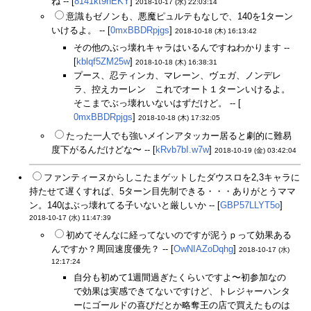
ね -- [
8141kt9nEKY
]
2018-10-17 (水) 22:03:14
意識もゼノンも、悪魔ピュルテもなしで、140を1ターン
いけるよ。 -- [
0mxBBDRpjgs
]
2018-10-18 (木) 16:13:42
その他のぶっ壊れキャラはいるんですねわかります --
[
kblqf5ZM25w
]
2018-10-18 (木) 16:38:31
プース、忍ティンカ、マレーン、ヴェガ、ノンデレ
ラ、控えカーレン これでオート１ターンいけるよ。
そこまでぶっ壊れいないはずだけど。 -- [
0mxBBDRpjgs
]
2018-10-18 (木) 17:32:05
たった一人でも強いメインアタッカー居ると劇的に難易
度下がるんだけどな〜 -- [
kRvb7bI.w7w
]
2018-10-19 (金) 03:42:04
ファンティーヌからしこたまゲットしたダウスロを2,3キャラに
持たせて遅くすれば、5ターン目先制できる・・・ありがとうママ
ン。140はぶっ壊れてる子いないと厳しいか -- [
GBP57LLYT5o
]
2018-10-17 (水) 11:47:39
初めてそんなに経ってないのですが泥うｐって効果ある
んですか？周回速度優先？ -- [
OwNIAZoDqhg
]
2018-10-17 (水)
12:17:24
自分も初めて1週間過ぎたくらいですよ〜初参加なの
で効果は実感できてないですけど、トレジャーハンタ
ーにゴールドの喜びだとか略奪王の店で買えたものは