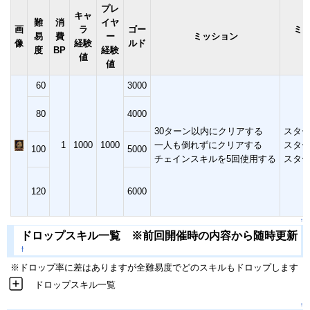
プレ
キャ
難
消
イヤ
画
ラ
ゴー
ミ
易
費
ー
ミッション
像
経験
ルド
度
BP
経験
値
値
60
3000
80
4000
30ターン以内にクリアする
スター
1
1000
1000
一人も倒れずにクリアする
スター
100
5000
チェインスキルを5回使用する
スター
120
6000
↑
ドロップスキル一覧 ※前回開催時の内容から随時更新
†
※ドロップ率に差はありますが全難易度でどのスキルもドロップします
ドロップスキル一覧
↑