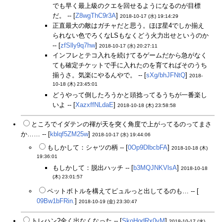
でも早く最上級のクエを回せるようになるのが目標
だ。 -- [
Z8wgThC9r3A
]
2018-10-17 (水) 19:14:29
正直最大の敵はガチャだと思う。ほぼ星4でしか揃え
られない色でろくなLSもなくどう火力出せというのか
-- [
zfSlly9q7hw
]
2018-10-17 (水) 20:27:11
インフレとテコ入れを続けてるゲームだから急がなく
ても確定チケットで手に入れたのを育てればそのうち
揃うさ。気楽にやるんやで。 -- [
sXg/bhJFNtQ
]
2018-
10-18 (木) 23:45:01
どうやって倒したろうかと頭捻ってるうちが一番楽し
いよ -- [
XazxffNLdaE
]
2018-10-18 (木) 23:58:58
ところでイダテンの褌が天を突く角度で上がってるのってまさ
か…… -- [
kblqf5ZM25w
]
2018-10-17 (水) 19:44:06
もしかして：シャツの柄 -- [
0Op9DlbcbFA
]
2018-10-18 (木)
19:36:01
もしかして：脱出ハッチ -- [
b3MQJNKVlsA
]
2018-10-18
(木) 23:01:57
ペットボトルを構えてピュルっと出してるのも… -- [
09Bw1bFRin.
]
2018-10-19 (金) 23:30:47
トレハン?全く出なくなった -- [
SkoHodRx0vM
]
2018-10-17 (水)