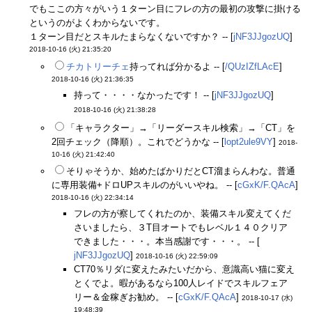
でもここの方々がいう１ターン目にフレの方の最初の攻撃に掛ける
というのがよくわからないです。
１ターン目だとスキルたまらなくないですか？ -- [
jNF3JJgozUQ
]
2018-10-16 (火) 21:35:20
チカトリーチェ
持ってれば分かるよ -- [
/QUzIZfLAcE
]
2018-10-16 (火) 21:36:35
持って・・・・なかったです！ -- [
jNF3JJgozUQ
]
2018-10-16 (火) 21:38:28
「キャラクター」→「リーダースキル検索」→「CT」を
2回チェック（降順）。これでどうかな -- [
lopt2ule9VY
]
2018-
10-16 (火) 21:42:40
そりゃそうか、始めたばかりだとCT溜まらんわな。普通
に専用装備+ドロUPスキルのがいいやね。 -- [
cGxK/F.QAcA
]
2018-10-16 (火) 22:34:14
フレの方が察してくれたのか、装備スキル変えてくだ
さいましたら、３T目オートでもレベル１４０クリア
できました・・・。本当感謝です・・・。 -- [
jNF3JJgozUQ
]
2018-10-16 (火) 22:59:09
CT70％リダに変えたみたいだから、意識高い猫に変え
とくでよ。暇があるなら100人レイドでスキルフェア
リー＆金稼ぎお勧め。 -- [
cGxK/F.QAcA
]
2018-10-17 (水)
19:48:39