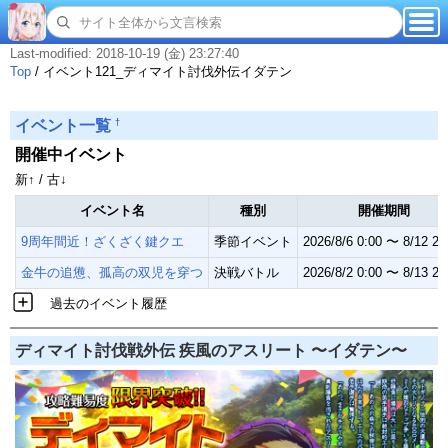
Last-modified: 2018-10-19 (金) 23:27:40
Top
/
イベント121_ディマイト討伐外伝イダテン
†
イベント一覧
開催中イベント
新↑ / 古↓
イベント名
種別
開催期間
9周年間近！ざくざく鍵クエ
季節イベント
2026/8/6 0:00 〜 8/12 23
金牛の追憊、孤高の双児を穿つ
決戦バトル
2026/8/2 0:00 〜 8/13 23
過去のイベント履歴
ディマイト討伐戦外伝 疾風のアスリート 〜イダテン〜