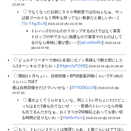
22:20:10
でなくなった以前に５００周程度では出ねぇなぁ、やっ
ぱ超ゴールドも１周年も持ってない新参だと厳しいわ -- [
TSi.YXgJEcA
]
2018-10-18 (木) 22:22:59
トレハン2そのものがドロップするわけではなく落雷
ドロップの中でさらに抽選なので落雷そのものはして
るのなら単純に運が悪い -- [
Qa0.oiHAeRU
]
2018-10-19
(金) 03:37:58
ピュルテリーダーで他4人全員にゼノン系積んで騎士団にした
ら1ターンキルできたわ -- [
OHqbm2yPZWE
]
2018-10-19 (金) 01:06:34
開始1ヶ月ちょい、自然回復＋BP回復薬20個くらいで3つめの
トレハン?GET
後は自然回復分だけでいいかな -- [
3TYlDDEpJJ6
]
2018-10-19 (金)
10:37:33
運がよくてうらやましいな。同じく1ヶ月ちょいだけどこ
っちはまだ1個も出てないぜ・・・普通のトレハンなら何個
も出てるんだがなぁ。おくすりが250個以上あっても使い切
る時間が足りないわ -- [
jYbA0v/Gz/c
]
2018-10-19 (金) 19:15:09
もう、トレハン２ゲットは無理じゃあ…１個ぐらいはでてほし