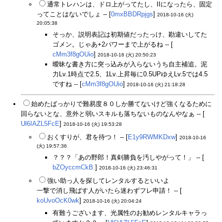
通常トレハンは、ドロ上がってたし、IIになったら、固定
ってことはないでしょ -- [
0mxBBDRpjgs
]
2018-10-16 (火)
20:05:38
そっか、説明表記は初期値だったっけ、勘違いしてた
ゴメン。じゃあ+2パワーまで上がるね -- [
cMm3f8gOUio
]
2018-10-16 (火) 20:50:23
曖昧な書き方に突っ込みが入らないうち自主補追。泥
力Lv.1時点で2.5、1Lv.上昇毎に0.5UPゆえLv.5では4.5
ですね -- [
cMm3f8gOUio
]
2018-10-16 (火) 21:18:28
始めたばっかりで難易度８０しか勝てないけど強くなるために
回らないとな、意外と弱いスキルも落ちないものなんやなぁ -- [
Ul6IAZL5FcE
]
2018-10-16 (火) 19:53:28
おくすりが、君を待つ！ -- [
E1y9RWMKDxw
]
2018-10-16
(火) 19:57:36
？？？「あの野郎！真剣勝負を汚しやがって！」 -- [
bZOyccmCkB.
]
2018-10-16 (火) 23:46:31
強い助っ人を探してレンタルするといいよ
一撃で消し飛ばす人がいたら迷わずフレ申請！ -- [
koUvoOcK0wk
]
2018-10-16 (火) 20:04:24
有難うございます、光属性のお勧めレンタルキャラっ