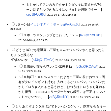
もしかしてフレの方ですか！？ダッキに変えたら?タ
ーン目でキルできるようになりました感謝ですー -- [
cpJ9IFUc66g
]
2018-10-17 (水) 22:43:35
5ターン目
イカレすぎィ！
🌐
-- [
vsjPwiCnx6g
]
2018-10-16 (火)
21:58:23
スポーツマンシップどこ行った！？ -- [
bZOyccmCkB.
]
2018-10-16 (火) 23:03:25
どうせ140でも意識高い三羽ちゃんでワンパンやろと思ったら
ちょっと残るな
HP多いのか -- [
sJ3qO1F9zGs
]
2018-10-16 (火) 22:30:30
意識高い猫ならワンパン出来るね -- [
cGxK/F.QAcA
]
2018-
10-16 (火) 22:35:16
当然CT１００％スタートだよね？三羽の前におつう（固
有がクレインギフト持ち）入れてるとワンパン。ワンパンだ
からドロうｐ入れると思うけど、おつうはドロうｐも兼ねる
から優秀。（ココロニリーダーだから厳密には三羽はワンパ
ンじゃないかも） -- [
zclVjJ0boKY
]
2018-10-16 (火) 22:42:46
とりあえず１００周ほどでトレハン２ゲット。以前ならもう一