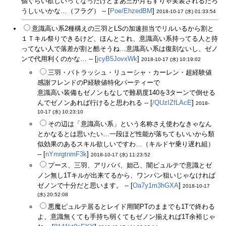
個ぐらい欲しいってなったけどまあ三か月もすりゃ実装されるだろ
うしいいかな…（フラグ） -- [
Poe/EhzedBM
]
2018-10-17 (水) 01:33:54
意識高い系2種構えの三羽とLSの加速担当でリルいるから割と
１Ｔキル祭りできるけど、ほんとこれ、意識高い系持ってる人と持
ってない人で落差が割と酷そうね…意識高い系は復刻ないし、ゼノ
ンで代用利くのかな… -- [
jcyB5JovxWk
]
2018-10-17 (水) 10:19:02
三羽・パトラッシュ・リューシャ・カーレン・超経験値
感謝フレンドのP経験値特化パーティーで
意識高い装備もゼノンもなしで難易度140を3ターンで倒せる
んでゼノンあれば行けると思われる -- [
/QUzIZfLAcE
]
2018-
10-17 (水) 10:23:10
その辺は「意識高い系」という名称さえ使わなきゃなん
とかなるとは思いたい…一段ほど性能が落ちてもいいから類
似効果のあるスキル欲しいですわ…（キルドヤ乗り遅れ組）
-- [
nYmrgtnmF3k
]
2018-10-17 (水) 11:23:52
プース、三羽、アリババ、妲己、闇ピュルテで意識とゼ
ノン無し1Tキルが出来てるから、ワンパン狙いじゃなければ
ゼノンで十分だと思います。 -- [
Oa7y1m3hGXA
]
2018-10-17
(水) 20:52:08
悪魔ピュルテ居るとレイド用闇PTのままでも1Tで終わる
よ、意識無くても手持ち弱くてもゼノン揃えれば1T余裕じゃ