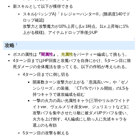
新スキルとして以下が獲得できる
スキル(パッシブA)「トレジャーハンターII」(難易度140でド
ロップ確認)
攻撃力と攻撃魔力が10%上昇し(Lv.1時点。1Lv.上昇毎に1%
上がる模様)、アイテムドロップ率僅少UP
↑
†
攻略
ボスの属性は
『
闇属性
』
。
光属性
をパーティー編成して挑もう。
4ターン目まではHP回復と攻魔バフを自身にかけ、5ターン目に致
死ダメージの全体魔法を放ってくる。以下の作戦が考えられる。
4ターン目までに倒し切る
開幕数ターン攻撃力が上がる「意識高い〜」や「ゼノ
ンシリーズ」の装備、「CT○%でバトル開始」のLSを
持つキャラで速攻編成を組む
一撃の火力の高い光属性キャラ(三羽やリルホワイトナ
イトver、ヴェルメリオ巫女ver、ジュリエットなど)に
攻撃バフを集中させたり敵に被ダメUPデバフを使い、
火力を上げ倒す。4人編成にし助っ人に先述キャラを
選ぶのも有効
5ターン目の攻撃を耐える