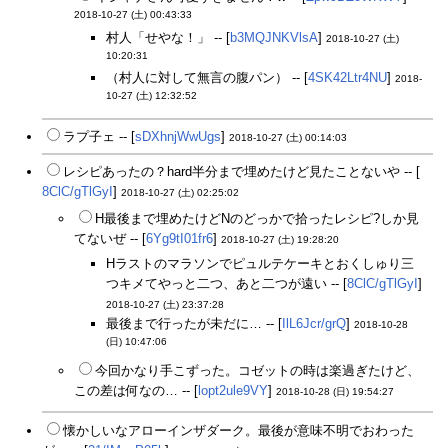
2018-10-27 (土) 00:43:33
村人「せやな！」 -- [
b3MQJNKVlsA
]
2018-10-27 (土)
10:20:31
（村人に対して無言の腹パン） -- [
4SK42Ltr4NU
]
2018-
10-27 (土) 12:32:52
ラプ子ェ -- [
sDXhnjWwUgs
]
2018-10-27 (土) 00:14:03
レシピあったの？hard半分まで埋めたけど見たことないや -- [
8ClC/gTlGyI
]
2018-10-27 (土) 02:25:02
H最後まで埋めたけどNのどっかで拾ったレシピ?しか見
てないぜ -- [
6Yg9tI01fr6
]
2018-10-27 (土) 19:28:20
Hラストのマラソンでピュルテケーキとおくしゅり三
つキメてやっと二つ、あと二つが遠い -- [
8ClC/gTlGyI
]
2018-10-27 (土) 23:37:28
最後まで行ったが未だに… -- [
IlL6Jcr/grQ
]
2018-10-28
(日) 10:47:06
今回かなり手こずった。コゼットの時は楽過ぎたけど、
この差は何なの… -- [
lopt2ule9VY
]
2018-10-28 (日) 19:54:27
懐かしいなアローインザダーク。最後が意味不明でおわった