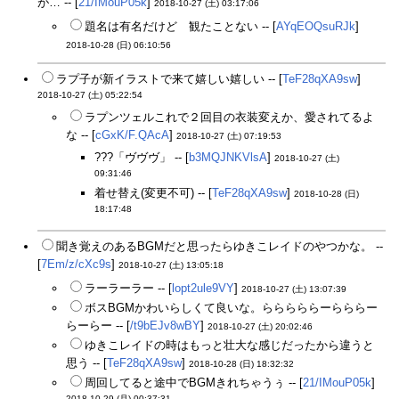
が… -- [
21/IMouP05k
]
2018-10-27 (土) 03:17:06
題名は有名だけど 観たことない -- [
AYqEOQsuRJk
]
2018-10-28 (日) 06:10:56
ラプ子が新イラストで来て嬉しい嬉しい -- [
TeF28qXA9sw
]
2018-10-27 (土) 05:22:54
ラプンツェルこれで２回目の衣装変えか、愛されてるよ
な -- [
cGxK/F.QAcA
]
2018-10-27 (土) 07:19:53
???「ヴヴヴ」 -- [
b3MQJNKVlsA
]
2018-10-27 (土)
09:31:46
着せ替え(変更不可) -- [
TeF28qXA9sw
]
2018-10-28 (日)
18:17:48
聞き覚えのあるBGMだと思ったらゆきこレイドのやつかな。 --
[
7Em/z/cXc9s
]
2018-10-27 (土) 13:05:18
ラーラーラー -- [
lopt2ule9VY
]
2018-10-27 (土) 13:07:39
ボスBGMかわいらしくて良いな。らららららーらららー
らーらー -- [
/t9bEJv8wBY
]
2018-10-27 (土) 20:02:46
ゆきこレイドの時はもっと壮大な感じだったから違うと
思う -- [
TeF28qXA9sw
]
2018-10-28 (日) 18:32:32
周回してると途中でBGMきれちゃうぅ -- [
21/IMouP05k
]
2018-10-29 (月) 00:37:31