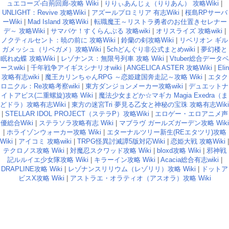
ュエコーズ-白荊回廊-攻略 Wiki
|
りりぃあんじぇ（りりあん） 攻略Wiki
|
UNLIGHT：Revive 攻略Wiki
|
アズールプロミリア 有志Wiki
|
桜島RPサーバ
ーWiki
|
Mad Island 攻略Wiki
|
転職魔王～リストラ勇者のお仕置きセレナー
デ～ 攻略Wiki
|
サマバケ！すくらんぶる 攻略wiki
|
オリスライズ 攻略wiki
|
ノクティルセント：暁の前に 攻略Wiki
|
鈴蘭の剣攻略Wiki
|
リベリオン ギル
ガメッシュ（リベガメ）攻略Wiki
|
5chどんぐり非公式まとめwiki
|
夢幻楼と
眠れぬ蝶 攻略Wiki
|
レゾナンス：無限号列車 攻略 Wiki
|
Vtuber総合データベ
ースwiki
|
千年戦争アイギスシナリオwiki
|
ANGELICA ASTER 攻略Wiki
|
Elin
攻略有志wiki
|
魔王カリンちゃんRPG ～恋姫建国奔走記～攻略 Wiki
|
エタク
ロニクル：Re攻略考察wiki
|
東方ダンジョンメーカー攻略wiki
|
デュエットナ
イトアビス(二重螺旋)攻略 Wiki
|
魔法少女まどか☆マギカ Magia Exedra（ま
どドラ）攻略有志Wiki
|
東方の迷宮Tri 夢見る乙女と神秘の宝珠 攻略有志Wiki
|
STELLAR IDOL PROJECT（ステラP）攻略Wiki
|
エロゲー・エロアニメ声
優総合Wiki
|
ステラソラ攻略有志 Wiki
|
マブラヴ ガールズガーデン攻略 Wiki
|
ホライゾンウォーカー攻略 Wiki
|
エターナルツリー新生(REエタツリ)攻略
Wiki
|
アイコミ 攻略wiki
|
TRPG怪異討滅譚5版対応Wiki
|
恋姫大戦 攻略Wiki
|
テクロノス攻略 Wiki
|
対魔忍スクワッド攻略 Wiki
|
bloxd攻略 Wiki
|
邪神戦
記ルルイエ少女隊攻略 Wiki
|
キラーイン攻略 Wiki
|
Acacia総合有志wiki
|
DRAPLINE攻略 Wiki
|
レゾナンスリリウム（レゾリリ）攻略 Wiki
|
ドットア
ビスX攻略 Wiki
|
アストラエ・オラティオ（アスオラ）攻略 Wiki