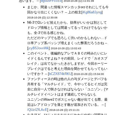
思います。 -- [
bg5u5FFccEo
]
2018-10-28 (日) 11:01:39
まじか、間違った情報スマンカッタorzそれにしても今
回かなり出にくくない？ -- 上の枝主[
iKg86a8Jyng
]
2018-10-28 (日) 12:30:06
N6-3でΩレシピ拾えたから、効率がいいかは別として
ドロップ情報としては間違ってるってわけでもないか
も。全-3で出る感じかね。
ただどのマップでも恐ろしく渋いのかもしれない…ド
ロ率アップ系パッシブ増えまくった弊害だろうかね --
[
jcyB5JovxWk
]
2018-10-28 (日) 13:02:43
このイベント、後編的なアレでＡＢＣの時みたいにレ
イドくるんですよね？その前回、レイドで「カオスブ
レイク」は出てなかったきがしますが、今回ホーリー
ブレイクはでると考えた理由を聞かせてもらってもい
いですか？ -- [
bCZX874kRKU
]
2018-10-28 (日) 15:04:00
ファンティーヌの時は他の人の与ダメージとデバフを
共有する「マルチレイド」で、今やってるヒイガは完
全に自分一人で倒さなければならない「ユニゾン」(マ
ルチレイドイベントはまず連続してやらない)。
ユニゾンのWave1でボスじゃない敵が出てくる際、最
近はレアドロップを落とす敵が追加されている。 -- [
/QUzIZfLAcE
]
2018-10-28 (日) 15:11:21
なるほど、ひじょおおおおおにわかりやすい説明あり