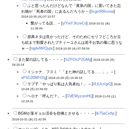
ふと思ったんだけどなんで「黄泉の国」に置いてきた忘
れ物が「死者の国」にあるんだろうか -- [
0cgvtRRzxow
]
2018-10-30 (火) 07:10:57
繋がってる説… -- [
ylYwYJkzwCo
]
2018-10-31 (水)
11:39:44
原典ネタは良かったけど、そのためにセリフどころか立
ち絵まで割愛されたブティーユさんは若干お気の毒に思うな
ｗ -- [
ngdxlW/Qypc
]
2018-10-30 (火) 07:58:54
また髪の話してる・・・ -- [
SZPOicP2GMg
]
2018-10-29 (月)
04:20:19
イシャナ、フスミ「「また神の話してる……」」 -- [
eF5G20MFO/g
]
2018-10-29 (月) 10:36:10
ラプ子「やっぱり私は人気者ね！」 -- [
IlL6Jcr/grQ
]
2018-
10-29 (月) 22:56:05
ヘロナ「呼んだ？」 -- [
l7dEWyzomHQ
]
2018-11-03 (土)
12:18:31
BGMが某ギョル渓谷を彷彿とさせる・・・ -- [
lkT5eCxftp.
]
2018-10-31 (水) 21:42:58