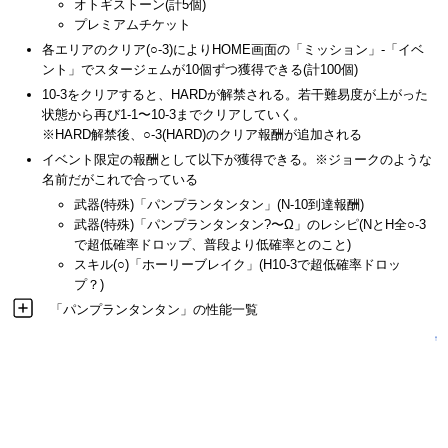
オトギストーン(計5個)
プレミアムチケット
各エリアのクリア(○-3)によりHOME画面の「ミッション」-「イベ
ント」でスタージェムが10個ずつ獲得できる(計100個)
10-3をクリアすると、HARDが解禁される。若干難易度が上がった
状態から再び1-1〜10-3までクリアしていく。
※HARD解禁後、○-3(HARD)のクリア報酬が追加される
イベント限定の報酬として以下が獲得できる。※ジョークのような
名前だがこれで合っている
武器(特殊)「パンプランタンタン」(N-10到達報酬)
武器(特殊)「パンプランタンタン?〜Ω」のレシピ(NとH全○-3
で超低確率ドロップ、普段より低確率とのこと)
スキル(○)「ホーリーブレイク」(H10-3で超低確率ドロッ
プ？)
「パンプランタンタン」の性能一覧
↑