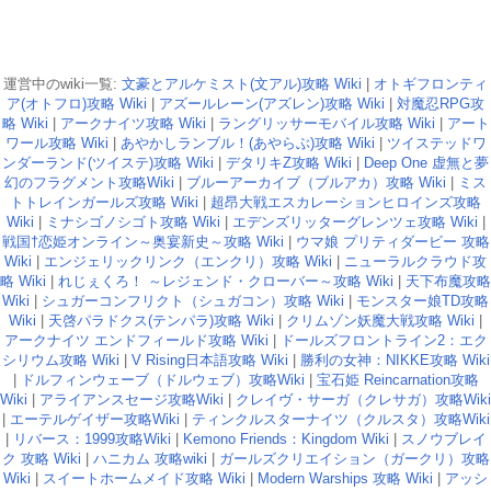
運営中のwiki一覧:
文豪とアルケミスト(文アル)攻略 Wiki
|
オトギフロンティ
ア(オトフロ)攻略 Wiki
|
アズールレーン(アズレン)攻略 Wiki
|
対魔忍RPG攻
略 Wiki
|
アークナイツ攻略 Wiki
|
ラングリッサーモバイル攻略 Wiki
|
アート
ワール攻略 Wiki
|
あやかしランブル！(あやらぶ)攻略 Wiki
|
ツイステッドワ
ンダーランド(ツイステ)攻略 Wiki
|
デタリキZ攻略 Wiki
|
Deep One 虚無と夢
幻のフラグメント攻略Wiki
|
ブルーアーカイブ（ブルアカ）攻略 Wiki
|
ミス
トトレインガールズ攻略 Wiki
|
超昂大戦エスカレーションヒロインズ攻略
Wiki
|
ミナシゴノシゴト攻略 Wiki
|
エデンズリッターグレンツェ攻略 Wiki
|
戦国†恋姫オンライン～奥宴新史～攻略 Wiki
|
ウマ娘 プリティダービー 攻略
Wiki
|
エンジェリックリンク（エンクリ）攻略 Wiki
|
ニューラルクラウド攻
略 Wiki
|
れじぇくろ！ ～レジェンド・クローバー～攻略 Wiki
|
天下布魔攻略
Wiki
|
シュガーコンフリクト（シュガコン）攻略 Wiki
|
モンスター娘TD攻略
Wiki
|
天啓パラドクス(テンパラ)攻略 Wiki
|
クリムゾン妖魔大戦攻略 Wiki
|
アークナイツ エンドフィールド攻略 Wiki
|
ドールズフロントライン2：エク
シリウム攻略 Wiki
|
V Rising日本語攻略 Wiki
|
勝利の女神：NIKKE攻略 Wiki
|
ドルフィンウェーブ（ドルウェブ）攻略Wiki
|
宝石姫 Reincarnation攻略
Wiki
|
アライアンスセージ攻略Wiki
|
クレイヴ・サーガ（クレサガ）攻略Wiki
|
エーテルゲイザー攻略Wiki
|
ティンクルスターナイツ（クルスタ）攻略Wiki
|
リバース：1999攻略Wiki
|
Kemono Friends：Kingdom Wiki
|
スノウブレイ
ク 攻略 Wiki
|
ハニカム 攻略wiki
|
ガールズクリエイション（ガークリ）攻略
Wiki
|
スイートホームメイド攻略 Wiki
|
Modern Warships 攻略 Wiki
|
アッシ