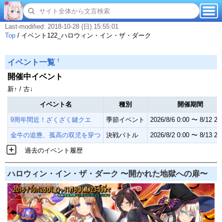
Last-modified: 2018-10-28 (日) 15:55:01
Top
/
イベント122_ハロウィン・イン・ザ・ダーク
†
イベント一覧
開催中イベント
新↑ / 古↓
イベント名
種別
開催期間
9周年間近！ざくざく鍵クエ
季節イベント
2026/8/6 0:00 〜 8/12 23
金牛の追憊、孤高の双児を穿つ
決戦バトル
2026/8/2 0:00 〜 8/13 23
過去のイベント履歴
ハロウィン・イン・ザ・ダーク 〜開かれた地獄への扉〜