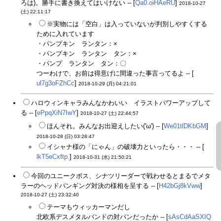
ろは)。勝手に書き換えてはいけない -- [
Qa0.oiHAeRU
]
2018-10-27
(土) 22:11:17
※実物には「空白」は入っていないが判別しやすくする
ために入れています
・パンプキン ランタン：×
・パンプキン ランタン タン：×
・パンプ ランタン タン：〇
つーわけで、お前は得意げに間違った事言ってるよ -- [
ul7g3oFZhCc
]
2018-10-29 (月) 04:21:01
ハロウィンキャラみんなかわいい イラストパワーアップして
る -- [
ePpqXiN7IwY
]
2018-10-27 (土) 22:44:57
ほんそれ。みんなお出迎えしたい('ω') -- [
We01tlDKbGM
]
2018-10-28 (日) 03:28:47
イシャナ様の「にゃん」の破壊力といったら・・・ -- [
lkT5eCxftp.
]
2018-10-31 (水) 21:50:21
今回のユニークボス、シナツリーダーで戦わせるとまるでメタ
ラーのヘッドバンギング対決の様相を呈する -- [
H42bGj8kVww
]
2018-10-27 (土) 23:32:40
テーマもウィッカーマンだし
北欧系デスメタルバンドの対バンだったか -- [
sAsCdAaSXIQ