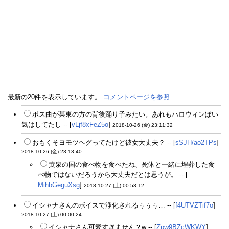
最新の20件を表示しています。
コメントページを参照
ボス曲が某東の方の背後踊り子みたい。あれもハロウィンぽい
気はしてたし -- [
vLjf8xFeZ5o
]
2018-10-26 (金) 23:11:32
おもくそヨモツヘグってたけど彼女大丈夫？ -- [
sSJH/ao2TPs
]
2018-10-26 (金) 23:13:40
黄泉の国の食べ物を食べたね、死体と一緒に埋葬した食
べ物ではないだろうから大丈夫だとは思うが。 -- [
MihbGeguXsg
]
2018-10-27 (土) 00:53:12
イシャナさんのボイスで浄化されるぅぅぅ… -- [
f4UTVZTif7o
]
2018-10-27 (土) 00:00:24
イシャナさん可愛すぎません？w -- [
Zpw9BZcWKWY
]