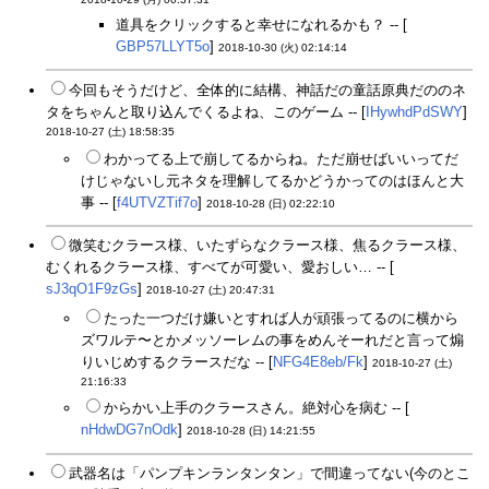
道具をクリックすると幸せになれるかも？ -- [
GBP57LLYT5o
]
2018-10-30 (火) 02:14:14
今回もそうだけど、全体的に結構、神話だの童話原典だののネ
タをちゃんと取り込んでくるよね、このゲーム -- [
IHywhdPdSWY
]
2018-10-27 (土) 18:58:35
わかってる上で崩してるからね。ただ崩せばいいってだ
けじゃないし元ネタを理解してるかどうかってのはほんと大
事 -- [
f4UTVZTif7o
]
2018-10-28 (日) 02:22:10
微笑むクラース様、いたずらなクラース様、焦るクラース様、
むくれるクラース様、すべてが可愛い、愛おしい… -- [
sJ3qO1F9zGs
]
2018-10-27 (土) 20:47:31
たった一つだけ嫌いとすれば人が頑張ってるのに横から
ズワルテ〜とかメッソーレムの事をめんそーれだと言って煽
りいじめするクラースだな -- [
NFG4E8eb/Fk
]
2018-10-27 (土)
21:16:33
からかい上手のクラースさん。絶対心を病む -- [
nHdwDG7nOdk
]
2018-10-28 (日) 14:21:55
武器名は「パンプキンランタンタン」で間違ってない(今のとこ