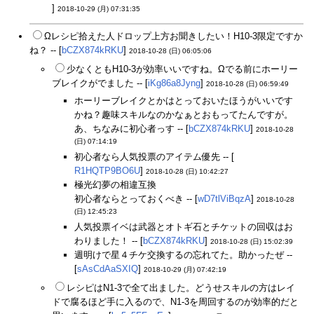
]
2018-10-29 (月) 07:31:35
Ωレシピ拾えた人ドロップ上方お聞きしたい！H10-3限定ですか
ね？ -- [
bCZX874kRKU
]
2018-10-28 (日) 06:05:06
少なくともH10-3が効率いいですね。Ωでる前にホーリー
ブレイクがでました -- [
iKg86a8Jyng
]
2018-10-28 (日) 06:59:49
ホーリーブレイクとかはとっておいたほうがいいです
かね？趣味スキルなのかなぁとおもってたんですが。
あ、ちなみに初心者っす -- [
bCZX874kRKU
]
2018-10-28
(日) 07:14:19
初心者なら人気投票のアイテム優先 -- [
R1HQTP9BO6U
]
2018-10-28 (日) 10:42:27
極光幻夢の相違互換
初心者ならとっておくべき -- [
wD7tlViBqzA
]
2018-10-28
(日) 12:45:23
人気投票イベは武器とオトギ石とチケットの回収はお
わりました！ -- [
bCZX874kRKU
]
2018-10-28 (日) 15:02:39
週明けで星４チケ交換するの忘れてた。助かったぜ --
[
sAsCdAaSXIQ
]
2018-10-29 (月) 07:42:19
レシピはN1-3で全て出ました。どうせスキルの方はレイ
ドで腐るほど手に入るので、N1-3を周回するのが効率的だと