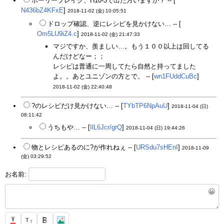
ホーリーブレイク、H10-3で出た方いますか？ -- [
N436bZ4KFxE
]
2018-11-02 (金) 10:05:51
ドロップ確認、逆にレシピを見かけない… -- [
Om5LU9iZ4.c
]
2018-11-02 (金) 21:47:33
マジですか、羨ましい…。もう１００以上は回してる
んだけどなー；；
レシピは普通に一周してたら自然と持ってました
よ。。あとユニゾンの方とで。 -- [
wn1FUddCuBc
]
2018-11-02 (金) 22:40:48
?のレシピだけ見かけない… -- [
TYbTP6NpAuU
]
2018-11-04 (日)
08:11:42
うちもや… -- [
IlL6Jcr/grQ
]
2018-11-04 (日) 19:44:26
物とレシピあるのに?が作れねぇ -- [
URSdu7sHEnI
]
2018-11-09
(金) 03:29:52
お名前:
😀
T
T