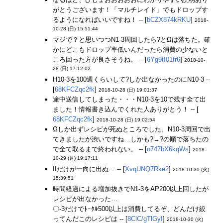
がとうございます！「マルチレイド」でもドロップす
るようになればいいですね！ -- [
bCZX874kRKU
]
2018-
10-28 (日) 15:51:44
マジで？と思いつつN1-3周回したら?とΩは落ちた。確
かにどこもドロップ率低いんだったら消費の少ないと
ころ回った方が良さそうね。 -- [
6Yg9tI01fr6
]
2018-10-
28 (日) 17:12:02
H10-3を100週くらいして?しか出なかったのにN10-3 --
[
68KFCZqc2fk
]
2018-10-28 (日) 19:01:37
途中送信してしまった・・・N10-3を10で残す全て出
ました！情報書き込んでくれた人ありがとう！ -- [
68KFCZqc2fk
]
2018-10-28 (日) 19:02:54
Ωしか出ずレシピが死ぬところでした。N10-3周回で出
てきましたが渋いですね…しかも?→?の順で落ちたの
で全て取るまで終われない。 -- [
o747bX6kqWs
]
2018-
10-29 (月) 19:17:11
IIだけが一向に出ぬ… -- [
XvqUNQ7Rke2
]
2018-10-30 (火)
15:39:51
時間経過による増加抜きでN1-3をAP200以上回したが
レシピが出なかった…
〇-3だけでﾄｰﾀﾙ500以上は消費してるぞ、どんだけ絞
ってんだこのレシピは -- [
8ClC/gTlGyI
]
2018-10-30 (火)