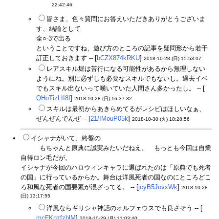
22:42:46
皆さま、色々質問にお答えいただきありがとうございま
す、結論として
全○-3で出る
ということですね、遊び方のところの記事を疑問形から若干
訂正しておきます -- [
bCZX874kRKU
]
2018-10-28 (日) 15:53:07
レアスキル堀は苦行になる可能性があるから無理しない
ようにね。別に必ずしも必要なスキルでもないし。過去イベ
でもスキル出ないって嘆いていた人間さん多かったし。 -- [
QHoTizLII8I
]
2018-10-28 (日) 16:37:32
スキルは最初からあきらめてるがレシピはほしいなぁ、
ぜんぜんでんぜ -- [
21/IMouP05k
]
2018-10-30 (火) 18:28:56
イシャナがいて、終盤の
「何が起きても振り返ってはいけな
い！」
もちゃんと原典に誠実みたいだねえ。 もっとも今回は自業
自得ロン毛だが。
イシャナが今回のハロウィンキャラに選ばれたのは「原典でも死者
の国」に行っているからか。舞台は洋風死者の国なのにところどこ
ろ和風な死者の国要素が混ざってる。 -- [
jcyB5JovxWk
]
2018-10-28
(日) 13:17:55
洋風ならギリシャ神話のオルフェウスでも良さそう -- [
mcFKnzfzhlM
]
2018-10-29 (月) 11:03:40