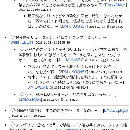
敵とかを弱すぎるとか余裕とか言う層やろね -- [
PKPqskkMwyc
]
2018-11-03 (土) 22:16:37
周回制なら弱いほど火力強化に回せて時短になるんだか
ら「弱体化前でも倒せた」優越感に浸りながら甘受すれ
ばいいのにな。 -- [
3DMlUKOQhSY
]
2018-11-04 (日) 10:24:59
包帯髪イリュージョン、第四でドロップしました。 -- [
tWgpFIEEwJs
]
2018-11-03 (土) 13:58:36
ただこのスペルリキャきついよね・・・レべマで27秒て、全
体攻撃に欲しいのはどっちかっていうと威力じゃないんじゃ
が・・・仕方ないか -- [
4saNA1Lb6Rk
]
2018-11-03 (土) 16:12:16
フスミに積んでタワーの相手にぶちまけると気持ちい
い。なお持久戦 -- [
3DMlUKOQhSY
]
2018-11-03 (土) 23:11:36
将来ディマイト殲滅戦が復刻した時とか、それに類する
イベントがあった時にはそれなりに役に立ちそうかな -- [
wn4EwL5FB.o
]
2018-11-04 (日) 08:36:43
うぅ、残滓100個たまったけどスキル出なかった… -- [
21/IMouP05k
]
2018-11-04 (日) 17:54:29
今回の勲章だけ「生贄の髪を生やし者」なのかｗ -- [
EYOz/UpRgoI
]
2018-11-03 (土) 16:16:16
フレ頼りではあるけど5まで撃破。バフ積み早すぎぃ。さっきは雑