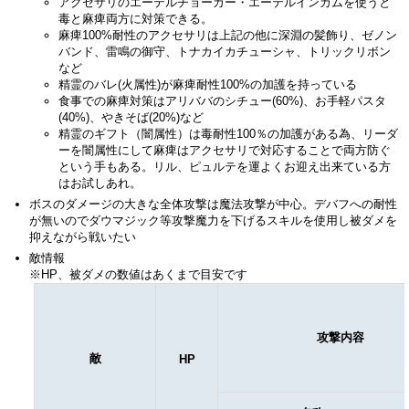
アクセサリのエーテルチョーカー・エーテルインカムを使うと
毒と麻痺両方に対策できる。
麻痺100%耐性のアクセサリは上記の他に深淵の髪飾り、ゼノン
バンド、雷鳴の御守、トナカイカチューシャ、トリックリボン
など
精霊のバレ(火属性)が麻痺耐性100%の加護を持っている
食事での麻痺対策はアリババのシチュー(60%)、お手軽パスタ
(40%)、やきそば(20%)など
精霊のギフト（闇属性）は毒耐性100％の加護がある為、リーダ
ーを闇属性にして麻痺はアクセサリで対応することで両方防ぐ
という手もある。リル、ピュルテを運よくお迎え出来ている方
はお試しあれ。
ボスのダメージの大きな全体攻撃は魔法攻撃が中心。デバフへの耐性
が無いのでダウマジック等攻撃魔力を下げるスキルを使用し被ダメを
抑えながら戦いたい
敵情報
※HP、被ダメの数値はあくまで目安です
攻撃内容
敵
HP