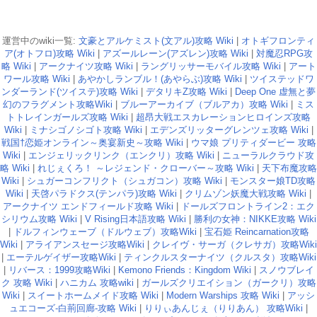
運営中のwiki一覧:
文豪とアルケミスト(文アル)攻略 Wiki
|
オトギフロンティ
ア(オトフロ)攻略 Wiki
|
アズールレーン(アズレン)攻略 Wiki
|
対魔忍RPG攻
略 Wiki
|
アークナイツ攻略 Wiki
|
ラングリッサーモバイル攻略 Wiki
|
アート
ワール攻略 Wiki
|
あやかしランブル！(あやらぶ)攻略 Wiki
|
ツイステッドワ
ンダーランド(ツイステ)攻略 Wiki
|
デタリキZ攻略 Wiki
|
Deep One 虚無と夢
幻のフラグメント攻略Wiki
|
ブルーアーカイブ（ブルアカ）攻略 Wiki
|
ミス
トトレインガールズ攻略 Wiki
|
超昂大戦エスカレーションヒロインズ攻略
Wiki
|
ミナシゴノシゴト攻略 Wiki
|
エデンズリッターグレンツェ攻略 Wiki
|
戦国†恋姫オンライン～奥宴新史～攻略 Wiki
|
ウマ娘 プリティダービー 攻略
Wiki
|
エンジェリックリンク（エンクリ）攻略 Wiki
|
ニューラルクラウド攻
略 Wiki
|
れじぇくろ！ ～レジェンド・クローバー～攻略 Wiki
|
天下布魔攻略
Wiki
|
シュガーコンフリクト（シュガコン）攻略 Wiki
|
モンスター娘TD攻略
Wiki
|
天啓パラドクス(テンパラ)攻略 Wiki
|
クリムゾン妖魔大戦攻略 Wiki
|
アークナイツ エンドフィールド攻略 Wiki
|
ドールズフロントライン2：エク
シリウム攻略 Wiki
|
V Rising日本語攻略 Wiki
|
勝利の女神：NIKKE攻略 Wiki
|
ドルフィンウェーブ（ドルウェブ）攻略Wiki
|
宝石姫 Reincarnation攻略
Wiki
|
アライアンスセージ攻略Wiki
|
クレイヴ・サーガ（クレサガ）攻略Wiki
|
エーテルゲイザー攻略Wiki
|
ティンクルスターナイツ（クルスタ）攻略Wiki
|
リバース：1999攻略Wiki
|
Kemono Friends：Kingdom Wiki
|
スノウブレイ
ク 攻略 Wiki
|
ハニカム 攻略wiki
|
ガールズクリエイション（ガークリ）攻略
Wiki
|
スイートホームメイド攻略 Wiki
|
Modern Warships 攻略 Wiki
|
アッシ
ュエコーズ-白荊回廊-攻略 Wiki
|
りりぃあんじぇ（りりあん） 攻略Wiki
|