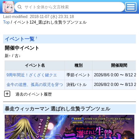
Last-modified: 2018-11-07 (水) 23:31:18
Top
/
イベント124_選ばれし生贄ラプンツェル
†
イベント一覧
開催中イベント
新↑ / 古↓
イベント名
種別
開催期間
9周年間近！ざくざく鍵クエ
季節イベント
2026/8/6 0:00 〜 8/12 23
金牛の追憊、孤高の双児を穿つ
決戦バトル
2026/8/2 0:00 〜 8/13 23
過去のイベント履歴
暴走ウィッカーマン 選ばれし生贄ラプンツェル