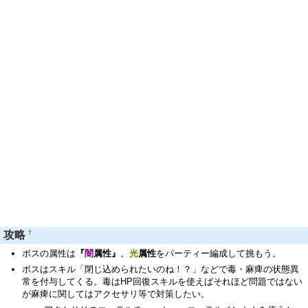
†
攻略
ボスの属性は
『
闇
属性』
。
光
属性
をパーティー編成して挑もう。
ボスはスキル「閉じ込められたいのね！？」などで毒・麻痺の状態異
常を付与してくる。毒はHP回復スキルを使えばそれほど問題ではない
が麻痺に関してはアクセサリ等で対策したい。