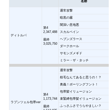
名称
通常攻撃
暗黒の霧
闇深い意地悪
第4
2,347,488
スカルペイン
ディトルパ
ヘブンズラース
最終
3,025,750
ダークホール
サモンズメギド
ミラー・ザ・タッチ
通常攻撃
枝毛なんてあると思うの！？
奥義！ボーリングフント！
包帯髪イリュージョン
第4
1,173,744
束緊縛包帯髪イリュージョン
ラプンツェル包帯ver
ふっさふさでうらやましい？
最終