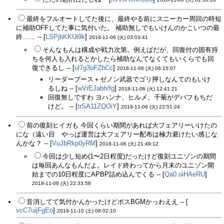
最終をフルオートしてた後に、最終やる前にスニーカー周回の時短
に補助OFFしてた事に気付いた。 補助無しでもいけんのかこいつの最
終…… -- [
LSPjbKKUi9k
]
2018-11-06 (火) 03:03:41
そんなもんは構成や戦力次第。例えばだが、回復付の固有持
ちを何人も入れるとかしたら補助なんてなくてもいくらでも回
復できるし -- [
ul7g3oFZhCc
]
2018-11-06 (火) 06:15:07
リーダープース＋ゼノン武器でゴリ押しなんてのもいけ
るしね -- [
wVrEJabh/fg
]
2018-11-06 (火) 12:41:21
回復無しですわ ヨハンナ、ヒルメ、千菊がデバフもちだ
けど。 -- [
trSA11ZQOiY
]
2018-11-06 (火) 22:51:24
前の復刻ヒイガも 今回くらい期間があれば大フェアリーいけたの
にな（遠い目 やっぱ運営は大フェアリー配布は極力避けたい感じな
んかな？ -- [
VuJbRkp0yRM
]
2018-11-06 (火) 21:49:12
今回は少し短め(1〜2日程度)だったけど復刻ユニゾンの期間
は毎回あんなもんだよ。レイド終わってから月末のユニゾン開
始までの10日程度にAPBP詰め込んでくる -- [
Qa0.oiHAeRU
]
2018-11-06 (火) 22:33:58
音消してて気付かんかったけどボスBGMかっわええ -- [
vcC7uijFgEo
]
2018-11-10 (土) 08:02:10