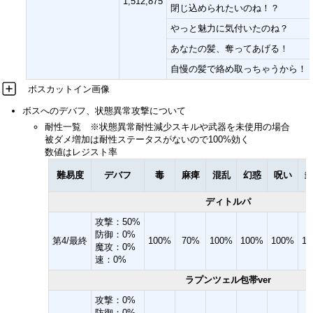
1,512,875
閉じ込められたいのね！？
やっと魅力に気付いたのね？
あなたの髪、奪ってあげる！
自慢の髪で絡め取っちゃうから！
ボスカットイン画像
ボスへのデバフ、状態異常攻撃について
耐性一覧 ※状態異常耐性減少スキルや武器を未使用の場合
被ダメ増加は耐性ステータスがないので100%効く
数値はレジスト率
難易度
デバフ
毒
麻痺
混乱
幻惑
呪い
ディトルパ
攻撃：50%
防御：0%
第4/最終
100%
70%
100%
100%
100%
1
魔攻：0%
速：0%
ラプンツェル包帯ver
攻撃：0%
防御：0%