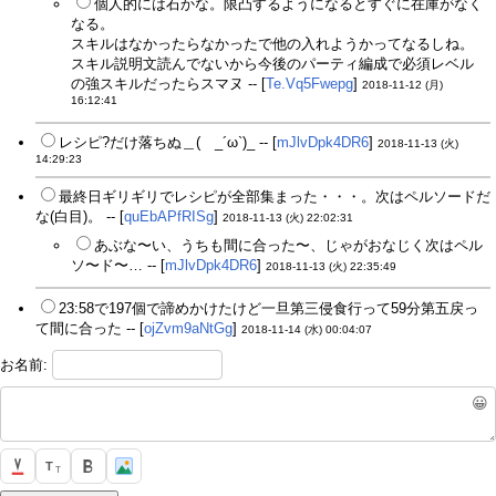
個人的には石かな。限凸するようになるとすぐに在庫がなく
なる。
スキルはなかったらなかったで他の入れようかってなるしね。
スキル説明文読んでないから今後のパーティ編成で必須レベル
の強スキルだったらスマヌ -- [
Te.Vq5Fwepg
]
2018-11-12 (月)
16:12:41
レシピ?だけ落ちぬ＿( _´ω`)_ -- [
mJlvDpk4DR6
]
2018-11-13 (火)
14:29:23
最終日ギリギリでレシピが全部集まった・・・。次はペルソードだ
な(白目)。 -- [
quEbAPfRISg
]
2018-11-13 (火) 22:02:31
あぶな〜い、うちも間に合った〜、じゃがおなじく次はペル
ソ〜ド〜… -- [
mJlvDpk4DR6
]
2018-11-13 (火) 22:35:49
23:58で197個で諦めかけたけど一旦第三侵食行って59分第五戻っ
て間に合った -- [
ojZvm9aNtGg
]
2018-11-14 (水) 00:04:07
お名前:
😀
T
T