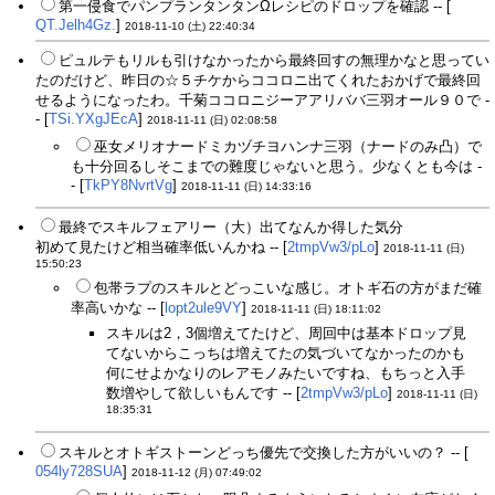
第一侵食でパンプランタンタンΩレシピのドロップを確認 -- [
QT.Jelh4Gz.
]
2018-11-10 (土) 22:40:34
ピュルテもリルも引けなかったから最終回すの無理かなと思ってい
たのだけど、昨日の☆５チケからココロニ出てくれたおかげで最終回
せるようになったわ。千菊ココロニジーアアリババ三羽オール９０で -
- [
TSi.YXgJEcA
]
2018-11-11 (日) 02:08:58
巫女メリオナードミカヅチヨハンナ三羽（ナードのみ凸）で
も十分回るしそこまでの難度じゃないと思う。少なくとも今は -
- [
TkPY8NvrtVg
]
2018-11-11 (日) 14:33:16
最終でスキルフェアリー（大）出てなんか得した気分
初めて見たけど相当確率低いんかね -- [
2tmpVw3/pLo
]
2018-11-11 (日)
15:50:23
包帯ラプのスキルとどっこいな感じ。オトギ石の方がまだ確
率高いかな -- [
lopt2ule9VY
]
2018-11-11 (日) 18:11:02
スキルは2，3個増えてたけど、周回中は基本ドロップ見
てないからこっちは増えてたの気づいてなかったのかも
何にせよかなりのレアモノみたいですね、もちっと入手
数増やして欲しいもんです -- [
2tmpVw3/pLo
]
2018-11-11 (日)
18:35:31
スキルとオトギストーンどっち優先で交換した方がいいの？ -- [
054ly728SUA
]
2018-11-12 (月) 07:49:02