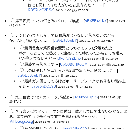
他にも同じような人がいると思うんだよ… -- [
KDS7ugC2BSg
]
2018-11-06 (火) 17:58:54
第三変異でレシピ?と?のドロップ確認 -- [
sBX5E4ri.KY
]
2018-11-03
(土) 22:08:27
レシピ?ってもしかして低難易度じゃないと落ちないのだろう
か。?だけ揃わない…… -- [
/t9bEJv8wBY
]
2018-11-03 (土) 23:46:34
第四侵食か第四侵食変異どっちかでレシピ?落ちたよ
ボケーっとしてて選択ミス連発してた時だったからどっち選ん
だか覚えてないんだ -- [
8NcPxYZEn5.
]
2018-11-04 (日) 06:10:56
最終でも落ちるで -- [
CpO0B8HKoGM
]
2018-11-04 (日) 09:13:39
ものは試しと第二行ったら2回で落ちた。物欲……？ -- [
/t9bEJv8wBY
]
2018-11-04 (日) 16:51:10
最終ガン回ししてるけどホーリーブレイクがもりもり積み上
がる -- [
cyov5nDQz9U
]
2018-11-05 (月) 14:32:35
第二侵食で?とΩのドロップ確認 -- [
e4Xky901pV6
]
2018-11-05 (月)
20:37:40
そう言えばウィッカーマン自体は、敵として出て来ないンだな。ま
あ、出て来てもキモイって文句を言われるだろうが。 -- [
MihbGeguXsg
]
2018-11-06 (火) 01:00:14
ただの処刑台だしね -- [
m/v3A9neCDo
]
2018-11-06 (火) 01:18:28