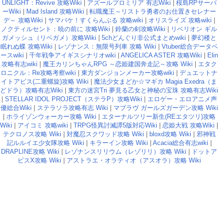
UNLIGHT：Revive 攻略Wiki
|
アズールプロミリア 有志Wiki
|
桜島RPサーバ
ーWiki
|
Mad Island 攻略Wiki
|
転職魔王～リストラ勇者のお仕置きセレナー
デ～ 攻略Wiki
|
サマバケ！すくらんぶる 攻略wiki
|
オリスライズ 攻略wiki
|
ノクティルセント：暁の前に 攻略Wiki
|
鈴蘭の剣攻略Wiki
|
リベリオン ギル
ガメッシュ（リベガメ）攻略Wiki
|
5chどんぐり非公式まとめwiki
|
夢幻楼と
眠れぬ蝶 攻略Wiki
|
レゾナンス：無限号列車 攻略 Wiki
|
Vtuber総合データベ
ースwiki
|
千年戦争アイギスシナリオwiki
|
ANGELICA ASTER 攻略Wiki
|
Elin
攻略有志wiki
|
魔王カリンちゃんRPG ～恋姫建国奔走記～攻略 Wiki
|
エタク
ロニクル：Re攻略考察wiki
|
東方ダンジョンメーカー攻略wiki
|
デュエットナ
イトアビス(二重螺旋)攻略 Wiki
|
魔法少女まどか☆マギカ Magia Exedra（ま
どドラ）攻略有志Wiki
|
東方の迷宮Tri 夢見る乙女と神秘の宝珠 攻略有志Wiki
|
STELLAR IDOL PROJECT（ステラP）攻略Wiki
|
エロゲー・エロアニメ声
優総合Wiki
|
ステラソラ攻略有志 Wiki
|
マブラヴ ガールズガーデン攻略 Wiki
|
ホライゾンウォーカー攻略 Wiki
|
エターナルツリー新生(REエタツリ)攻略
Wiki
|
アイコミ 攻略wiki
|
TRPG怪異討滅譚5版対応Wiki
|
恋姫大戦 攻略Wiki
|
テクロノス攻略 Wiki
|
対魔忍スクワッド攻略 Wiki
|
bloxd攻略 Wiki
|
邪神戦
記ルルイエ少女隊攻略 Wiki
|
キラーイン攻略 Wiki
|
Acacia総合有志wiki
|
DRAPLINE攻略 Wiki
|
レゾナンスリリウム（レゾリリ）攻略 Wiki
|
ドットア
ビスX攻略 Wiki
|
アストラエ・オラティオ（アスオラ）攻略 Wiki