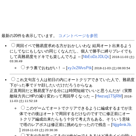
最新の20件を表示しています。
コメントページを参照
周回イベで難易度求める方がおかしいわな 結局オート出来るよう
にしてなにもしないの同じくなんだし、個人で勝手に縛りプレイでも
して高難易度モドキでも楽しんでろよ -- [
NbEoDzJDLQc
]
2018-11-03 (土)
03:36:49
チラ裏でおねがい！ -- [
xyJx2WvsPtk
]
2018-11-03 (土) 08:00:54
これ文句言う人は初日の内にオートクリアできていた人で、難易度
下がった事でドヤ顔したいだけだろうからなぁ
正直周回だと難易度下がる分には時間短縮でいいと思うんだが（実際
敵味方共にHPの減り変わって周回早くなった -- [
Hwzuq1T5jRM
]
2018-
11-03 (土) 11:52:18
このゲームてオートでクリアできるように編成するまでが主
体でその後はオートで周回するだけなのですでに修正前にオー
トクリア編成出来たらもう十分て考え方もある。そういう意味
で塔のレアボスは修正前に挑めなかったので残念 -- [
Njjg4rnkJb.
]
2018-11-03 (土) 20:36:36
下方の文句言ってるのは他ゲーでもあるけど過去イベの弱い