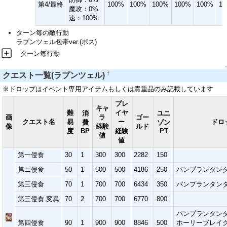
第4/最終
100%
100%
100%
100%
100%
1
魔攻：0%
速：100%
ターン毎の敵行動
ラプンツェル包帯ver.(ボス)
ターン毎行動
↑
†
クエスト一覧(ラプンツェル)
※ドロップはイベント専用アイテムもしくは貴重品のみ記載しています
プレ
キャ
難
イヤ
消
ユニ
画
ラ
ゴー
クエスト名
易
ー
ドロ
費
ゾン
像
経験
ルド
度
BP
経験
PT
値
値
第一侵食
30
1
300
300
2282
150
第ニ侵食
50
1
500
500
4186
250
パンプランタンタ
第三侵食
70
1
700
700
6434
350
パンプランタンタ
第三侵食 変異
70
2
700
700
6770
800
パンプランタンタ
第四侵食
90
1
900
900
8846
500
ホーリーブレイ