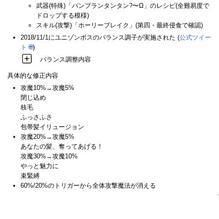
武器(特殊)「パンプランタンタン?〜Ω」のレシピ(全難易度で
ドロップする模様)
スキル(攻撃)「ホーリーブレイク」(第四・最終侵食で確認)
2018/11/1にユニゾンボスのバランス調子が実施された (
公式ツイー
ト
🌐
)
バランス調整内容
具体的な修正内容
攻魔10%→攻魔5%
閉じ込め
枝毛
ふっさふさ
包帯髪イリュージョン
攻魔20%→攻魔5%
あなたの髪、奪ってあげる！
攻魔30%→攻魔10%
やっと魅力に
束緊縛
60%/20%のトリガーから全体攻撃魔法が消える
↑