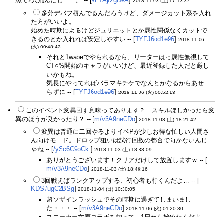
魚で2人飛んだし……。 -- [
vFTAjI2gDeA
]
2018-11-03 (土) 17:13:37
多分デバフ積んでるんだろうけど、ダメージカット系を入れ
た方がいいよ。
始めた時期によるけどジュリエットとか属性関係なくカットで
きるのとか入れれば安定しやすい -- [
TYFJ6od1e96
]
2018-11-06
(火) 00:48:43
それと1wabeでやられるなら、リーターはっ属性無視して
CT○%開始のキャラがいいけど、最近登録した人だと厳し
いかもね。
気長にやってればバラマキチケでなんとかなるからあせ
らずに -- [
TYFJ6od1e96
]
2018-11-06 (火) 00:52:13
このイベント変異回す意味ってあります？ スキルほしかったら変
異のほうが良かったり？ -- [
m/v3A9neCDo
]
2018-11-03 (土) 18:21:42
変異は普通に二回やるよりイベPが少しお得な忙しい人間さ
ん向けモード。ドロップ狙いは試行回数の都合で向かないんじ
ゃね -- [
/ySc6C9oCk.
]
2018-11-03 (土) 18:33:09
ありがとうございます！クリアだけして放置しますｗ -- [
m/v3A9neCDo
]
2018-11-03 (土) 18:46:16
3回戦えばランクアップする、初心者も行くんだよ… -- [
KDS7ugC2BSg
]
2018-11-04 (日) 10:30:05
超ソザインラッシュでその時期は過ぎてしまいまし
た・・・ -- [
m/v3A9neCDo
]
2018-11-06 (火) 01:20:30
スニーカー文庫コラボを知って、1日から始めたんだよ…