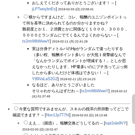
おしえてくださってありがとうございます！ -- [
jLPTwoybnEs
]
2019-02-03 (日) 23:08:41
横からですまんけど、コレ、報酬のユニゾンポイントっ
て何を基準に決められてるのか分かりますかね？
難易度とか１、２消費とかに関係なく１０００、３０００，
５０００とランダムにでてくるんでよくわからない -- [
ts2rmWbWwwY
]
2019-02-11 (月) 22:41:28
実は分身ディトルパのHpがランダムで違ったりする
（多い程、報酬ポイント多い）が大抵１発撃破なんで
「なんかランダムでポイントが増減する！」としか思
えなかったりします、HP量多いのにブチ当ってぶっ倒
したから多いんだけど体感はできない！ -- [
Y99VaLaS2G2
]
2019-02-11 (月) 23:14:23
なるほど、ありがとうございました
そりゃわからんはずだわ -- [
ts2rmWbWwwY
]
2019-02-12
(火) 01:37:46
今更な質問ですみませんが、スキルの残滓の所持数ってどこで
確認できます？ -- [
Nov1Jp7T7hI
]
2019-02-03 (日) 18:13:48
ええ…（困惑）。報酬交換どうしてるの -- [
lopt2ule9VY
]
2019-02-03 (日) 19:02:47