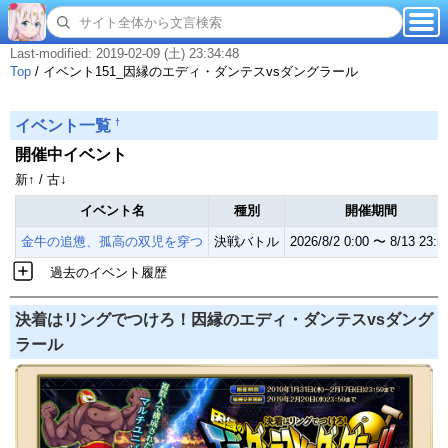
Last-modified: 2019-02-09 (土) 23:34:48
Top
/
イベント151_因縁のエディ・ダンテスvsダングラール
†
イベント一覧
開催中イベント
新↑ / 古↓
イベント名
種別
開催期間
金牛の追憊、孤高の双児を穿つ
決戦バトル
2026/8/2 0:00 〜 8/13 23:5
過去のイベント履歴
決着はリングでつけろ！因縁のエディ・ダンテスvsダング
ラール