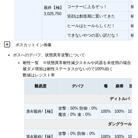
コーナーに上るぞっ！
補
最終【極】
3,025,750
笑顔は創造期に置いてきた
補
ヒールはヒールらしくだ！
補
できないやつの言い訳だな！
補
ボスカットイン画像
ボスへのデバフ、状態異常攻撃について
耐性一覧 ※状態異常耐性減少スキルや武器を未使用の場合
被ダメ増加は耐性ステータスがないので100%効く
数値はレジスト率
難易度
デバフ
毒
麻痺
混乱
ディトルパ
攻撃：50% 防御：0%
第4/最終/【極】
100%
100%
100%
魔攻：0% 速：0%
ダングラール
攻撃：0% 防御：0%
第4/最終/【極】
100%
100%
100%