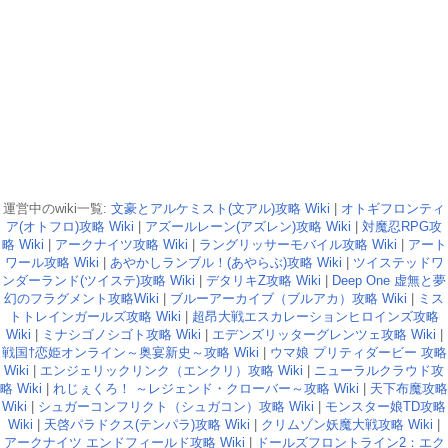
運営中のwiki一覧:
文豪とアルケミスト(文アル)攻略 Wiki
|
オトギフロンティ
ア(オトフロ)攻略 Wiki
|
アズールレーン(アズレン)攻略 Wiki
|
対魔忍RPG攻
略 Wiki
|
アークナイツ攻略 Wiki
|
ラングリッサーモバイル攻略 Wiki
|
アート
ワール攻略 Wiki
|
あやかしランブル！(あやらぶ)攻略 Wiki
|
ツイステッドワ
ンダーランド(ツイステ)攻略 Wiki
|
デタリキZ攻略 Wiki
|
Deep One 虚無と夢
幻のフラグメント攻略Wiki
|
ブルーアーカイブ（ブルアカ）攻略 Wiki
|
ミス
トトレインガールズ攻略 Wiki
|
超昂大戦エスカレーションヒロインズ攻略
Wiki
|
ミナシゴノシゴト攻略 Wiki
|
エデンズリッターグレンツェ攻略 Wiki
|
戦国†恋姫オンライン～奥宴新史～攻略 Wiki
|
ウマ娘 プリティダービー 攻略
Wiki
|
エンジェリックリンク（エンクリ）攻略 Wiki
|
ニューラルクラウド攻
略 Wiki
|
れじぇくろ！ ～レジェンド・クローバー～攻略 Wiki
|
天下布魔攻略
Wiki
|
シュガーコンフリクト（シュガコン）攻略 Wiki
|
モンスター娘TD攻略
Wiki
|
天啓パラドクス(テンパラ)攻略 Wiki
|
クリムゾン妖魔大戦攻略 Wiki
|
アークナイツ エンドフィールド攻略 Wiki
|
ドールズフロントライン2：エク