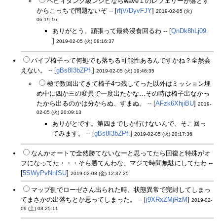
ヘビィタンク級レシピならwave１のレフェリーが落とす
からこっちで問題ないぞ -- [
rfjV/DyvFJY
]
2019-02-05 (火)
06:19:16
ありがとう。頑張って最終浸食回るわ -- [
QnDk8hLj09.
]
2019-02-05 (火) 08:16:37
パイプ椅子って何処でも落ちる可能性あるんですかね？全然会
えない。 -- [
gBs8I3bZPf.
]
2019-02-05 (火) 19:46:35
極で数回出てきて椅子4つ残してった以外はミッション埋
め中に四か三の変異で一度出たかな…その時は椅子出なかっ
たから出るのかは分からぬ、すまぬ。 -- [
AFzk6XhjiBU
]
2019-
02-05 (火) 20:09:13
ありがとです。第四までしか行けないんで、そこ回っ
てみます。 -- [
gBs8I3bZPf.
]
2019-02-05 (火) 20:17:36
なんかオートで全然勝てないなーと思ってたら回復と特殊がオ
フになってた・・・そら勝てんわな、マジで時間無駄にしてたわ --
[
5SWyPvNnfSU
]
2019-02-08 (金) 12:37:25
マップ側でローゼさん出られた時、状態異常で完封してしまっ
てまさかの出落ちとか思ってしまった。 -- [
j9XRxZMjRzM
]
2019-02-
09 (土) 03:25:11