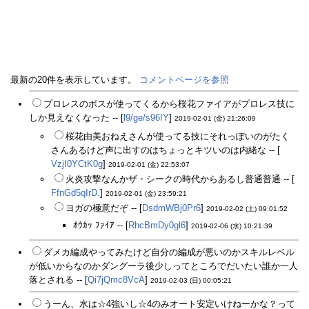
最新の20件を表示しています。
コメントページを参照
プロレスのボスが使ってくるから桜花ファイアがプロレス技に
しか見えなくなった -- [
l9/ge/s96IY
]
2019-02-01 (金) 21:26:09
桜花由美おねえさんが使ってる技にそれっぽいのがたく
さんあるけど声に出すのはちょっとキツいのは内緒な -- [
VzjI0YCtK0g
]
2019-02-01 (金) 22:53:07
火炎攻撃なんかザ・シークの時代からあるし普通普通 -- [
FfnGd5qIrD.
]
2019-02-01 (金) 23:59:21
ヨガの極意だぞ -- [
DsdmWBj0Pr6
]
2019-02-02 (土) 09:01:52
ｵｳｶｯ ﾌｧｲｱ -- [
RhcBmDy0gl6
]
2019-02-06 (水) 10:21:39
ダメカ編成やってみたけど自分の編成が悪いのかスキルレベル
が低いからなのかダングーラ後少しってところでだいたい誰か一人
落とされる -- [
Qi7jQmc8VcA
]
2019-02-03 (日) 00:05:21
うーん、水は☆4強いし☆4のみオート安定いけねーかな？って