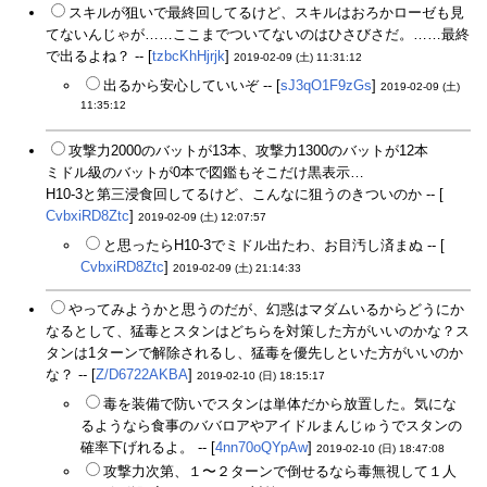
スキルが狙いで最終回してるけど、スキルはおろかローゼも見
てないんじゃが……ここまでついてないのはひさびさだ。……最終
で出るよね？ -- [
tzbcKhHjrjk
]
2019-02-09 (土) 11:31:12
出るから安心していいぞ -- [
sJ3qO1F9zGs
]
2019-02-09 (土)
11:35:12
攻撃力2000のバットが13本、攻撃力1300のバットが12本
ミドル級のバットが0本で図鑑もそこだけ黒表示…
H10-3と第三浸食回してるけど、こんなに狙うのきついのか -- [
CvbxiRD8Ztc
]
2019-02-09 (土) 12:07:57
と思ったらH10-3でミドル出たわ、お目汚し済まぬ -- [
CvbxiRD8Ztc
]
2019-02-09 (土) 21:14:33
やってみようかと思うのだが、幻惑はマダムいるからどうにか
なるとして、猛毒とスタンはどちらを対策した方がいいのかな？ス
タンは1ターンで解除されるし、猛毒を優先しといた方がいいのか
な？ -- [
Z/D6722AKBA
]
2019-02-10 (日) 18:15:17
毒を装備で防いでスタンは単体だから放置した。気にな
るようなら食事のババロアやアイドルまんじゅうでスタンの
確率下げれるよ。 -- [
4nn70oQYpAw
]
2019-02-10 (日) 18:47:08
攻撃力次第、１〜２ターンで倒せるなら毒無視して１人