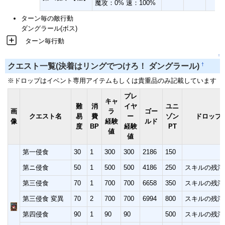
魔攻：0% 速：100%
ターン毎の敵行動
ダングラール(ボス)
ターン毎行動
↑
†
クエスト一覧(決着はリングでつけろ！ ダングラール)
※ドロップはイベント専用アイテムもしくは貴重品のみ記載しています
プレ
キャ
難
消
イヤ
ユニ
画
ラ
ゴー
クエスト名
易
費
ー
ゾン
ドロップ
像
経験
ルド
度
BP
経験
PT
値
値
第一侵食
30
1
300
300
2186
150
第ニ侵食
50
1
500
500
4186
250
スキルの残滓
第三侵食
70
1
700
700
6658
350
スキルの残滓
第三侵食 変異
70
2
700
700
6994
800
スキルの残滓
第四侵食
90
1
90
90
500
スキルの残滓