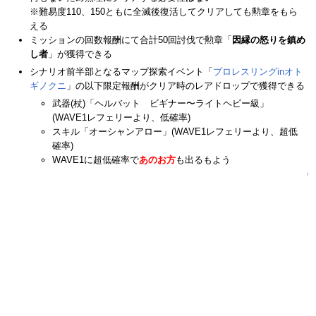
※難易度110、150ともに全滅後復活してクリアしても勲章をもら
える
ミッションの回数報酬にて合計50回討伐で勲章「
因縁の怒りを鎮め
し者
」が獲得できる
シナリオ前半部となるマップ探索イベント「
プロレスリングinオト
ギノクニ
」の以下限定報酬がクリア時のレアドロップで獲得できる
武器(杖)「ヘルバット ビギナー〜ライトヘビー級」
(WAVE1レフェリーより、低確率)
スキル「オーシャンアロー」(WAVE1レフェリーより、超低
確率)
WAVE1に超低確率で
あのお方
も出るもよう
↑