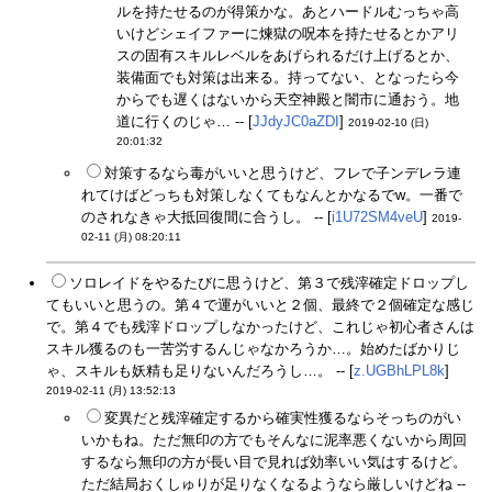
ルを持たせるのが得策かな。あとハードルむっちゃ高
いけどシェイファーに煉獄の呪本を持たせるとかアリ
スの固有スキルレベルをあげられるだけ上げるとか、
装備面でも対策は出来る。持ってない、となったら今
からでも遅くはないから天空神殿と闇市に通おう。地
道に行くのじゃ… -- [
JJdyJC0aZDI
]
2019-02-10 (日)
20:01:32
対策するなら毒がいいと思うけど、フレで子ンデレラ連
れてけばどっちも対策しなくてもなんとかなるでw。一番で
のされなきゃ大抵回復間に合うし。 -- [
i1U72SM4veU
]
2019-
02-11 (月) 08:20:11
ソロレイドをやるたびに思うけど、第３で残滓確定ドロップし
てもいいと思うの。第４で運がいいと２個、最終で２個確定な感じ
で。第４でも残滓ドロップしなかったけど、これじゃ初心者さんは
スキル獲るのも一苦労するんじゃなかろうか…。始めたばかりじ
ゃ、スキルも妖精も足りないんだろうし…。 -- [
z.UGBhLPL8k
]
2019-02-11 (月) 13:52:13
変異だと残滓確定するから確実性獲るならそっちのがい
いかもね。ただ無印の方でもそんなに泥率悪くないから周回
するなら無印の方が長い目で見れば効率いい気はするけど。
ただ結局おくしゅりが足りなくなるようなら厳しいけどね --