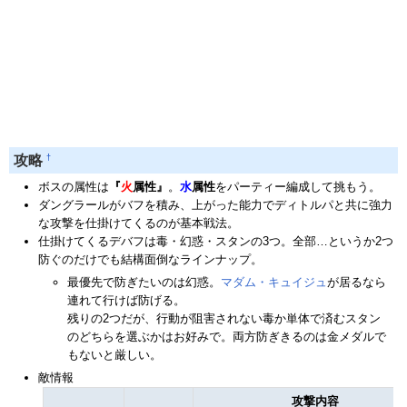
†
攻略
ボスの属性は
『
火
属性』
。
水
属性
をパーティー編成して挑もう。
ダングラールがバフを積み、上がった能力でディトルパと共に強力
な攻撃を仕掛けてくるのが基本戦法。
仕掛けてくるデバフは毒・幻惑・スタンの3つ。全部…というか2つ
防ぐのだけでも結構面倒なラインナップ。
最優先で防ぎたいのは幻惑。
マダム・キュイジュ
が居るなら
連れて行けば防げる。
残りの2つだが、行動が阻害されない毒か単体で済むスタン
のどちらを選ぶかはお好みで。両方防ぎきるのは金メダルで
もないと厳しい。
敵情報
攻撃内容