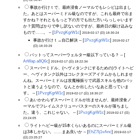
(日) 12:50:47
事故か行けｔで、最終浸食ノーマルでもレシピは出まし
た。あとはスーパーミドル級なのですが、これも最終で出ま
すかね？それとももっと下の方でも出た方いらっしゃいます
か？質問ばかりで申し訳ないのですが、最終日の駆け込みな
もので……。 -- [
1PvzgKgrW1c
]
2019-02-17 (日) 16:30:24
事故か行けｔ→自己解決 -- [
1PvzgKgrW1c
]
2019-02-17
(日) 16:33:29
バットってスーパーウェルター級以下っている？ -- [
ArWap.a8Q6c
]
2019-02-17 (日) 18:22:34
スーパーミドル、(ヘヴィタンクにするための)ライトヘビ
ー、ヘヴィタンク以外はコレクターズアイテムかもしれませ
んね。スーパーミドルは攻魔極振りで武器スキルも他のバッ
トと違うようなので、なんとか出したいなあと思っていま
す。 -- [
1PvzgKgrW1c
]
2019-02-17 (日) 18:30:27
あいかわらずスーパーミドルが出ませんが、最終浸食ノ
ーマルでフレイムスクリューバスターのスキルが落ちまし
た。違う、これじゃない。 -- [
1PvzgKgrW1c
]
2019-02-17 (日)
23:24:05
ライトヘビー級が15本くらいあるのにスーパーミドル級
は3本しかない。……まあ良いか -- [
EhZ7lj1vAnc
]
2019-02-17
(日) 23:35:27