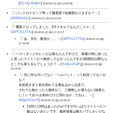
[
ED.UQ.Bh6kY
]
2019-02-13 (水) 12:03:58
バッドのドロップ率って難易度で結構変わりますか？ -- [
j404RhX4Jts
]
2019-02-12 (火) 01:01:42
覆面ドロップしました EXスキル？なんだこりゃ -- [
GBP57LLYT5o
]
2019-02-15 (金) 17:21:17
あ、失礼 配布か。。 -- [
GBP57LLYT5o
]
2019-02-15 (金)
17:24:58
ヘヴィタンクのレシピは落ちたんですけど、探索の時に拾った
と思ったライトヘビー級持ってなかったんですが3段階目以降なら
どこでも落ちるんでしょうか？ -- [
HvqfyxoSdPg
]
2019-02-15 (金)
18:19:20
先に何も付いてない「ヘルバット」って奴持ってないか
な？
名前長すぎて表示切れてる事あるから注意で。
それでも無かったら最終が二、三種類しか落ちない(他落ち
にくい？)からお勧めだけど回れるか、だねぇ。 -- [
0Mglz5J3coY
]
2019-02-15 (金) 18:28:20
1100と1300はあったのがですがやっぱりライトヘビー
級はないみたいです、最終侵食は耐久パでしかいけな