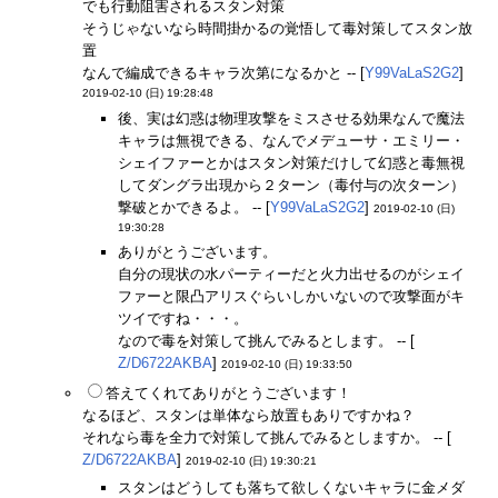
でも行動阻害されるスタン対策
そうじゃないなら時間掛かるの覚悟して毒対策してスタン放
置
なんで編成できるキャラ次第になるかと -- [
Y99VaLaS2G2
]
2019-02-10 (日) 19:28:48
後、実は幻惑は物理攻撃をミスさせる効果なんで魔法
キャラは無視できる、なんでメデューサ・エミリー・
シェイファーとかはスタン対策だけして幻惑と毒無視
してダングラ出現から２ターン（毒付与の次ターン）
撃破とかできるよ。 -- [
Y99VaLaS2G2
]
2019-02-10 (日)
19:30:28
ありがとうございます。
自分の現状の水パーティーだと火力出せるのがシェイ
ファーと限凸アリスぐらいしかいないので攻撃面がキ
ツイですね・・・。
なので毒を対策して挑んでみるとします。 -- [
Z/D6722AKBA
]
2019-02-10 (日) 19:33:50
答えてくれてありがとうございます！
なるほど、スタンは単体なら放置もありですかね？
それなら毒を全力で対策して挑んでみるとしますか。 -- [
Z/D6722AKBA
]
2019-02-10 (日) 19:30:21
スタンはどうしても落ちて欲しくないキャラに金メダ