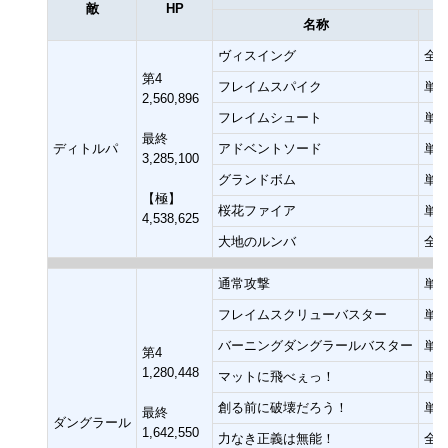
敵
HP
名称
ヴィスイング
全
第4
フレイムスパイク
単
2,560,896
フレイムシュート
単
最終
ディトルパ
アドベントソード
単
3,285,100
グランドボム
単
【極】
桜花ファイア
単
4,538,625
大地のルンバ
全
通常攻撃
単
フレイムスクリューバスター
単
バーニングダングラールバスター
単
第4
1,280,448
マットに飛べぇっ！
単
創る前に破壊だろう！
単
最終
ダングラール
1,642,550
力なき正義は無能！
全