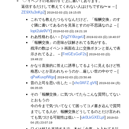
イベントの名前のすぐ上に書いてあります。
返信するだけして教えてくれない人はけちですね〜ｗ -- [
ZE9Xfu3nKp2
]
2019-02-03 (日) 19:15:05
これでも教えたつもりなんだけど。「報酬交換」のす
ぐ隣に書いてあるのを見落とすのが不思議なのよ -- [
lopt2ule9VY
]
2019-02-03 (日) 19:21:16
わあ性格わるい -- [
Vg2Yi9izgeU
]
2019-02-03 (日) 19:40:07
「報酬交換」の意味が誤解されてる気がする。
残滓の数はイベント画面右上に交換ボタンと並んで表
示されてるよ。 -- [
FntGEsGoF2s
]
2019-02-03 (日)
19:48:22
かなり直接的に答えに誘導してるように見えるけど性
格悪いとか言われちゃうのか…厳しい世の中やで -- [
qPwKuvpfWgo
]
2019-02-03 (日) 23:50:46
昔の上司を思い出した -- [
xhc0AFZ.gV6
]
2019-02-04 (月)
06:35:05
その「報酬交換」に気づいてたらこんな質問してない
とおもうの
今の今まで気づいてなくて困ってコメ書き込んで質問
までしてる人が、報酬交換どうしてるのとだけ言われ
ても気づける可能性は低い -- [
uk0LkGXELpI
]
2019-02-
04 (月) 23:07:19
ワイは枝1を支持するで。木が「今更」と入れてる以