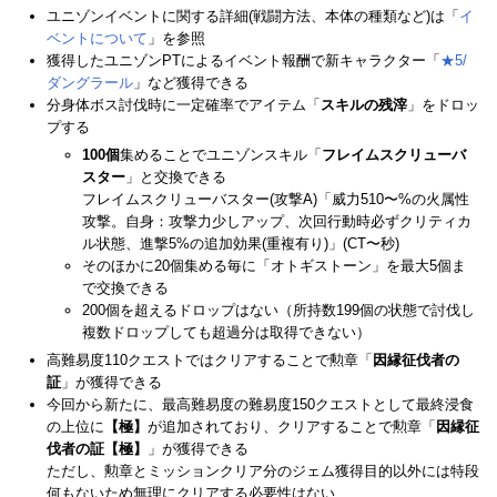
ユニゾンイベントに関する詳細(戦闘方法、本体の種類など)は「
イ
ベントについて
」を参照
獲得したユニゾンPTによるイベント報酬で新キャラクター「
★5/
ダングラール
」など獲得できる
分身体ボス討伐時に一定確率でアイテム「
スキルの残滓
」をドロッ
プする
100個
集めることでユニゾンスキル「
フレイムスクリューバ
スター
」と交換できる
フレイムスクリューバスター(攻撃A)「威力510〜%の火属性
攻撃。自身：攻撃力少しアップ、次回行動時必ずクリティカ
ル状態、進撃5%の追加効果(重複有り)」(CT〜秒)
そのほかに20個集める毎に「オトギストーン」を最大5個ま
で交換できる
200個を超えるドロップはない（所持数199個の状態で討伐し
複数ドロップしても超過分は取得できない）
高難易度110クエストではクリアすることで勲章「
因縁征伐者の
証
」が獲得できる
今回から新たに、最高難易度の難易度150クエストとして最終浸食
の上位に
【極】
が追加されており、クリアすることで勲章「
因縁征
伐者の証【極】
」が獲得できる
ただし、勲章とミッションクリア分のジェム獲得目的以外には特段
何もないため無理にクリアする必要性はない