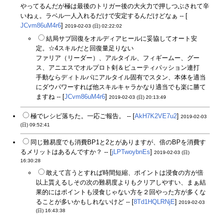
やってるんだが極は最後のトリガー後の大火力で押しつぶされて辛
いねぇ。ラベル一人入れるだけで安定するんだけどなぁ -- [
JCvm86uM4r6
]
2019-02-03 (日) 02:22:02
結局サブ回復をオルディアヒールに妥協してオート安
定。☆4スキルだと回復量足りない
ファリア（リーダー）、アルタイル、フィギームー、グー
ス、アニエスでオルプロト剣＆ビューティパッション連打
手動ならディトルパにアルタイル固有でスタン、本体を適当
にダウパワーすれば他スキルキャラかなり適当でも楽に勝て
ますね -- [
JCvm86uM4r6
]
2019-02-03 (日) 20:13:49
極でレシピ落ちた。一応ご報告。 -- [
AkH7K2VE7u2
]
2019-02-03
(日) 09:52:41
同じ難易度でも消費BP1と2とがありますが、倍のBPを消費す
るメリットはあるんですか？ -- [
jLPTwoybnEs
]
2019-02-03 (日)
16:30:28
敢えて言うとすれば時間短縮、ポイントは浸食の方が倍
以上貰えるしその次の難易度よりもクリアしやすい、まぁ結
果的にはポイントも浸食じゃない方を２回やった方が多くな
ることが多いかもしれないけど -- [
8Td1HQLRNjE
]
2019-02-03
(日) 16:43:38