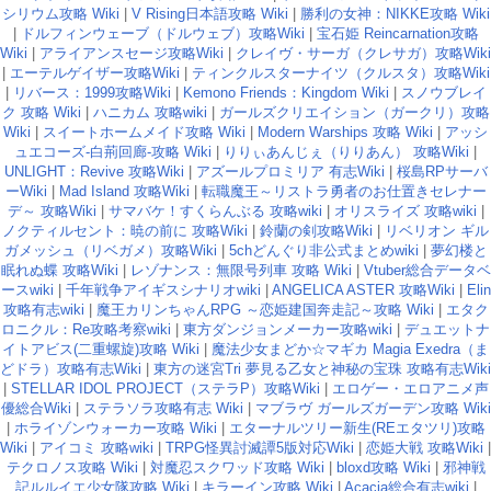
シリウム攻略 Wiki
|
V Rising日本語攻略 Wiki
|
勝利の女神：NIKKE攻略 Wiki
|
ドルフィンウェーブ（ドルウェブ）攻略Wiki
|
宝石姫 Reincarnation攻略
Wiki
|
アライアンスセージ攻略Wiki
|
クレイヴ・サーガ（クレサガ）攻略Wiki
|
エーテルゲイザー攻略Wiki
|
ティンクルスターナイツ（クルスタ）攻略Wiki
|
リバース：1999攻略Wiki
|
Kemono Friends：Kingdom Wiki
|
スノウブレイ
ク 攻略 Wiki
|
ハニカム 攻略wiki
|
ガールズクリエイション（ガークリ）攻略
Wiki
|
スイートホームメイド攻略 Wiki
|
Modern Warships 攻略 Wiki
|
アッシ
ュエコーズ-白荊回廊-攻略 Wiki
|
りりぃあんじぇ（りりあん） 攻略Wiki
|
UNLIGHT：Revive 攻略Wiki
|
アズールプロミリア 有志Wiki
|
桜島RPサーバ
ーWiki
|
Mad Island 攻略Wiki
|
転職魔王～リストラ勇者のお仕置きセレナー
デ～ 攻略Wiki
|
サマバケ！すくらんぶる 攻略wiki
|
オリスライズ 攻略wiki
|
ノクティルセント：暁の前に 攻略Wiki
|
鈴蘭の剣攻略Wiki
|
リベリオン ギル
ガメッシュ（リベガメ）攻略Wiki
|
5chどんぐり非公式まとめwiki
|
夢幻楼と
眠れぬ蝶 攻略Wiki
|
レゾナンス：無限号列車 攻略 Wiki
|
Vtuber総合データベ
ースwiki
|
千年戦争アイギスシナリオwiki
|
ANGELICA ASTER 攻略Wiki
|
Elin
攻略有志wiki
|
魔王カリンちゃんRPG ～恋姫建国奔走記～攻略 Wiki
|
エタク
ロニクル：Re攻略考察wiki
|
東方ダンジョンメーカー攻略wiki
|
デュエットナ
イトアビス(二重螺旋)攻略 Wiki
|
魔法少女まどか☆マギカ Magia Exedra（ま
どドラ）攻略有志Wiki
|
東方の迷宮Tri 夢見る乙女と神秘の宝珠 攻略有志Wiki
|
STELLAR IDOL PROJECT（ステラP）攻略Wiki
|
エロゲー・エロアニメ声
優総合Wiki
|
ステラソラ攻略有志 Wiki
|
マブラヴ ガールズガーデン攻略 Wiki
|
ホライゾンウォーカー攻略 Wiki
|
エターナルツリー新生(REエタツリ)攻略
Wiki
|
アイコミ 攻略wiki
|
TRPG怪異討滅譚5版対応Wiki
|
恋姫大戦 攻略Wiki
|
テクロノス攻略 Wiki
|
対魔忍スクワッド攻略 Wiki
|
bloxd攻略 Wiki
|
邪神戦
記ルルイエ少女隊攻略 Wiki
|
キラーイン攻略 Wiki
|
Acacia総合有志wiki
|