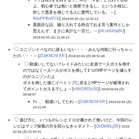
上、初心者では無いと推察できるし。というか枝1に
対して悪意を感じてる人に驚愕している。 -- [
R6oPPBn/FCk
]
2019-02-05 (火) 12:32:13
真面目な話、煽り入れてる時点でおま言う案件としか
思えんぞ、まさに余計な一言だ。 -- [
AFzk6XhjiBU
]
2019-02-05 (火) 12:46:13
ユニゾンイベなのに誰もいない・・・みんな何処に行っちゃっ
たの・・・ -- [
ZUtKNChFXR.
]
2019-02-04 (月) 08:51:46
勘違いしてない？レイドみたいに全員で一人ボスを倒す
のではなく一人一人がボスを倒して1つのHPゲージを減らす
のがユニゾンだよ
ボスを倒した後にイベトップに戻るとHPゲージが破壊され
てポイントが入るでしょ -- [
vNXD953vl3Q
]
2019-02-04 (月)
09:09:57
ｱｯ… 勘違いしてたわ -- [
ZUtKNChFXR.
]
2019-02-04 (月)
10:21:40
遊び方に、いつものレシピドロが書かれて無いけど。今回のレ
シピはマップ探索の方を回らなきゃダメ？ -- [
QnDk8hLj09.
]
2019-
02-04 (月) 22:50:31