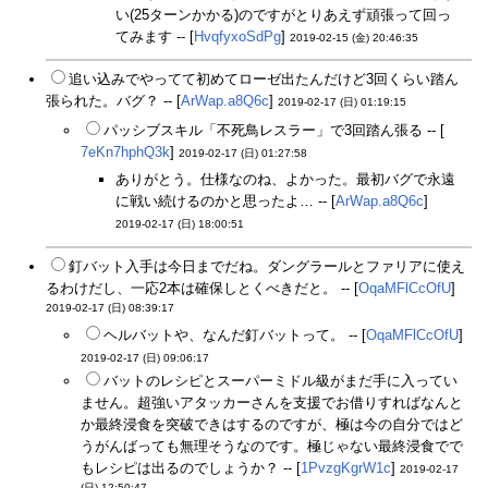
い(25ターンかかる)のですがとりあえず頑張って回っ
てみます -- [
HvqfyxoSdPg
]
2019-02-15 (金) 20:46:35
追い込みでやってて初めてローゼ出たんだけど3回くらい踏ん
張られた。バグ？ -- [
ArWap.a8Q6c
]
2019-02-17 (日) 01:19:15
パッシブスキル「不死鳥レスラー」で3回踏ん張る -- [
7eKn7hphQ3k
]
2019-02-17 (日) 01:27:58
ありがとう。仕様なのね、よかった。最初バグで永遠
に戦い続けるのかと思ったよ… -- [
ArWap.a8Q6c
]
2019-02-17 (日) 18:00:51
釘バット入手は今日までだね。ダングラールとファリアに使え
るわけだし、一応2本は確保しとくべきだと。 -- [
OqaMFlCcOfU
]
2019-02-17 (日) 08:39:17
ヘルバットや、なんだ釘バットって。 -- [
OqaMFlCcOfU
]
2019-02-17 (日) 09:06:17
バットのレシピとスーパーミドル級がまだ手に入ってい
ません。超強いアタッカーさんを支援でお借りすればなんと
か最終浸食を突破できはするのですが、極は今の自分ではど
うがんばっても無理そうなのです。極じゃない最終浸食でで
もレシピは出るのでしょうか？ -- [
1PvzgKgrW1c
]
2019-02-17