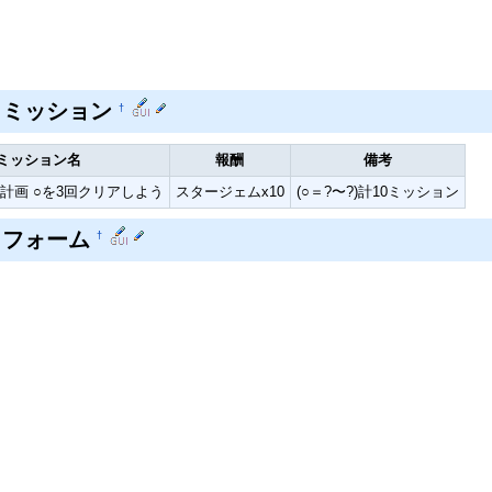
トミッション
†
ミッション名
報酬
備考
計画 ○を3回クリアしよう
スタージェムx10
(○＝?〜?)計10ミッション
トフォーム
†