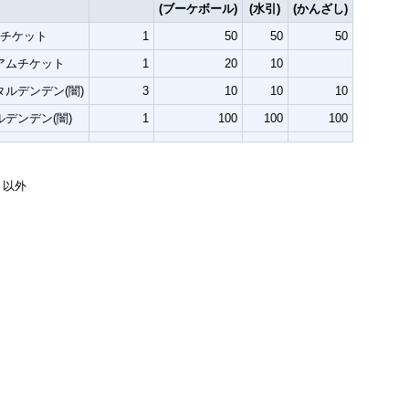
(ブーケボール)
(水引)
(かんざし)
定チケット
1
50
50
50
アムチケット
1
20
10
ルデンデン(闇)
3
10
10
10
デンデン(闇)
1
100
100
100
り以外