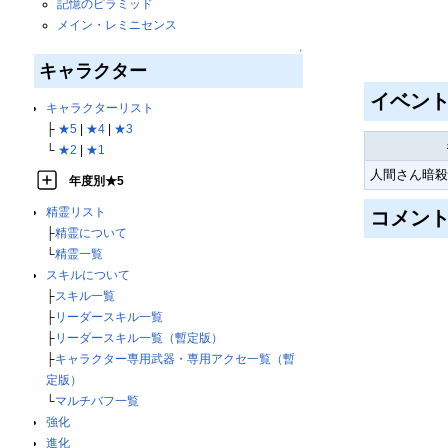
記憶のピラミッド
メイン・レミニセンス
↑
キャラクター
イベン
キャラクターリスト
├
★5
|
★4
|
★3
└
★2
|
★1
人間さん暗殺
年度別★5
精霊リスト
コメン
├
精霊について
└
精霊一覧
スキルについて
├
スキル一覧
├
リーダースキル一覧
├
リーダースキル一覧（暫定版）
├
キャラクター専用武器・専用アクセ一覧（暫
定版）
└
マルチバフ一覧
強化
進化