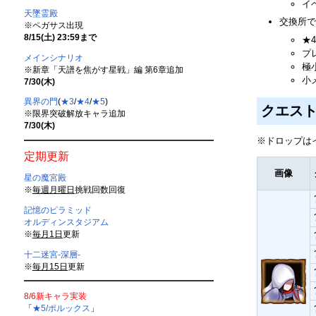
イ
天墜霊殿
交換所で
※ペガサス出現
8/15(土) 23:59まで
★
プ
メインシナリオ
極
※新章「天譜を焦がす星戦」編 第6章追加
小
7/30(木)
異界の門
(
★3
/
★4
/
★5
)
クエス
※限界突破解放キャラ追加
7/30(木)
※ドロップは
定期更新
画像
星の魔宮殿
※
毎週月曜日
挑戦回数回復
記憶のピラミッド
オルディンスタジアム
※
毎月1日
更新
十二迷宮-深層-
※
毎月15日
更新
8/6新キャラ実装
「
★5/ポルックス
」