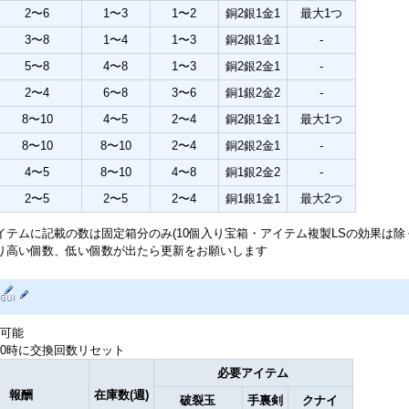
2〜6
1〜3
1〜2
銅2銀1金1
最大1つ
3〜8
1〜4
1〜3
銅2銀1金1
-
5〜8
4〜8
1〜3
銅2銀2金1
-
2〜4
6〜8
3〜6
銅1銀2金2
-
8〜10
4〜5
2〜4
銅2銀1金1
最大1つ
8〜10
8〜10
2〜4
銅2銀2金1
-
4〜5
8〜10
4〜8
銅1銀2金2
-
2〜5
2〜5
2〜4
銅1銀1金1
最大2つ
イテムに記載の数は固定箱分のみ(10個入り宝箱・アイテム複製LSの効果は除
り高い個数、低い個数が出たら更新をお願いします
可能
0時に交換回数リセット
必要アイテム
報酬
在庫数(週)
破裂玉
手裏剣
クナイ