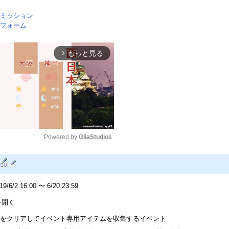
ミッション
フォーム
もっと見る
arrow_forward_ios
Powered by 
GliaStudios
Mute
6/2 16:00 〜 6/20 23:59
を開く
をクリアしてイベント専用アイテムを収集するイベント