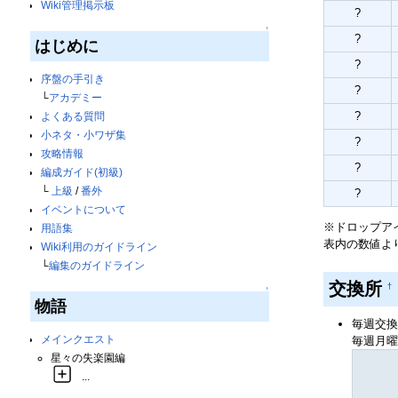
Wiki管理掲示板
?
↑
?
はじめに
?
序盤の手引き
?
└
アカデミー
?
よくある質問
小ネタ・小ワザ集
?
攻略情報
?
編成ガイド(初級)
└
上級
/
番外
?
イベントについて
※ドロップア
用語集
表内の数値よ
Wiki利用のガイドライン
└
編集のガイドライン
交換所
†
↑
物語
毎週交換
メインクエスト
毎週月曜
星々の失楽園編
...