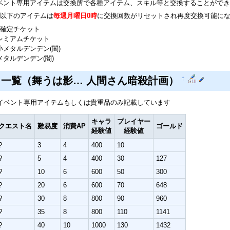
ベント専用アイテムは交換所で各種アイテム、スキル等と交換することができ
以下のアイテムは
毎週月曜日0時
に交換回数がリセットされ再度交換可能に
4確定チケット
レミアムチケット
小メタルデンデン(闇)
メタルデンデン(闇)
ト一覧（舞うは影… 人間さん暗殺計画）
†
イベント専用アイテムもしくは貴重品のみ記載しています
キャラ
プレイヤー
クエスト名
難易度
消費AP
ゴールド
経験値
経験値
?
3
4
400
10
?
5
4
400
30
127
?
10
6
600
50
300
?
20
6
600
70
648
?
30
8
800
90
960
?
35
8
800
110
1141
?
40
10
1000
130
1432