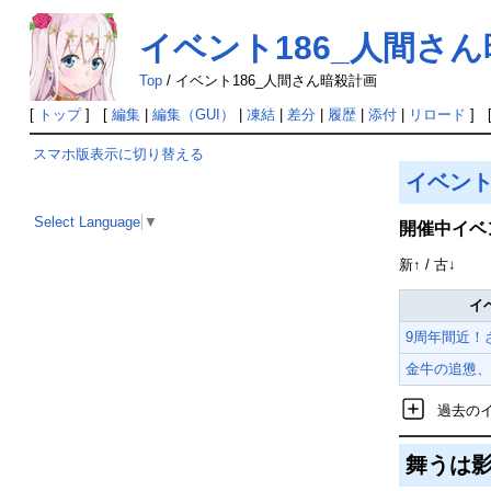
イベント186_人間さ
Top
/
イベント186_人間さん暗殺計画
[
トップ
] [
編集
|
編集（GUI）
|
凍結
|
差分
|
履歴
|
添付
|
リロード
] 
スマホ版表示に切り替える
イベン
Select Language
▼
開催中イベ
新↑ / 古↓
イ
9周年間近！
金牛の追憊、
過去の
舞うは影