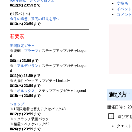
9周年間近！ざくざく鍵クエ
交換所
8/12(水) 23:59まで
イベント
(決戦バトル)
コメント
金牛の追憊、孤高の双児を穿つ
8/13(木) 23:59まで
新要素
期間限定ガチャ
※復刻「
ブラーマ
」ステップアップガチャLegen
d
8/8(土) 23:59まで
※「
アルデバラン
」ステップアップガチャLegen
d
8/11(火) 23:59まで
※火属性ピックアップガチャLimited+
8/13(木) 23:59まで
※「
ポルックス
」ステップアップガチャLegend
遊び方
†
8/15(土) 23:59まで
ショップ
開催日時： 2019/
※1回限定着せ替えアクセパック48
8/12(水) 23:59まで
遊び方
※スクラッチ装備パック
※精霊スペチケパック62
クエスト
8/26(水) 23:59まで