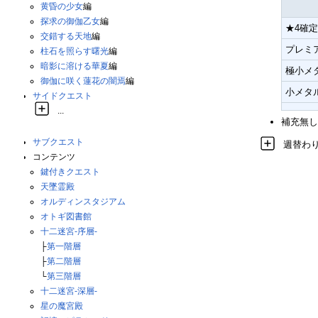
黄昏の少女
編
探求の御伽乙女
編
★4確
交錯する天地
編
プレミ
柱石を照らす曙光
編
暗影に溶ける華夏
編
極小メタ
御伽に咲く蓮花の闇焉
編
小メタル
サイドクエスト
...
補充無し
サブクエスト
週替わ
コンテンツ
鍵付きクエスト
天墜霊殿
オルディンスタジアム
オトギ図書館
十二迷宮-序層-
├
第一階層
├
第二階層
└
第三階層
十二迷宮-深層-
星の魔宮殿