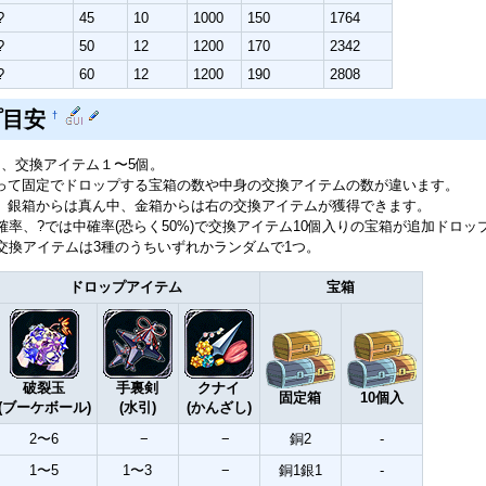
?
45
10
1000
150
1764
?
50
12
1200
170
2342
?
60
12
1200
190
2808
プ目安
†
き、交換アイテム１〜5個。
って固定でドロップする宝箱の数や中身の交換アイテムの数が違います。
、銀箱からは真ん中、金箱からは右の交換アイテムが獲得できます。
確率、?では中確率(恐らく50%)で交換アイテム10個入りの宝箱が追加ドロッ
の交換アイテムは3種のうちいずれかランダムで1つ。
ドロップアイテム
宝箱
破裂玉
手裏剣
クナイ
固定箱
10個入
(ブーケボール)
(水引)
(かんざし)
2〜6
−
−
銅2
-
1〜5
1〜3
−
銅1銀1
-