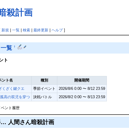
ん暗殺計画
[
新規
|
一覧
|
検索
|
最終更新
|
ヘルプ
]
ト一覧
†
ント
ベント名
種別
開催期間
ざくざく鍵クエ
季節イベント
2026/8/6 0:00 〜 8/12 23:59
孤高の双児を穿つ
決戦バトル
2026/8/2 0:00 〜 8/13 23:59
イベント履歴
… 人間さん暗殺計画