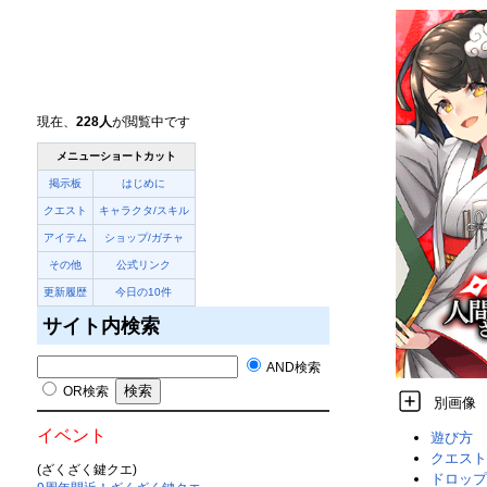
現在、
228人
が閲覧中です
メニューショートカット
掲示板
はじめに
クエスト
キャラクタ/スキル
アイテム
ショップ/ガチャ
その他
公式リンク
更新履歴
今日の10件
サイト内検索
AND検索
OR検索
別画像
イベント
遊び方
クエスト
(ざくざく鍵クエ)
ドロップ