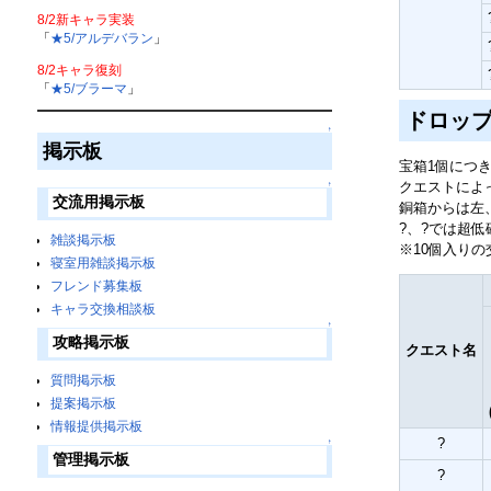
8/2新キャラ実装
「
★5/アルデバラン
」
8/2キャラ復刻
「
★5/ブラーマ
」
ドロッ
↑
掲示板
宝箱1個につ
クエストによ
↑
交流用掲示板
銅箱からは左
?、?では超低
雑談掲示板
※10個入り
寝室用雑談掲示板
フレンド募集板
キャラ交換相談板
↑
攻略掲示板
クエスト名
質問掲示板
提案掲示板
情報提供掲示板
?
↑
管理掲示板
?