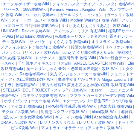
|
エーテルゲイザー攻略Wiki
|
ティンクルスターナイツ（クルスタ）攻略Wiki
|
リバース：1999攻略Wiki
|
Kemono Friends：Kingdom Wiki
|
スノウブレイ
ク 攻略 Wiki
|
ハニカム 攻略wiki
|
ガールズクリエイション（ガークリ）攻略
Wiki
|
スイートホームメイド攻略 Wiki
|
Modern Warships 攻略 Wiki
|
アッシ
ュエコーズ-白荊回廊-攻略 Wiki
|
りりぃあんじぇ（りりあん） 攻略Wiki
|
UNLIGHT：Revive 攻略Wiki
|
アズールプロミリア 有志Wiki
|
桜島RPサーバ
ーWiki
|
Mad Island 攻略Wiki
|
転職魔王～リストラ勇者のお仕置きセレナー
デ～ 攻略Wiki
|
サマバケ！すくらんぶる 攻略wiki
|
オリスライズ 攻略wiki
|
ノクティルセント：暁の前に 攻略Wiki
|
鈴蘭の剣攻略Wiki
|
リベリオン ギル
ガメッシュ（リベガメ）攻略Wiki
|
5chどんぐり非公式まとめwiki
|
夢幻楼と
眠れぬ蝶 攻略Wiki
|
レゾナンス：無限号列車 攻略 Wiki
|
Vtuber総合データベ
ースwiki
|
千年戦争アイギスシナリオwiki
|
ANGELICA ASTER 攻略Wiki
|
Elin
攻略有志wiki
|
魔王カリンちゃんRPG ～恋姫建国奔走記～攻略 Wiki
|
エタク
ロニクル：Re攻略考察wiki
|
東方ダンジョンメーカー攻略wiki
|
デュエットナ
イトアビス(二重螺旋)攻略 Wiki
|
魔法少女まどか☆マギカ Magia Exedra（ま
どドラ）攻略有志Wiki
|
東方の迷宮Tri 夢見る乙女と神秘の宝珠 攻略有志Wiki
|
STELLAR IDOL PROJECT（ステラP）攻略Wiki
|
エロゲー・エロアニメ声
優総合Wiki
|
ステラソラ攻略有志 Wiki
|
マブラヴ ガールズガーデン攻略 Wiki
|
ホライゾンウォーカー攻略 Wiki
|
エターナルツリー新生(REエタツリ)攻略
Wiki
|
アイコミ 攻略wiki
|
TRPG怪異討滅譚5版対応Wiki
|
恋姫大戦 攻略Wiki
|
テクロノス攻略 Wiki
|
対魔忍スクワッド攻略 Wiki
|
bloxd攻略 Wiki
|
邪神戦
記ルルイエ少女隊攻略 Wiki
|
キラーイン攻略 Wiki
|
Acacia総合有志wiki
|
DRAPLINE攻略 Wiki
|
レゾナンスリリウム（レゾリリ）攻略 Wiki
|
ドットア
ビスX攻略 Wiki
|
アストラエ・オラティオ（アスオラ）攻略 Wiki