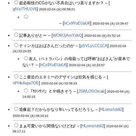
超必殺技のCGがない不具合はいつ直りますか？ -- [
glVx/THU1V6
]
2020-02-04 (火) 00:58:21
TYPE-MOON経由でSILVER LINKに製作依頼出したら総
額いくらかかるやら
-- [
hCx9YuEUaU6
]
2020-02-04 (火) 10:39:47
記事ありがとー -- [
WOMJjAmYxkQ
]
2020-02-04 (火) 01:52:10
ティンカはおばさんだったのか -- [
pSVLyLCC1CA
]
2020-02-04
(火) 03:24:35
友人（ペトラパン）の母親ってば呼称“おばさん”が基本で
ない？ -- [
hCx9YuEUaU6
]
2020-02-04 (火) 10:33:57
ここ最近のエネミーのデザインは狂気を感じる -- [
nPHk4spu7OE
]
2020-02-04 (火) 03:58:23
「ｻﾃﾝｻﾝ!」とか鳴きそう -- [
J5WLOSOrcak
]
2020-02-04 (火)
14:00:10
造像起？だからかなり年いってるだろうし -- [
HLomz/utdi2
]
2020-02-04 (火) 06:16:41
まぁ可愛いから関係ないけどね! -- [
HLomz/utdi2
]
2020-02-04 (火)
06:17:11