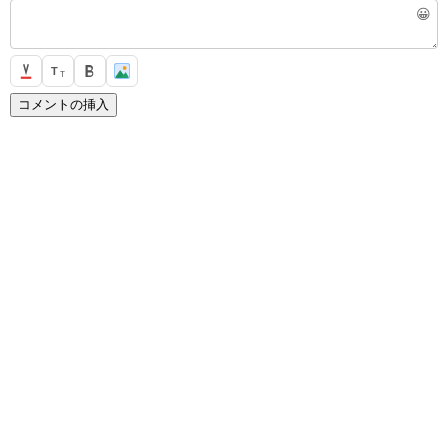
😀
T
T