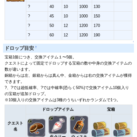
?
40
10
1000
130
?
45
10
1000
150
?
50
12
1200
170
?
60
12
1200
190
↑
†
ドロップ目安
宝箱1個につき、交換アイテム１〜5個。
クエストによって固定でドロップする宝箱の数や中身の交換アイテムの
数が違います。
銅箱からは左、銀箱からは真ん中、金箱からは右の交換アイテムが獲得
できます。
?、?では超低確率、?では中確率(恐らく50%)で交換アイテム10個入り
の宝箱が追加ドロップ。
※10個入りの交換アイテムは3種のうちいずれかランダムで1つ。
ドロップアイテム
宝箱
クエスト
名
生クリー
ウィスキ