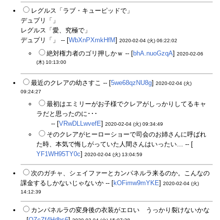
レグルス「ラブ・キューピッドで」
デュプリ「」
レグルス「愛、究極で」
デュプリ「」 -- [
WbXnPXmkHfM
]
2020-02-04 (火) 06:22:02
絶対権力者のゴリ押しかｗ -- [
bhA.nuoGzqA
]
2020-02-06
(木) 10:13:00
最近のクレアの幼さすこ -- [
5we68qzNU8g
]
2020-02-04 (火)
09:24:27
最初はエミリーがお子様でクレアがしっかりしてるキャ
ラだと思ったのに･･･
というか実際そういう設定だった気が
する
-- [
VRwDLLwvefE
]
2020-02-04 (火) 09:34:49
そのクレアがヒーローショーで司会のお姉さんに呼ばれ
た時、本気で悔しがっていた人間さんはいったい… -- [
YF1WH95TY0c
]
2020-02-04 (火) 13:04:59
次のガチャ、シェイファーとカンパネルラ来るのか。こんなの
課金するしかないじゃないか -- [
kOFimw9mYKE
]
2020-02-04 (火)
14:12:39
カンパネルラの変身後の衣装がエロい うっかり裂けないかな
-- [
OZcZf4Hdbs6
]