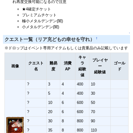
れ再度交換可能になるので注意
★4確定チケット
プレミアムチケット
極小メタルデンデン(闇)
小メタルデンデン(闇)
↑
†
クエスト一覧（リア充どもの幸せを守れ）
※ドロップはイベント専用アイテムもしくは貴重品のみ記載しています
キャ
プレイヤ
クエスト
難易
消費
ラ
ゴール
画像
ー
名
度
AP
経験
ド
経験値
値
?
3
4
400
10
?
5
4
400
30
?
10
6
600
50
?
20
6
600
70
?
30
8
800
90
?
35
8
800
110