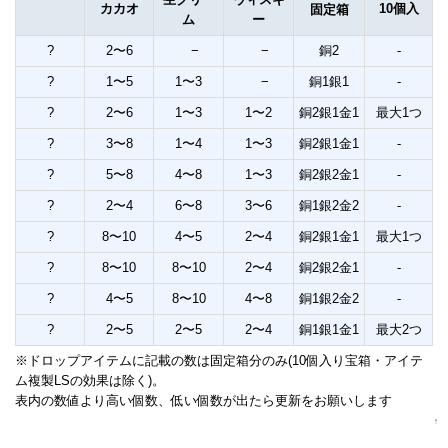
カカオ
10個入
固定箱
ム
ー
?
2〜6
−
−
銅2
-
?
1〜5
1〜3
−
銅1銀1
-
?
2〜6
1〜3
1〜2
銅2銀1金1
最大1つ
?
3〜8
1〜4
1〜3
銅2銀1金1
-
?
5〜8
4〜8
1〜3
銅2銀2金1
-
?
2〜4
6〜8
3〜6
銅1銀2金2
-
?
8〜10
4〜5
2〜4
銅2銀1金1
最大1つ
?
8〜10
8〜10
2〜4
銅2銀2金1
-
?
4〜5
8〜10
4〜8
銅1銀2金2
-
?
2〜5
2〜5
2〜4
銅1銀1金1
最大2つ
※ドロップアイテムに記載の数は固定箱分のみ(10個入り宝箱・アイテ
ム複製LSの効果は除く)。
表内の数値より高い個数、低い個数が出たら更新をお願いします
↑