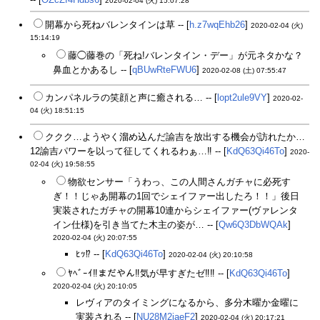
2020-02-04 (火) 15:07:28
開幕から死ねバレンタインは草 -- [
h.z7wqEhb26
]
2020-02-04 (火)
15:14:19
藤◯藤巻の「死ね!バレンタイン・デー」が元ネタかな？
鼻血とかあるし -- [
qBUwRteFWU6
]
2020-02-08 (土) 07:55:47
カンパネルラの笑顔と声に癒される… -- [
lopt2ule9VY
]
2020-02-
04 (火) 18:51:15
ククク…ようやく溜め込んだ諭吉を放出する機会が訪れたか…
12諭吉パワーを以って征してくれるわぁ…‼ -- [
KdQ63Qi46To
]
2020-
02-04 (火) 19:58:55
物欲センサー「うわっ、この人間さんガチャに必死す
ぎ！！じゃあ開幕の1回でシェイファー出したろ！！」後日
実装されたガチャの開幕10連からシェイファー(ヴァレンタ
イン仕様)を引き当てた木主の姿が… -- [
Qw6Q3DbWQAk
]
2020-02-04 (火) 20:07:55
ﾋｯ⁉ -- [
KdQ63Qi46To
]
2020-02-04 (火) 20:10:58
ﾔﾍﾞｰｲ‼まだやん‼気が早すぎたゼ‼‼ -- [
KdQ63Qi46To
]
2020-02-04 (火) 20:10:05
レヴィアのタイミングになるから、多分木曜か金曜に
実装される -- [
NU28M2jaeF2
]
2020-02-04 (火) 20:17:21