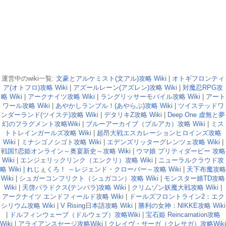
運営中のwiki一覧:
文豪とアルケミスト(文アル)攻略 Wiki
|
オトギフロンティ
ア(オトフロ)攻略 Wiki
|
アズールレーン(アズレン)攻略 Wiki
|
対魔忍RPG攻
略 Wiki
|
アークナイツ攻略 Wiki
|
ラングリッサーモバイル攻略 Wiki
|
アート
ワール攻略 Wiki
|
あやかしランブル！(あやらぶ)攻略 Wiki
|
ツイステッドワ
ンダーランド(ツイステ)攻略 Wiki
|
デタリキZ攻略 Wiki
|
Deep One 虚無と夢
幻のフラグメント攻略Wiki
|
ブルーアーカイブ（ブルアカ）攻略 Wiki
|
ミス
トトレインガールズ攻略 Wiki
|
超昂大戦エスカレーションヒロインズ攻略
Wiki
|
ミナシゴノシゴト攻略 Wiki
|
エデンズリッターグレンツェ攻略 Wiki
|
戦国†恋姫オンライン～奥宴新史～攻略 Wiki
|
ウマ娘 プリティダービー 攻略
Wiki
|
エンジェリックリンク（エンクリ）攻略 Wiki
|
ニューラルクラウド攻
略 Wiki
|
れじぇくろ！ ～レジェンド・クローバー～攻略 Wiki
|
天下布魔攻略
Wiki
|
シュガーコンフリクト（シュガコン）攻略 Wiki
|
モンスター娘TD攻略
Wiki
|
天啓パラドクス(テンパラ)攻略 Wiki
|
クリムゾン妖魔大戦攻略 Wiki
|
アークナイツ エンドフィールド攻略 Wiki
|
ドールズフロントライン2：エク
シリウム攻略 Wiki
|
V Rising日本語攻略 Wiki
|
勝利の女神：NIKKE攻略 Wiki
|
ドルフィンウェーブ（ドルウェブ）攻略Wiki
|
宝石姫 Reincarnation攻略
Wiki
|
アライアンスセージ攻略Wiki
|
クレイヴ・サーガ（クレサガ）攻略Wiki