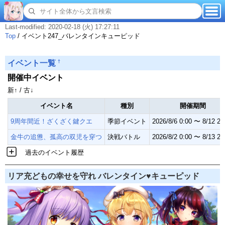
Last-modified: 2020-02-18 (火) 17:27:11
Top
/
イベント247_バレンタインキューピッド
†
イベント一覧
開催中イベント
新↑ / 古↓
イベント名
種別
開催期間
9周年間近！ざくざく鍵クエ
季節イベント
2026/8/6 0:00 〜 8/12 23
金牛の追憊、孤高の双児を穿つ
決戦バトル
2026/8/2 0:00 〜 8/13 23
過去のイベント履歴
リア充どもの幸せを守れ バレンタイン♥キューピッド