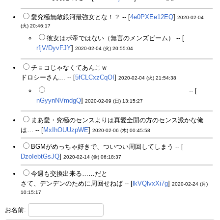
愛究極無敵銀河最強女とな！？ -- [
4e0PXEe12EQ
]
2020-02-04
(火) 20:46:17
彼女はボ帝ではない（無言のメンズビーム） -- [
rfjV/DyvFJY
]
2020-02-04 (火) 20:55:04
チョコじゃなくてあんこｗ
ドロシーさん… -- [
5fCLCxzCqOI
]
2020-02-04 (火) 21:54:38
次は形はチョコだが味がカレーみたいになるんだ
-- [
nGyynNVmdgQ
]
2020-02-09 (日) 13:15:27
まあ愛・究極のセンスよりは真愛全開の方のセンス派かな俺
は… -- [
MxIhOUUzpWE
]
2020-02-06 (木) 00:45:58
BGMがめっちゃ好きで、ついつい周回してしまう -- [
DzoIebtGsJQ
]
2020-02-14 (金) 06:18:37
今週も交換出来る……だと
さて、デンデンのために周回せねば -- [
lkVQlvxXi7g
]
2020-02-24 (月)
10:15:17
お名前: