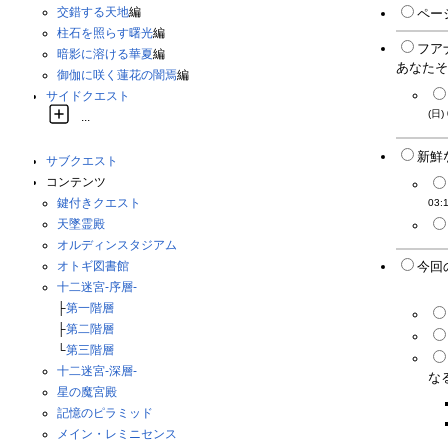
交錯する天地
編
ペー
柱石を照らす曙光
編
フア
暗影に溶ける華夏
編
あなたそん
御伽に咲く蓮花の闇焉
編
サイドクエスト
(日)
...
新鮮
サブクエスト
コンテンツ
鍵付きクエスト
03:
天墜霊殿
オルディンスタジアム
オトギ図書館
今回
悪事が清
十二迷宮-序層-
├
第一階層
├
第二階層
└
第三階層
十二迷宮-深層-
な
星の魔宮殿
記憶のピラミッド
メイン・レミニセンス