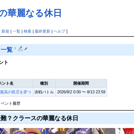
スの華麗なる休日
[
新規
|
一覧
|
検索
|
最終更新
|
ヘルプ
]
ト一覧
†
ント
ベント名
種別
開催期間
孤高の双児を穿つ
決戦バトル
2026/8/2 0:00 〜 8/13 23:59
イベント履歴
受難？クラースの華麗なる休日