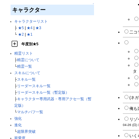
↑
キャラクター
キャラクターリスト
├
★5
|
★4
|
★3
二コ
└
★2
|
★1
聖ニ
年度別★5
精霊リスト
├
精霊について
└
精霊一覧
タ
スキルについて
├
スキル一覧
├
リーダースキル一覧
├
リーダースキル一覧（暫定版）
(ネガ
├
キャラクター専用武器・専用アクセ一覧（暫
定版）
俺も
└
マルチバフ一覧
強化
リゾ
進化
04-26 (日) 
└
超限界突破
いく
親愛度