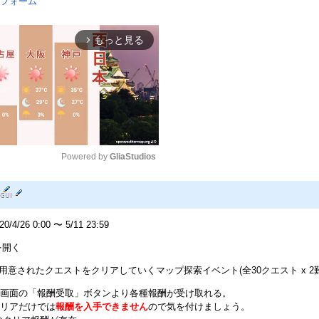
フォーム
もっと見る
arrow_forward_ios
Powered by 
GliaStudios
Mute
4/26 0:00 〜 5/11 23:59
を開く
3まで用意されたクエストをクリアしていくマップ探索イベント(全30クエスト x 2
画面の「報酬受取」ボタンより各種報酬が受け取れる。
リアだけでは
報酬を入手できません
ので気を付けましょう。