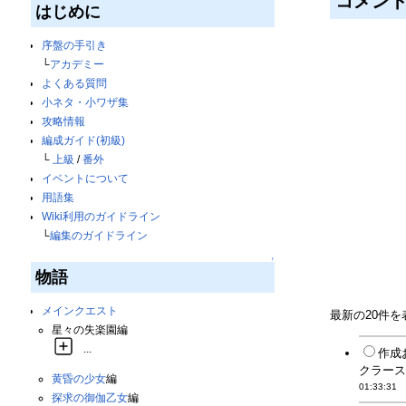
コメン
はじめに
序盤の手引き
└
アカデミー
よくある質問
小ネタ・小ワザ集
攻略情報
編成ガイド(初級)
└
上級
/
番外
イベントについて
用語集
Wiki利用のガイドライン
└
編集のガイドライン
↑
物語
メインクエスト
最新の20件
星々の失楽園編
...
作成
クラース
黄昏の少女
編
01:33:31
探求の御伽乙女
編