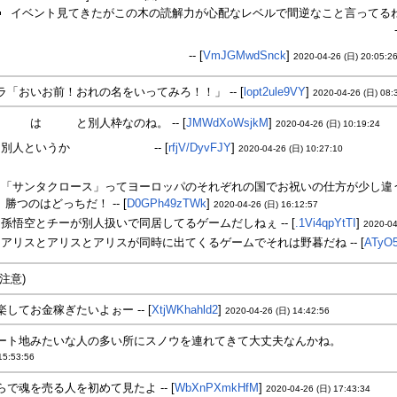
イベント見てきたがこの木の読解力が心配なレベルで間逆なこと言ってる
っちだよな（メアちゃんはツンデレだから内心気にかけてると思うけど）
-
ボッチなのは木主だったというオチ
-- [
VmJGMwdSnck
]
2020-04-26 (日) 20:05:2
ラ「おいお前！おれの名をいってみろ！！」 -- [
lopt2ule9VY
]
2020-04-26 (日) 08:
コラス
は
サンタ
と別人枠なのね。 -- [
JMWdXoWsjkM
]
2020-04-26 (日) 10:19:24
別人というか
サンタは役職名
-- [
rfjV/DyvFJY
]
2020-04-26 (日) 10:27:10
「諸説あり」みたいなのを「当代」「先代」みたいな形で同居させたんじゃ
「サンタクロース」ってヨーロッパのそれぞれの国でお祝いの仕方が少し違
 勝つのはどっちだ！ -- [
D0GPh49zTWk
]
2020-04-26 (日) 16:12:57
孫悟空とチーが別人扱いで同居してるゲームだしねぇ -- [
.1Vi4qpYtTI
]
2020-04
アリスとアリスとアリスが同時に出てくるゲームでそれは野暮だね -- [
ATyO
注意)
クラース＆メア以外のキャラの顔がかなり人選びそう。率直にあの2人
楽してお金稼ぎたいよぉー -- [
XtjWKhahld2
]
2020-04-26 (日) 14:42:56
ート地みたいな人の多い所にスノウを連れてきて大丈夫なんかね。
ものすご
15:53:56
らで魂を売る人を初めて見たよ -- [
WbXnPXmkHfM
]
2020-04-26 (日) 17:43:34