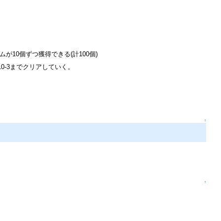
が10個ずつ獲得できる(計100個)
10-3までクリアしていく。
↑
↑