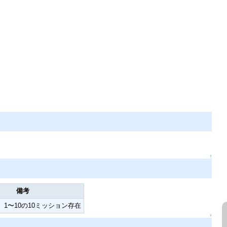
↑
備考
1〜10の10ミッション存在
↑