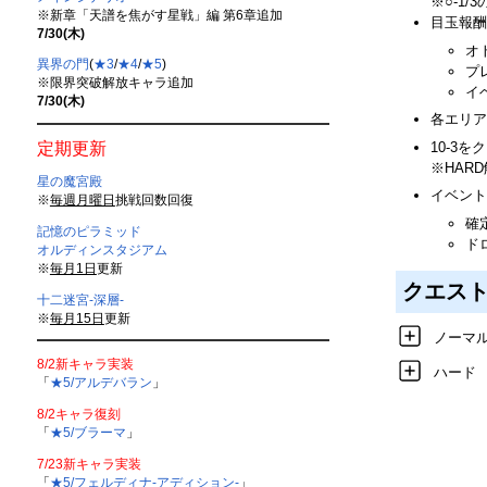
※○-1
※新章「天譜を焦がす星戦」編 第6章追加
目玉報酬
7/30(木)
オ
異界の門
(
★3
/
★4
/
★5
)
プ
※限界突破解放キャラ追加
イ
7/30(木)
各エリア
10-3
定期更新
※HAR
星の魔宮殿
イベント
※
毎週月曜日
挑戦回数回復
確
記憶のピラミッド
ド
オルディンスタジアム
※
毎月1日
更新
クエス
十二迷宮-深層-
※
毎月15日
更新
ノーマ
8/2新キャラ実装
ハード
「
★5/アルデバラン
」
8/2キャラ復刻
「
★5/ブラーマ
」
7/23新キャラ実装
「
★5/フェルディナ-アディション-
」