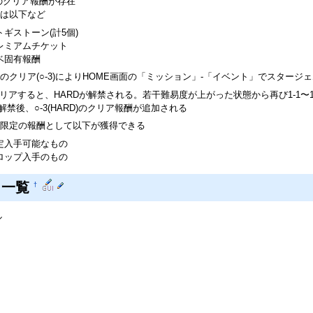
/3のクリア報酬が存在
は以下など
トギストーン(計5個)
レミアムチケット
ベ固有報酬
のクリア(○-3)によりHOME画面の「ミッション」-「イベント」でスタージェム
をクリアすると、HARDが解禁される。若干難易度が上がった状態から再び1-1〜
D解禁後、○-3(HARD)のクリア報酬が追加される
限定の報酬として以下が獲得できる
定入手可能なもの
ロップ入手のもの
ト一覧
†
ル