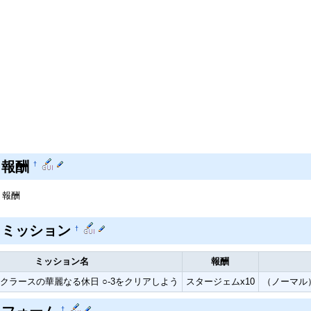
ト報酬
†
ト報酬
トミッション
†
ミッション名
報酬
クラースの華麗なる休日 ○-3をクリアしよう
スタージェムx10
（ノーマル）
†