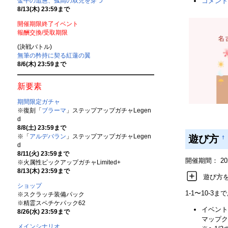
金牛の追憊、孤高の双児を穿つ
コメント
8/13(木) 23:59まで
開催期限終了イベント
報酬交換/受取期限
(決戦バトル)
無筆の矜持に契る紅蓮の翼
8/6(木) 23:59まで
新要素
期間限定ガチャ
※復刻「
ブラーマ
」ステップアップガチャLegen
d
8/8(土) 23:59まで
※「
アルデバラン
」ステップアップガチャLegen
遊び方
†
d
8/11(火) 23:59まで
開催期間： 2020/
※火属性ピックアップガチャLimited+
8/13(木) 23:59まで
遊び方
ショップ
1-1〜10-
※スクラッチ装備パック
※精霊スペチケパック62
イベント
8/26(水) 23:59まで
マップク
メインシナリオ