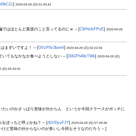
iNbCZc
]
2020-04-26 (日) 01:40:41
はほとんど真逆のこと言ってるのにｗ -- [
C9/HsIkFPsE
]
2020-04-26
ずいですよ！ -- [
OVzP0v3bomI
]
2020-04-26 (日) 02:22:04
てもなかなか食べようとしない -- [
D0GPh49zTWk
]
2020-04-26 (日)
6 (日) 05:24:01
うね、クラースのボッチ・・・ざまぁｗｗｗなんでかっていうと今までの
いたいのかさっぱり意味が分からん というか今回クラースがボッチに
をぼっちと呼ぶかね？ -- [
rfjV/DyvFJY
]
2020-04-26 (日) 07:28:49
けど意味の分からないのが多いし今回もそうなのだろう -- [