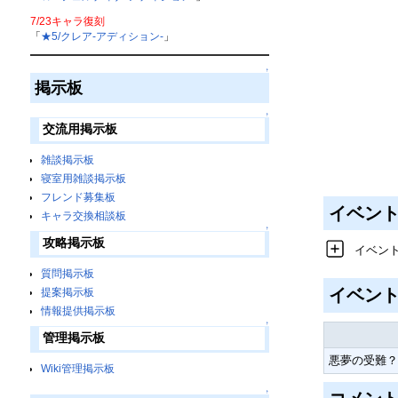
7/23キャラ復刻
「
★5/クレア-アディション-
」
↑
掲示板
↑
交流用掲示板
雑談掲示板
寝室用雑談掲示板
フレンド募集板
イベン
キャラ交換相談板
↑
攻略掲示板
イベン
質問掲示板
イベン
提案掲示板
情報提供掲示板
↑
管理掲示板
悪夢の受難？
Wiki管理掲示板
↑