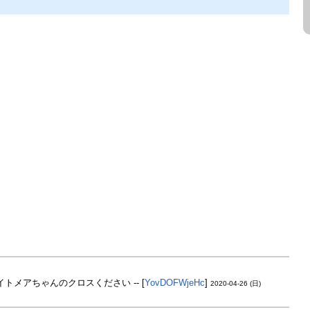
メアちゃんのクロスください -- [
YovDOFWjeHc
]
2020-04-26 (日)