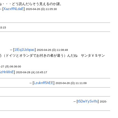
ね・・・どう読んだらそう見えるのか謎。
皆クラース心配してメアがぼ
- [
XazxffNLdaE
]
2020-04-26 (日) 11:05:30
6
33:15
ない？
-- [
1IEq1Uzbpac
]
2020-04-26 (日) 11:08:48
う（ドイツとオランダでお付きの者が違う）んだね サンタＶＳサン
-27 (月) 06:36:00
5zHnWnE
]
2020-04-28 (火) 10:45:17
の引き立て役だな。
-- [
Lzuknff5hEE
]
2020-04-26 (日) 11:11:09
い勢いで村人が消費されそうな気がするんだが。
-- [
t5DwYySvIfs
]
2020-