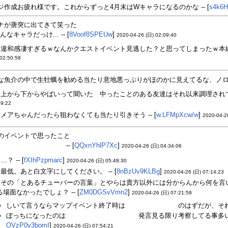
ジ作成お疲れ様です。これからずっと4月末はWキャラになるのかな -- [
s4k6H
ナが唐突に出てきて笑った
なキャラだっけ... -- [
8Voof8SPEUw
]
2020-04-26 (日) 02:09:40
違和感凄すぎるｗなんかクエストイベント見逃した？と思ってしまったｗ本編で
 02:50:58
な魚介の中で生牡蠣を勧める当たり意地悪っぷりがほのかに見えてるな、ノロはま
上から下からやばいって聞いた 中ったことのある友達はそれ以来調理されてい
19:22
メアちゃんだったら狙わなくても当たり引きそう -- [
w.LFMpXcw/w
]
2020-04-2
のイベントで思ったこと
を丁度とあるチューバーの言葉から連想したから言
算されるだけだからw
-- [
QQxnYhlP7Xc
]
2020-04-26 (日) 04:34:06
…？ -- [
fXIhPzpmarc
]
2020-04-26 (日) 05:48:30
最低。あと白文字にしてください。 -- [
8nBzUv9KLBg
]
2020-04-26 (日) 07:14:23
その「とあるチューバーの言葉」とやらは貴方以外には分からんから何を言
る場面なかったでしょ？ -- [
ZM0DGSvVmn2
]
2020-04-26 (日) 07:21:59
しいて言うならマップイベント終了時は
一人で取り調べ中
のはずだが、それ
ぼっちになったのは
ズワルテちゃんの方よね
発言見る限り考察してる事多い
OVzP0v3bomI
]
2020-04-26 (日) 07:54:21