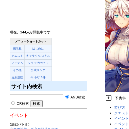
現在、
144人
が閲覧中です
メニューショートカット
掲示板
はじめに
クエスト
キャラクタ/スキル
アイテム
ショップ/ガチャ
その他
公式リンク
更新履歴
今日の10件
サイト内検索
AND検索
予告等
OR検索
遊び方
クエスト
イベント
イベント
イベント
(決戦バトル)