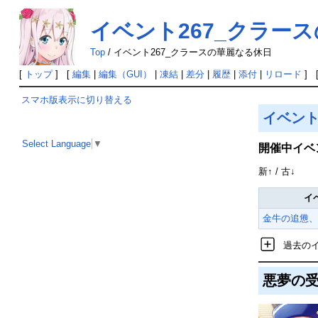
イベント267_クラー
Top
/
イベント267_クラースの華麗なる休日
[
トップ
] [
編集
|
編集（GUI）
|
凍結
|
差分
|
履歴
|
添付
|
リロード
] 
スマホ版表示に切り替える
イベン
Select Language
▼
開催中イベ
新↑ / 古↓
イ
金牛の追憊、
過去の
悪夢の