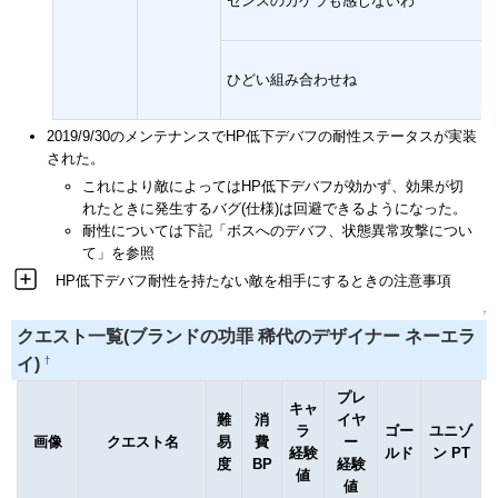
センスのカケラも感じないわ
ひどい組み合わせね
2019/9/30のメンテナンスでHP低下デバフの耐性ステータスが実装
された。
これにより敵によってはHP低下デバフが効かず、効果が切
れたときに発生するバグ(仕様)は回避できるようになった。
耐性については下記「ボスへのデバフ、状態異常攻撃につい
て」を参照
HP低下デバフ耐性を持たない敵を相手にするときの注意事項
↑
クエスト一覧(ブランドの功罪 稀代のデザイナー ネーエラ
†
イ)
プレ
キャ
難
消
イヤ
ラ
ゴー
ユニゾ
画像
クエスト名
易
費
ー
経験
ルド
ン PT
度
BP
経験
値
値