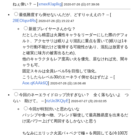
ねぇ偉い？ -- [
xmexKIapIkg
]
2020-07-26 (日) 07:39:06
最低難度すら倒せないんだが、どすりゃええの？ -- [
28EOIqsr4Rs
]
2020-07-26 (日) 15:22:47
新規プレイヤーさんかな？
だとしたら精霊は火属性キャラをリーダーにした際のデフォ
ルト、アクセサリは眠りより混乱に重点を置いて(眠りは1キ
ャラ行動不能だけど復帰する可能性があり、混乱は放置する
と確実に味方の被害出るため)、
他のキャラクタもレア度高い火を優先、居なければ光、闇キ
ャラも可。
固定スキルは全員レベル5を目指して強化。
こうしたらレベル30のエーネライ倒せるはずだよ -- [
Aoe.qKAAk6Q
]
2020-07-26 (日) 16:06:46
今回のネーエライドロップ渋すぎない？ 全く落ちないよ つ
らい 助けて。 -- [
rizUo3KQiyE
]
2020-07-27 (月) 20:02:05
今回が特別渋いと思わないな
パッシブや食べ物、フレンド駆使して最高難易度を出来るだ
け泥パワー上げて周回するしかないと思う
ちなみにエリック火泥パ＋ベクで極＋を周回してる(今100万