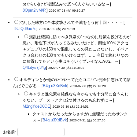
ptぐらい)けど複製込みで15〜6人ぐらいいるな -- [
8Opm2ivM/P.
]
2020-07-28 (火) 09:39:27
混乱した味方に全体攻撃されて全滅をもう何十回・・・ -- [
T8JlQd9ao7o
]
2020-07-30 (木) 20:50:19
混乱は確実に防ぐべき異常の1つなのに対策を投げるのが
悪い。耐性下げが入ってるみたいだけど、耐性100％アクセ
＋デュプリの150％で混乱してるの見たことないし、イベア
クセ合わせの130％でもいけるはず。……今日で終わりなの
に放置してたという事はそういうプレイなんかね。 -- [
Q4Ldys7j34g
]
2020-07-30 (木) 21:18:02
オルディンとか他のやつやってたらユニゾン完全に忘れてて詰
んだでござる -- [
B4g.u3XdBvk
]
2020-07-30 (木) 22:16:20
キャラと進化素材確保なら今からでも十分間に合うんじ
ゃない。ブーストアクセ2つ付けるのも忘れずに -- [
M2ngYdeD6OE
]
2020-07-30 (木) 22:24:51
クエストからだったからさすがに無理だったわサンク
ス -- [
B4g.u3XdBvk
]
2020-07-31 (金) 00:27:06
お名前: