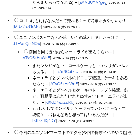
たんまりもってかれる) -- [
aVMdUYM/geg
]
2020-07-18
(土) 20:43:14
ロゴつけとけばなんだって売れる！って時事ネタやないか！ --
[
MRZ7sz0kAKk
]
2020-07-16 (木) 19:26:15
ユニゾンボスってなんか珍しいもの落としましたっけ？ -- [
dTF/xnQmNCw
]
2020-07-16 (木) 19:48:58
前回と同じ要領ならネーエライが出るくらい -- [
ATyO5zHnWnE
]
2020-07-16 (木) 19:59:27
まだレシピがない、ロールケーキとキュウリダンベル
もある。 -- [
LhZcNCut7fU
]
2020-07-16 (木) 20:14:31
ネーエライとダンベルのドロップ確認。ケーキもある
だろな -- [
ATyO5zHnWnE
]
2020-07-16 (木) 21:30:44
ネーエライとダンベルとケーキのドロップを確認。あ
と、難易度は忘れたけれどぬすみでもネーエライが出
た。 -- [
dXdD7wxZzRU
]
2020-07-17 (金) 02:07:38
↑もしかしてダンベルとケーキってレシピじゃなくて
現物？ 出ねえなあと思ってはいるんだが -- [
lK87zdDj4DY
]
2020-07-20 (月) 04:09:18
今回のユニゾンPブーストのアクセ(今回の探索イベのやつ)は説