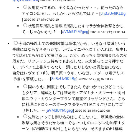
反射使ってるの、全く見なかったが・・。使ったのなら
アイコン出るし。もしかしたら混乱では？ -- [
8nBzUv9KLBg
]
2020-07-17 (金) 07:50:10
状態異常混乱と睡眠で混乱したキャラが全体攻撃とかし
て…じゃないかな？ -- [
aVMdUYM/geg
]
2020-07-18 (土) 01:01:44
今回の極以上での先制攻撃は単体だから、いきなり壊滅という
事態にはならなさそうだな。レヴェイユやヘロナが入れば、集中し
て狙われてもかばうで凌げるし。だが、めっちゃ防御積まれるのが
厄介だ。リフレッシュ持ちでもあるしな。火力盛ってごり押すな
り、デバフで上書きするなり、消したりしないと泥仕合になる。
自分はレヴェイユ(L)、明日原ユウキ、いなほ、メグ、水着アリス
で極+を撃破した。 -- [
8nBzUv9KLBg
]
2020-07-17 (金) 07:58:22
固いうえに回復までしてきたんできつかったけどこっち
もクリア。編成としては諸葛亮・アダミナ・火マーヤ・明日
原ユウキ・カウンタープランで精霊グリッサンドさん、さら
に料理にドロシーのダークマタ使ってHPごりごりにしてゴ
リ押した。 -- [
aVMdUYM/geg
]
2020-07-18 (土) 01:00:08
先制といっても割り込みはしてこないし、壊滅級の全体
攻撃も無さそうだから極＋でもいつものユニゾンお約束１タ
ーン目の補助スキル回しもいらないね、そのままのPT構成