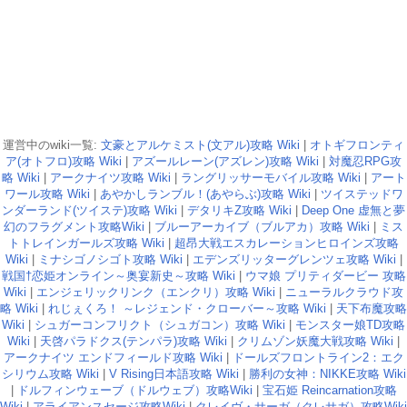
運営中のwiki一覧:
文豪とアルケミスト(文アル)攻略 Wiki
|
オトギフロンティ
ア(オトフロ)攻略 Wiki
|
アズールレーン(アズレン)攻略 Wiki
|
対魔忍RPG攻
略 Wiki
|
アークナイツ攻略 Wiki
|
ラングリッサーモバイル攻略 Wiki
|
アート
ワール攻略 Wiki
|
あやかしランブル！(あやらぶ)攻略 Wiki
|
ツイステッドワ
ンダーランド(ツイステ)攻略 Wiki
|
デタリキZ攻略 Wiki
|
Deep One 虚無と夢
幻のフラグメント攻略Wiki
|
ブルーアーカイブ（ブルアカ）攻略 Wiki
|
ミス
トトレインガールズ攻略 Wiki
|
超昂大戦エスカレーションヒロインズ攻略
Wiki
|
ミナシゴノシゴト攻略 Wiki
|
エデンズリッターグレンツェ攻略 Wiki
|
戦国†恋姫オンライン～奥宴新史～攻略 Wiki
|
ウマ娘 プリティダービー 攻略
Wiki
|
エンジェリックリンク（エンクリ）攻略 Wiki
|
ニューラルクラウド攻
略 Wiki
|
れじぇくろ！ ～レジェンド・クローバー～攻略 Wiki
|
天下布魔攻略
Wiki
|
シュガーコンフリクト（シュガコン）攻略 Wiki
|
モンスター娘TD攻略
Wiki
|
天啓パラドクス(テンパラ)攻略 Wiki
|
クリムゾン妖魔大戦攻略 Wiki
|
アークナイツ エンドフィールド攻略 Wiki
|
ドールズフロントライン2：エク
シリウム攻略 Wiki
|
V Rising日本語攻略 Wiki
|
勝利の女神：NIKKE攻略 Wiki
|
ドルフィンウェーブ（ドルウェブ）攻略Wiki
|
宝石姫 Reincarnation攻略
Wiki
|
アライアンスセージ攻略Wiki
|
クレイヴ・サーガ（クレサガ）攻略Wiki