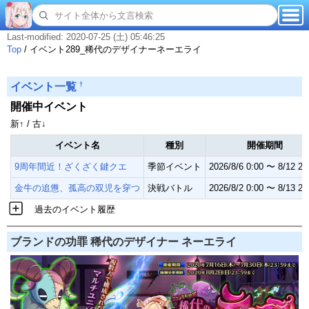
Last-modified: 2020-07-25 (土) 05:46:25
Top
/
イベント289_稀代のデザイナーネーエライ
†
イベント一覧
開催中イベント
新↑ / 古↓
イベント名
種別
開催期間
9周年間近！ざくざく鍵クエ
季節イベント
2026/8/6 0:00 〜 8/12 23
金牛の追憊、孤高の双児を穿つ
決戦バトル
2026/8/2 0:00 〜 8/13 23
過去のイベント履歴
ブランドの功罪 稀代のデザイナー ネーエライ