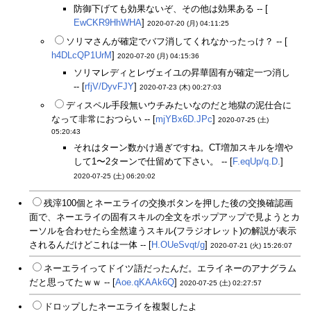
防御下げても効果ないぞ、その他は効果ある -- [
EwCKR9HhWHA
]
2020-07-20 (月) 04:11:25
ソリマさんが確定でバフ消してくれなかったっけ？ -- [
h4DLcQP1UrM
]
2020-07-20 (月) 04:15:36
ソリマレディとレヴェイユの昇華固有が確定一つ消し
-- [
rfjV/DyvFJY
]
2020-07-23 (木) 00:27:03
ディスペル手段無いウチみたいなのだと地獄の泥仕合に
なって非常におつらい -- [
mjYBx6D.JPc
]
2020-07-25 (土)
05:20:43
それはターン数かけ過ぎですね。CT増加スキルを増や
して1〜2ターンで仕留めて下さい。 -- [
F.eqUp/q.D.
]
2020-07-25 (土) 06:20:02
残滓100個とネーエライの交換ボタンを押した後の交換確認画
面で、ネーエライの固有スキルの全文をポップアップで見ようとカ
ーソルを合わせたら全然違うスキル(フラジオレット)の解説が表示
されるんだけどこれは一体 -- [
H.OUeSvqt/g
]
2020-07-21 (火) 15:26:07
ネーエライってドイツ語だったんだ。エライネーのアナグラム
だと思ってたｗｗ -- [
Aoe.qKAAk6Q
]
2020-07-25 (土) 02:27:57
ドロップしたネーエライを複製したよ