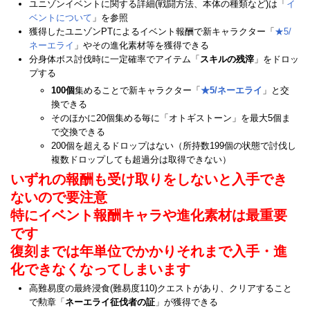
ユニゾンイベントに関する詳細(戦闘方法、本体の種類など)は「
イ
ベントについて
」を参照
獲得したユニゾンPTによるイベント報酬で新キャラクター「
★5/
ネーエライ
」やその進化素材等を獲得できる
分身体ボス討伐時に一定確率でアイテム「
スキルの残滓
」をドロッ
プする
100個
集めることで新キャラクター「
★5/ネーエライ
」と交
換できる
そのほかに20個集める毎に「オトギストーン」を最大5個ま
で交換できる
200個を超えるドロップはない（所持数199個の状態で討伐し
複数ドロップしても超過分は取得できない）
いずれの報酬も受け取りをしないと入手でき
ないので要注意
特にイベント報酬キャラや進化素材は最重要
です
復刻までは年単位でかかりそれまで入手・進
化できなくなってしまいます
高難易度の最終浸食(難易度110)クエストがあり、クリアすること
で勲章「
ネーエライ征伐者の証
」が獲得できる