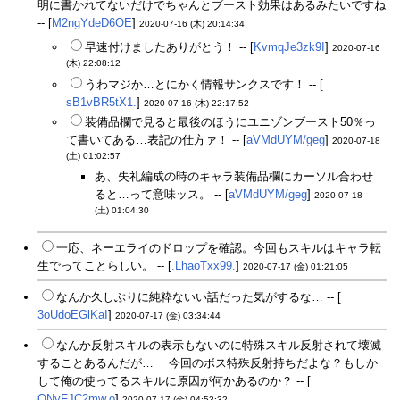
明に書かれてないだけでちゃんとブースト効果はあるみたいですね
-- [
M2ngYdeD6OE
]
2020-07-16 (木) 20:14:34
早速付けましたありがとう！ -- [
KvmqJe3zk9I
]
2020-07-16
(木) 22:08:12
うわマジか…とにかく情報サンクスです！ -- [
sB1vBR5tX1.
]
2020-07-16 (木) 22:17:52
装備品欄で見ると最後のほうにユニゾンブースト50％っ
て書いてある…表記の仕方ァ！ -- [
aVMdUYM/geg
]
2020-07-18
(土) 01:02:57
あ、失礼編成の時のキャラ装備品欄にカーソル合わせ
ると…って意味ッス。 -- [
aVMdUYM/geg
]
2020-07-18
(土) 01:04:30
一応、ネーエライのドロップを確認。今回もスキルはキャラ転
生でってことらしい。 -- [
.LhaoTxx99.
]
2020-07-17 (金) 01:21:05
なんか久しぶりに純粋ないい話だった気がするな… -- [
3oUdoEGlKaI
]
2020-07-17 (金) 03:34:44
なんか反射スキルの表示もないのに特殊スキル反射されて壊滅
することあるんだが… 今回のボス特殊反射持ちだよな？もしか
して俺の使ってるスキルに原因が何かあるのか？ -- [
QNyFJC2mw.o
]
2020-07-17 (金) 04:53:32