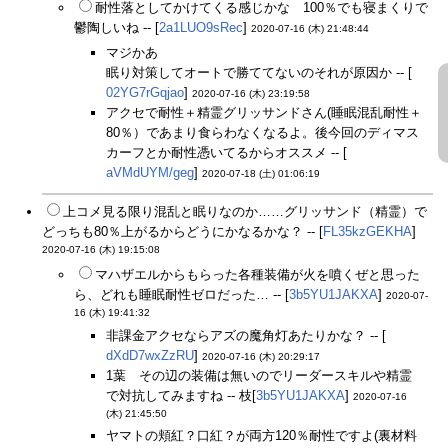
耐性落としてかけてくる感じかな 100％でも寝まくりで
鬱陶しいね -- [
2a1LUO9sRec
]
2020-07-16 (木) 21:48:44
マジかあ
眠り対策してオートで勝ててないのそれが原因か -- [
02YG7rGqjao
]
2020-07-16 (木) 23:19:58
アクセで耐性＋精霊グリッサンドさん(睡眠混乱耐性＋
80％）であまり食らわなくなるよ。後今回のディマス
カーフとか耐性憑いてるからオススメ -- [
aVMdUYM/geg
]
2020-07-18 (土) 01:06:19
上コメ見る限り混乱と眠りなのか……グリッサンド（精霊）で
どっちも80％上がるからどうにかなるかな？ -- [
FL35kzGEKHA
]
2020-07-16 (木) 19:15:08
マハザエルからもらった各種装備が火を噴くぜと思った
ら、どれも睡眠耐性ゼロだった… -- [
3b5YU1JAKXA
]
2020-07-
16 (木) 19:41:32
非課金アクセならアズの魔角灯あたりかな？ -- [
dXdD7wxZzRU
]
2020-07-16 (木) 20:29:17
1葉 その辺の装備は無いのでリーダースキルや精霊
で対抗してみますね -- 枝[
3b5YU1JAKXA
]
2020-07-16
(木) 21:45:50
ヤマトの頬紅？口紅？が両方120％耐性ですよ(裏材料