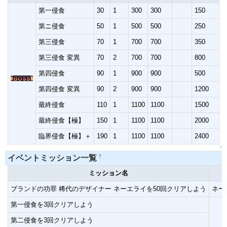
第一侵食
30
1
300
300
150
第ニ侵食
50
1
500
500
250
第三侵食
70
1
700
700
350
第三侵食 変異
70
2
700
700
800
第四侵食
90
1
900
900
500
第四侵食 変異
90
2
900
900
1200
最終侵食
110
1
1100
1100
1500
最終侵食【極】
150
1
1100
1100
2000
臨界侵食【極】＋
190
1
1100
1100
2400
↑
†
イベントミッション一覧
ミッション名
ブランドの功罪 稀代のデザイナー ネーエライを50回クリアしよう
ネー
第一侵食を3回クリアしよう
第二侵食を3回クリアしよう