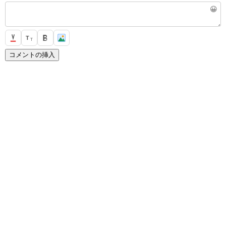
😀
T
T