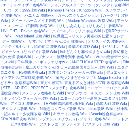
|
エーテルゲイザー攻略Wiki
|
ティンクルスターナイツ（クルスタ）攻略Wiki
|
リバース：1999攻略Wiki
|
Kemono Friends：Kingdom Wiki
|
スノウブレイ
ク 攻略 Wiki
|
ハニカム 攻略wiki
|
ガールズクリエイション（ガークリ）攻略
Wiki
|
スイートホームメイド攻略 Wiki
|
Modern Warships 攻略 Wiki
|
アッシ
ュエコーズ-白荊回廊-攻略 Wiki
|
りりぃあんじぇ（りりあん） 攻略Wiki
|
UNLIGHT：Revive 攻略Wiki
|
アズールプロミリア 有志Wiki
|
桜島RPサーバ
ーWiki
|
Mad Island 攻略Wiki
|
転職魔王～リストラ勇者のお仕置きセレナー
デ～ 攻略Wiki
|
サマバケ！すくらんぶる 攻略wiki
|
オリスライズ 攻略wiki
|
ノクティルセント：暁の前に 攻略Wiki
|
鈴蘭の剣攻略Wiki
|
リベリオン ギル
ガメッシュ（リベガメ）攻略Wiki
|
5chどんぐり非公式まとめwiki
|
夢幻楼と
眠れぬ蝶 攻略Wiki
|
レゾナンス：無限号列車 攻略 Wiki
|
Vtuber総合データベ
ースwiki
|
千年戦争アイギスシナリオwiki
|
ANGELICA ASTER 攻略Wiki
|
Elin
攻略有志wiki
|
魔王カリンちゃんRPG ～恋姫建国奔走記～攻略 Wiki
|
エタク
ロニクル：Re攻略考察wiki
|
東方ダンジョンメーカー攻略wiki
|
デュエットナ
イトアビス(二重螺旋)攻略 Wiki
|
魔法少女まどか☆マギカ Magia Exedra（ま
どドラ）攻略有志Wiki
|
東方の迷宮Tri 夢見る乙女と神秘の宝珠 攻略有志Wiki
|
STELLAR IDOL PROJECT（ステラP）攻略Wiki
|
エロゲー・エロアニメ声
優総合Wiki
|
ステラソラ攻略有志 Wiki
|
マブラヴ ガールズガーデン攻略 Wiki
|
ホライゾンウォーカー攻略 Wiki
|
エターナルツリー新生(REエタツリ)攻略
Wiki
|
アイコミ 攻略wiki
|
TRPG怪異討滅譚5版対応Wiki
|
恋姫大戦 攻略Wiki
|
テクロノス攻略 Wiki
|
対魔忍スクワッド攻略 Wiki
|
bloxd攻略 Wiki
|
邪神戦
記ルルイエ少女隊攻略 Wiki
|
キラーイン攻略 Wiki
|
Acacia総合有志wiki
|
DRAPLINE攻略 Wiki
|
レゾナンスリリウム（レゾリリ）攻略 Wiki
|
ドットア
ビスX攻略 Wiki
|
アストラエ・オラティオ（アスオラ）攻略 Wiki