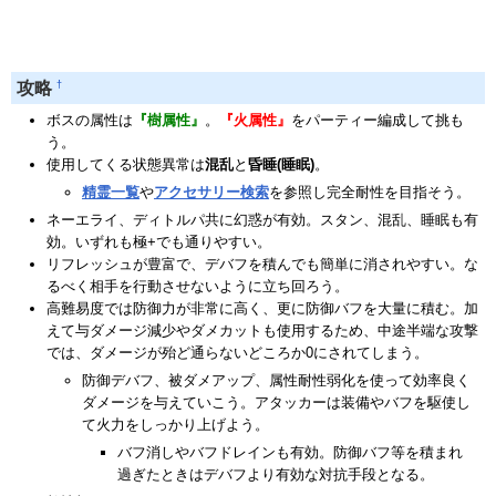
†
攻略
ボスの属性は
『樹属性』
。
『火属性』
をパーティー編成して挑も
う。
使用してくる状態異常は
混乱
と
昏睡(睡眠)
。
精霊一覧
や
アクセサリー検索
を参照し完全耐性を目指そう。
ネーエライ、ディトルパ共に幻惑が有効。スタン、混乱、睡眠も有
効。いずれも極+でも通りやすい。
リフレッシュが豊富で、デバフを積んでも簡単に消されやすい。な
るべく相手を行動させないように立ち回ろう。
高難易度では防御力が非常に高く、更に防御バフを大量に積む。加
えて与ダメージ減少やダメカットも使用するため、中途半端な攻撃
では、ダメージが殆ど通らないどころか0にされてしまう。
防御デバフ、被ダメアップ、属性耐性弱化を使って効率良く
ダメージを与えていこう。アタッカーは装備やバフを駆使し
て火力をしっかり上げよう。
バフ消しやバフドレインも有効。防御バフ等を積まれ
過ぎたときはデバフより有効な対抗手段となる。