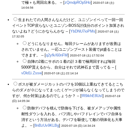
で極＋も周回出来る。 -- [
zQmdpROp5Ho
]
2020-07-18 (土)
14:04:56
生まれたての人間さんなんだけど、ユニゾンイベって一回一回
イベントTOP戻らないとユニゾンBOSS討伐分のポイント加算され
ないよね？どうにかならんかな -- [
YbDNU7ioPMs
]
2020-07-18 (土)
17:32:05
どうにもなりません。毎回クレームがありますが改善は
されていません。一応ユニゾンブースト装備でpt盛ることは
できます。 -- [
q2yfk/60nFM
]
2020-07-18 (土) 17:52:04
自陣の2着にサポの１着の計３着で極周回すれば毎回
5000P貰えるから、自分はそれで武神石まで貰ってる -- [
vDld1i.Zssw
]
2020-07-18 (土) 22:14:14
ボスが被ダメージカットのバフを10個以上重ねてきてるとこち
らのダメが０になってまったくゲージが減らなくなってしまうので
すが、何か対策はあるのでしょうか？ -- [
fR9ikhE8UsI
]
2020-07-19
(日) 14:05:34
防御デバフを積んで防御を下げる、被ダメアップや属性
耐性ダウンを入れる、バフ消しやバフドレインでバフ自体を
消すという方法がある。デバフを駆使して敵の弱体化も大事
よ。 -- [
8nBzUv9KLBg
]
2020-07-19 (日) 14:34:24