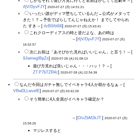
しかもそれで遊び方見に行くと名前ぼかしてて悲劇ｗ -- [
rfjV/DyvFJY
]
2020-07-27 (月) 14:51:21
いったい誰がディマ堕ちしているんだ→公式がメタって
きた！？→予告でばらしてんじゃねえか！ までしてやられ
た すき -- [
.rlzB0/bI66
]
2020-07-27 (月) 15:43:41
これクローディアスの時と逆だよな、あの時は
誰も見て
わかる症状が出てなかった
-- [
rfjV/DyvFJY
]
2020-07-27 (月)
16:32:57
次にお前は「あそびかた見ればいいじゃん」と言う！ -- [
9JwmegIBpZs
]
2020-07-28 (火) 01:08:13
遊び方見れば良いじゃん・・・ハッ！？ -- [
ZT.P7bTZR4c
]
2020-07-28 (火) 22:54:39
なんだ今回はガチャ無しでイベキャラ4人か助かるなぁ -- [
VRwDLLwvefE
]
2020-07-27 (月) 03:42:29
そう簡単に4人全員がイベキャラ確定か？
少なくとも今ま
では主人公とその相対する人物、もしくはディトルパを出し
た人物＝暴走か理性を保ったまま事態を解決する敵役がイベ
ント確定キャラだったはず
-- [
O/vZbM2kJT.
]
2020-07-27 (月)
15:56:26
マジレスすると
今回メタツッコミネタの為遊び方の方
には書いてないけど探索イベントを最後までやるとシ