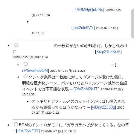
ナリオ最後のナレーション部分で今回のイベキャラは
誰なのかは出てくる。
-- [
ARMHpQnIpBo
]
2020-07-27
(月) 17:03:26
ブルータス、お前も（ディマイト堕ち）か、となるか
と思ったが、違った
-- [
lopt2ule9VY
]
2020-07-27 (月)
18:11:02
逆さ吊りハムレット
の一枚絵がないのが残念だ。しかし代わり
に
画像が上下逆さまになってなんか笑ったｗ
-- [
Xizp21h2KeM
]
2020-07-27 (月) 03:51:14
ハムの手抜きの可愛くないパンツがぜひ見たい
-- [
nP5wbiHd6OM
]
2020-07-27 (月) 11:11:25
ソシャゲ業界は一枚絵に対してダメージを受けた傷口、
明確な巨大化シーン、パンモロなどバトルシーン以外の会話
イベントでは不可能な表現 -- [
O/vZbM2kJT.
]
2020-07-27 (月)
15:51:32
オトギだとデフォルメのカットインがしばし挿入され
るから頑張ってるほうかなって -- [
yiDsy2ZJ53g
]
2020-
07-27 (月) 22:49:12
BGMのイントロがモロに『ガラガラヘビがやってくる』なの草
-- [
rfjV/DyvFJY
]
2020-07-27 (月) 08:19:56