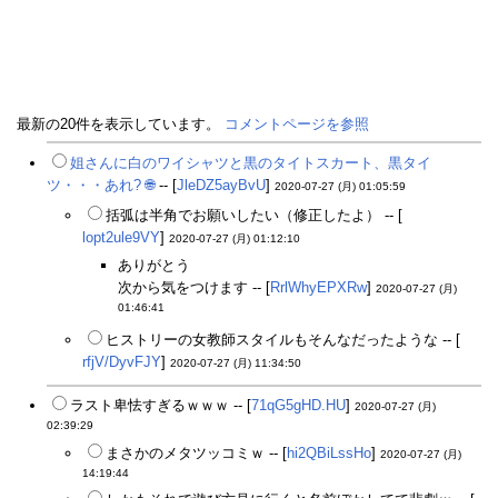
最新の20件を表示しています。
コメントページを参照
姐さんに白のワイシャツと黒のタイトスカート、黒タイ
ツ・・・あれ?
🌐
-- [
JleDZ5ayBvU
]
2020-07-27 (月) 01:05:59
括弧は半角でお願いしたい（修正したよ） -- [
lopt2ule9VY
]
2020-07-27 (月) 01:12:10
ありがとう
次から気をつけます -- [
RrlWhyEPXRw
]
2020-07-27 (月)
01:46:41
ヒストリーの女教師スタイルもそんなだったような -- [
rfjV/DyvFJY
]
2020-07-27 (月) 11:34:50
ラスト卑怯すぎるｗｗｗ -- [
71qG5gHD.HU
]
2020-07-27 (月)
02:39:29
まさかのメタツッコミｗ -- [
hi2QBiLssHo
]
2020-07-27 (月)
14:19:44