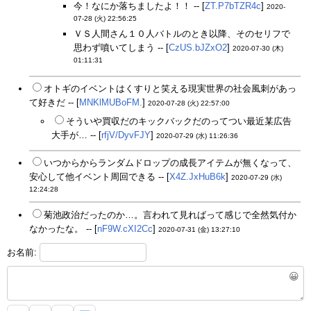
今！なにか落ちましたよ！！ -- [
ZT.P7bTZR4c
]
2020-
07-28 (火) 22:56:25
ＶＳ人間さん１０人バトルのとき以降、そのセリフで
思わず噴いてしまう -- [
CzUS.bJZxO2
]
2020-07-30 (木)
01:11:31
オトギのイベントはくすりと笑える現実世界の社会風刺があっ
て好きだ -- [
MNKlMUBoFM.
]
2020-07-28 (火) 22:57:00
そういや買収だのキックバックだのってつい最近某広告
大手が… -- [
rfjV/DyvFJY
]
2020-07-29 (水) 11:26:36
いつからからランダムドロップの成長アイテムが無くなって、
安心して他イベント周回できる -- [
X4Z.JxHuB6k
]
2020-07-29 (水)
12:24:28
菊池政治だったのか…。言われて見ればって感じで全然気付か
なかったな。 -- [
nF9W.cXI2Cc
]
2020-07-31 (金) 13:27:10
お名前:
😀