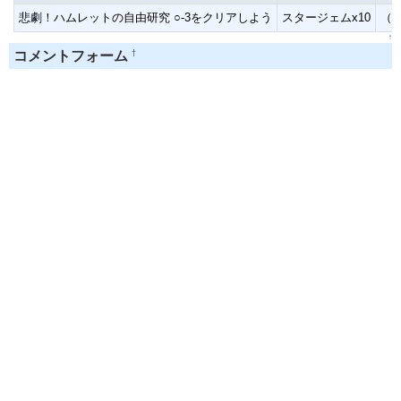
悲劇！ハムレットの自由研究 ○-3をクリアしよう
スタージェムx10
（ノ
↑
†
コメントフォーム