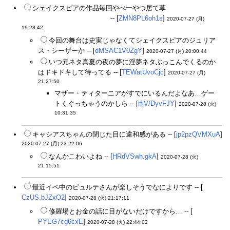
シェイクスピアの作品毎回やべーやつ居て草
本編の作家も相当やばいけど
-- [
ZMN8PL6oh1s
]
2020-07-27 (月)
19:28:42
今回の舞台は史実じゃなくてシェイクスピアのジュリア
ス・シーザーか -- [
dMSAC1V0ZgY
]
2020-07-27 (月) 20:00:44
いつ元ネタ真夏の夜の夢に淫夢ネタぶっこんでくるのか
はドキドキして待ってる -- [
TEWatUvoCjc
]
2020-07-27 (月)
21:27:50
マザー・ティターニアがすでにいるんだよなあ…ゲー
トくぐっちゃうのかしら -- [
rfjV/DyvFJY
]
2020-07-28 (火)
10:31:35
キャシアスちゃんの閉じた目に違和感がある -- [
jp2pzQVMXuA
]
2020-07-27 (月) 23:22:06
なんかこわいよね -- [
HRdVSwh.gkA
]
2020-07-28 (火)
21:15:51
最近イベ中のピュルテさんが楽しそうでなによりです -- [
CzUS.bJZxO2
]
2020-07-28 (火) 21:17:11
修羅場とお金の話に目がないだけですから… -- [
PYEG7cg6cxE
]
2020-07-28 (火) 22:44:02