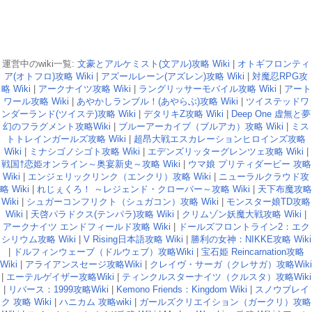
運営中のwiki一覧:
文豪とアルケミスト(文アル)攻略 Wiki
|
オトギフロンティ
ア(オトフロ)攻略 Wiki
|
アズールレーン(アズレン)攻略 Wiki
|
対魔忍RPG攻
略 Wiki
|
アークナイツ攻略 Wiki
|
ラングリッサーモバイル攻略 Wiki
|
アート
ワール攻略 Wiki
|
あやかしランブル！(あやらぶ)攻略 Wiki
|
ツイステッドワ
ンダーランド(ツイステ)攻略 Wiki
|
デタリキZ攻略 Wiki
|
Deep One 虚無と夢
幻のフラグメント攻略Wiki
|
ブルーアーカイブ（ブルアカ）攻略 Wiki
|
ミス
トトレインガールズ攻略 Wiki
|
超昂大戦エスカレーションヒロインズ攻略
Wiki
|
ミナシゴノシゴト攻略 Wiki
|
エデンズリッターグレンツェ攻略 Wiki
|
戦国†恋姫オンライン～奥宴新史～攻略 Wiki
|
ウマ娘 プリティダービー 攻略
Wiki
|
エンジェリックリンク（エンクリ）攻略 Wiki
|
ニューラルクラウド攻
略 Wiki
|
れじぇくろ！ ～レジェンド・クローバー～攻略 Wiki
|
天下布魔攻略
Wiki
|
シュガーコンフリクト（シュガコン）攻略 Wiki
|
モンスター娘TD攻略
Wiki
|
天啓パラドクス(テンパラ)攻略 Wiki
|
クリムゾン妖魔大戦攻略 Wiki
|
アークナイツ エンドフィールド攻略 Wiki
|
ドールズフロントライン2：エク
シリウム攻略 Wiki
|
V Rising日本語攻略 Wiki
|
勝利の女神：NIKKE攻略 Wiki
|
ドルフィンウェーブ（ドルウェブ）攻略Wiki
|
宝石姫 Reincarnation攻略
Wiki
|
アライアンスセージ攻略Wiki
|
クレイヴ・サーガ（クレサガ）攻略Wiki
|
エーテルゲイザー攻略Wiki
|
ティンクルスターナイツ（クルスタ）攻略Wiki
|
リバース：1999攻略Wiki
|
Kemono Friends：Kingdom Wiki
|
スノウブレイ
ク 攻略 Wiki
|
ハニカム 攻略wiki
|
ガールズクリエイション（ガークリ）攻略