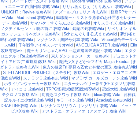
Wiki
|
スイートホームメイド攻略 Wiki
|
Modern Warships 攻略 Wiki
|
アッシ
ュエコーズ-白荊回廊-攻略 Wiki
|
りりぃあんじぇ（りりあん） 攻略Wiki
|
UNLIGHT：Revive 攻略Wiki
|
アズールプロミリア 有志Wiki
|
桜島RPサーバ
ーWiki
|
Mad Island 攻略Wiki
|
転職魔王～リストラ勇者のお仕置きセレナー
デ～ 攻略Wiki
|
サマバケ！すくらんぶる 攻略wiki
|
オリスライズ 攻略wiki
|
ノクティルセント：暁の前に 攻略Wiki
|
鈴蘭の剣攻略Wiki
|
リベリオン ギル
ガメッシュ（リベガメ）攻略Wiki
|
5chどんぐり非公式まとめwiki
|
夢幻楼と
眠れぬ蝶 攻略Wiki
|
レゾナンス：無限号列車 攻略 Wiki
|
Vtuber総合データベ
ースwiki
|
千年戦争アイギスシナリオwiki
|
ANGELICA ASTER 攻略Wiki
|
Elin
攻略有志wiki
|
魔王カリンちゃんRPG ～恋姫建国奔走記～攻略 Wiki
|
エタク
ロニクル：Re攻略考察wiki
|
東方ダンジョンメーカー攻略wiki
|
デュエットナ
イトアビス(二重螺旋)攻略 Wiki
|
魔法少女まどか☆マギカ Magia Exedra（ま
どドラ）攻略有志Wiki
|
東方の迷宮Tri 夢見る乙女と神秘の宝珠 攻略有志Wiki
|
STELLAR IDOL PROJECT（ステラP）攻略Wiki
|
エロゲー・エロアニメ声
優総合Wiki
|
ステラソラ攻略有志 Wiki
|
マブラヴ ガールズガーデン攻略 Wiki
|
ホライゾンウォーカー攻略 Wiki
|
エターナルツリー新生(REエタツリ)攻略
Wiki
|
アイコミ 攻略wiki
|
TRPG怪異討滅譚5版対応Wiki
|
恋姫大戦 攻略Wiki
|
テクロノス攻略 Wiki
|
対魔忍スクワッド攻略 Wiki
|
bloxd攻略 Wiki
|
邪神戦
記ルルイエ少女隊攻略 Wiki
|
キラーイン攻略 Wiki
|
Acacia総合有志wiki
|
DRAPLINE攻略 Wiki
|
レゾナンスリリウム（レゾリリ）攻略 Wiki
|
ドットア
ビスX攻略 Wiki
|
アストラエ・オラティオ（アスオラ）攻略 Wiki