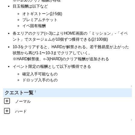
※○-1/3のクリア報酬が存在
目玉報酬は以下など
オトギストーン(計5個)
プレミアムチケット
イベ固有報酬
各エリアのクリア(○-3)によりHOME画面の「ミッション」-「イベ
ント」でスタージェムが10個ずつ獲得できる(計100個)
10-3をクリアすると、HARDが解禁される。若干難易度が上がった
状態から再び1-1〜10-3までクリアしていく。
※HARD解禁後、○-3(HARD)のクリア報酬が追加される
イベント限定の報酬として以下が獲得できる
確定入手可能なもの
ドロップ入手のもの
↑
†
クエスト一覧
ノーマル
ハード
↑