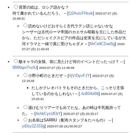
背景の絵は、ロシア語かな？
何て書かれているんだろう。 -- [
Q2AstcFHsuk
]
2020-07-27 (月)
10:48:31
読めないけどおそらく古代ラテン語じゃないかな
シーザーは古代ローマ帝国のカエサル暗殺を元にした作品だ
から。ただシェイクスピアの作品は史実を元にしているが大
河ドラマと一緒で真に受けちゃダメ -- [
MrCe9CZwe5g
]
2020-
07-27 (月) 11:43:43
敵キャラの女猿、前に見たけど何のイベントだったっけ？ -- [
95R0qmTnzlU
]
2020-07-27 (月) 11:38:38
小野小町のときだぞ -- [
rfjV/DyvFJY
]
2020-07-27 (月)
12:16:46
たしかクレオパトラもそのときだから、こっそり主張
しているのかもしれない -- [
.rlzB0/bI66
]
2020-07-27 (月)
15:45:41
湯けむりツアーでも出てたな。あの時は牛乳瓶持って
た。 -- [
4xhbCysUEbY
]
2020-07-27 (月) 20:33:17
お名前はSARRU（配布スタンプ＆たべもの） -- [
yiDsy2ZJ53g
]
2020-07-28 (火) 00:00:27