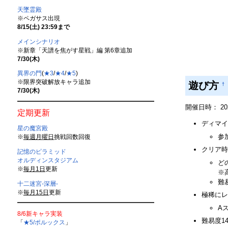
天墜霊殿
※ペガサス出現
8/15(土) 23:59まで
メインシナリオ
※新章「天譜を焦がす星戦」編 第6章追加
7/30(木)
異界の門
(
★3
/
★4
/
★5
)
※限界突破解放キャラ追加
遊び方
†
7/30(木)
開催日時： 2020/
定期更新
ディマイ
星の魔宮殿
参
※
毎週月曜日
挑戦回数回復
クリア時
記憶のピラミッド
オルディンスタジアム
ど
※
毎月1日
更新
※
難
十二迷宮-深層-
※
毎月15日
更新
極稀にレ
A
8/6新キャラ実装
難易度1
「
★5/ポルックス
」