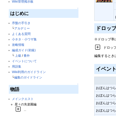
Wiki管理掲示板
↑
はじめに
序盤の手引き
ドロッ
└
アカデミー
よくある質問
※ドロップ率
小ネタ・小ワザ集
攻略情報
ドロッ
編成ガイド(初級)
編集するとき
└
上級
/
番外
イベントについて
用語集
イベン
Wiki利用のガイドライン
└
編集のガイドライン
↑
おぼんはつら
物語
おぼんはつら
メインクエスト
おぼんはつら
星々の失楽園編
...
おぼんはつら