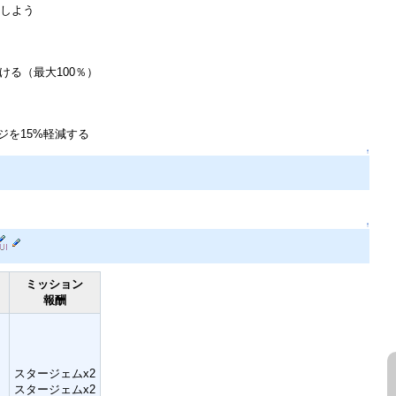
しよう
ける（最大100％）
ジを15%軽減する
↑
↑
ミッション
報酬
スタージェムx2
スタージェムx2