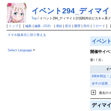
イベント294_ディマ
Top
/
イベント294_ディマイト討伐戦外伝ピカキャ系
[
トップ
] [
編集
|
編集（GUI）
|
凍結
|
差分
|
履歴
|
添付
|
リロード
] 
スマホ版表示に切り替える
イベン
Select Language
▼
開催中イベ
新↑ / 古↓
イ
9周年間近！
金牛の追憊、
過去の
ディマイ