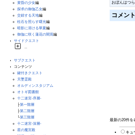
おぼんはつら
黄昏の少女
編
探求の御伽乙女
編
コメン
交錯する天地
編
柱石を照らす曙光
編
暗影に溶ける華夏
編
御伽に咲く蓮花の闇焉
編
サイドクエスト
...
サブクエスト
コンテンツ
鍵付きクエスト
天墜霊殿
オルディンスタジアム
オトギ図書館
十二迷宮-序層-
├
第一階層
├
第二階層
└
第三階層
最新の20件
十二迷宮-深層-
星の魔宮殿
キュウ