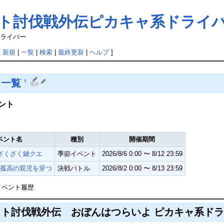
イト討伐戦外伝ピカキャ系ドライ
ドライバー
[
新規
|
一覧
|
検索
|
最終更新
|
ヘルプ
]
ト一覧
†
ント
ベント名
種別
開催期間
ざくざく鍵クエ
季節イベント
2026/8/6 0:00 〜 8/12 23:59
孤高の双児を穿つ
決戦バトル
2026/8/2 0:00 〜 8/13 23:59
イベント履歴
ト討伐戦外伝 おぼんはつらいよ ピカキャ系ド