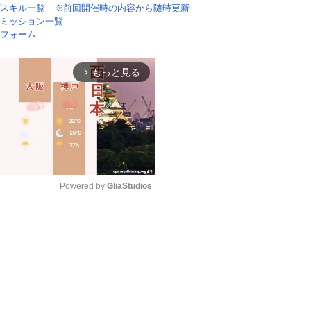
スキル一覧 ※前回開催時の内容から随時更新
ミッション一覧
フォーム
もっと見る
arrow_forward_ios
Powered by 
GliaStudios
Mute