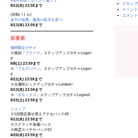
9周年間近！ざくざく鍵クエ
ドロップ
8/12(水) 23:59まで
イベント
(決戦バトル)
コメント
金牛の追憊、孤高の双児を穿つ
8/13(木) 23:59まで
新要素
期間限定ガチャ
※復刻「
ブラーマ
」ステップアップガチャLegen
d
8/8(土) 23:59まで
※「
アルデバラン
」ステップアップガチャLegen
d
8/11(火) 23:59まで
※火属性ピックアップガチャLimited+
8/13(木) 23:59まで
※「
ポルックス
」ステップアップガチャLegend
8/15(土) 23:59まで
ショップ
※1回限定着せ替えアクセパック48
8/12(水) 23:59まで
※スクラッチ装備パック
※精霊スペチケパック62
8/26(水) 23:59まで