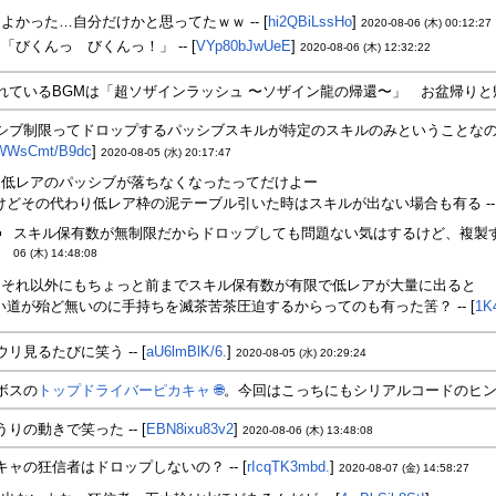
よかった…自分だけかと思ってたｗｗ -- [
hi2QBiLssHo
]
2020-08-06 (木) 00:12:27
「びくんっ びくんっ！」 -- [
VYp80bJwUeE
]
2020-08-06 (木) 12:32:22
れているBGMは「超ソザインラッシュ 〜ソザイン龍の帰還〜」 お盆帰りと帰還
シブ制限ってドロップするパッシブスキルが特定のスキルのみということな
WWsCmt/B9dc
]
2020-08-05 (水) 20:17:47
低レアのパッシブが落ちなくなったってだけよー
けどその代わり低レア枠の泥テーブル引いた時はスキルが出ない場合も有る -- 
スキル保有数が無制限だからドロップしても問題ない気はするけど、複製する
06 (木) 14:48:08
それ以外にもちょっと前までスキル保有数が有限で低レアが大量に出ると
い道が殆ど無いのに手持ちを滅茶苦茶圧迫するからってのも有った筈？ -- [
1K
リ見るたびに笑う -- [
aU6lmBlK/6.
]
2020-08-05 (水) 20:29:24
ボスの
トップドライバーピカキャ
🌐
。今回はこっちにもシリアルコードのヒントが
りの動きで笑った -- [
EBN8ixu83v2
]
2020-08-06 (木) 13:48:08
キャの狂信者はドロップしないの？ -- [
rIcqTK3mbd.
]
2020-08-07 (金) 14:58:27