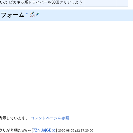
いよ ピカキャ系ドライバーを50回クリアしよう
トフォーム
†
を表示しています。
コメントページを参照
リが卑猥だww -- [
7ZniUajGBpc
]
2020-08-05 (水) 17:20:00