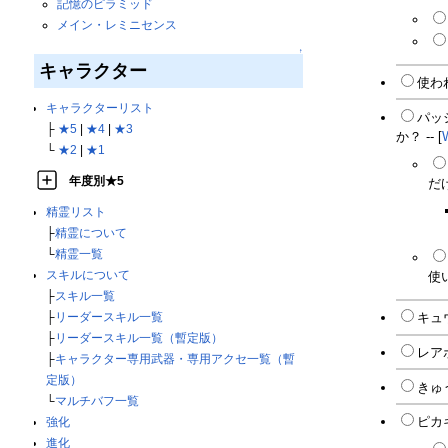
記憶のピラミッド
メイン・レミニセンス
↑
キャラクター
使わ
キャラクターリスト
パッ
├
★5
|
★4
|
★3
か？ -- [
└
★2
|
★1
年度別★5
だ
精霊リスト
├
精霊について
└
精霊一覧
スキルについて
使
├
スキル一覧
├
リーダースキル一覧
キュウ
├
リーダースキル一覧（暫定版）
レア
├
キャラクター専用武器・専用アクセ一覧（暫
定版）
きゅう
└
マルチバフ一覧
ピカ
強化
進化