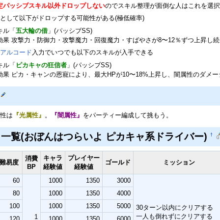
定パッシブスキル以外ドロップしない
のでスキル整理が面倒な人はこれを選択
として以下がドロップする可能性がある(極低確率)
キル「
五大輪の借
」(パッシブSS)
効果 攻撃力・防御力・攻撃魔力・回復魔力・すばやさが8〜12％ずつ上昇し続
アルコード
入力でいつでも以下のスキルが入手できる
キル「
ピカキャの狂信者
」(パッシブSS)
効果 ピカ・キャンの恩寵により、最大HPが10〜18%上昇し、闇属性のダメー
性は
『光属性』
。
『闇属性』
をパーティー編成して挑もう。
一覧(おぼんはつらいよ ピカキャ系ドライバー)
†
キャラ
プレイヤー
消費
難易度
ゴールド
ミッション
BP
経験値
経験値
60
1000
1350
3000
80
1000
1350
4000
100
1000
1350
5000
30ターン以内にクリアする
一人も倒れずにクリアする
1
120
1000
1350
6000