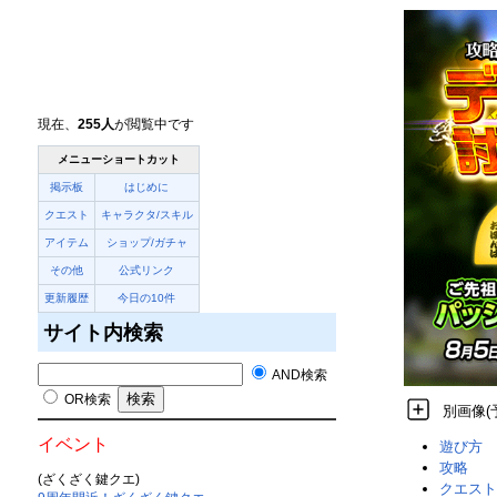
現在、
255人
が閲覧中です
メニューショートカット
掲示板
はじめに
クエスト
キャラクタ/スキル
アイテム
ショップ/ガチャ
その他
公式リンク
更新履歴
今日の10件
サイト内検索
AND検索
OR検索
別画像(
イベント
遊び方
攻略
(ざくざく鍵クエ)
クエスト