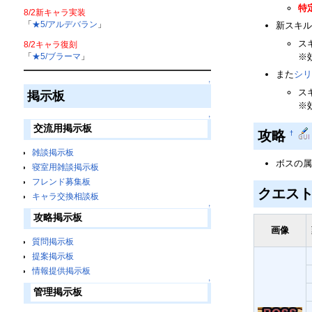
特
8/2新キャラ実装
「
★5/アルデバラン
」
新スキル
ス
8/2キャラ復刻
「
★5/ブラーマ
」
※
また
シリ
↑
ス
掲示板
※
↑
交流用掲示板
攻略
†
雑談掲示板
ボスの属
寝室用雑談掲示板
フレンド募集板
クエスト
キャラ交換相談板
↑
攻略掲示板
画像
質問掲示板
提案掲示板
情報提供掲示板
↑
管理掲示板