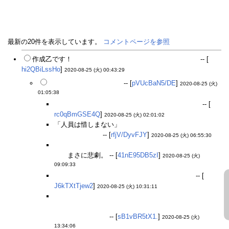
最新の20件を表示しています。
コメントページを参照
作成乙です！
シレっとシーザー出てきたびっくりした
-- [
hi2QBiLssHo
]
2020-08-25 (火) 00:43:29
知らない人もいますね…
-- [
pVUcBaN5/DE
]
2020-08-25 (火)
01:05:38
四大悲劇に拘っている訳でもないのにマクベス？
-- [
rc0qBmGSE4Q
]
2020-08-25 (火) 02:01:02
「人員は惜しまない」
だから入れてきたんだろう。オ
セロいないけど
-- [
rfjV/DyvFJY
]
2020-08-25 (火) 06:55:30
原作では主人公の一人のはずなのに呼ばれないロミ
オ、
まさに悲劇。 -- [
41nE95DB5zI
]
2020-08-25 (火)
09:09:33
ジュリアス・シーザーの主人公も主人公いない
-- [
J6kTXtTjew2
]
2020-08-25 (火) 10:31:11
星５にフアナ、星４・星３のどれかにマクベスとまだ
出て来てない１人、そしてイベントにシェイクスピア
という感じかな？
-- [
sB1vBR5tX1.
]
2020-08-25 (火)
13:34:06