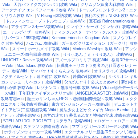
Wiki
|
天啓パラドクス(テンパラ)攻略 Wiki
|
クリムゾン妖魔大戦攻略 Wiki
|
アークナイツ エンドフィールド攻略 Wiki
|
ドールズフロントライン2：エク
シリウム攻略 Wiki
|
V Rising日本語攻略 Wiki
|
勝利の女神：NIKKE攻略 Wiki
|
ドルフィンウェーブ（ドルウェブ）攻略Wiki
|
宝石姫 Reincarnation攻略
Wiki
|
アライアンスセージ攻略Wiki
|
クレイヴ・サーガ（クレサガ）攻略Wiki
|
エーテルゲイザー攻略Wiki
|
ティンクルスターナイツ（クルスタ）攻略Wiki
|
リバース：1999攻略Wiki
|
Kemono Friends：Kingdom Wiki
|
スノウブレイ
ク 攻略 Wiki
|
ハニカム 攻略wiki
|
ガールズクリエイション（ガークリ）攻略
Wiki
|
スイートホームメイド攻略 Wiki
|
Modern Warships 攻略 Wiki
|
アッシ
ュエコーズ-白荊回廊-攻略 Wiki
|
りりぃあんじぇ（りりあん） 攻略Wiki
|
UNLIGHT：Revive 攻略Wiki
|
アズールプロミリア 有志Wiki
|
桜島RPサーバ
ーWiki
|
Mad Island 攻略Wiki
|
転職魔王～リストラ勇者のお仕置きセレナー
デ～ 攻略Wiki
|
サマバケ！すくらんぶる 攻略wiki
|
オリスライズ 攻略wiki
|
ノクティルセント：暁の前に 攻略Wiki
|
鈴蘭の剣攻略Wiki
|
リベリオン ギル
ガメッシュ（リベガメ）攻略Wiki
|
5chどんぐり非公式まとめwiki
|
夢幻楼と
眠れぬ蝶 攻略Wiki
|
レゾナンス：無限号列車 攻略 Wiki
|
Vtuber総合データベ
ースwiki
|
千年戦争アイギスシナリオwiki
|
ANGELICA ASTER 攻略Wiki
|
Elin
攻略有志wiki
|
魔王カリンちゃんRPG ～恋姫建国奔走記～攻略 Wiki
|
エタク
ロニクル：Re攻略考察wiki
|
東方ダンジョンメーカー攻略wiki
|
デュエットナ
イトアビス(二重螺旋)攻略 Wiki
|
魔法少女まどか☆マギカ Magia Exedra（ま
どドラ）攻略有志Wiki
|
東方の迷宮Tri 夢見る乙女と神秘の宝珠 攻略有志Wiki
|
STELLAR IDOL PROJECT（ステラP）攻略Wiki
|
エロゲー・エロアニメ声
優総合Wiki
|
ステラソラ攻略有志 Wiki
|
マブラヴ ガールズガーデン攻略 Wiki
|
ホライゾンウォーカー攻略 Wiki
|
エターナルツリー新生(REエタツリ)攻略
Wiki
|
アイコミ 攻略wiki
|
TRPG怪異討滅譚5版対応Wiki
|
恋姫大戦 攻略Wiki
|