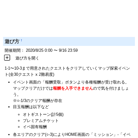
†
遊び方
開催期間： 2020/8/25 0:00 〜 9/16 23:59
遊び方を開く
1-1〜10-3まで用意されたクエストをクリアしていくマップ探索イベン
ト(全30クエスト x 2難易度)
イベント画面の「報酬受取」ボタンより各種報酬が受け取れる。
マップクリアだけでは
報酬を入手できません
ので気を付けましょ
う。
※○-1/3のクリア報酬が存在
目玉報酬は以下など
オトギストーン(計5個)
プレミアムチケット
イベ固有報酬
各エリアのクリア(○-3)によりHOME画面の「ミッション」-「イベ