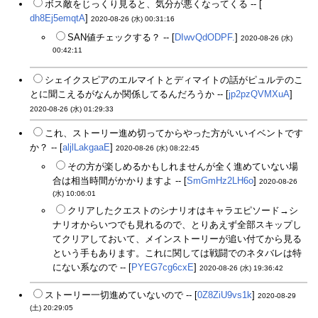
ボス敵をじっくり見ると、気分が悪くなってくる -- [
dh8Ej5emqtA
]
2020-08-26 (水) 00:31:16
SAN値チェックする？ -- [
DIwvQdODPF.
]
2020-08-26 (水)
00:42:11
シェイクスピアのエルマイトとディマイトの話がピュルテのこ
とに聞こえるがなんか関係してるんだろうか -- [
jp2pzQVMXuA
]
2020-08-26 (水) 01:29:33
これ、ストーリー進め切ってからやった方がいいイベントです
か？ -- [
aljlLakgaaE
]
2020-08-26 (水) 08:22:45
その方が楽しめるかもしれませんが全く進めていない場
合は相当時間がかかりますよ -- [
SmGmHz2LH6o
]
2020-08-26
(水) 10:06:01
クリアしたクエストのシナリオはキャラエピソード→シ
ナリオからいつでも見れるので、とりあえず全部スキップし
てクリアしておいて、メインストーリーが追い付てから見る
という手もあります。これに関しては戦闘でのネタバレは特
にない系なので -- [
PYEG7cg6cxE
]
2020-08-26 (水) 19:36:42
ストーリー一切進めていないので -- [
0Z8ZiU9vs1k
]
2020-08-29
(土) 20:29:05