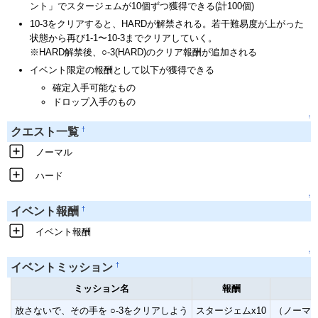
ント」でスタージェムが10個ずつ獲得できる(計100個)
10-3をクリアすると、HARDが解禁される。若干難易度が上がった
状態から再び1-1〜10-3までクリアしていく。
※HARD解禁後、○-3(HARD)のクリア報酬が追加される
イベント限定の報酬として以下が獲得できる
確定入手可能なもの
ドロップ入手のもの
↑
†
クエスト一覧
ノーマル
ハード
↑
†
イベント報酬
イベント報酬
↑
†
イベントミッション
ミッション名
報酬
放さないで、その手を ○-3をクリアしよう
スタージェムx10
（ノーマル