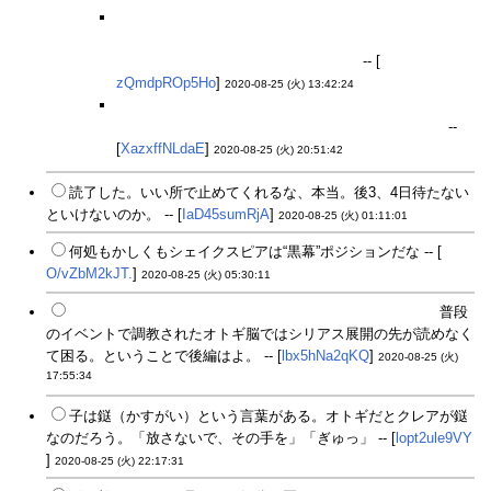
たぶん★３，４はいないタイプのイベントだから突然
の顔見せと合わせて考えるとマクベスは3周年後最初
のメダルキャラ辺りじゃないだろうか
-- [
zQmdpROp5Ho
]
2020-08-25 (火) 13:42:24
マクベス壊れたダッチワイフみたいな表情してて草生
え散らかしたぞ。もうちょいいい表情なかったかな
--
[
XazxffNLdaE
]
2020-08-25 (火) 20:51:42
読了した。いい所で止めてくれるな、本当。後3、4日待たない
といけないのか。 -- [
IaD45sumRjA
]
2020-08-25 (火) 01:11:01
何処もかしくもシェイクスピアは“黒幕”ポジションだな -- [
O/vZbM2kJT.
]
2020-08-25 (火) 05:30:11
え、これシェイクスピアがプレイアブルになる流れなの？
普段
のイベントで調教されたオトギ脳ではシリアス展開の先が読めなく
て困る。ということで後編はよ。 -- [
lbx5hNa2qKQ
]
2020-08-25 (火)
17:55:34
子は鎹（かすがい）という言葉がある。オトギだとクレアが鎹
なのだろう。「放さないで、その手を」「ぎゅっ」 -- [
lopt2ule9VY
]
2020-08-25 (火) 22:17:31