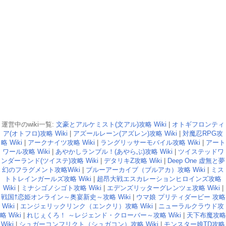
運営中のwiki一覧:
文豪とアルケミスト(文アル)攻略 Wiki
|
オトギフロンティ
ア(オトフロ)攻略 Wiki
|
アズールレーン(アズレン)攻略 Wiki
|
対魔忍RPG攻
略 Wiki
|
アークナイツ攻略 Wiki
|
ラングリッサーモバイル攻略 Wiki
|
アート
ワール攻略 Wiki
|
あやかしランブル！(あやらぶ)攻略 Wiki
|
ツイステッドワ
ンダーランド(ツイステ)攻略 Wiki
|
デタリキZ攻略 Wiki
|
Deep One 虚無と夢
幻のフラグメント攻略Wiki
|
ブルーアーカイブ（ブルアカ）攻略 Wiki
|
ミス
トトレインガールズ攻略 Wiki
|
超昂大戦エスカレーションヒロインズ攻略
Wiki
|
ミナシゴノシゴト攻略 Wiki
|
エデンズリッターグレンツェ攻略 Wiki
|
戦国†恋姫オンライン～奥宴新史～攻略 Wiki
|
ウマ娘 プリティダービー 攻略
Wiki
|
エンジェリックリンク（エンクリ）攻略 Wiki
|
ニューラルクラウド攻
略 Wiki
|
れじぇくろ！ ～レジェンド・クローバー～攻略 Wiki
|
天下布魔攻略
Wiki
|
シュガーコンフリクト（シュガコン）攻略 Wiki
|
モンスター娘TD攻略