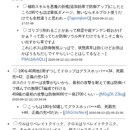
補助スキルを悪魔の折檻(追加効果で防御アップ)にしたと
ころ190でもほぼ最低ダメージ。無いならオルプロト使うだ
けでも全然違うと思われ -- [
7apxrnjkevQ
]
2020-09-12 (土)
17:57:48
ゴリゴリ削れることがあって精霊や超デンデン鎧おかげ
かぁ？って思ってたが防御ソウル外すだけでもそこそこ食ら
い出すから草ですよ
これにボスは防御無視ぶっぱで、状態異常は効くけどお供は
かばうもちだしでイヤらしいことはしてるなと -- [
P9Acb4vhQLc
]
2020-09-12 (土) 19:03:59
190を40周他1周ずつしてドロップはグラスホッパー×34、死覇
兜×42、正義の兜×13
ボスのトリガーは攻撃がないから、最初の攻撃を耐えて後は防御バ
フ積んでの無限CT編成で行ける
459級の最初の攻撃は防御9000で一発2700くらい -- [
MGgZK.Z3lug
]
2020-09-12 (土) 23:34:04
こっちは190を50週してグラスホッパー×45、死覇兜
×44、正義の兜×0だわ -- [
jSNJchzNw.k
]
2020-09-13 (日) 05:22:30
ウルはリベレイトクイック、クロエはリベレイトテクニク。
で、キャナメルはリベレイト……何？ジャスティス？ -- [