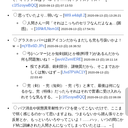
c1fSzoywBQQ
]
2020-09-13 (日) 07:13:53
思っていたより...弱いな -- [
WI9.e4dq8.2
]
2020-09-13 (日) 13:26:21
人間さん一同「それはこっちのセリフなんだよなぁ…(困
惑)」 -- [
16NkfLNsm16
]
2020-09-13 (日) 17:54:51
グラスホッパーは銃アイコンだからまだしも兜も弓扱いかよ！
ｗ -- [
mjYBx6D.JPc
]
2020-09-13 (日) 16:36:52
弓(ハンマー)とか短剣(銃)とか槍(料理？)があるんだから
何も問題無いね！ -- [
avoVZvmIERE
]
2020-09-13 (日) 18:11:14
投てき武器、銃剣部分、謎物質だから、そこまでおか
しくは無いはず -- [
Lfvd7PVAC1Y
]
2020-09-13 (日)
22:03:40
兜（剣）・兜（短剣）・兜（弓）と来て、最後は何にな
るかな。兜（特殊）だったらそれはそれで普通に受け入れら
れそうな気もする。 -- [
c1fSzoywBQQ
]
2020-09-13 (日) 22:06:09
バフ消去や状態異常耐性デバフを使ってこないだけで、ここま
で弱く感じるのかって思いますよね。つまらないから踏ん張りとか
反射とか、もっといろいろやってこいよ！……ハッ、いつの間にか
ドMに訓練された人間さんになってしまっていたとは…。 -- [