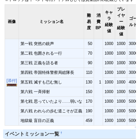
プレ
キャ
難
消
イヤ
ラ
ゴー
画像
ミッション名
易
費
ー
経験
ルド
度
BP
経験
値
値
第一戦 突然の銃声
50
1000
1000
3000
第二戦 包囲される一行
70
1000
1000
3000
第三戦 正義を語る者
90
1000
1000
3000
第四戦 帝国特殊警察局総隊長
110
1000
1000
3000
[添付]
第五戦 滅すも已む無し
130
1
1000
1000
4000
第六戦 一斉掃射
150
1000
1000
5000
第七戦 思っていたより……弱いな
170
1000
1000
5000
第八戦 われらの歩む道こそが正義
190
1000
1000
5000
地獄級 盲目の正義
459
1000
1000
5000
↑
†
イベントミッション一覧