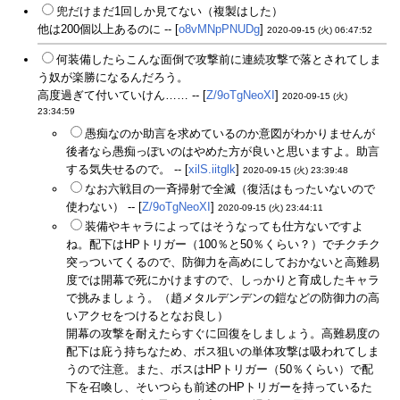
兜だけまだ1回しか見てない（複製はした）
他は200個以上あるのに -- [
o8vMNpPNUDg
]
2020-09-15 (火) 06:47:52
何装備したらこんな面倒で攻撃前に連続攻撃で落とされてしま
う奴が楽勝になるんだろう。
高度過ぎて付いていけん…… -- [
Z/9oTgNeoXI
]
2020-09-15 (火)
23:34:59
愚痴なのか助言を求めているのか意図がわかりませんが
後者なら愚痴っぽいのはやめた方が良いと思いますよ。助言
する気失せるので。 -- [
xilS.iitglk
]
2020-09-15 (火) 23:39:48
なお六戦目の一斉掃射で全滅（復活はもったいないので
使わない） -- [
Z/9oTgNeoXI
]
2020-09-15 (火) 23:44:11
装備やキャラによってはそうなっても仕方ないですよ
ね。配下はHPトリガー（100％と50％くらい？）でチクチク
突っついてくるので、防御力を高めにしておかないと高難易
度では開幕で死にかけますので、しっかりと育成したキャラ
で挑みましょう。（趙メタルデンデンの鎧などの防御力の高
いアクセをつけるとなお良し）
開幕の攻撃を耐えたらすぐに回復をしましょう。高難易度の
配下は庇う持ちなため、ボス狙いの単体攻撃は吸われてしま
うので注意。また、ボスはHPトリガー（50％くらい）で配
下を召喚し、そいつらも前述のHPトリガーを持っているた