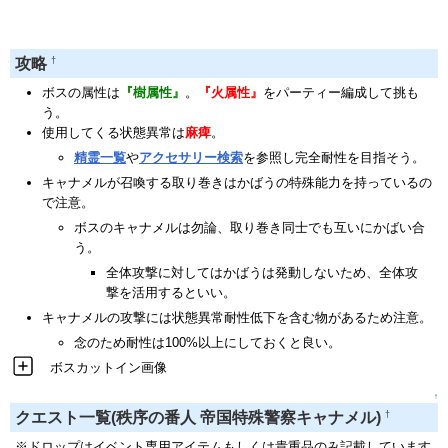
†
攻略
ボスの属性は
『樹属性』
。
『火属性』
をパーティー編成して挑も
う。
使用してくる状態異常は
麻痺
。
精霊一覧
や
アクセサリー検索
を参照し完全耐性を目指そう。
キャナメルが召喚する取り巻きはかばうの特殊能力を持っているの
で注意。
ボスのキャナメルは勿論、取り巻き同士でも互いにかばい合
う。
全体攻撃に対してはかばうは発動しないため、全体攻
撃を活用するといい。
キャナメルの攻撃には状態異常耐性低下を含む物があるため注意。
念のため耐性は100%以上にしておくと良い。
ボスカットイン画像
↑
†
クエスト一覧(秩序の番人 帝国特殊警察キャナメル)
※ドロップはイベント専用アイテムもしくは貴重品のみ記載しています