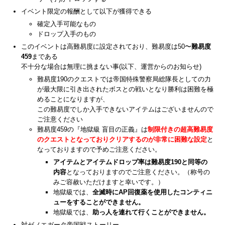
イベント限定の報酬として以下が獲得できる
確定入手可能なもの
ドロップ入手のもの
このイベントは高難易度に設定されており、難易度は50〜
難易度
459
まである
不十分な場合は無理に挑まない事(以下、運営からのお知らせ)
難易度190のクエストでは帝国特殊警察局総隊長としての力
が最大限に引き出されたボスとの戦いとなり勝利は困難を極
めることになりますが、
この難易度でしか入手できないアイテムはございませんので
ご注意ください
難易度459の『地獄級 盲目の正義』は
制限付きの超高難易度
のクエストとなっておりクリアするのが非常に困難な設定
と
なっておりますので予めご注意ください。
アイテムとアイテムドロップ率は難易度190と同等の
内容
となっておりますのでご注意ください。（称号の
みご容赦いただけますと幸いです。）
地獄級では、
全滅時にAP回復薬を使用したコンティニ
ューをすることができません。
地獄級では、
助っ人を連れて行くことができません。
対ゼノエガータ帝国戦ストーリー