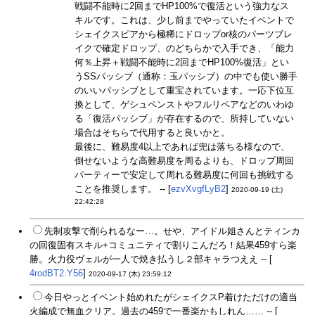
戦闘不能時に2回までHP100%で復活という強力なス
キルです。これは、少し前までやっていたイベントで
シェイクスピアから極稀にドロップor核のパーツブレ
イクで確定ドロップ、のどちらかで入手でき、「能力
何％上昇＋戦闘不能時に2回までHP100%復活」とい
うSSパッシブ（通称：玉パッシブ）の中でも使い勝手
のいいパッシブとして重宝されています。一応下位互
換として、ゲシュペンストやフルリペアなどのいわゆ
る「復活パッシブ」が存在するので、所持していない
場合はそちらで代用すると良いかと。
最後に、難易度4以上であれば兜は落ちる様なので、
倒せないような高難易度を周るよりも、ドロップ周回
パーティーで安定して周れる難易度に何回も挑戦する
ことを推奨します。 -- [
ezvXvgfLyB2
]
2020-09-19 (土)
22:42:28
先制攻撃で削られるなー…。せや、アイドル姐さんとティンカ
の回復固有スキル+コミュニティで割りこんだろ！結果459すら楽
勝。火力役ヴェルが一人で焼き払うし２部キャラつええ -- [
4rodBT2.Y56
]
2020-09-17 (木) 23:59:12
今日やっとイベント始めれたがシェイクスP着けただけの適当
火編成で無血クリア。過去の459で一番楽かもしれん…… -- [