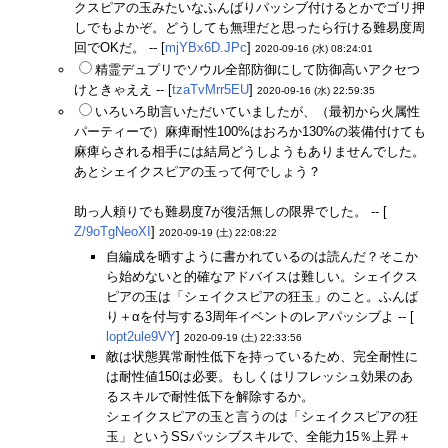
クスピアの玉みたいなふんばりパッシブ付けるとかでゴリ押
しでもよかぞ。どうしても無理だと思ったら行ける難易度周
回でOKだ。 -- [
mjYBx6D.JPc
]
2020-09-16 (水) 08:24:01
精霊デュプリでソウル全部防御にして防御高いアクセつ
けときゃええ -- [
tzaTvMrr5EU
]
2020-09-16 (水) 22:59:35
いろいろ助言いただいていましたが、（最初から火属性
パーティーで）麻痺耐性100%はおろか130%の装備付けても
麻痺らされる相手には結局どうしようもありませんでした。
あとシェイクスピアの玉って何でしょう？
助っ人頼りでも難易度7が復活無しの限界でした。 -- [
Z/9oTgNeoXI
]
2020-09-19 (土) 22:08:22
自編成を晒すように書かれているのは読んだ？そこか
ら始めないと的確なアドバイスは難しい。シェイクス
ピアの玉は「シェイクスピアの狂玉」のこと。ふんば
り＋αを付与する3周年イベントのレアパッシブよ -- [
lopt2ule9VY
]
2020-09-19 (土) 22:33:56
敵は状態異常耐性低下を持っているため、完全耐性に
は耐性値150は必要。もしくはリフレッシュ効果のあ
るスキルで耐性低下を解除するか。
シェイクスピアの玉と言うのは「シェイクスピアの狂
玉」というSSパッシブスキルで、全能力15％上昇＋