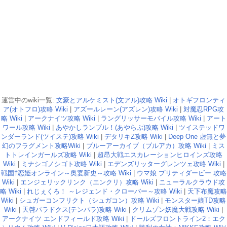
運営中のwiki一覧:
文豪とアルケミスト(文アル)攻略 Wiki
|
オトギフロンティ
ア(オトフロ)攻略 Wiki
|
アズールレーン(アズレン)攻略 Wiki
|
対魔忍RPG攻
略 Wiki
|
アークナイツ攻略 Wiki
|
ラングリッサーモバイル攻略 Wiki
|
アート
ワール攻略 Wiki
|
あやかしランブル！(あやらぶ)攻略 Wiki
|
ツイステッドワ
ンダーランド(ツイステ)攻略 Wiki
|
デタリキZ攻略 Wiki
|
Deep One 虚無と夢
幻のフラグメント攻略Wiki
|
ブルーアーカイブ（ブルアカ）攻略 Wiki
|
ミス
トトレインガールズ攻略 Wiki
|
超昂大戦エスカレーションヒロインズ攻略
Wiki
|
ミナシゴノシゴト攻略 Wiki
|
エデンズリッターグレンツェ攻略 Wiki
|
戦国†恋姫オンライン～奥宴新史～攻略 Wiki
|
ウマ娘 プリティダービー 攻略
Wiki
|
エンジェリックリンク（エンクリ）攻略 Wiki
|
ニューラルクラウド攻
略 Wiki
|
れじぇくろ！ ～レジェンド・クローバー～攻略 Wiki
|
天下布魔攻略
Wiki
|
シュガーコンフリクト（シュガコン）攻略 Wiki
|
モンスター娘TD攻略
Wiki
|
天啓パラドクス(テンパラ)攻略 Wiki
|
クリムゾン妖魔大戦攻略 Wiki
|
アークナイツ エンドフィールド攻略 Wiki
|
ドールズフロントライン2：エク