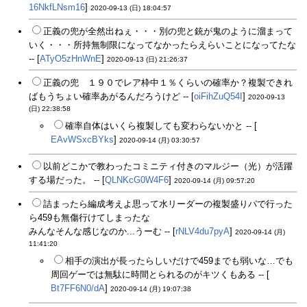
16NkfLNsm16
]
2020-09-13 (日) 18:04:57
正義の兜が全然出ねぇ・・・別の兜と銃が鬼のように溜まって
いく・・・所持無制限になってなかったらえらいことになってたな
-- [
ATyO5zHnWnE
]
2020-09-13 (日) 21:26:37
正義の兜 １９０でレア枠中１％くらいの確率か？複製できれ
ばもうちょい確率あがるんだろうけど -- [
oiFihZuQ54I
]
2020-09-13
(日) 22:38:58
確率自体はいくら複製しても変わらないかと -- [
EAvWSxcBYks
]
2020-09-14 (月) 03:30:57
以前どこかで教わったコミニティ付きのマルジー（光）が活躍
する場だった。 -- [
QLNKcG0W4F6
]
2020-09-14 (月) 09:57:20
詰まったら編成考えよ思って水リーダーの複製盛りパで行った
ら459も無傷行けてしまったな
みんなそんな感じなのか...うーむ -- [
rNLV4du7pyA
]
2020-09-14 (月)
11:41:20
相手の演出が長ったらしいだけで459までも弱いな…でも
周回ゲーでは無駄に時間とられるのがキツくもある -- [
Bt7FF6N0/dA
]
2020-09-14 (月) 19:07:38