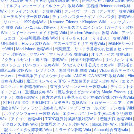
シリウム攻略 Wiki
|
V Rising日本語攻略 Wiki
|
勝利の女神：NIKKE攻略 Wiki
|
ドルフィンウェーブ（ドルウェブ）攻略Wiki
|
宝石姫 Reincarnation攻略
Wiki
|
アライアンスセージ攻略Wiki
|
クレイヴ・サーガ（クレサガ）攻略Wiki
|
エーテルゲイザー攻略Wiki
|
ティンクルスターナイツ（クルスタ）攻略Wiki
|
リバース：1999攻略Wiki
|
Kemono Friends：Kingdom Wiki
|
スノウブレイ
ク 攻略 Wiki
|
ハニカム 攻略wiki
|
ガールズクリエイション（ガークリ）攻略
Wiki
|
スイートホームメイド攻略 Wiki
|
Modern Warships 攻略 Wiki
|
アッシ
ュエコーズ-白荊回廊-攻略 Wiki
|
りりぃあんじぇ（りりあん） 攻略Wiki
|
UNLIGHT：Revive 攻略Wiki
|
アズールプロミリア 有志Wiki
|
桜島RPサーバ
ーWiki
|
Mad Island 攻略Wiki
|
転職魔王～リストラ勇者のお仕置きセレナー
デ～ 攻略Wiki
|
サマバケ！すくらんぶる 攻略wiki
|
オリスライズ 攻略wiki
|
ノクティルセント：暁の前に 攻略Wiki
|
鈴蘭の剣攻略Wiki
|
リベリオン ギル
ガメッシュ（リベガメ）攻略Wiki
|
5chどんぐり非公式まとめwiki
|
夢幻楼と
眠れぬ蝶 攻略Wiki
|
レゾナンス：無限号列車 攻略 Wiki
|
Vtuber総合データベ
ースwiki
|
千年戦争アイギスシナリオwiki
|
ANGELICA ASTER 攻略Wiki
|
Elin
攻略有志wiki
|
魔王カリンちゃんRPG ～恋姫建国奔走記～攻略 Wiki
|
エタク
ロニクル：Re攻略考察wiki
|
東方ダンジョンメーカー攻略wiki
|
デュエットナ
イトアビス(二重螺旋)攻略 Wiki
|
魔法少女まどか☆マギカ Magia Exedra（ま
どドラ）攻略有志Wiki
|
東方の迷宮Tri 夢見る乙女と神秘の宝珠 攻略有志Wiki
|
STELLAR IDOL PROJECT（ステラP）攻略Wiki
|
エロゲー・エロアニメ声
優総合Wiki
|
ステラソラ攻略有志 Wiki
|
マブラヴ ガールズガーデン攻略 Wiki
|
ホライゾンウォーカー攻略 Wiki
|
エターナルツリー新生(REエタツリ)攻略
Wiki
|
アイコミ 攻略wiki
|
TRPG怪異討滅譚5版対応Wiki
|
恋姫大戦 攻略Wiki
|
テクロノス攻略 Wiki
|
対魔忍スクワッド攻略 Wiki
|
bloxd攻略 Wiki
|
邪神戦
記ルルイエ少女隊攻略 Wiki
|
キラーイン攻略 Wiki
|
Acacia総合有志wiki
|