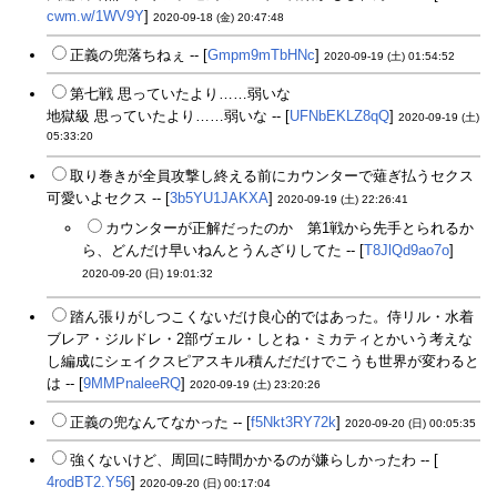
cwm.w/1WV9Y
]
2020-09-18 (金) 20:47:48
正義の兜落ちねぇ -- [
Gmpm9mTbHNc
]
2020-09-19 (土) 01:54:52
第七戦 思っていたより……弱いな
地獄級 思っていたより……弱いな -- [
UFNbEKLZ8qQ
]
2020-09-19 (土)
05:33:20
取り巻きが全員攻撃し終える前にカウンターで薙ぎ払うセクス
可愛いよセクス -- [
3b5YU1JAKXA
]
2020-09-19 (土) 22:26:41
カウンターが正解だったのか 第1戦から先手とられるか
ら、どんだけ早いねんとうんざりしてた -- [
T8JlQd9ao7o
]
2020-09-20 (日) 19:01:32
踏ん張りがしつこくないだけ良心的ではあった。侍リル・水着
ブレア・ジルドレ・2部ヴェル・しとね・ミカティとかいう考えな
し編成にシェイクスピアスキル積んだだけでこうも世界が変わると
は -- [
9MMPnaleeRQ
]
2020-09-19 (土) 23:20:26
正義の兜なんてなかった -- [
f5Nkt3RY72k
]
2020-09-20 (日) 00:05:35
強くないけど、周回に時間かかるのが嫌らしかったわ -- [
4rodBT2.Y56
]
2020-09-20 (日) 00:17:04