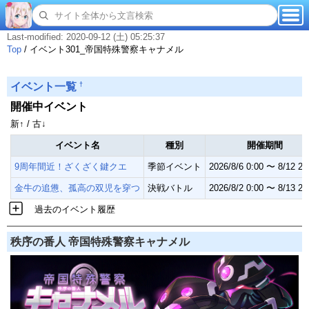
Last-modified: 2020-09-12 (土) 05:25:37
Top
/
イベント301_帝国特殊警察キャナメル
†
イベント一覧
開催中イベント
新↑ / 古↓
イベント名
種別
開催期間
9周年間近！ざくざく鍵クエ
季節イベント
2026/8/6 0:00 〜 8/12 23
金牛の追憊、孤高の双児を穿つ
決戦バトル
2026/8/2 0:00 〜 8/13 23
過去のイベント履歴
秩序の番人 帝国特殊警察キャナメル