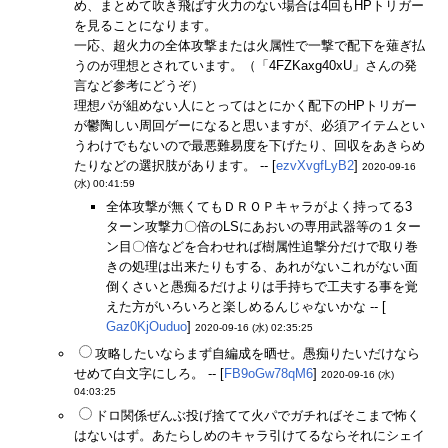
め、まとめて吹き飛ばす火力のない場合は4回もHPトリガー
を見ることになります。
一応、超火力の全体攻撃または火属性で一撃で配下を薙ぎ払
うのが理想とされています。（「4FZKaxg40xU」さんの発
言など参考にどうぞ）
理想パが組めない人にとってはとにかく配下のHPトリガー
が鬱陶しい周回ゲーになると思いますが、必須アイテムとい
うわけでもないので最悪難易度を下げたり、回収をあきらめ
たりなどの選択肢があります。 -- [
ezvXvgfLyB2
]
2020-09-16
(水) 00:41:59
全体攻撃が無くてもＤＲＯＰキャラがよく持ってる3
ターン攻撃力〇倍のLSにあおいの専用武器等の１ター
ン目〇倍などを合わせれば樹属性追撃分だけで取り巻
きの処理は出来たりもする、あれがないこれがない面
倒くさいと愚痴るだけよりは手持ちで工夫する事を覚
えた方がいろいろと楽しめるんじゃないかな -- [
Gaz0KjOuduo
]
2020-09-16 (水) 02:35:25
攻略したいならまず自編成を晒せ。愚痴りたいだけなら
せめて白文字にしろ。 -- [
FB9oGw78qM6
]
2020-09-16 (水)
04:03:25
ドロ関係ぜんぶ投げ捨てて火パでガチればそこまで怖く
はないはず。あたらしめのキャラ引けてるならそれにシェイ