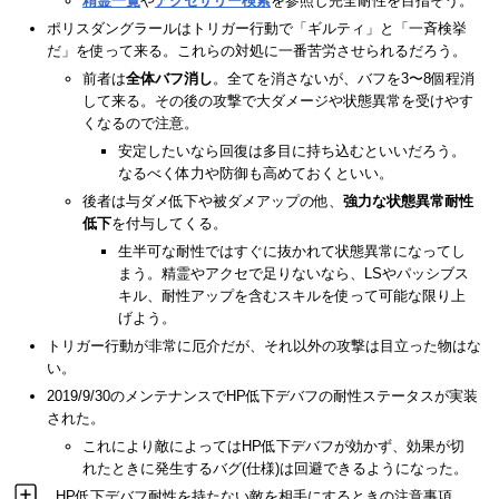
精霊一覧
や
アクセサリー検索
を参照し完全耐性を目指そう。
ポリスダングラールはトリガー行動で「ギルティ」と「一斉検挙
だ」を使って来る。これらの対処に一番苦労させられるだろう。
前者は
全体バフ消し
。全てを消さないが、バフを3〜8個程消
して来る。その後の攻撃で大ダメージや状態異常を受けやす
くなるので注意。
安定したいなら回復は多目に持ち込むといいだろう。
なるべく体力や防御も高めておくといい。
後者は与ダメ低下や被ダメアップの他、
強力な状態異常耐性
低下
を付与してくる。
生半可な耐性ではすぐに抜かれて状態異常になってし
まう。精霊やアクセで足りないなら、LSやパッシブス
キル、耐性アップを含むスキルを使って可能な限り上
げよう。
トリガー行動が非常に厄介だが、それ以外の攻撃は目立った物はな
い。
2019/9/30のメンテナンスでHP低下デバフの耐性ステータスが実装
された。
これにより敵によってはHP低下デバフが効かず、効果が切
れたときに発生するバグ(仕様)は回避できるようになった。
HP低下デバフ耐性を持たない敵を相手にするときの注意事項