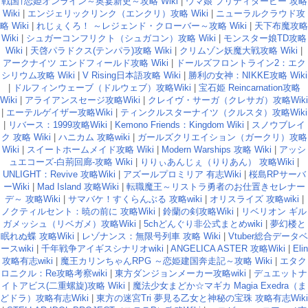
戦国†恋姫オンライン～奥宴新史～攻略 Wiki
|
ウマ娘 プリティダービー 攻略
Wiki
|
エンジェリックリンク（エンクリ）攻略 Wiki
|
ニューラルクラウド攻
略 Wiki
|
れじぇくろ！ ～レジェンド・クローバー～攻略 Wiki
|
天下布魔攻略
Wiki
|
シュガーコンフリクト（シュガコン）攻略 Wiki
|
モンスター娘TD攻略
Wiki
|
天啓パラドクス(テンパラ)攻略 Wiki
|
クリムゾン妖魔大戦攻略 Wiki
|
アークナイツ エンドフィールド攻略 Wiki
|
ドールズフロントライン2：エク
シリウム攻略 Wiki
|
V Rising日本語攻略 Wiki
|
勝利の女神：NIKKE攻略 Wiki
|
ドルフィンウェーブ（ドルウェブ）攻略Wiki
|
宝石姫 Reincarnation攻略
Wiki
|
アライアンスセージ攻略Wiki
|
クレイヴ・サーガ（クレサガ）攻略Wiki
|
エーテルゲイザー攻略Wiki
|
ティンクルスターナイツ（クルスタ）攻略Wiki
|
リバース：1999攻略Wiki
|
Kemono Friends：Kingdom Wiki
|
スノウブレイ
ク 攻略 Wiki
|
ハニカム 攻略wiki
|
ガールズクリエイション（ガークリ）攻略
Wiki
|
スイートホームメイド攻略 Wiki
|
Modern Warships 攻略 Wiki
|
アッシ
ュエコーズ-白荊回廊-攻略 Wiki
|
りりぃあんじぇ（りりあん） 攻略Wiki
|
UNLIGHT：Revive 攻略Wiki
|
アズールプロミリア 有志Wiki
|
桜島RPサーバ
ーWiki
|
Mad Island 攻略Wiki
|
転職魔王～リストラ勇者のお仕置きセレナー
デ～ 攻略Wiki
|
サマバケ！すくらんぶる 攻略wiki
|
オリスライズ 攻略wiki
|
ノクティルセント：暁の前に 攻略Wiki
|
鈴蘭の剣攻略Wiki
|
リベリオン ギル
ガメッシュ（リベガメ）攻略Wiki
|
5chどんぐり非公式まとめwiki
|
夢幻楼と
眠れぬ蝶 攻略Wiki
|
レゾナンス：無限号列車 攻略 Wiki
|
Vtuber総合データベ
ースwiki
|
千年戦争アイギスシナリオwiki
|
ANGELICA ASTER 攻略Wiki
|
Elin
攻略有志wiki
|
魔王カリンちゃんRPG ～恋姫建国奔走記～攻略 Wiki
|
エタク
ロニクル：Re攻略考察wiki
|
東方ダンジョンメーカー攻略wiki
|
デュエットナ
イトアビス(二重螺旋)攻略 Wiki
|
魔法少女まどか☆マギカ Magia Exedra（ま
どドラ）攻略有志Wiki
|
東方の迷宮Tri 夢見る乙女と神秘の宝珠 攻略有志Wiki