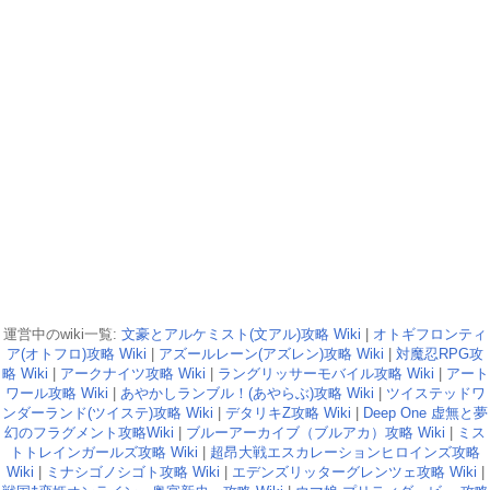
運営中のwiki一覧:
文豪とアルケミスト(文アル)攻略 Wiki
|
オトギフロンティ
ア(オトフロ)攻略 Wiki
|
アズールレーン(アズレン)攻略 Wiki
|
対魔忍RPG攻
略 Wiki
|
アークナイツ攻略 Wiki
|
ラングリッサーモバイル攻略 Wiki
|
アート
ワール攻略 Wiki
|
あやかしランブル！(あやらぶ)攻略 Wiki
|
ツイステッドワ
ンダーランド(ツイステ)攻略 Wiki
|
デタリキZ攻略 Wiki
|
Deep One 虚無と夢
幻のフラグメント攻略Wiki
|
ブルーアーカイブ（ブルアカ）攻略 Wiki
|
ミス
トトレインガールズ攻略 Wiki
|
超昂大戦エスカレーションヒロインズ攻略
Wiki
|
ミナシゴノシゴト攻略 Wiki
|
エデンズリッターグレンツェ攻略 Wiki
|