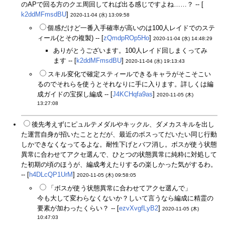
のAPで回る方のクエ周回してれば出る感じですよね……？ -- [
k2ddMFmsdBU
]
2020-11-04 (水) 13:09:58
個感だけど一番入手確率が高いのは100人レイドでのステ
ィール(とその複製) -- [
zQmdpROp5Ho
]
2020-11-04 (水) 14:48:29
ありがとうございます。100人レイド回しまくってみ
ます -- [
k2ddMFmsdBU
]
2020-11-04 (水) 19:13:43
スキル変化で確定スティールできるキャラがそこそこい
るのでそれらを使うとそれなりに手に入ります。詳しくは編
成ガイドの宝探し編成 -- [
J4KCHqfa9as
]
2020-11-05 (木)
13:27:08
後先考えずにピュルテメダルやキックル、ダメカスキルを出し
た運営自身が招いたこととだが、最近のボスってだいたい同じ行動
しかできなくなってるよな。耐性下げとバフ消し。ボスが使う状態
異常に合わせてアクセ選んで、ひとつの状態異常に純粋に対処して
た初期の頃のほうが、編成考えたりするの楽しかった気がするわ。
-- [
h4DLcQP1UrM
]
2020-11-05 (木) 09:58:05
「ボスが使う状態異常に合わせてアクセ選んで」
今も大して変わらなくないか？しいて言うなら編成に精霊の
要素が加わったくらい？ -- [
ezvXvgfLyB2
]
2020-11-05 (木)
10:47:03