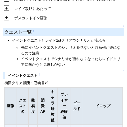
レイド攻略にあたって
ボスカットイン画像
↑
†
クエスト一覧
イベントクエストとレイド1stクリアでシナリオが流れる
先にイベントクエストのシナリオを見ないと時系列が逆にな
るので注意
イベントクエストでシナリオが流れなくなったらレイドクリ
アに向かうと見逃しがない
↑
†
イベントクエスト
初回クリア報酬：召喚書x1
キ
プレ
ャ
クエ
難
消
イヤ
ラ
ゴー
画像
スト
易
費
ー
ドロップ
経
ルド
名
度
AP
経験
験
値
値