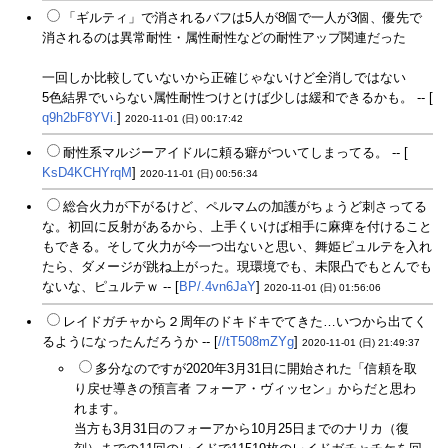
「ギルティ」で消されるバフは5人が8個で一人が3個、優先で
消されるのは異常耐性・属性耐性などの耐性アップ関連だった
一回しか比較していないから正確じゃないけど全消しではない
5色結界でいらない属性耐性つけとけば少しは緩和できるかも。 -- [
q9h2bF8YVi.
]
2020-11-01 (日) 00:17:42
耐性系マルジーアイドルに頼る癖がついてしまってる。 -- [
KsD4KCHYrqM
]
2020-11-01 (日) 00:56:34
総合火力が下がるけど、ペルマムの加護がちょうど刺さってる
な。初回に反射があるから、上手くいけば相手に麻痺を付けること
もできる。そして火力が今一つ出ないと思い、舞姫ピュルテを入れ
たら、ダメージが跳ね上がった。現環境でも、未限凸でもとんでも
ないな、ピュルテｗ -- [
BP/.4vn6JaY
]
2020-11-01 (日) 01:56:06
レイドガチャから２周年のドキドキでてきた…いつから出てく
るようになったんだろうか -- [
//tT508mZYg
]
2020-11-01 (日) 21:49:37
多分なのですが2020年3月31日に開始された「信頼を取
り戻せ導きの預言者 フォーア・ヴィッセン」からだと思わ
れます。
当方も3月31日のフォーアから10月25日までのナリカ（復