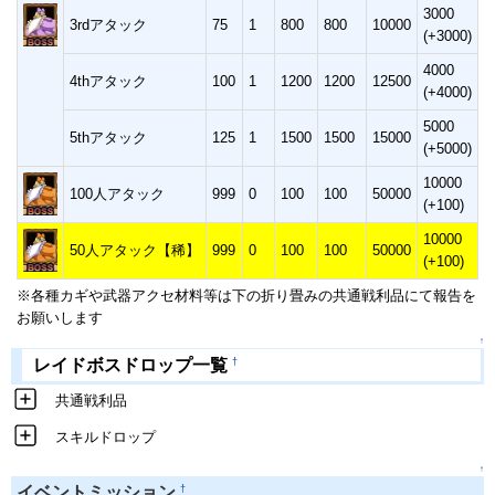
3000
3rdアタック
75
1
800
800
10000
(+3000)
4000
4thアタック
100
1
1200
1200
12500
(+4000)
5000
5thアタック
125
1
1500
1500
15000
(+5000)
10000
100人アタック
999
0
100
100
50000
(+100)
10000
50人アタック【稀】
999
0
100
100
50000
(+100)
※各種カギや武器アクセ材料等は下の折り畳みの共通戦利品にて報告を
お願いします
↑
†
レイドボスドロップ一覧
共通戦利品
スキルドロップ
↑
†
イベントミッション