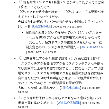
昔も耐性50%アクセ+精霊50%とかやってたからそこは全
く変わってとらんぞ？
100%アクセや政令市が増えて、100%を抜いてくる要素が増
えてと+されてっただけだな。
今は抜かれた後のリカバーか抜かせない対策にシフトしただ
け。 -- [
H1UdZDbHALU
]
2020-11-05 (木) 11:16:48
耐性抜かれると聞いて怖がっていたけど、いざスター
トしたら100％アクセと精霊併用で大体何とかなって
一安心した。極力ドロップや複製を積みたいから、戦
闘安定とのバランスが今後の課題だ -- [
3b5YU1JAKXA
]
2020-11-07 (土) 11:05:30
状態異常はアクセと精霊で対策（この頃の加護は貧弱）
→スクラッチアクセ登場でアクセにスクラッチアクセを使っ
て状態異常は玉手箱精霊で対策するようになる→デュプリ登
場でスクラッチアクセや専用アクセと精霊の加護を雑に組み
合わせただけで全耐性100越えが可能に→状態異常耐性低下
デバフでソウルなどでの状態異常対策が必要に
大体こんな感じの流れかと -- [
J4KCHqfa9as
]
2020-11-05 (木)
13:23:59
どうせ耐性下げられるからアクセなんて意味が無いって
愚痴と同じ臭いを感じる -- [
WkL3WK370Rk
]
2020-11-05 (木)
18:10:27