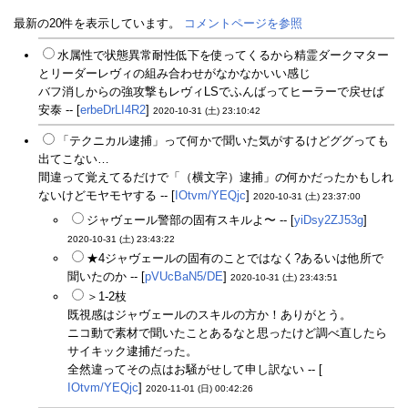
最新の20件を表示しています。
コメントページを参照
水属性で状態異常耐性低下を使ってくるから精霊ダークマター
とリーダーレヴィの組み合わせがなかなかいい感じ
バフ消しからの強攻撃もレヴィLSでふんばってヒーラーで戻せば
安泰 -- [
erbeDrLI4R2
]
2020-10-31 (土) 23:10:42
「テクニカル逮捕」って何かで聞いた気がするけどググっても
出てこない…
間違って覚えてるだけで「（横文字）逮捕」の何かだったかもしれ
ないけどモヤモヤする -- [
IOtvm/YEQjc
]
2020-10-31 (土) 23:37:00
ジャヴェール警部の固有スキルよ〜 -- [
yiDsy2ZJ53g
]
2020-10-31 (土) 23:43:22
★4ジャヴェールの固有のことではなく?あるいは他所で
聞いたのか -- [
pVUcBaN5/DE
]
2020-10-31 (土) 23:43:51
＞1-2枝
既視感はジャヴェールのスキルの方か！ありがとう。
ニコ動で素材で聞いたことあるなと思ったけど調べ直したら
サイキック逮捕だった。
全然違ってその点はお騒がせして申し訳ない -- [
IOtvm/YEQjc
]
2020-11-01 (日) 00:42:26