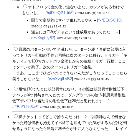
オトフロって金の使い道ないよな。カジノがあるわけで
もないし。 -- [
h4DLcQP1UrM
]
2020-11-05 (木) 10:06:10
闇市で定期的にサイフ狙われるやん -- [
fx/EEuSCj16
]
2020-11-05 (木) 12:42:32
過去にはGWガチャという錬成場があってだな… -- [
ezvXvgfLyB2
]
2020-11-05 (木) 12:58:07
最悪のパターン引いて全滅した…。ターン終了直前に部屋に入
ってトリガー行動の予約と同時に次のターンに移行。トリガー「ギ
ルティ」で100％カットバフ全消しからの連続トリガー行動、ここ
でターンが終了。次のターンにトリガー2連発。
…まあ、ここまでひどいのはそうないんだがこうなってしまったら
笑うしかないな。 -- [
ezvXvgfLyB2
]
2020-11-03 (火) 14:38:45
耐性170でたまに状態異常になり、その際は状態異常耐性低下
デバフが4つ付与されてたので、ダングラールの使う状態異常耐性
低下デバフ1つ当たりの耐性低下は20だと思われます -- [
oFEdZUda3w6
]
2020-11-04 (水) 08:48:25
稀チケットってどこで拾うんだっけ…？ 以前稀なんて倒せな
かった時は何枚も抱えてイベ終了を迎えていた気がするんだけど倒
せるようになったら途端に稀チケが手に入らなくなった……レイド