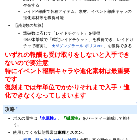
存在する
レイドP報酬で各種アイテム、素材、イベント報酬キャラの
進化素材等を獲得可能
【討伐数の加算】
撃破数に応じて「レイドチケット」を獲得
※50体撃破で「確定レイドチケット」を獲得でき、レイドガ
チャで確実に「
★5/ダングラール ポリスver.
」を獲得できる
いずれの報酬も受け取りをしないと入手でき
ないので要注意
特にイベント報酬キャラや進化素材は最重要
です
復刻までは年単位でかかりそれまで入手・進
化できなくなってしまいます
↑
†
攻略
ボスの属性は
『水属性』
。
『樹属性』
をパーティー編成して挑も
う。
使用してくる状態異常は
麻痺
と
スタン
。