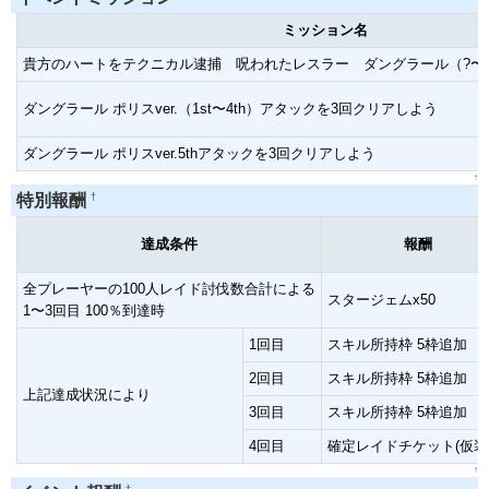
ミッション名
貴方のハートをテクニカル逮捕 呪われたレスラー ダングラール（?〜
ダングラール ポリスver.（1st〜4th）アタックを3回クリアしよう
ダングラール ポリスver.5thアタックを3回クリアしよう
↑
†
特別報酬
達成条件
報酬
全プレーヤーの100人レイド討伐数合計による
スタージェムx50
1〜3回目 100％到達時
1回目
スキル所持枠 5枠追加
2回目
スキル所持枠 5枠追加
上記達成状況により
3回目
スキル所持枠 5枠追加
4回目
確定レイドチケット(仮装)
↑
†