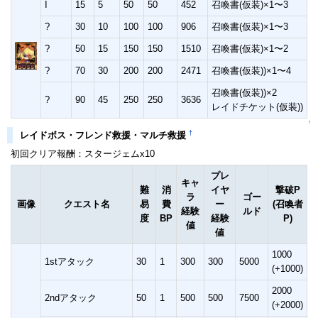
I
15
5
50
50
452
召喚書(仮装)×1〜3
?
30
10
100
100
906
召喚書(仮装)×1〜3
?
50
15
150
150
1510
召喚書(仮装)×1〜2
?
70
30
200
200
2471
召喚書(仮装))×1〜4
召喚書(仮装))×2
?
90
45
250
250
3636
レイドチケット(仮装))
↑
†
レイドボス・フレンド救援・マルチ救援
初回クリア報酬：スタージェムx10
プレ
キャ
難
消
イヤ
撃破P
ラ
ゴー
画像
クエスト名
易
費
ー
(召喚者
経験
ルド
度
BP
経験
P)
値
値
1000
1stアタック
30
1
300
300
5000
(+1000)
2000
2ndアタック
50
1
500
500
7500
(+2000)