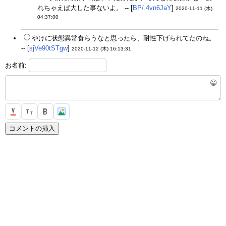
れちゃえば大した事ないよ。 -- [
BP/.4vn6JaY
]
2020-11-11 (水)
04:37:00
やけに状態異常食らうなと思ったら、耐性下げられてたのね。
-- [
sjVe90tSTgw
]
2020-11-12 (木) 16:13:31
お名前:
😀
T
T