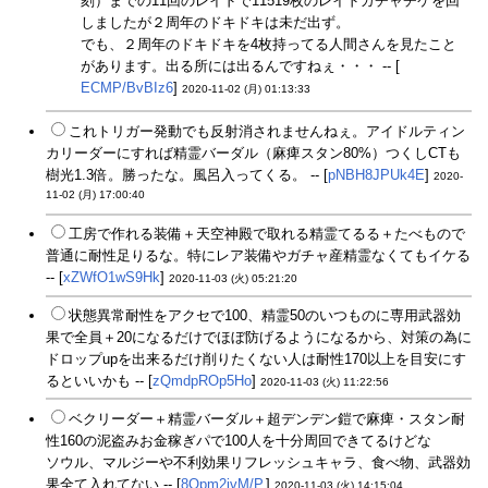
刻）までの11回のレイドで11519枚のレイドガチャチケを回
しましたが２周年のドキドキは未だ出ず。
でも、２周年のドキドキを4枚持ってる人間さんを見たこと
があります。出る所には出るんですねぇ・・・ -- [
ECMP/BvBIz6
]
2020-11-02 (月) 01:13:33
これトリガー発動でも反射消されませんねぇ。アイドルティン
カリーダーにすれば精霊バーダル（麻痺スタン80%）つくしCTも
樹光1.3倍。勝ったな。風呂入ってくる。 -- [
pNBH8JPUk4E
]
2020-
11-02 (月) 17:00:40
工房で作れる装備＋天空神殿で取れる精霊てるる＋たべもので
普通に耐性足りるな。特にレア装備やガチャ産精霊なくてもイケる
-- [
xZWfO1wS9Hk
]
2020-11-03 (火) 05:21:20
状態異常耐性をアクセで100、精霊50のいつものに専用武器効
果で全員＋20になるだけでほぼ防げるようになるから、対策の為に
ドロップupを出来るだけ削りたくない人は耐性170以上を目安にす
るといいかも -- [
zQmdpROp5Ho
]
2020-11-03 (火) 11:22:56
ベクリーダー＋精霊バーダル＋超デンデン鎧で麻痺・スタン耐
性160の泥盗みお金稼ぎパで100人を十分周回できてるけどな
ソウル、マルジーや不利効果リフレッシュキャラ、食べ物、武器効
果全て入れてない -- [
8Opm2ivM/P.
]
2020-11-03 (火) 14:15:04