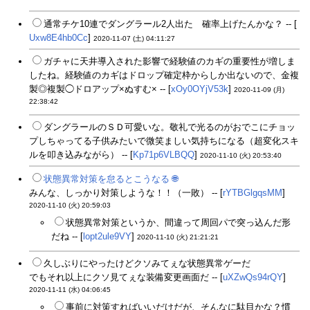
通常チケ10連でダングラール2人出た 確率上げたんかな？ -- [
Uxw8E4hb0Cc
]
2020-11-07 (土) 04:11:27
ガチャに天井導入された影響で経験値のカギの重要性が増しま
したね。経験値のカギはドロップ確定枠からしか出ないので、金複
製◎複製◯ドロアップ×ぬすむ× -- [
xOy0OYjV53k
]
2020-11-09 (月)
22:38:42
ダングラールのＳＤ可愛いな。敬礼で光るのがおでこにチョッ
プしちゃってる子供みたいで微笑ましい気持ちになる（超変化スキ
ルを叩き込みながら） -- [
Kp71p6VLBQQ
]
2020-11-10 (火) 20:53:40
状態異常対策を怠るとこうなる
🌐
みんな、しっかり対策しような！！（一敗） -- [
rYTBGlgqsMM
]
2020-11-10 (火) 20:59:03
状態異常対策というか、間違って周回パで突っ込んだ形
だね -- [
lopt2ule9VY
]
2020-11-10 (火) 21:21:21
久しぶりにやったけどクソみてぇな状態異常ゲーだ
でもそれ以上にクソ見てぇな装備変更画面だ -- [
uXZwQs94rQY
]
2020-11-11 (水) 04:06:45
事前に対策すればいいだけだが、そんなに駄目かな？慣