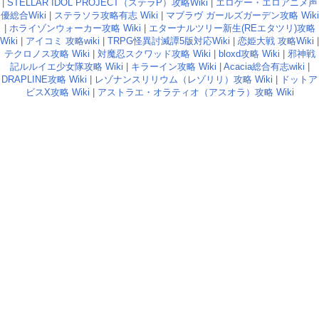
|
STELLAR IDOL PROJECT（ステラP）攻略Wiki
|
エロゲー・エロアニメ声
優総合Wiki
|
ステラソラ攻略有志 Wiki
|
マブラヴ ガールズガーデン攻略 Wiki
|
ホライゾンウォーカー攻略 Wiki
|
エターナルツリー新生(REエタツリ)攻略
Wiki
|
アイコミ 攻略wiki
|
TRPG怪異討滅譚5版対応Wiki
|
恋姫大戦 攻略Wiki
|
テクロノス攻略 Wiki
|
対魔忍スクワッド攻略 Wiki
|
bloxd攻略 Wiki
|
邪神戦
記ルルイエ少女隊攻略 Wiki
|
キラーイン攻略 Wiki
|
Acacia総合有志wiki
|
DRAPLINE攻略 Wiki
|
レゾナンスリリウム（レゾリリ）攻略 Wiki
|
ドットア
ビスX攻略 Wiki
|
アストラエ・オラティオ（アスオラ）攻略 Wiki