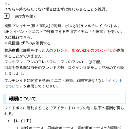
ト。
そちらを終わらせてない場合はまずは終わらせることを推奨。
遊び方を開く
複数プレイヤー(最大100人)で同時にボスと戦うマルチレイドバトル。
BPとイベントクエストで獲得できる専用アイテム「召喚書」を使いボ
スに挑戦できる。
※救援側はBPのみ消費する
難易度
稀
は部屋を作った人の
フレンド、あるいはそのフレンドしか
参加
することができません。
フレのフレ、フレのフレのフレ、フレのフレの.....は可能。
部屋を作る際は自分のフレンドの数、ログイン状況をよく見極めて召喚
しましょう。
マルチレイドに関する詳細(クエスト種類、戦闘方法など)は「
イベント
について
」を参照してください。
↑
†
報酬について
レイドボスに勝利することでアイテムドロップの他に以下の報酬が得ら
れる。
【レイドP】
討伐ボーナス、召喚者ボーナス、貢献度ボーナスの3種類が