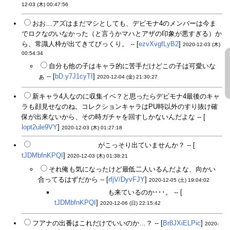
12-03 (木) 00:47:56
おお…アズはまだマシとしても、デビモナ4のメンバーは今ま
でロクなのいなかった（と言うかマハとアザの印象が悪すぎる）か
ら、常識人枠が出てきてびっくり。 -- [
ezvXvgfLyB2
]
2020-12-03 (木)
00:54:34
自分も他の子はキャラ的に苦手だけどこの子は可愛いな
ぁ -- [
bD.y7J1cyTI
]
2020-12-04 (金) 21:30:27
新キャラ4人なのに収集イベ？と思ったらデビモナ4最後のキャ
ラも顔見せなのね。コレクションキャラはPU時以外のすり抜け確
保が出来ないから、その時ガチャを回すしかないんだよな -- [
lopt2ule9VY
]
2020-12-03 (木) 01:27:18
DMCの“資本主義の豚”
がこっそり出ていませんか？ -- [
tJDMbfnKPQI
]
2020-12-03 (木) 01:38:21
それ俺も気になったけど最低二人いるんだよな、向かい
合ってるはずだから -- [
rfjV/DyvFJY
]
2020-12-05 (土) 19:04:02
フランスのあいつ
も来ているのか･･･。 -- [
tJDMbfnKPQI
]
2020-12-06 (日) 22:15:42
フアナの出番はこれだけでいいのか…？ -- [
Br8JXiELPic
]
2020-