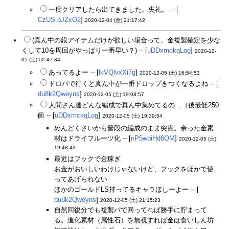
一度クリアしたら出てきました。失礼。 -- [
CzUS.bJZxO2
]
2020-12-04 (金) 21:17:42
(真ん中の銀アイテムだけが欲しい場合って、金複製確定を少な
くして10を周回がやっぱり一番早い？) -- [
uDDxmckqLog
]
2020-12-
05 (土) 02:47:34
あってるよー -- [
lkVQlvxXi7g
]
2020-12-05 (土) 16:54:52
ドロパで行くと真ん中が一番ドロップきつくなるよね -- [
du8k2Qweyns
]
2020-12-05 (土) 19:08:57
人間さん達どんな編成で真ん中集めてるの…（後最低250
個 -- [
uDDxmckqLog
]
2020-12-05 (土) 19:39:54
めんどくさいから普段の編成のまま突貫。余った金素
材はドライフルーツ化 -- [
nP5wbiHd6OM
]
2020-12-05 (土)
19:48:43
最近はフックで金稼ぎ
お金がおいしいわけじゃないけど、フックをほかで使
ってあげられない
ほかのゴールドLS持ってるキャラほしーよー -- [
du8k2Qweyns
]
2020-12-05 (土) 21:15:23
自然回復分でも複製パで回ってれば勝手に貯まって
る。進化素材（属性石）を無視すれば金は食いしん坊