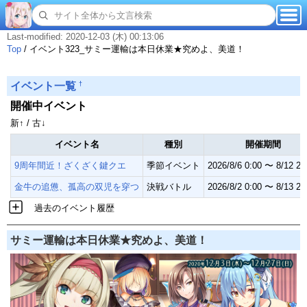
Last-modified: 2020-12-03 (木) 00:13:06
Top
/
イベント323_サミー運輸は本日休業★究めよ、美道！
†
イベント一覧
開催中イベント
新↑ / 古↓
イベント名
種別
開催期間
9周年間近！ざくざく鍵クエ
季節イベント
2026/8/6 0:00 〜 8/12 23
金牛の追憊、孤高の双児を穿つ
決戦バトル
2026/8/2 0:00 〜 8/13 23
過去のイベント履歴
サミー運輸は本日休業★究めよ、美道！