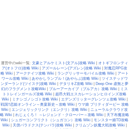
運営中のwiki一覧:
文豪とアルケミスト(文アル)攻略 Wiki
|
オトギフロンティ
ア(オトフロ)攻略 Wiki
|
アズールレーン(アズレン)攻略 Wiki
|
対魔忍RPG攻
略 Wiki
|
アークナイツ攻略 Wiki
|
ラングリッサーモバイル攻略 Wiki
|
アート
ワール攻略 Wiki
|
あやかしランブル！(あやらぶ)攻略 Wiki
|
ツイステッドワ
ンダーランド(ツイステ)攻略 Wiki
|
デタリキZ攻略 Wiki
|
Deep One 虚無と夢
幻のフラグメント攻略Wiki
|
ブルーアーカイブ（ブルアカ）攻略 Wiki
|
ミス
トトレインガールズ攻略 Wiki
|
超昂大戦エスカレーションヒロインズ攻略
Wiki
|
ミナシゴノシゴト攻略 Wiki
|
エデンズリッターグレンツェ攻略 Wiki
|
戦国†恋姫オンライン～奥宴新史～攻略 Wiki
|
ウマ娘 プリティダービー 攻略
Wiki
|
エンジェリックリンク（エンクリ）攻略 Wiki
|
ニューラルクラウド攻
略 Wiki
|
れじぇくろ！ ～レジェンド・クローバー～攻略 Wiki
|
天下布魔攻略
Wiki
|
シュガーコンフリクト（シュガコン）攻略 Wiki
|
モンスター娘TD攻略
Wiki
|
天啓パラドクス(テンパラ)攻略 Wiki
|
クリムゾン妖魔大戦攻略 Wiki
|