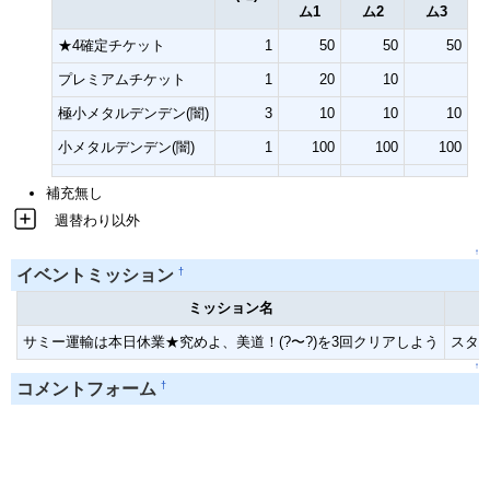
ム1
ム2
ム3
★4確定チケット
1
50
50
50
プレミアムチケット
1
20
10
極小メタルデンデン(闇)
3
10
10
10
小メタルデンデン(闇)
1
100
100
100
補充無し
週替わり以外
↑
†
イベントミッション
ミッション名
サミー運輸は本日休業★究めよ、美道！(?〜?)を3回クリアしよう
スター
↑
†
コメントフォーム