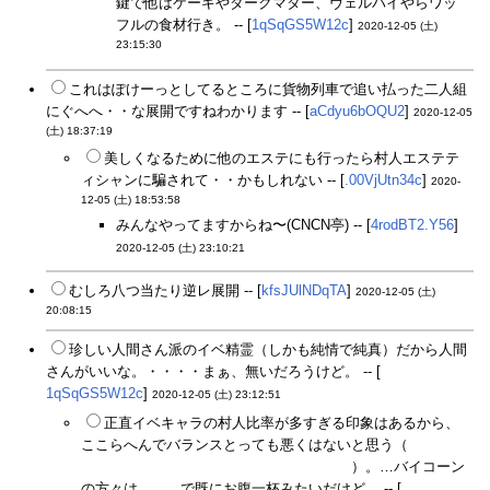
鍵で他はケーキやダークマター、ヴェルパイやらワッ
フルの食材行き。 -- [
1qSqGS5W12c
]
2020-12-05 (土)
23:15:30
これはぽけーっとしてるところに貨物列車で追い払った二人組
にぐへへ・・な展開ですねわかります -- [
aCdyu6bOQU2
]
2020-12-05
(土) 18:37:19
美しくなるために他のエステにも行ったら村人エステテ
ィシャンに騙されて・・かもしれない -- [
.00VjUtn34c
]
2020-
12-05 (土) 18:53:58
みんなやってますからね〜(CNCN亭) -- [
4rodBT2.Y56
]
2020-12-05 (土) 23:10:21
むしろ八つ当たり逆レ展開 -- [
kfsJUlNDqTA
]
2020-12-05 (土)
20:08:15
珍しい人間さん派のイベ精霊（しかも純情で純真）だから人間
さんがいいな。・・・・まぁ、無いだろうけど。 -- [
1qSqGS5W12c
]
2020-12-05 (土) 23:12:51
正直イベキャラの村人比率が多すぎる印象はあるから、
ここらへんでバランスとっても悪くはないと思う（
アズ・マ
ハ村人、アザ・サマ人間でちょうどいいし
）。…バイコーン
の方々は
ラウラ
で既にお腹一杯みたいだけど。 -- [