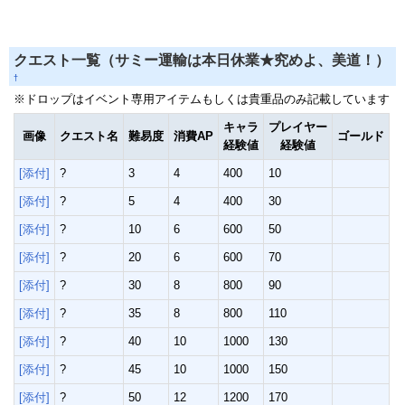
クエスト一覧（サミー運輸は本日休業★究めよ、美道！）
†
※ドロップはイベント専用アイテムもしくは貴重品のみ記載しています
キャラ
プレイヤー
画像
クエスト名
難易度
消費AP
ゴールド
経験値
経験値
[添付]
?
3
4
400
10
[添付]
?
5
4
400
30
[添付]
?
10
6
600
50
[添付]
?
20
6
600
70
[添付]
?
30
8
800
90
[添付]
?
35
8
800
110
[添付]
?
40
10
1000
130
[添付]
?
45
10
1000
150
[添付]
?
50
12
1200
170