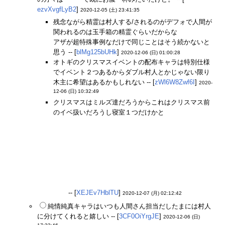
ezvXvgfLyB2
]
2020-12-05 (土) 23:41:35
残念ながら精霊は村人する/されるのがデフォで人間が
関われるのは玉手箱の精霊ぐらいだからな
アザが超特殊事例なだけで同じことはそう続かないと
思う -- [
blMg125bUHk
]
2020-12-06 (日) 01:00:28
オトギのクリスマスイベントの配布キャラは特別仕様
でイベント２つあるからダブル村人とかじゃない限り
木主に希望はあるかもしれない -- [
zWl6W8Zwf6I
]
2020-
12-06 (日) 10:32:49
クリスマスはミルズ達だろうからこれはクリスマス前
のイベ扱いだろうし寝室１つだけかと
アザが人間さんだった理由って同時期に実装の課金精
霊のミニコゼが2人目のW村人だったから気を使った
だけだろうからな、寝室W人間はいないのにね。とも
かく人間さんに惚れていようと村人は確定かと
ただ村人の独壇場に人間さんが入るのは嫌がるくせに
人間さんオンリーのヒストリーに村人入れるのは公平
さを考えれば当たり前って言うダブスタはどうかと思
うが
-- [
XEJEv7HblTU
]
2020-12-07 (月) 02:12:42
純情純真キャラはいつも人間さん担当だしたまには村人
に分けてくれると嬉しい -- [
3CF0OiYrgJE
]
2020-12-06 (日)