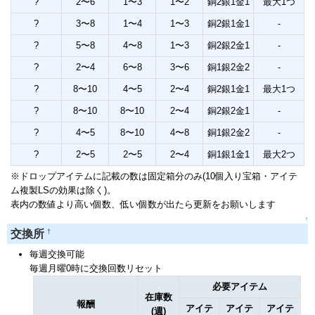
?
2〜6
1〜3
1〜2
銅2銀1金1
最大1つ
?
3〜8
1〜4
1〜3
銅2銀1金1
-
?
5〜8
4〜8
1〜3
銅2銀2金1
-
?
2〜4
6〜8
3〜6
銅1銀2金2
-
?
8〜10
4〜5
2〜4
銅2銀1金1
最大1つ
?
8〜10
8〜10
2〜4
銅2銀2金1
-
?
4〜5
8〜10
4〜8
銅1銀2金2
-
?
2〜5
2〜5
2〜4
銅1銀1金1
最大2つ
※ドロップアイテムに記載の数は固定箱分のみ(10個入り宝箱・アイテ
ム複製LSの効果は除く)。
表内の数値より高い個数、低い個数が出たら更新をお願いします
↑
†
交換所
毎週交換可能
毎週月曜0時に交換回数リセット
必要アイテム
在庫数
報酬
アイテ
アイテ
アイテ
(週)