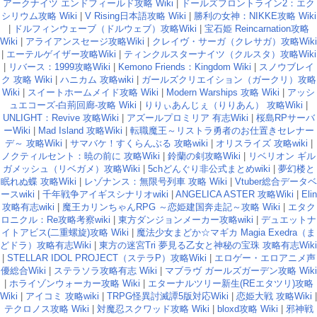
アークナイツ エンドフィールド攻略 Wiki
|
ドールズフロントライン2：エク
シリウム攻略 Wiki
|
V Rising日本語攻略 Wiki
|
勝利の女神：NIKKE攻略 Wiki
|
ドルフィンウェーブ（ドルウェブ）攻略Wiki
|
宝石姫 Reincarnation攻略
Wiki
|
アライアンスセージ攻略Wiki
|
クレイヴ・サーガ（クレサガ）攻略Wiki
|
エーテルゲイザー攻略Wiki
|
ティンクルスターナイツ（クルスタ）攻略Wiki
|
リバース：1999攻略Wiki
|
Kemono Friends：Kingdom Wiki
|
スノウブレイ
ク 攻略 Wiki
|
ハニカム 攻略wiki
|
ガールズクリエイション（ガークリ）攻略
Wiki
|
スイートホームメイド攻略 Wiki
|
Modern Warships 攻略 Wiki
|
アッシ
ュエコーズ-白荊回廊-攻略 Wiki
|
りりぃあんじぇ（りりあん） 攻略Wiki
|
UNLIGHT：Revive 攻略Wiki
|
アズールプロミリア 有志Wiki
|
桜島RPサーバ
ーWiki
|
Mad Island 攻略Wiki
|
転職魔王～リストラ勇者のお仕置きセレナー
デ～ 攻略Wiki
|
サマバケ！すくらんぶる 攻略wiki
|
オリスライズ 攻略wiki
|
ノクティルセント：暁の前に 攻略Wiki
|
鈴蘭の剣攻略Wiki
|
リベリオン ギル
ガメッシュ（リベガメ）攻略Wiki
|
5chどんぐり非公式まとめwiki
|
夢幻楼と
眠れぬ蝶 攻略Wiki
|
レゾナンス：無限号列車 攻略 Wiki
|
Vtuber総合データベ
ースwiki
|
千年戦争アイギスシナリオwiki
|
ANGELICA ASTER 攻略Wiki
|
Elin
攻略有志wiki
|
魔王カリンちゃんRPG ～恋姫建国奔走記～攻略 Wiki
|
エタク
ロニクル：Re攻略考察wiki
|
東方ダンジョンメーカー攻略wiki
|
デュエットナ
イトアビス(二重螺旋)攻略 Wiki
|
魔法少女まどか☆マギカ Magia Exedra（ま
どドラ）攻略有志Wiki
|
東方の迷宮Tri 夢見る乙女と神秘の宝珠 攻略有志Wiki
|
STELLAR IDOL PROJECT（ステラP）攻略Wiki
|
エロゲー・エロアニメ声
優総合Wiki
|
ステラソラ攻略有志 Wiki
|
マブラヴ ガールズガーデン攻略 Wiki
|
ホライゾンウォーカー攻略 Wiki
|
エターナルツリー新生(REエタツリ)攻略
Wiki
|
アイコミ 攻略wiki
|
TRPG怪異討滅譚5版対応Wiki
|
恋姫大戦 攻略Wiki
|
テクロノス攻略 Wiki
|
対魔忍スクワッド攻略 Wiki
|
bloxd攻略 Wiki
|
邪神戦