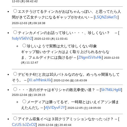
12-03 (木) 08:42:42
エステうけてるティンカがおばちゃんっぽい、と思ってたら人
間がきて乙女チックになるギャップがかわいい -- [
L5QNZd4etTc
]
2020-12-03 (木) 09:18:38
ティンカメインのお話って珍しい・・・、珍しくない？ -- [
fsdyV5i6Vr2
]
2020-12-03 (木) 11:03:41
珍しいようで実際は大して珍しくない印象
ギャップ狙いかティンカはよく取り上げられるからな
ま、フェルディナには負けるが -- [
ZNgmlSVtvHk
]
2020-12-03
(木) 11:12:47
デビモナ4だと次は10人バトルなのかな。めっちゃ闇落ちして
そう。 -- [
XI.e/HNmkXk
]
2020-12-04 (金) 16:43:09
・・・次のガチャはギリシャの敗北拳使い達？ -- [
5lr7N6LHg6I
]
2020-12-04 (金) 19:28:15
メーディアは勝ってるぞ、一時期とはいえイアソン捕ま
えたんだし -- [
rfjV/DyvFJY
]
2020-12-05 (土) 19:05:00
アイテム収集イベは３回クリアミッションなかったっけ？ -- [
CzUS.bJZxO2
]
2020-12-04 (金) 20:40:44