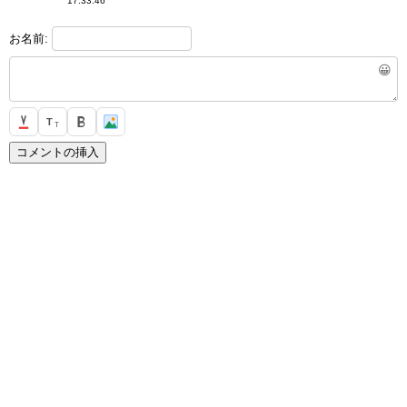
17:33:46
お名前:
😀
T
T