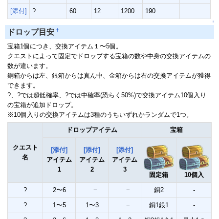
[添付]
?
60
12
1200
190
↑
†
ドロップ目安
宝箱1個につき、交換アイテム１〜5個。
クエストによって固定でドロップする宝箱の数や中身の交換アイテムの
数が違います。
銅箱からは左、銀箱からは真ん中、金箱からは右の交換アイテムが獲得
できます。
?、?では超低確率、?では中確率(恐らく50%)で交換アイテム10個入り
の宝箱が追加ドロップ。
※10個入りの交換アイテムは3種のうちいずれかランダムで1つ。
ドロップアイテム
宝箱
クエスト
[添付]
[添付]
[添付]
名
アイテム
アイテム
アイテム
1
2
3
固定箱
10個入
?
2〜6
−
−
銅2
-
?
1〜5
1〜3
−
銅1銀1
-