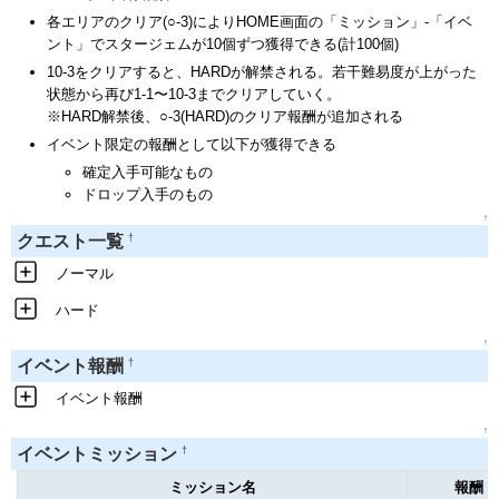
各エリアのクリア(○-3)によりHOME画面の「ミッション」-「イベ
ント」でスタージェムが10個ずつ獲得できる(計100個)
10-3をクリアすると、HARDが解禁される。若干難易度が上がった
状態から再び1-1〜10-3までクリアしていく。
※HARD解禁後、○-3(HARD)のクリア報酬が追加される
イベント限定の報酬として以下が獲得できる
確定入手可能なもの
ドロップ入手のもの
↑
†
クエスト一覧
ノーマル
ハード
↑
†
イベント報酬
イベント報酬
↑
†
イベントミッション
ミッション名
報酬