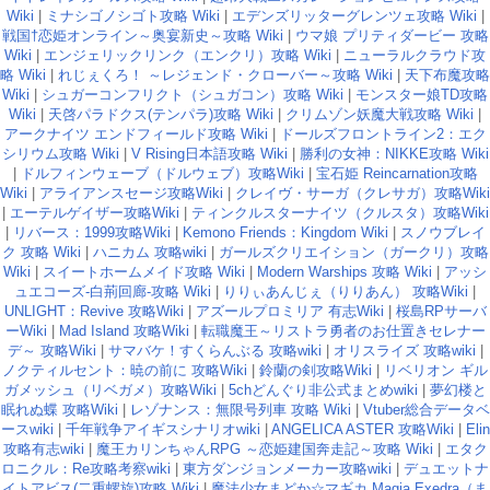
Wiki
|
ミナシゴノシゴト攻略 Wiki
|
エデンズリッターグレンツェ攻略 Wiki
|
戦国†恋姫オンライン～奥宴新史～攻略 Wiki
|
ウマ娘 プリティダービー 攻略
Wiki
|
エンジェリックリンク（エンクリ）攻略 Wiki
|
ニューラルクラウド攻
略 Wiki
|
れじぇくろ！ ～レジェンド・クローバー～攻略 Wiki
|
天下布魔攻略
Wiki
|
シュガーコンフリクト（シュガコン）攻略 Wiki
|
モンスター娘TD攻略
Wiki
|
天啓パラドクス(テンパラ)攻略 Wiki
|
クリムゾン妖魔大戦攻略 Wiki
|
アークナイツ エンドフィールド攻略 Wiki
|
ドールズフロントライン2：エク
シリウム攻略 Wiki
|
V Rising日本語攻略 Wiki
|
勝利の女神：NIKKE攻略 Wiki
|
ドルフィンウェーブ（ドルウェブ）攻略Wiki
|
宝石姫 Reincarnation攻略
Wiki
|
アライアンスセージ攻略Wiki
|
クレイヴ・サーガ（クレサガ）攻略Wiki
|
エーテルゲイザー攻略Wiki
|
ティンクルスターナイツ（クルスタ）攻略Wiki
|
リバース：1999攻略Wiki
|
Kemono Friends：Kingdom Wiki
|
スノウブレイ
ク 攻略 Wiki
|
ハニカム 攻略wiki
|
ガールズクリエイション（ガークリ）攻略
Wiki
|
スイートホームメイド攻略 Wiki
|
Modern Warships 攻略 Wiki
|
アッシ
ュエコーズ-白荊回廊-攻略 Wiki
|
りりぃあんじぇ（りりあん） 攻略Wiki
|
UNLIGHT：Revive 攻略Wiki
|
アズールプロミリア 有志Wiki
|
桜島RPサーバ
ーWiki
|
Mad Island 攻略Wiki
|
転職魔王～リストラ勇者のお仕置きセレナー
デ～ 攻略Wiki
|
サマバケ！すくらんぶる 攻略wiki
|
オリスライズ 攻略wiki
|
ノクティルセント：暁の前に 攻略Wiki
|
鈴蘭の剣攻略Wiki
|
リベリオン ギル
ガメッシュ（リベガメ）攻略Wiki
|
5chどんぐり非公式まとめwiki
|
夢幻楼と
眠れぬ蝶 攻略Wiki
|
レゾナンス：無限号列車 攻略 Wiki
|
Vtuber総合データベ
ースwiki
|
千年戦争アイギスシナリオwiki
|
ANGELICA ASTER 攻略Wiki
|
Elin
攻略有志wiki
|
魔王カリンちゃんRPG ～恋姫建国奔走記～攻略 Wiki
|
エタク
ロニクル：Re攻略考察wiki
|
東方ダンジョンメーカー攻略wiki
|
デュエットナ
イトアビス(二重螺旋)攻略 Wiki
|
魔法少女まどか☆マギカ Magia Exedra（ま