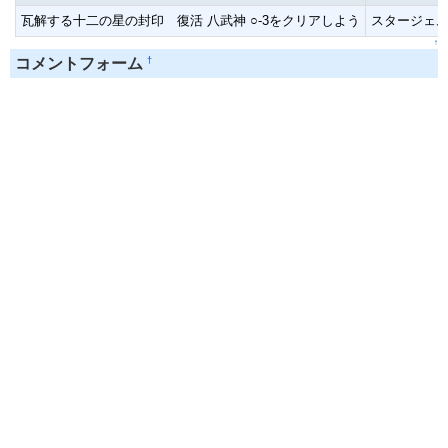
瓦解する十二の星の封印 復活 八武神 ○-3をクリアしよう
スタージェムx
↑
†
コメントフォーム