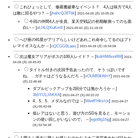
これひょっとして、修羅魔破拳なイベント？ 4人は味方で4人
は敵に回るやつ？ -- [
jhahcQJ8Tbk
]
2021-04-26 (月) 10:05:28
今回の仲間4人が全員、某天空戦記の初期敵側ってのも面
白い -- [
eLHLQXuKm9.
]
2021-05-02 (日) 21:19:19
へび座のθ1星がアリアらしいけどあれこれ命令してるのはプト
レマイオスなんか -- [
nQCGG9Laeo.
]
2021-04-26 (月) 19:34:08
次は魔女アリアがボスの100人レイド？ -- [
lkdrHW6nnRM
]
2021-
04-26 (月) 19:45:43
タイトル付きの次回予告あったので、そうっぽいです
ね。…ガチャはどうなるんだろ -- [
vOUliB0kWnY
]
2021-04-26
(月) 22:46:46
ダブルピックアップを2回分では無かろうか -- [
3b5YU1JAKXA
]
2021-04-27 (火) 00:22:23
4、5、5、メダルなのでは -- [
WiwfFHkx/ck
]
2021-04-27
(火) 00:43:06
低レアはないと思う。遊び方のSDを見ると、モーショ
ンの使い回しがいないので。 -- [
egotllg1hjg
]
2021-04-27
(火) 02:54:39
人間さん過去に飛んだ感じなのかな？十二迷宮進めれば話わか