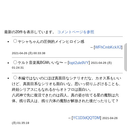
最新の20件を表示しています。
コメントページを参照
ヤシャちゃんの圧倒的メインヒロイン感
この幸せそうな顔が穢される瞬間が早くみたい
-- [
WFhCmbKckX2
]
2021-04-26 (月) 00:33:38
ケルト音楽風BGMいいな〜 -- [
lopt2ule9VY
]
2021-04-26 (月)
01:24:31
本編ではないのにほぼ真面目なシナリオだな。カオス系もいい
けど、真面目系なシリオも面白いな。思いっ切りふざけることも、
終始シリアスにもなれるからオトフロは面白い。
八武神で先に復活できたのは四人。真の姿が出てる星の魔獣は六
体。残り四人は、残り六体の魔獣が解放された後だったりして？
アリアは「蛇」の魔女？調べたらへびつかい座の一部でありるへび
座を構成してる恒星の一つがアリアという名前。元ネタはこれか？
一応プリオルとは関係あるのか？
-- [
YC1D3dQQTDM
]
2021-04-26
(月) 01:35:19