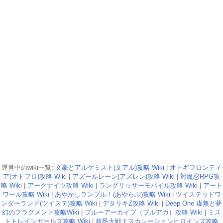
運営中のwiki一覧:
文豪とアルケミスト(文アル)攻略 Wiki
|
オトギフロンティ
ア(オトフロ)攻略 Wiki
|
アズールレーン(アズレン)攻略 Wiki
|
対魔忍RPG攻
略 Wiki
|
アークナイツ攻略 Wiki
|
ラングリッサーモバイル攻略 Wiki
|
アート
ワール攻略 Wiki
|
あやかしランブル！(あやらぶ)攻略 Wiki
|
ツイステッドワ
ンダーランド(ツイステ)攻略 Wiki
|
デタリキZ攻略 Wiki
|
Deep One 虚無と夢
幻のフラグメント攻略Wiki
|
ブルーアーカイブ（ブルアカ）攻略 Wiki
|
ミス
トトレインガールズ攻略 Wiki
|
超昂大戦エスカレーションヒロインズ攻略