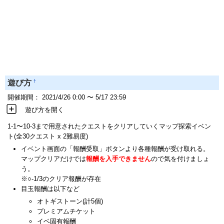
†
遊び方
開催期間： 2021/4/26 0:00 〜 5/17 23:59
遊び方を開く
1-1〜10-3まで用意されたクエストをクリアしていくマップ探索イベン
ト(全30クエスト x 2難易度)
イベント画面の「報酬受取」ボタンより各種報酬が受け取れる。
マップクリアだけでは
報酬を入手できません
ので気を付けましょ
う。
※○-1/3のクリア報酬が存在
目玉報酬は以下など
オトギストーン(計5個)
プレミアムチケット
イベ固有報酬