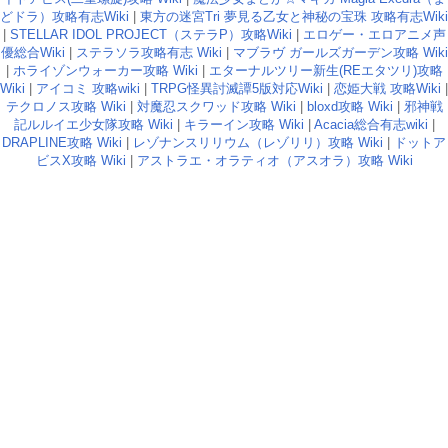
どドラ）攻略有志Wiki
|
東方の迷宮Tri 夢見る乙女と神秘の宝珠 攻略有志Wiki
|
STELLAR IDOL PROJECT（ステラP）攻略Wiki
|
エロゲー・エロアニメ声
優総合Wiki
|
ステラソラ攻略有志 Wiki
|
マブラヴ ガールズガーデン攻略 Wiki
|
ホライゾンウォーカー攻略 Wiki
|
エターナルツリー新生(REエタツリ)攻略
Wiki
|
アイコミ 攻略wiki
|
TRPG怪異討滅譚5版対応Wiki
|
恋姫大戦 攻略Wiki
|
テクロノス攻略 Wiki
|
対魔忍スクワッド攻略 Wiki
|
bloxd攻略 Wiki
|
邪神戦
記ルルイエ少女隊攻略 Wiki
|
キラーイン攻略 Wiki
|
Acacia総合有志wiki
|
DRAPLINE攻略 Wiki
|
レゾナンスリリウム（レゾリリ）攻略 Wiki
|
ドットア
ビスX攻略 Wiki
|
アストラエ・オラティオ（アスオラ）攻略 Wiki