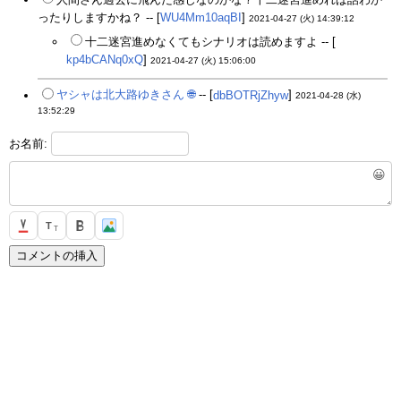
ったりしますかね？ -- [
WU4Mm10aqBI
]
2021-04-27 (火) 14:39:12
十二迷宮進めなくてもシナリオは読めますよ -- [
kp4bCANq0xQ
]
2021-04-27 (火) 15:06:00
ヤシャは北大路ゆきさん
🌐
-- [
dbBOTRjZhyw
]
2021-04-28 (水)
13:52:29
お名前:
😀
T
T