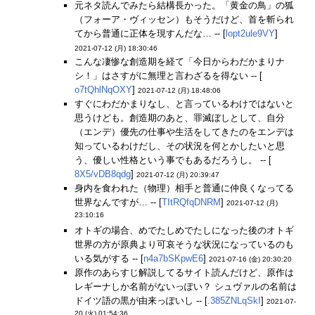
元ネタ読んでみたら結構長かった。「黄金の鳥」の狐
（フォーア・ヴィッセン）もそうだけど、首を斬られ
てから普通に正体を現すんだな… -- [
lopt2ule9VY
]
2021-07-12 (月) 18:30:46
こんな凄惨な創造期を経て「今日からわだかまりナ
シ！」はさすがに無理と言わざるを得ない -- [
o7tQhlNqOXY
]
2021-07-12 (月) 18:48:06
すぐにわだかまりなし、と言っているわけではないと
思うけども。創造期のあと、罪滅ぼしとして、自分
（エンデ）優先の仕事や生活をしてきたのをエンデは
知っているわけだし、その状況を何とかしたいと思
う、優しい性格という事でもあるだろうし。 -- [
8X5/vDB8qdg
]
2021-07-12 (月) 20:39:47
身内を食われた（物理）相手と普通に仲良くなってる
世界なんですが… -- [
TItRQfqDNRM
]
2021-07-12 (月)
23:10:16
オトギの場合、めでたしめでたしになった後のオトギ
世界の方が原典より可哀そうな状況になっているのも
いる気がする -- [
n4a7bSKpwE6
]
2021-07-16 (金) 20:30:20
原作のあらすじ解説してるサイト読んだけど、原作は
レギーナしか名前がないっぽい？ シュヴァルの名前は
ドイツ語の黒が由来っぽいし -- [
.385ZNLqSkI
]
2021-07-
20 (火) 01:54:36