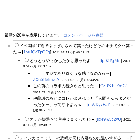
最新の20件を表示しています。
コメントページを参照
イベ開幕10割でぶっぱなされて笑ったけどそのオチでクソ笑っ
た -- [
1osJQqTpGFg
]
2021-07-12 (月) 00:28:47
とうとうやらかしたかと思ったよ… -- [
tpfK8/g7i9.
]
2021-
07-12 (月) 00:37:52
配役が
マジであり得そうな感じなのがw -- [
ZXuS8bBjwcA
]
2021-07-12 (月) 00:43:24
この前のコラボの続きかと思った -- [
CzUS.bJZxO2
]
2021-07-12 (月) 00:51:11
伊藤誠のあとにコレかまされると「人間さんもダメだ
ったかー」ってなるよねｗ -- [
rfjV/DyvFJY
]
2021-07-12
(月) 06:25:37
オチが惨過ぎて草生えまくったわ -- [
sxe9lwJc2vU
]
2021-
07-12 (月) 15:39:06
ティンカとエミリーの悲鳴が同じ内容なのに違いすぎる… -- [