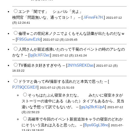
エンテ「闇です」 シュバル「光よ」
検問官「問題無いな、通ってヨシ！」 -- [
./iFmnFk7H.
]
2021-07-12
(月) 12:24:41
倫理ｗこの世紀末ノクニでよくもそんな語彙が出たものだなｗ
-- [
F9SGunvEzlo
]
2021-07-12 (月) 13:05:45
人間さんが親近感沸いたのって千菊のイベントの時のアレなの
かな？ -- [
Ipj0cXF/2ec
]
2021-07-12 (月) 13:41:24
TV番組ネタ好きすぎやろ -- [
2NYhSREKDas
]
2021-07-12 (月)
16:33:22
ドラマと偽ってAV撮影する流れだと本気で思った -- [
PJT9QCGXE/I
]
2021-07-12 (月) 21:51:03
そっちはたぶん寝室ネタだな。
イヨ
みたいに寝室ネタが
ストーリーの途中にある（あった）タイプもあるから、見当
違いな予想って訳でもないが。 -- [
gqJq28cKUpA
]
2021-07-12
(月) 22:50:23
高確率で今回のイベント新規追加キャラの寝室のどれか
にそういう流れは入ると思った。 -- [
Bps6GgL38no
]
2021-07-
13 (火) 18:19:02