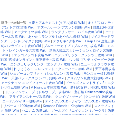
運営中のwiki一覧:
文豪とアルケミスト(文アル)攻略 Wiki
|
オトギフロンティ
ア(オトフロ)攻略 Wiki
|
アズールレーン(アズレン)攻略 Wiki
|
対魔忍RPG攻
略 Wiki
|
アークナイツ攻略 Wiki
|
ラングリッサーモバイル攻略 Wiki
|
アート
ワール攻略 Wiki
|
あやかしランブル！(あやらぶ)攻略 Wiki
|
ツイステッドワ
ンダーランド(ツイステ)攻略 Wiki
|
デタリキZ攻略 Wiki
|
Deep One 虚無と夢
幻のフラグメント攻略Wiki
|
ブルーアーカイブ（ブルアカ）攻略 Wiki
|
ミス
トトレインガールズ攻略 Wiki
|
超昂大戦エスカレーションヒロインズ攻略
Wiki
|
ミナシゴノシゴト攻略 Wiki
|
エデンズリッターグレンツェ攻略 Wiki
|
戦国†恋姫オンライン～奥宴新史～攻略 Wiki
|
ウマ娘 プリティダービー 攻略
Wiki
|
エンジェリックリンク（エンクリ）攻略 Wiki
|
ニューラルクラウド攻
略 Wiki
|
れじぇくろ！ ～レジェンド・クローバー～攻略 Wiki
|
天下布魔攻略
Wiki
|
シュガーコンフリクト（シュガコン）攻略 Wiki
|
モンスター娘TD攻略
Wiki
|
天啓パラドクス(テンパラ)攻略 Wiki
|
クリムゾン妖魔大戦攻略 Wiki
|
アークナイツ エンドフィールド攻略 Wiki
|
ドールズフロントライン2：エク
シリウム攻略 Wiki
|
V Rising日本語攻略 Wiki
|
勝利の女神：NIKKE攻略 Wiki
|
ドルフィンウェーブ（ドルウェブ）攻略Wiki
|
宝石姫 Reincarnation攻略
Wiki
|
アライアンスセージ攻略Wiki
|
クレイヴ・サーガ（クレサガ）攻略Wiki
|
エーテルゲイザー攻略Wiki
|
ティンクルスターナイツ（クルスタ）攻略Wiki
|
リバース：1999攻略Wiki
|
Kemono Friends：Kingdom Wiki
|
スノウブレイ
ク 攻略 Wiki
|
ハニカム 攻略wiki
|
ガールズクリエイション（ガークリ）攻略