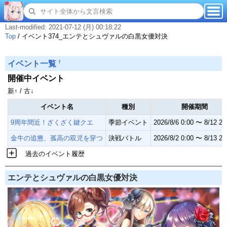
Last-modified: 2021-07-12 (月) 00:18:22
Top
/
イベント374_エンテとシュヴァルの白黒女優対決
†
イベント一覧
開催中イベント
新↑ / 古↓
イベント名
種別
開催期間
9周年間近！ざくざく鍵クエ
季節イベント
2026/8/6 0:00 〜 8/12 23
金牛の追憊、孤高の双児を穿つ
決戦バトル
2026/8/2 0:00 〜 8/13 23
過去のイベント履歴
エンテとシュヴァルの白黒女優対決