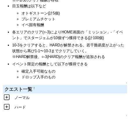
※○-1/3のクリア報酬が存在
目玉報酬は以下など
オトギストーン(計5個)
プレミアムチケット
イベ固有報酬
各エリアのクリア(○-3)によりHOME画面の「ミッション」-「イベ
ント」でスタージェムが10個ずつ獲得できる(計100個)
10-3をクリアすると、HARDが解禁される。若干難易度が上がった
状態から再び1-1〜10-3までクリアしていく。
※HARD解禁後、○-3(HARD)のクリア報酬が追加される
イベント限定の報酬として以下が獲得できる
確定入手可能なもの
ドロップ入手のもの
↑
†
クエスト一覧
ノーマル
ハード
↑