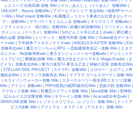
Wiki
|
スイートホームメイド攻略 Wiki
|
Modern Warships 攻略 Wiki
|
アッシ
ュエコーズ-白荊回廊-攻略 Wiki
|
りりぃあんじぇ（りりあん） 攻略Wiki
|
UNLIGHT：Revive 攻略Wiki
|
アズールプロミリア 有志Wiki
|
桜島RPサーバ
ーWiki
|
Mad Island 攻略Wiki
|
転職魔王～リストラ勇者のお仕置きセレナー
デ～ 攻略Wiki
|
サマバケ！すくらんぶる 攻略wiki
|
オリスライズ 攻略wiki
|
ノクティルセント：暁の前に 攻略Wiki
|
鈴蘭の剣攻略Wiki
|
リベリオン ギル
ガメッシュ（リベガメ）攻略Wiki
|
5chどんぐり非公式まとめwiki
|
夢幻楼と
眠れぬ蝶 攻略Wiki
|
レゾナンス：無限号列車 攻略 Wiki
|
Vtuber総合データベ
ースwiki
|
千年戦争アイギスシナリオwiki
|
ANGELICA ASTER 攻略Wiki
|
Elin
攻略有志wiki
|
魔王カリンちゃんRPG ～恋姫建国奔走記～攻略 Wiki
|
エタク
ロニクル：Re攻略考察wiki
|
東方ダンジョンメーカー攻略wiki
|
デュエットナ
イトアビス(二重螺旋)攻略 Wiki
|
魔法少女まどか☆マギカ Magia Exedra（ま
どドラ）攻略有志Wiki
|
東方の迷宮Tri 夢見る乙女と神秘の宝珠 攻略有志Wiki
|
STELLAR IDOL PROJECT（ステラP）攻略Wiki
|
エロゲー・エロアニメ声
優総合Wiki
|
ステラソラ攻略有志 Wiki
|
マブラヴ ガールズガーデン攻略 Wiki
|
ホライゾンウォーカー攻略 Wiki
|
エターナルツリー新生(REエタツリ)攻略
Wiki
|
アイコミ 攻略wiki
|
TRPG怪異討滅譚5版対応Wiki
|
恋姫大戦 攻略Wiki
|
テクロノス攻略 Wiki
|
対魔忍スクワッド攻略 Wiki
|
bloxd攻略 Wiki
|
邪神戦
記ルルイエ少女隊攻略 Wiki
|
キラーイン攻略 Wiki
|
Acacia総合有志wiki
|
DRAPLINE攻略 Wiki
|
レゾナンスリリウム（レゾリリ）攻略 Wiki
|
ドットア
ビスX攻略 Wiki
|
アストラエ・オラティオ（アスオラ）攻略 Wiki