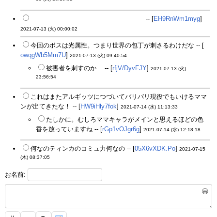
ドッキリで心が折れませんように・・・
-- [
EH9RnWm1myg
]
2021-07-13 (火) 00:00:02
今回のボスは光属性。つまり世界の包丁が刺さるわけだな -- [
owqgWb5Mm7U
]
2021-07-13 (火) 09:40:54
被害者を刺すのか… -- [
rfjV/DyvFJY
]
2021-07-13 (火)
23:56:54
これはまたアルギッツにつづいてバリバリ現役でもいけるママ
ンが出てきたな！ -- [
HW9iHly7fok
]
2021-07-14 (水) 11:13:33
たしかに。むしろママキャラがメインと思えるほどの色
香を放っていますね -- [
rGp1vOJgr6g
]
2021-07-14 (水) 12:18:18
何なのティンカのコミュ力何なの -- [
05X6vXDK.Po
]
2021-07-15
(木) 08:37:05
お名前:
😀