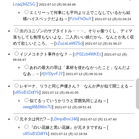
Lnaq3l4ZSG.
]
2021-07-12 (月) 00:44:46
エミリーって何事にも平均より上でこなしているから結
構ハイスペックだよね -- [
PzIxFhOiuY.
]
2021-07-12 (月) 01:04:24
次のユニゾンのサブタイトル・・・。そりゃ傷つくし、ディマ
落ちしても無理もないよな。二人共いい娘だから、なんとか丸く収
めて欲しいところ。 -- [
xZuzaLwW2So
]
2021-07-12 (月) 01:56:27
イジメコネクト事件かな？ -- [
cP0Zzb4WKEc
]
2021-07-12 (月)
06:04:47
あれの最大の罪は「素材を使わなかったこと」なんだよ
なあ… -- [
rfjV/DyvFJY
]
2021-07-12 (月) 06:31:04
レギーナ、リラと同じ声優さん？ なんか声が似て聞こえる --
[
u9SsB1DdlYk
]
2021-07-12 (月) 09:41:05
似てるっていうかリラと雰囲気同じよね -- [
owqgWb5Mm7U
]
2021-07-12 (月) 09:51:43
元ネタは何だ? -- [
LDmjoBm/J46
]
2021-07-12 (月) 11:47:40
『白い花嫁と黒い花嫁』が元ネタですね -- [
u9SsB1DdlYk
]
2021-07-12 (月) 12:16:54