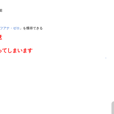
能
/フアナ・ゼロ
」を獲得できる
意
ってしまいます
↑