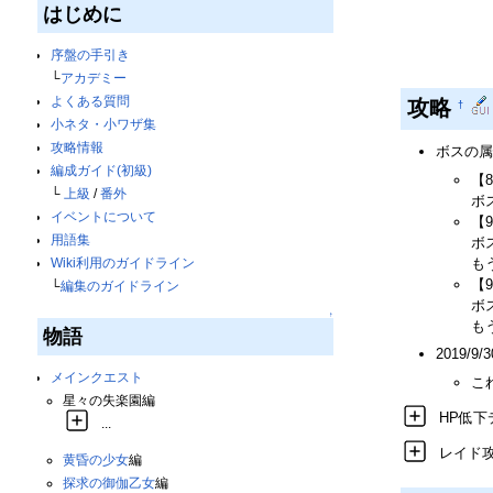
はじめに
序盤の手引き
└
アカデミー
よくある質問
攻略
†
小ネタ・小ワザ集
攻略情報
ボスの属
編成ガイド(初級)
【8
└
上級
/
番外
ボ
イベントについて
【
用語集
ボ
も
Wiki利用のガイドライン
【
└
編集のガイドライン
ボ
↑
も
物語
2019
メインクエスト
こ
星々の失楽園編
HP低
...
レイド
黄昏の少女
編
探求の御伽乙女
編