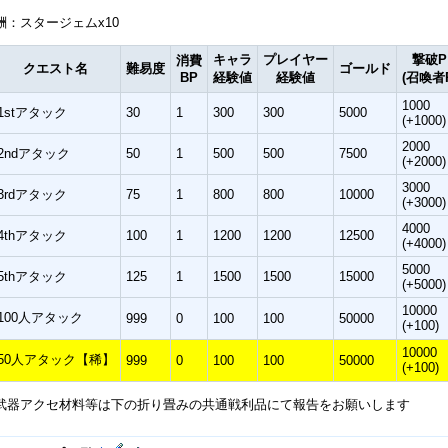
：スタージェムx10
キャラ
プレイヤー
撃破P
消費
クエスト名
難易度
ゴールド
BP
経験値
経験値
(召喚者
1000
1stアタック
30
1
300
300
5000
(+1000)
2000
2ndアタック
50
1
500
500
7500
(+2000)
3000
3rdアタック
75
1
800
800
10000
(+3000)
4000
4thアタック
100
1
1200
1200
12500
(+4000)
5000
5thアタック
125
1
1500
1500
15000
(+5000)
10000
100人アタック
999
0
100
100
50000
(+100)
10000
50人アタック【稀】
999
0
100
100
50000
(+100)
武器アクセ材料等は下の折り畳みの共通戦利品にて報告をお願いします