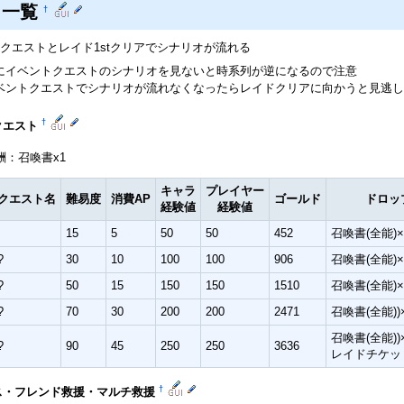
ト一覧
†
クエストとレイド1stクリアでシナリオが流れる
にイベントクエストのシナリオを見ないと時系列が逆になるので注意
ベントクエストでシナリオが流れなくなったらレイドクリアに向かうと見逃し
†
クエスト
酬：召喚書x1
キャラ
プレイヤー
クエスト名
難易度
消費AP
ゴールド
ドロッ
経験値
経験値
I
15
5
50
50
452
召喚書(全能)×
?
30
10
100
100
906
召喚書(全能)×
?
50
15
150
150
1510
召喚書(全能)×
?
70
30
200
200
2471
召喚書(全能))
召喚書(全能))
?
90
45
250
250
3636
レイドチケット
†
ス・フレンド救援・マルチ救援