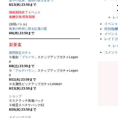
金牛の追憊、孤高の双児を穿つ
8/13(木) 23:59まで
開催期限終了イベント
報酬交換/受取期限
レ
イベント
(決戦バトル)
無筆の矜持に契る紅蓮の翼
特別報酬
8/6(木) 23:59まで
イベント
レイドガ
新要素
レ
コメント
期間限定ガチャ
※復刻「
ブラーマ
」ステップアップガチャLegen
d
8/8(土) 23:59まで
※「
アルデバラン
」ステップアップガチャLegen
d
8/11(火) 23:59まで
※火属性ピックアップガチャLimited+
8/13(木) 23:59まで
ショップ
※スクラッチ装備パック
※精霊スペチケパック62
8/26(水) 23:59まで
メインシナリオ