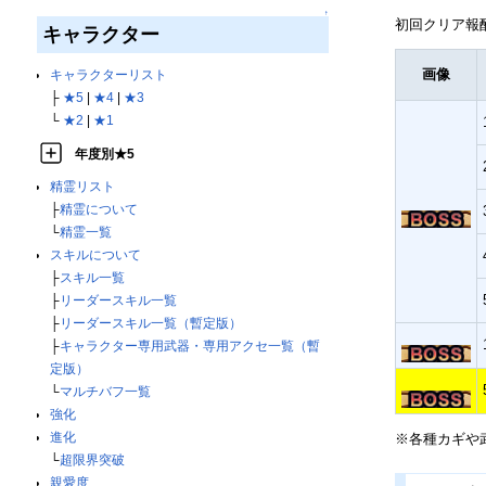
↑
初回クリア報酬
キャラクター
画像
キャラクターリスト
├
★5
|
★4
|
★3
└
★2
|
★1
年度別★5
精霊リスト
├
精霊について
└
精霊一覧
スキルについて
├
スキル一覧
├
リーダースキル一覧
├
リーダースキル一覧（暫定版）
├
キャラクター専用武器・専用アクセ一覧（暫
定版）
└
マルチバフ一覧
強化
進化
※各種カギや
└
超限界突破
親愛度