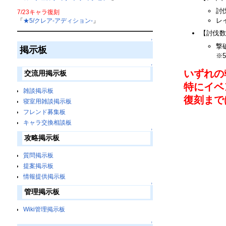
討
7/23キャラ復刻
レ
「
★5/クレア-アディション-
」
【討伐数
↑
撃
掲示板
※
↑
いずれの
交流用掲示板
特にイベ
雑談掲示板
復刻まで
寝室用雑談掲示板
フレンド募集板
キャラ交換相談板
↑
攻略掲示板
質問掲示板
提案掲示板
情報提供掲示板
↑
管理掲示板
Wiki管理掲示板
↑