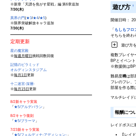
※新章「天譜を焦がす星戦」編 第6章追加
遊び方
†
7/30(木)
異界の門
(
★3
/
★4
/
★5
)
開催日時： 2021/
※限界突破解放キャラ追加
7/30(木)
「
もしもフロ
そちらを終わ
定期更新
遊び方
星の魔宮殿
複数プレイヤー
※
毎週月曜日
挑戦回数回復
BPとイベン
記憶のピラミッド
※救援側はB
オルディンスタジアム
※
毎月1日
更新
難易度
稀
は部
フレのフレ、フ
十二迷宮-深層-
部屋を作る際
※
毎月15日
更新
マルチレイド
8/2新キャラ実装
「
★5/アルデバラン
」
報酬につ
8/2キャラ復刻
「
★5/ブラーマ
」
レイドボスに
7/23新キャラ実装
【レイド
「
★5/フェルディナ-アディション-
」