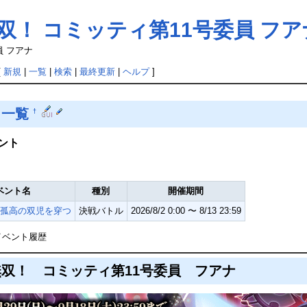
双！ コミッティ第11号委員 フア
員 フアナ
[
新規
|
一覧
|
検索
|
最終更新
|
ヘルプ
]
ト一覧
†
ント
ベント名
種別
開催期間
孤高の双児を穿つ
決戦バトル
2026/8/2 0:00 〜 8/13 23:59
イベント履歴
双！ コミッティ第11号委員 フアナ