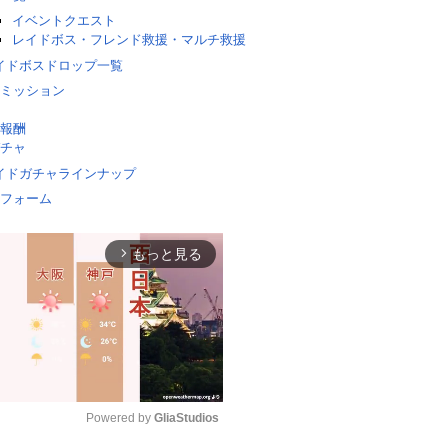
イベントクエスト
レイドボス・フレンド救援・マルチ救援
イドボスドロップ一覧
ミッション
報酬
チャ
イドガチャラインナップ
フォーム
もっと見る
arrow_forward_ios
Powered by 
GliaStudios