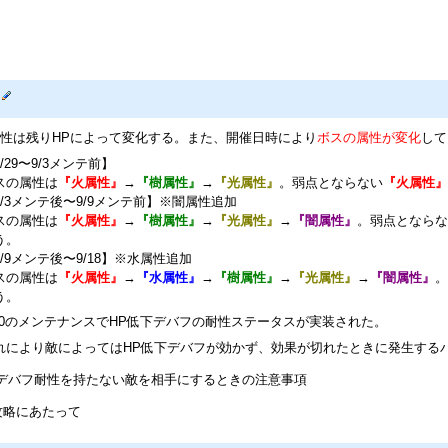
性は残りHPによって変化する。また、開催日時により
ボスの属性が変化
して
/29〜9/3メンテ前】
スの属性は
『火属性』
→
『樹属性』
→
『光属性』
。弱点とならない
『火属性』
9/3メンテ後〜9/9メンテ前】※闇属性追加
スの属性は
『火属性』
→
『樹属性』
→
『光属性』
→
『闇属性』
。弱点とならな
う。
9/9メンテ後〜9/18】※水属性追加
スの属性は
『火属性』
→
『水属性』
→
『樹属性』
→
『光属性』
→
『闇属性』
。
う。
/9/30のメンテナンスでHP低下デバフの耐性ステータスが実装された。
れにより敵によってはHP低下デバフが効かず、効果が切れたときに発生するバ
下デバフ耐性を持たない敵を相手にするときの注意事項
攻略にあたって