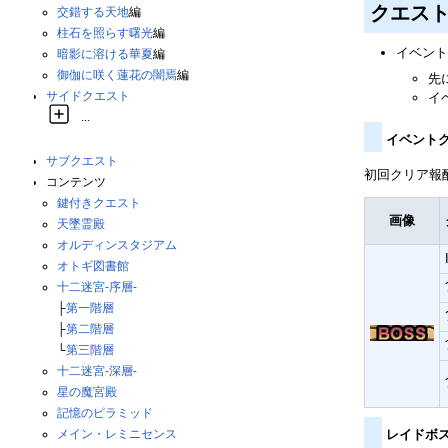
クエス
交錯する天地
編
柱石を照らす曙光
編
イベント
暗影に溶ける華夏
編
御伽に咲く蓮花の闇焉
編
先
サイドクエスト
イ
...
イベント
サブクエスト
初回クリア報
コンテンツ
鍵付きクエスト
画像
天墜霊殿
オルディンスタジアム
オトギ図書館
十二迷宮-序層-
├
第一階層
├
第二階層
└
第三階層
十二迷宮-深層-
星の魔宮殿
記憶のピラミッド
メイン・レミニセンス
レイドボ