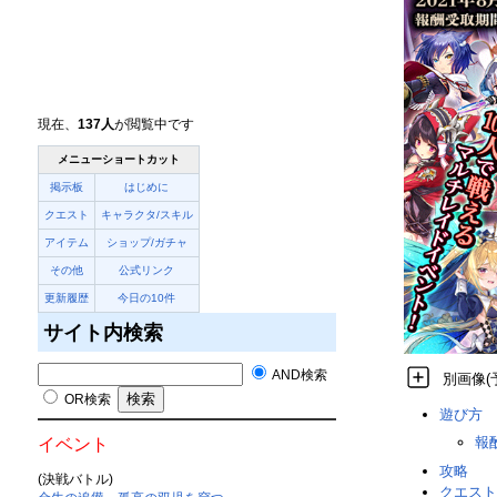
現在、
137人
が閲覧中です
メニューショートカット
掲示板
はじめに
クエスト
キャラクタ/スキル
アイテム
ショップ/ガチャ
その他
公式リンク
更新履歴
今日の10件
サイト内検索
AND検索
別画像(
OR検索
遊び方
報
イベント
攻略
(決戦バトル)
クエスト