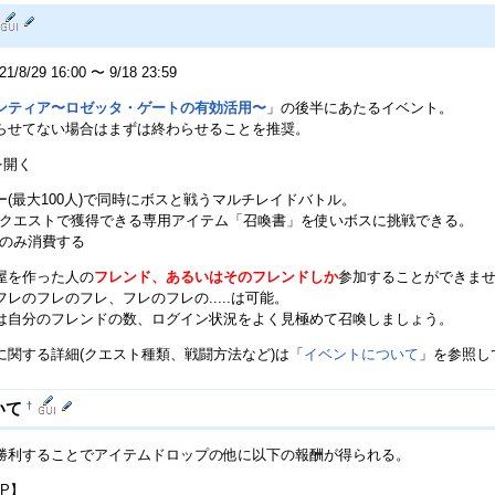
Mute
8/29 16:00 〜 9/18 23:59
ンティア〜ロゼッタ・ゲートの有効活用〜
」の後半にあたるイベント。
らせてない場合はまずは終わらせることを推奨。
を開く
(最大100人)で同時にボスと戦うマルチレイドバトル。
トクエストで獲得できる専用アイテム「召喚書」を使いボスに挑戦できる。
Pのみ消費する
屋を作った人の
フレンド、あるいはそのフレンドしか
参加することができま
レのフレのフレ、フレのフレの.....は可能。
は自分のフレンドの数、ログイン状況をよく見極めて召喚しましょう。
に関する詳細(クエスト種類、戦闘方法など)は「
イベントについて
」を参照し
†
いて
勝利することでアイテムドロップの他に以下の報酬が得られる。
P】