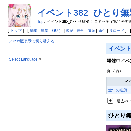
イベント382_ひとり無
Top
/
イベント382_ひとり無双！ コミッティ第11号委
[
トップ
] [
編集
|
編集（GUI）
|
凍結
|
差分
|
履歴
|
添付
|
リロード
] 
スマホ版表示に切り替える
イベン
Select Language
▼
開催中イベ
新↑ / 古↓
イ
金牛の追憊、
過去の
ひとり無