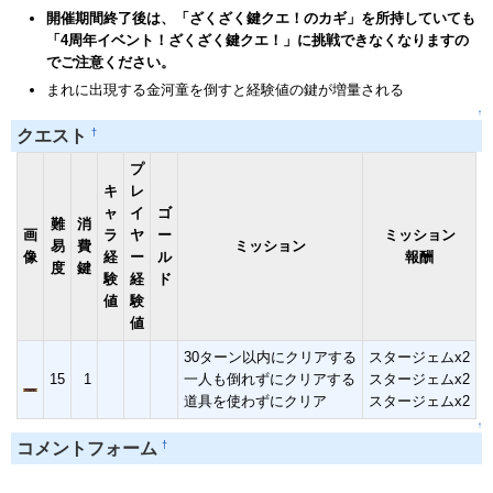
開催期間終了後は、「ざくざく鍵クエ！のカギ」を所持していても
「4周年イベント！ざくざく鍵クエ！」に挑戦できなくなりますの
でご注意ください。
まれに出現する金河童を倒すと経験値の鍵が増量される
↑
†
クエスト
プ
キ
レ
ャ
イ
ゴ
難
消
画
ラ
ヤ
ー
ミッション
易
費
ミッション
像
経
ー
ル
報酬
度
鍵
験
経
ド
値
験
値
30ターン以内にクリアする
スタージェムx2
15
1
一人も倒れずにクリアする
スタージェムx2
道具を使わずにクリア
スタージェムx2
↑
†
コメントフォーム