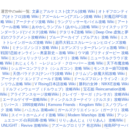
運営中のwiki一覧:
文豪とアルケミスト(文アル)攻略 Wiki
|
オトギフロンティ
ア(オトフロ)攻略 Wiki
|
アズールレーン(アズレン)攻略 Wiki
|
対魔忍RPG攻
略 Wiki
|
アークナイツ攻略 Wiki
|
ラングリッサーモバイル攻略 Wiki
|
アート
ワール攻略 Wiki
|
あやかしランブル！(あやらぶ)攻略 Wiki
|
ツイステッドワ
ンダーランド(ツイステ)攻略 Wiki
|
デタリキZ攻略 Wiki
|
Deep One 虚無と夢
幻のフラグメント攻略Wiki
|
ブルーアーカイブ（ブルアカ）攻略 Wiki
|
ミス
トトレインガールズ攻略 Wiki
|
超昂大戦エスカレーションヒロインズ攻略
Wiki
|
ミナシゴノシゴト攻略 Wiki
|
エデンズリッターグレンツェ攻略 Wiki
|
戦国†恋姫オンライン～奥宴新史～攻略 Wiki
|
ウマ娘 プリティダービー 攻略
Wiki
|
エンジェリックリンク（エンクリ）攻略 Wiki
|
ニューラルクラウド攻
略 Wiki
|
れじぇくろ！ ～レジェンド・クローバー～攻略 Wiki
|
天下布魔攻略
Wiki
|
シュガーコンフリクト（シュガコン）攻略 Wiki
|
モンスター娘TD攻略
Wiki
|
天啓パラドクス(テンパラ)攻略 Wiki
|
クリムゾン妖魔大戦攻略 Wiki
|
アークナイツ エンドフィールド攻略 Wiki
|
ドールズフロントライン2：エク
シリウム攻略 Wiki
|
V Rising日本語攻略 Wiki
|
勝利の女神：NIKKE攻略 Wiki
|
ドルフィンウェーブ（ドルウェブ）攻略Wiki
|
宝石姫 Reincarnation攻略
Wiki
|
アライアンスセージ攻略Wiki
|
クレイヴ・サーガ（クレサガ）攻略Wiki
|
エーテルゲイザー攻略Wiki
|
ティンクルスターナイツ（クルスタ）攻略Wiki
|
リバース：1999攻略Wiki
|
Kemono Friends：Kingdom Wiki
|
スノウブレイ
ク 攻略 Wiki
|
ハニカム 攻略wiki
|
ガールズクリエイション（ガークリ）攻略
Wiki
|
スイートホームメイド攻略 Wiki
|
Modern Warships 攻略 Wiki
|
アッシ
ュエコーズ-白荊回廊-攻略 Wiki
|
りりぃあんじぇ（りりあん） 攻略Wiki
|
UNLIGHT：Revive 攻略Wiki
|
アズールプロミリア 有志Wiki
|
桜島RPサーバ