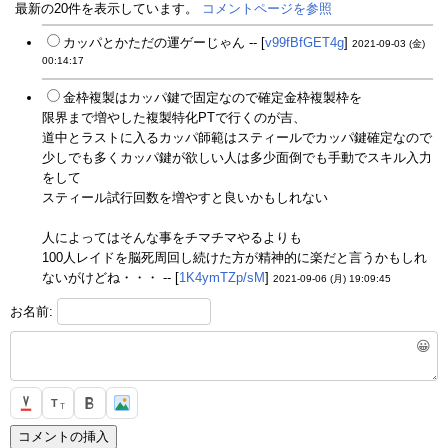
最新の20件を表示しています。
コメントページを参照
カッパとかただの運ゲーじゃん -- [
v99fBfGET4g
]
2021-09-03 (金)
00:14:17
金枠複製はカッパ鍵で固定なので確定金枠複製枠を
限界まで増やした複製特化PTで行くのが吉、
道中とラストに入るカッパ師範はスティールでカッパ鍵確定なので
少しでも多くカッパ鍵が欲しい人は多少面倒でも手動でスキル入力
をして
スティール試行回数を増やすと良いかもしれない
人によってはそんな事をチマチマやるよりも
100人レイドを脳死周回し続けた方が精神的に楽だと言うかもしれ
ないがけどね・・・ -- [
1K4ymTZp/sM
]
2021-09-06 (月) 19:09:45
お名前:
😀
T
T