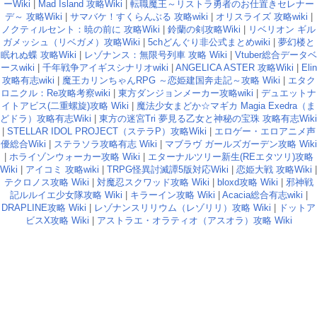
ーWiki
|
Mad Island 攻略Wiki
|
転職魔王～リストラ勇者のお仕置きセレナー
デ～ 攻略Wiki
|
サマバケ！すくらんぶる 攻略wiki
|
オリスライズ 攻略wiki
|
ノクティルセント：暁の前に 攻略Wiki
|
鈴蘭の剣攻略Wiki
|
リベリオン ギル
ガメッシュ（リベガメ）攻略Wiki
|
5chどんぐり非公式まとめwiki
|
夢幻楼と
眠れぬ蝶 攻略Wiki
|
レゾナンス：無限号列車 攻略 Wiki
|
Vtuber総合データベ
ースwiki
|
千年戦争アイギスシナリオwiki
|
ANGELICA ASTER 攻略Wiki
|
Elin
攻略有志wiki
|
魔王カリンちゃんRPG ～恋姫建国奔走記～攻略 Wiki
|
エタク
ロニクル：Re攻略考察wiki
|
東方ダンジョンメーカー攻略wiki
|
デュエットナ
イトアビス(二重螺旋)攻略 Wiki
|
魔法少女まどか☆マギカ Magia Exedra（ま
どドラ）攻略有志Wiki
|
東方の迷宮Tri 夢見る乙女と神秘の宝珠 攻略有志Wiki
|
STELLAR IDOL PROJECT（ステラP）攻略Wiki
|
エロゲー・エロアニメ声
優総合Wiki
|
ステラソラ攻略有志 Wiki
|
マブラヴ ガールズガーデン攻略 Wiki
|
ホライゾンウォーカー攻略 Wiki
|
エターナルツリー新生(REエタツリ)攻略
Wiki
|
アイコミ 攻略wiki
|
TRPG怪異討滅譚5版対応Wiki
|
恋姫大戦 攻略Wiki
|
テクロノス攻略 Wiki
|
対魔忍スクワッド攻略 Wiki
|
bloxd攻略 Wiki
|
邪神戦
記ルルイエ少女隊攻略 Wiki
|
キラーイン攻略 Wiki
|
Acacia総合有志wiki
|
DRAPLINE攻略 Wiki
|
レゾナンスリリウム（レゾリリ）攻略 Wiki
|
ドットア
ビスX攻略 Wiki
|
アストラエ・オラティオ（アスオラ）攻略 Wiki