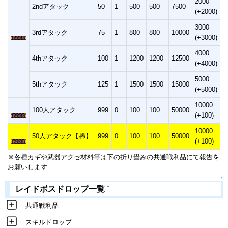
2000
2ndアタック
50
1
500
500
7500
(+2000)
3000
3rdアタック
75
1
800
800
10000
(+3000)
4000
4thアタック
100
1
1200
1200
12500
(+4000)
5000
5thアタック
125
1
1500
1500
15000
(+5000)
10000
100人アタック
999
0
100
100
50000
(+100)
10000
50人アタック【稀】
999
0
100
100
50000
(+100)
※各種カギや武器アクセ材料等は下の折り畳みの共通戦利品にて報告を
お願いします
↑
†
レイドボスドロップ一覧
共通戦利品
スキルドロップ