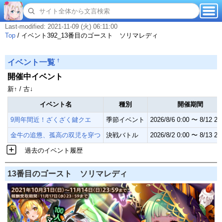
Last-modified: 2021-11-09 (火) 06:11:00
Top
/
イベント392_13番目のゴースト ソリマレディ
†
イベント一覧
開催中イベント
新↑ / 古↓
イベント名
種別
開催期間
9周年間近！ざくざく鍵クエ
季節イベント
2026/8/6 0:00 〜 8/12 23
金牛の追憊、孤高の双児を穿つ
決戦バトル
2026/8/2 0:00 〜 8/13 23
過去のイベント履歴
13番目のゴースト ソリマレディ