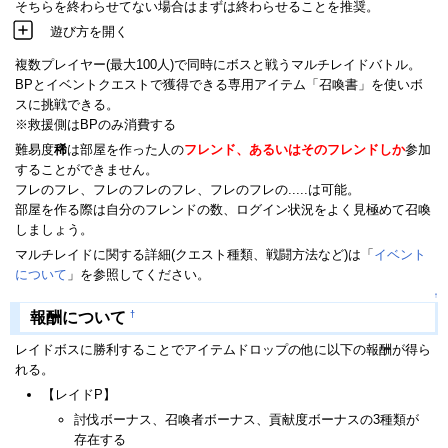
そちらを終わらせてない場合はまずは終わらせることを推奨。
遊び方を開く
複数プレイヤー(最大100人)で同時にボスと戦うマルチレイドバトル。
BPとイベントクエストで獲得できる専用アイテム「召喚書」を使いボ
スに挑戦できる。
※救援側はBPのみ消費する
難易度
稀
は部屋を作った人の
フレンド、あるいはそのフレンドしか
参加
することができません。
フレのフレ、フレのフレのフレ、フレのフレの.....は可能。
部屋を作る際は自分のフレンドの数、ログイン状況をよく見極めて召喚
しましょう。
マルチレイドに関する詳細(クエスト種類、戦闘方法など)は「
イベント
について
」を参照してください。
↑
†
報酬について
レイドボスに勝利することでアイテムドロップの他に以下の報酬が得ら
れる。
【レイドP】
討伐ボーナス、召喚者ボーナス、貢献度ボーナスの3種類が
存在する