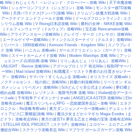
略 Wiki
|
れじぇくろ！ ～レジェンド・クローバー～攻略 Wiki
|
天下布魔攻略
Wiki
|
シュガーコンフリクト（シュガコン）攻略 Wiki
|
モンスター娘TD攻略
Wiki
|
天啓パラドクス(テンパラ)攻略 Wiki
|
クリムゾン妖魔大戦攻略 Wiki
|
アークナイツ エンドフィールド攻略 Wiki
|
ドールズフロントライン2：エク
シリウム攻略 Wiki
|
V Rising日本語攻略 Wiki
|
勝利の女神：NIKKE攻略 Wiki
|
ドルフィンウェーブ（ドルウェブ）攻略Wiki
|
宝石姫 Reincarnation攻略
Wiki
|
アライアンスセージ攻略Wiki
|
クレイヴ・サーガ（クレサガ）攻略Wiki
|
エーテルゲイザー攻略Wiki
|
ティンクルスターナイツ（クルスタ）攻略Wiki
|
リバース：1999攻略Wiki
|
Kemono Friends：Kingdom Wiki
|
スノウブレイ
ク 攻略 Wiki
|
ハニカム 攻略wiki
|
ガールズクリエイション（ガークリ）攻略
Wiki
|
スイートホームメイド攻略 Wiki
|
Modern Warships 攻略 Wiki
|
アッシ
ュエコーズ-白荊回廊-攻略 Wiki
|
りりぃあんじぇ（りりあん） 攻略Wiki
|
UNLIGHT：Revive 攻略Wiki
|
アズールプロミリア 有志Wiki
|
桜島RPサーバ
ーWiki
|
Mad Island 攻略Wiki
|
転職魔王～リストラ勇者のお仕置きセレナー
デ～ 攻略Wiki
|
サマバケ！すくらんぶる 攻略wiki
|
オリスライズ 攻略wiki
|
ノクティルセント：暁の前に 攻略Wiki
|
鈴蘭の剣攻略Wiki
|
リベリオン ギル
ガメッシュ（リベガメ）攻略Wiki
|
5chどんぐり非公式まとめwiki
|
夢幻楼と
眠れぬ蝶 攻略Wiki
|
レゾナンス：無限号列車 攻略 Wiki
|
Vtuber総合データベ
ースwiki
|
千年戦争アイギスシナリオwiki
|
ANGELICA ASTER 攻略Wiki
|
Elin
攻略有志wiki
|
魔王カリンちゃんRPG ～恋姫建国奔走記～攻略 Wiki
|
エタク
ロニクル：Re攻略考察wiki
|
東方ダンジョンメーカー攻略wiki
|
デュエットナ
イトアビス(二重螺旋)攻略 Wiki
|
魔法少女まどか☆マギカ Magia Exedra（ま
どドラ）攻略有志Wiki
|
東方の迷宮Tri 夢見る乙女と神秘の宝珠 攻略有志Wiki
|
STELLAR IDOL PROJECT（ステラP）攻略Wiki
|
エロゲー・エロアニメ声
優総合Wiki
|
ステラソラ攻略有志 Wiki
|
マブラヴ ガールズガーデン攻略 Wiki