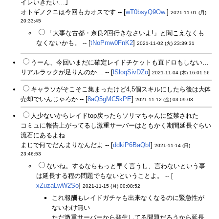
イレいきたい…｣
オトギノクニは今回もカオスです -- [
wT0bsyQ9Ow.
]
2021-11-01 (月)
20:33:45
「大事な古都・奈良2回行きなさいよ!」と聞こえなくも
なくないかも。 -- [
tNoPmw0FnK2
]
2021-11-02 (火) 23:39:31
うーん、今回いまだに確定レイドチケットも直ドロもしない…
リアルラックが足りんのか… -- [
lSloqSivDZo
]
2021-11-04 (木) 16:01:56
キャラソがそこそこ集まったけど4,5個スキルにしたら後は大体
売却でいんじゃろか -- [
8aQ5gMC5kPE
]
2021-11-12 (金) 03:09:03
人少ないからレイドtop戻ったらソリマちゃんに監禁された
コミュに報告上がってるし激重サーバーはともかく期間延長ぐらい
流石にあるよね
まじで何でだんまりなんだよ -- [
ddkiP6BaQbI
]
2021-11-14 (日)
23:46:53
ないね。するならもっと早く言うし、言わないという事
は延長する程の問題でもないということよ。 -- [
xZuzaLwW2So
]
2021-11-15 (月) 00:08:52
これ報酬もレイドガチャも出来なくなるのに緊急性が
ないわけ無い
ただ激重サーバーから発生してる問題だろうから延長