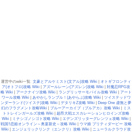
運営中のwiki一覧:
文豪とアルケミスト(文アル)攻略 Wiki
|
オトギフロンティ
ア(オトフロ)攻略 Wiki
|
アズールレーン(アズレン)攻略 Wiki
|
対魔忍RPG攻
略 Wiki
|
アークナイツ攻略 Wiki
|
ラングリッサーモバイル攻略 Wiki
|
アート
ワール攻略 Wiki
|
あやかしランブル！(あやらぶ)攻略 Wiki
|
ツイステッドワ
ンダーランド(ツイステ)攻略 Wiki
|
デタリキZ攻略 Wiki
|
Deep One 虚無と夢
幻のフラグメント攻略Wiki
|
ブルーアーカイブ（ブルアカ）攻略 Wiki
|
ミス
トトレインガールズ攻略 Wiki
|
超昂大戦エスカレーションヒロインズ攻略
Wiki
|
ミナシゴノシゴト攻略 Wiki
|
エデンズリッターグレンツェ攻略 Wiki
|
戦国†恋姫オンライン～奥宴新史～攻略 Wiki
|
ウマ娘 プリティダービー 攻略
Wiki
|
エンジェリックリンク（エンクリ）攻略 Wiki
|
ニューラルクラウド攻