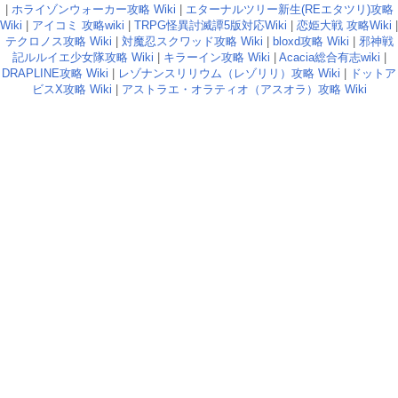
|
ホライゾンウォーカー攻略 Wiki
|
エターナルツリー新生(REエタツリ)攻略
Wiki
|
アイコミ 攻略wiki
|
TRPG怪異討滅譚5版対応Wiki
|
恋姫大戦 攻略Wiki
|
テクロノス攻略 Wiki
|
対魔忍スクワッド攻略 Wiki
|
bloxd攻略 Wiki
|
邪神戦
記ルルイエ少女隊攻略 Wiki
|
キラーイン攻略 Wiki
|
Acacia総合有志wiki
|
DRAPLINE攻略 Wiki
|
レゾナンスリリウム（レゾリリ）攻略 Wiki
|
ドットア
ビスX攻略 Wiki
|
アストラエ・オラティオ（アスオラ）攻略 Wiki