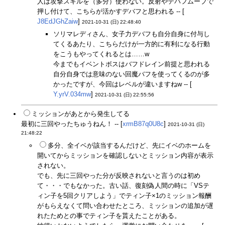
人は攻撃スキルを（多分）使わない。反射やデバフムーブで
押し付けて、こちらが活かすデバフと思われる -- [
J8EdJGhZaiw
]
2021-10-31 (日) 22:48:40
ソリマレディさん、女子力デバフも自分自身に付与し
てくるあたり、こちらだけが一方的に有利になる行動
をこうもやってくれるとは……w
今までもイベントボスはバフドレイン前提と思われる
自分自身では意味のない回魔バフを使ってくるのが多
かったですが、今回はレベルが違いますねw -- [
Y.yrV.034mw
]
2021-10-31 (日) 22:55:56
ミッションがあとから発生してる
最初に三回やったちゅうねん！ -- [
xrmB87q0U8c
]
2021-10-31 (日)
21:48:22
多分、全イベが該当するんだけど、先にイベのホームを
開いてからミッションを確認しないとミッション内容が表示
されない。
でも、先に三回やった分が反映されないと言うのは初め
て・・・でもなかった。古い話、復刻偽人間の時に「VSテ
ィン子を5回クリアしよう」でティン子×1のミッション報酬
がもらえなくて問い合わせたところ、ミッションの追加が遅
れたためとの事でティン子を貰えたことがある。