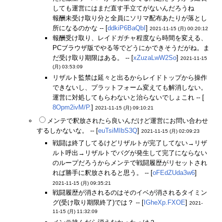
しても運営にはまだ直す手立てがないんだろうね
報酬未受け取り分と全員にソリマ配布あたりが落とし
所になるのかな -- [
ddkiP6BaQbI
]
2021-11-15 (月) 00:20:12
報酬受け取り、レイドガチャ程度なら時間を変える、
PCブラウザ版でやる等でどうにかできそうだがね。ま
だ受け取り期限はある。 -- [
xZuzaLwW2So
]
2021-11-15
(月) 03:53:09
リザルト監禁は延々と出るからレイドトップから操作
できないし、プラットフォーム変えても解消しない。
運営に対処してもらわないと治らないでしょこれ -- [
8Opm2ivM/P.
]
2021-11-15 (月) 09:10:21
メンテで釈放されたら良いんだけど運営にお問い合わせ
するしかないな。 -- [
euTsiMIbS3Q
]
2021-11-15 (月) 02:09:23
戦闘は終了してるけどリザルトが完了してない→リザ
ルト呼出→リザルトでバグが発生して完了にならない
のループだろうからメンテで戦闘履歴がリセットされ
れば勝手に釈放されると思う。 -- [
oFEdZUda3w6
]
2021-11-15 (月) 09:35:21
戦闘履歴が消されるのはそのイベが消されるタイミン
グ(受け取り期限終了)では？ -- [
IGheXp.FXOE
]
2021-
11-15 (月) 11:32:09