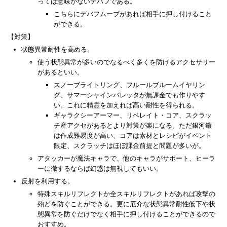
っては意味がないデバフである。
こちらにデバフムーブがあれば相手に押し付けること
ができる。
【対策】
状態異常耐性を高める。
使う状態異常が多いのでなるべく多くを防げるアクセサリー
があるといい。
スノーブライトリング、フルールブルームイヤリン
グ、サマーシャインバレッタが無課金でも作りやす
い。これに精霊を加えれば高い耐性を得られる。
ギャラクシーアーマー、リベレイト・コア、スクラッ
チ産アクセがあるとより対策が楽になる。ただ銀河鎧
は作成難易度が高い、コアは素材とレシピがイベント
限定、スクラッチはほぼ課金前提と問題が多いが。
アタッカーが魔法キャラで、他のキャラがサポート、ヒーラ
ーに徹するならば幻惑は無視してもいい。
反射を利用する。
特殊スキルリフレクトか全スキルリフレクトがあれば攻撃の
殆どを防ぐことができる。更に厄介な状態異常耐性低下や状
態異常を防ぐだけでなく相手に押し付けることができるので
おすすめ。