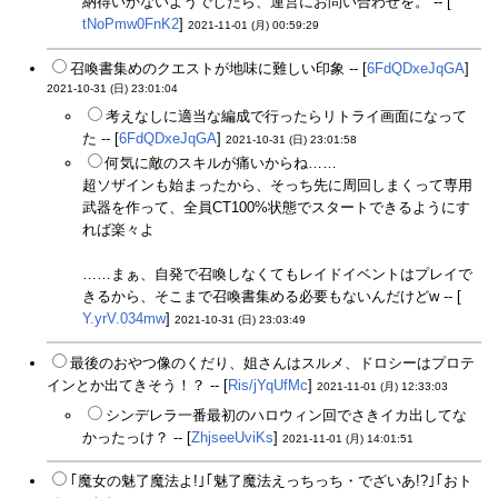
納得いかないようでしたら、運営にお問い合わせを。 -- [
tNoPmw0FnK2
]
2021-11-01 (月) 00:59:29
召喚書集めのクエストが地味に難しい印象 -- [
6FdQDxeJqGA
]
2021-10-31 (日) 23:01:04
考えなしに適当な編成で行ったらリトライ画面になって
た -- [
6FdQDxeJqGA
]
2021-10-31 (日) 23:01:58
何気に敵のスキルが痛いからね……
超ソザインも始まったから、そっち先に周回しまくって専用
武器を作って、全員CT100%状態でスタートできるようにす
れば楽々よ
……まぁ、自発で召喚しなくてもレイドイベントはプレイで
きるから、そこまで召喚書集める必要もないんだけどw -- [
Y.yrV.034mw
]
2021-10-31 (日) 23:03:49
最後のおやつ像のくだり、姐さんはスルメ、ドロシーはプロテ
インとか出てきそう！？ -- [
Ris/jYqUfMc
]
2021-11-01 (月) 12:33:03
シンデレラ一番最初のハロウィン回でさきイカ出してな
かったっけ？ -- [
ZhjseeUviKs
]
2021-11-01 (月) 14:01:51
｢魔女の魅了魔法よ!｣｢魅了魔法えっちっち・でざいあ!?｣｢おト