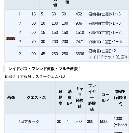
値
値
I
15
5
50
50
452
召喚書(亡霊)×1〜3
?
30
10
100
100
906
召喚書(亡霊)×1〜3
?
50
15
150
150
1510
召喚書(亡霊)×1〜2
?
70
30
200
200
2471
召喚書(亡霊))×1〜4
召喚書(亡霊))×2
?
90
45
250
250
3636
レイドチケット(亡霊))
↑
†
レイドボス・フレンド救援・マルチ救援
初回クリア報酬：スタージェムx10
プレ
キャ
難
消
イヤ
撃破P
ラ
ゴー
画像
クエスト名
易
費
ー
(召喚者
経験
ルド
度
BP
経験
P)
値
値
1000
1stアタック
30
1
300
300
5000
(+1000)