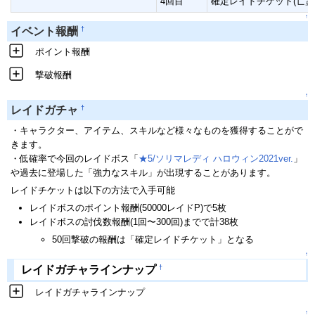
4回目
確定レイドチケット(亡霊)
↑
†
イベント報酬
ポイント報酬
撃破報酬
↑
†
レイドガチャ
・キャラクター、アイテム、スキルなど様々なものを獲得することがで
きます。
・低確率で今回のレイドボス「
★5/ソリマレディ ハロウィン2021ver.
」
や過去に登場した「強力なスキル」が出現することがあります。
レイドチケットは以下の方法で入手可能
レイドボスのポイント報酬(50000レイドP)で5枚
レイドボスの討伐数報酬(1回〜300回)までで計38枚
50回撃破の報酬は「確定レイドチケット」となる
↑
†
レイドガチャラインナップ
レイドガチャラインナップ
↑