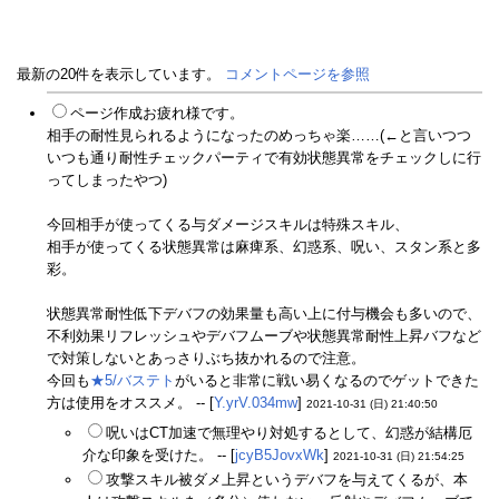
最新の20件を表示しています。
コメントページを参照
ページ作成お疲れ様です。
相手の耐性見られるようになったのめっちゃ楽……(←と言いつつ
いつも通り耐性チェックパーティで有効状態異常をチェックしに行
ってしまったやつ)
今回相手が使ってくる与ダメージスキルは特殊スキル、
相手が使ってくる状態異常は麻痺系、幻惑系、呪い、スタン系と多
彩。
状態異常耐性低下デバフの効果量も高い上に付与機会も多いので、
不利効果リフレッシュやデバフムーブや状態異常耐性上昇バフなど
で対策しないとあっさりぶち抜かれるので注意。
今回も
★5/バステト
がいると非常に戦い易くなるのでゲットできた
方は使用をオススメ。 -- [
Y.yrV.034mw
]
2021-10-31 (日) 21:40:50
呪いはCT加速で無理やり対処するとして、幻惑が結構厄
介な印象を受けた。 -- [
jcyB5JovxWk
]
2021-10-31 (日) 21:54:25
攻撃スキル被ダメ上昇というデバフを与えてくるが、本