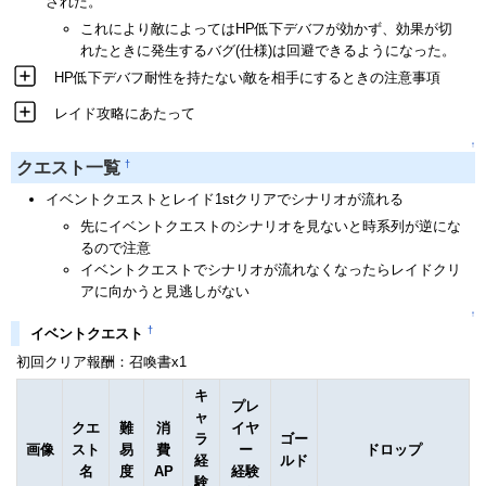
された。
これにより敵によってはHP低下デバフが効かず、効果が切
れたときに発生するバグ(仕様)は回避できるようになった。
HP低下デバフ耐性を持たない敵を相手にするときの注意事項
レイド攻略にあたって
↑
†
クエスト一覧
イベントクエストとレイド1stクリアでシナリオが流れる
先にイベントクエストのシナリオを見ないと時系列が逆にな
るので注意
イベントクエストでシナリオが流れなくなったらレイドクリ
アに向かうと見逃しがない
↑
†
イベントクエスト
初回クリア報酬：召喚書x1
キ
プレ
ャ
クエ
難
消
イヤ
ラ
ゴー
画像
スト
易
費
ー
ドロップ
経
ルド
名
度
AP
経験
験