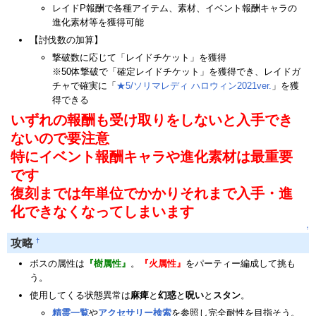
レイドP報酬で各種アイテム、素材、イベント報酬キャラの
進化素材等を獲得可能
【討伐数の加算】
撃破数に応じて「レイドチケット」を獲得
※50体撃破で「確定レイドチケット」を獲得でき、レイドガ
チャで確実に「
★5/ソリマレディ ハロウィン2021ver.
」を獲
得できる
いずれの報酬も受け取りをしないと入手でき
ないので要注意
特にイベント報酬キャラや進化素材は最重要
です
復刻までは年単位でかかりそれまで入手・進
化できなくなってしまいます
↑
†
攻略
ボスの属性は
『樹属性』
。
『火属性』
をパーティー編成して挑も
う。
使用してくる状態異常は
麻痺
と
幻惑
と
呪い
と
スタン
。
精霊一覧
や
アクセサリー検索
を参照し完全耐性を目指そう。