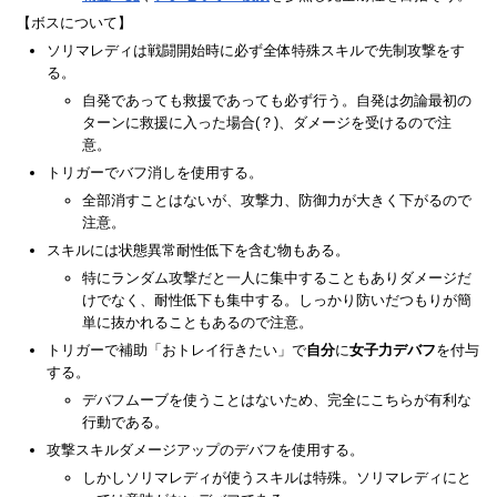
【ボスについて】
ソリマレディは戦闘開始時に必ず全体特殊スキルで先制攻撃をす
る。
自発であっても救援であっても必ず行う。自発は勿論最初の
ターンに救援に入った場合(？)、ダメージを受けるので注
意。
トリガーでバフ消しを使用する。
全部消すことはないが、攻撃力、防御力が大きく下がるので
注意。
スキルには状態異常耐性低下を含む物もある。
特にランダム攻撃だと一人に集中することもありダメージだ
けでなく、耐性低下も集中する。しっかり防いだつもりが簡
単に抜かれることもあるので注意。
トリガーで補助「おトレイ行きたい」で
自分
に
女子力デバフ
を付与
する。
デバフムーブを使うことはないため、完全にこちらが有利な
行動である。
攻撃スキルダメージアップのデバフを使用する。
しかしソリマレディが使うスキルは特殊。ソリマレディにと