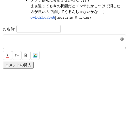
メンテ挟んだら消えなかったっけ？
まぁ違っても今の状態だとメンテにかこつけて消した
方が良いので消してくるんじゃないかな -- [
oFEdZUda3w6
]
2021-11-15 (月) 12:02:17
お名前:
😀
T
T