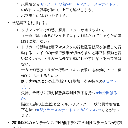
火属性なら
★5/ブレア 水着ver.
、
★5/クラース＆ナイトメア
のWドレス版等が持つ。上手く編成しよう。
バフ消しには弱いので注意。
状態異常を利用する。
ソリマレディは幻惑、麻痺、スタンが通りやすい。
（一応混乱も通るがレイドではすぐ解除されてしまうためほ
ぼ役に立たない）
トリガー行動時は麻痺やスタンの行動阻害効果を無視して行
動する。レイドの仕様で効果が切れやすいと非常に有効と言
いにくいが、トリガー以外で行動されやすいならあって損は
ない。
一方で幻惑はトリガー行動のスキル攻撃にも有効なので、積
極的に活用するといい。
例：失神(スタンの上位版)とCT増加、盗み持ちの
★5/ファー
デン
。
失神、金縛りに加え状態異常耐性低下を持つ
★5/沖田はる
か
。
悩殺(幻惑の上位版)と全スキルリフレクト、状態異常耐性低
下を持つ
★5/クラース＆ナイトメア Wドレスver.
などがオス
スメ。
2019/9/30のメンテナンスでHP低下デバフの耐性ステータスが実装