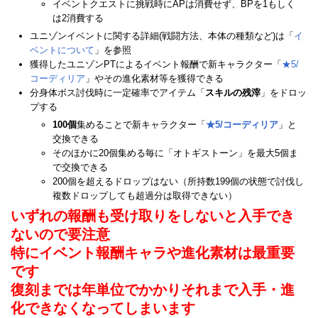
イベントクエストに挑戦時にAPは消費せず、BPを1もしく
は2消費する
ユニゾンイベントに関する詳細(戦闘方法、本体の種類など)は「
イ
ベントについて
」を参照
獲得したユニゾンPTによるイベント報酬で新キャラクター「
★5/
コーディリア
」やその進化素材等を獲得できる
分身体ボス討伐時に一定確率でアイテム「
スキルの残滓
」をドロッ
プする
100個
集めることで新キャラクター「
★5/コーディリア
」と
交換できる
そのほかに20個集める毎に「オトギストーン」を最大5個ま
で交換できる
200個を超えるドロップはない（所持数199個の状態で討伐し
複数ドロップしても超過分は取得できない）
いずれの報酬も受け取りをしないと入手でき
ないので要注意
特にイベント報酬キャラや進化素材は最重要
です
復刻までは年単位でかかりそれまで入手・進
化できなくなってしまいます