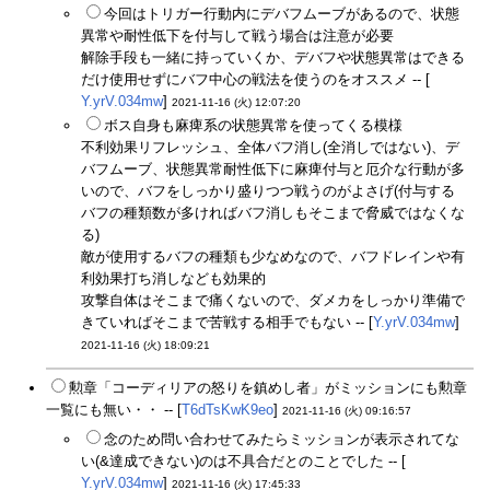
今回はトリガー行動内にデバフムーブがあるので、状態
異常や耐性低下を付与して戦う場合は注意が必要
解除手段も一緒に持っていくか、デバフや状態異常はできる
だけ使用せずにバフ中心の戦法を使うのをオススメ -- [
Y.yrV.034mw
]
2021-11-16 (火) 12:07:20
ボス自身も麻痺系の状態異常を使ってくる模様
不利効果リフレッシュ、全体バフ消し(全消しではない)、デ
バフムーブ、状態異常耐性低下に麻痺付与と厄介な行動が多
いので、バフをしっかり盛りつつ戦うのがよさげ(付与する
バフの種類数が多ければバフ消しもそこまで脅威ではなくな
る)
敵が使用するバフの種類も少なめなので、バフドレインや有
利効果打ち消しなども効果的
攻撃自体はそこまで痛くないので、ダメカをしっかり準備で
きていればそこまで苦戦する相手でもない -- [
Y.yrV.034mw
]
2021-11-16 (火) 18:09:21
勲章「コーディリアの怒りを鎮めし者」がミッションにも勲章
一覧にも無い・・ -- [
T6dTsKwK9eo
]
2021-11-16 (火) 09:16:57
念のため問い合わせてみたらミッションが表示されてな
い(&達成できない)のは不具合だとのことでした -- [
Y.yrV.034mw
]
2021-11-16 (火) 17:45:33