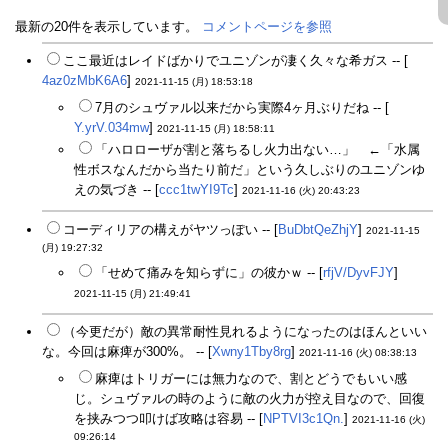
最新の20件を表示しています。
コメントページを参照
ここ最近はレイドばかりでユニゾンが凄く久々な希ガス -- [
4az0zMbK6A6
]
2021-11-15 (月) 18:53:18
7月のシュヴァル以来だから実際4ヶ月ぶりだね -- [
Y.yrV.034mw
]
2021-11-15 (月) 18:58:11
「ハロローザが割と落ちるし火力出ない…」 ←「水属
性ボスなんだから当たり前だ」という久しぶりのユニゾンゆ
えの気づき -- [
ccc1twYI9Tc
]
2021-11-16 (火) 20:43:23
コーディリアの構えがヤツっぽい -- [
BuDbtQeZhjY
]
2021-11-15
(月) 19:27:32
「せめて痛みを知らずに」の彼かｗ -- [
rfjV/DyvFJY
]
2021-11-15 (月) 21:49:41
（今更だが）敵の異常耐性見れるようになったのはほんといい
な。今回は麻痺が300%。 -- [
Xwny1Tby8rg
]
2021-11-16 (火) 08:38:13
麻痺はトリガーには無力なので、割とどうでもいい感
じ。シュヴァルの時のように敵の火力が控え目なので、回復
を挟みつつ叩けば攻略は容易 -- [
NPTVI3c1Qn.
]
2021-11-16 (火)
09:26:14