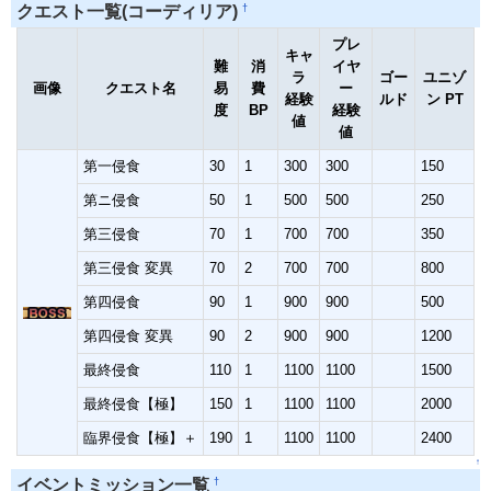
†
クエスト一覧(コーディリア)
プレ
キャ
難
消
イヤ
ラ
ゴー
ユニゾ
画像
クエスト名
易
費
ー
経験
ルド
ン PT
度
BP
経験
値
値
第一侵食
30
1
300
300
150
第ニ侵食
50
1
500
500
250
第三侵食
70
1
700
700
350
第三侵食 変異
70
2
700
700
800
第四侵食
90
1
900
900
500
第四侵食 変異
90
2
900
900
1200
最終侵食
110
1
1100
1100
1500
最終侵食【極】
150
1
1100
1100
2000
臨界侵食【極】＋
190
1
1100
1100
2400
↑
†
イベントミッション一覧