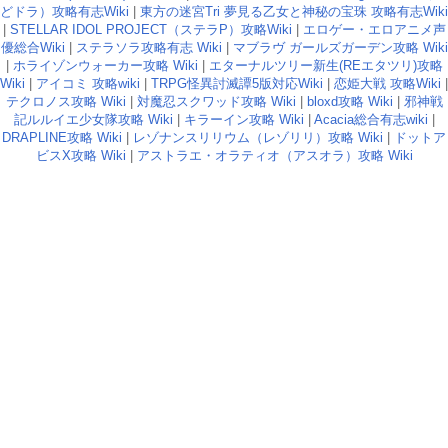
どドラ）攻略有志Wiki
|
東方の迷宮Tri 夢見る乙女と神秘の宝珠 攻略有志Wiki
|
STELLAR IDOL PROJECT（ステラP）攻略Wiki
|
エロゲー・エロアニメ声
優総合Wiki
|
ステラソラ攻略有志 Wiki
|
マブラヴ ガールズガーデン攻略 Wiki
|
ホライゾンウォーカー攻略 Wiki
|
エターナルツリー新生(REエタツリ)攻略
Wiki
|
アイコミ 攻略wiki
|
TRPG怪異討滅譚5版対応Wiki
|
恋姫大戦 攻略Wiki
|
テクロノス攻略 Wiki
|
対魔忍スクワッド攻略 Wiki
|
bloxd攻略 Wiki
|
邪神戦
記ルルイエ少女隊攻略 Wiki
|
キラーイン攻略 Wiki
|
Acacia総合有志wiki
|
DRAPLINE攻略 Wiki
|
レゾナンスリリウム（レゾリリ）攻略 Wiki
|
ドットア
ビスX攻略 Wiki
|
アストラエ・オラティオ（アスオラ）攻略 Wiki