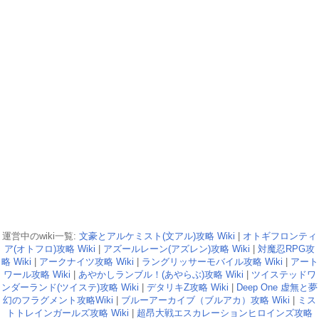
運営中のwiki一覧:
文豪とアルケミスト(文アル)攻略 Wiki
|
オトギフロンティ
ア(オトフロ)攻略 Wiki
|
アズールレーン(アズレン)攻略 Wiki
|
対魔忍RPG攻
略 Wiki
|
アークナイツ攻略 Wiki
|
ラングリッサーモバイル攻略 Wiki
|
アート
ワール攻略 Wiki
|
あやかしランブル！(あやらぶ)攻略 Wiki
|
ツイステッドワ
ンダーランド(ツイステ)攻略 Wiki
|
デタリキZ攻略 Wiki
|
Deep One 虚無と夢
幻のフラグメント攻略Wiki
|
ブルーアーカイブ（ブルアカ）攻略 Wiki
|
ミス
トトレインガールズ攻略 Wiki
|
超昂大戦エスカレーションヒロインズ攻略