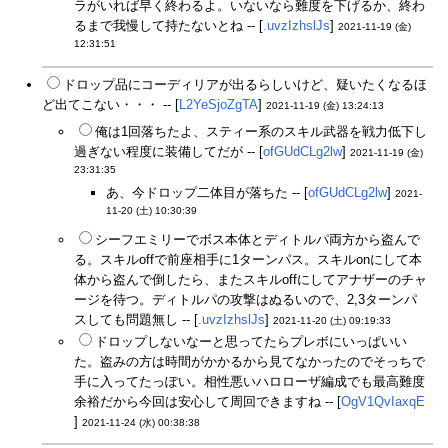
ラがいれば早く終わるよ。いないなら難度を下げるか、終わ
るまで我慢して持たないとね -- [
.uvzIzhslJs
]
2021-11-19 (金)
12:31:51
ドロップ品にコーディリアが出るらしいけど、疑いたくなるほ
ど出てこない・・・ -- [
L2YeSjoZgTA
]
2021-11-19 (金) 13:24:13
俺は1回落ちたよ、スティー系のスキル武器を戦力低下し
過ぎない程度に装備してだが -- [
ofGUdCLg2lw
]
2021-11-19 (金)
23:31:35
あ、今ドロップ二体目が落ちた -- [
ofGUdCLg2lw
]
2021-
11-20 (土) 10:30:39
シーフエミリーでボス本体とディトルパ両方から盗んで
る。スキルoffで前座相手に1ターンパス。スキルonにして本
体から盗んで倒したら、またスキルoffにしてアナザーのチャ
ージを待つ。ディトルパの攻撃はぬるいので、2,3ターンパ
スしても問題無し -- [
.uvzIzhslJs
]
2021-11-20 (土) 09:19:33
ドロップしないなーと思ってたらプレボにいっぱいい
た。盗みの方は時間がかかるから見てなかったのでそっちで
手に入ってたっぽい。相性悪いハロローザ編成でも最高難度
余裕だから今回は安心して周回できますね -- [
OgV1QvIaxqE
]
2021-11-24 (水) 00:38:38