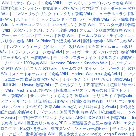
Wiki
|
ミナシゴノシゴト攻略 Wiki
|
エデンズリッターグレンツェ攻略 Wiki
|
戦国†恋姫オンライン～奥宴新史～攻略 Wiki
|
ウマ娘 プリティダービー 攻略
Wiki
|
エンジェリックリンク（エンクリ）攻略 Wiki
|
ニューラルクラウド攻
略 Wiki
|
れじぇくろ！ ～レジェンド・クローバー～攻略 Wiki
|
天下布魔攻略
Wiki
|
シュガーコンフリクト（シュガコン）攻略 Wiki
|
モンスター娘TD攻略
Wiki
|
天啓パラドクス(テンパラ)攻略 Wiki
|
クリムゾン妖魔大戦攻略 Wiki
|
アークナイツ エンドフィールド攻略 Wiki
|
ドールズフロントライン2：エク
シリウム攻略 Wiki
|
V Rising日本語攻略 Wiki
|
勝利の女神：NIKKE攻略 Wiki
|
ドルフィンウェーブ（ドルウェブ）攻略Wiki
|
宝石姫 Reincarnation攻略
Wiki
|
アライアンスセージ攻略Wiki
|
クレイヴ・サーガ（クレサガ）攻略Wiki
|
エーテルゲイザー攻略Wiki
|
ティンクルスターナイツ（クルスタ）攻略Wiki
|
リバース：1999攻略Wiki
|
Kemono Friends：Kingdom Wiki
|
スノウブレイ
ク 攻略 Wiki
|
ハニカム 攻略wiki
|
ガールズクリエイション（ガークリ）攻略
Wiki
|
スイートホームメイド攻略 Wiki
|
Modern Warships 攻略 Wiki
|
アッシ
ュエコーズ-白荊回廊-攻略 Wiki
|
りりぃあんじぇ（りりあん） 攻略Wiki
|
UNLIGHT：Revive 攻略Wiki
|
アズールプロミリア 有志Wiki
|
桜島RPサーバ
ーWiki
|
Mad Island 攻略Wiki
|
転職魔王～リストラ勇者のお仕置きセレナー
デ～ 攻略Wiki
|
サマバケ！すくらんぶる 攻略wiki
|
オリスライズ 攻略wiki
|
ノクティルセント：暁の前に 攻略Wiki
|
鈴蘭の剣攻略Wiki
|
リベリオン ギル
ガメッシュ（リベガメ）攻略Wiki
|
5chどんぐり非公式まとめwiki
|
夢幻楼と
眠れぬ蝶 攻略Wiki
|
レゾナンス：無限号列車 攻略 Wiki
|
Vtuber総合データベ
ースwiki
|
千年戦争アイギスシナリオwiki
|
ANGELICA ASTER 攻略Wiki
|
Elin
攻略有志wiki
|
魔王カリンちゃんRPG ～恋姫建国奔走記～攻略 Wiki
|
エタク
ロニクル：Re攻略考察wiki
|
東方ダンジョンメーカー攻略wiki
|
デュエットナ
イトアビス(二重螺旋)攻略 Wiki
|
魔法少女まどか☆マギカ Magia Exedra（ま