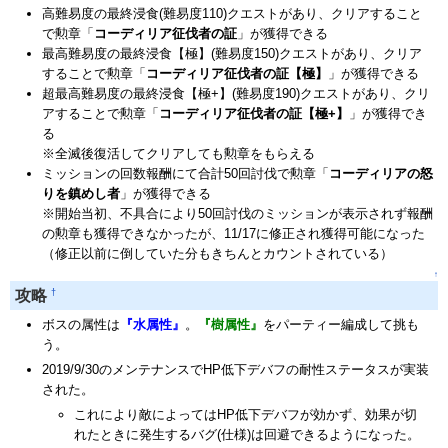
高難易度の最終浸食(難易度110)クエストがあり、クリアすること
で勲章「
コーディリア征伐者の証
」が獲得できる
最高難易度の最終浸食【極】(難易度150)クエストがあり、クリア
することで勲章「
コーディリア征伐者の証【極】
」が獲得できる
超最高難易度の最終浸食【極+】(難易度190)クエストがあり、クリ
アすることで勲章「
コーディリア征伐者の証【極+】
」が獲得でき
る
※全滅後復活してクリアしても勲章をもらえる
ミッションの回数報酬にて合計50回討伐で勲章「
コーディリアの怒
りを鎮めし者
」が獲得できる
※開始当初、不具合により50回討伐のミッションが表示されず報酬
の勲章も獲得できなかったが、11/17に修正され獲得可能になった
（修正以前に倒していた分もきちんとカウントされている）
↑
†
攻略
ボスの属性は
『水属性』
。
『樹属性』
をパーティー編成して挑も
う。
2019/9/30のメンテナンスでHP低下デバフの耐性ステータスが実装
された。
これにより敵によってはHP低下デバフが効かず、効果が切
れたときに発生するバグ(仕様)は回避できるようになった。