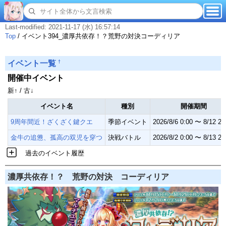
Last-modified: 2021-11-17 (水) 16:57:14
Top
/
イベント394_濃厚共依存！？荒野の対決コーディリア
†
イベント一覧
開催中イベント
新↑ / 古↓
イベント名
種別
開催期間
9周年間近！ざくざく鍵クエ
季節イベント
2026/8/6 0:00 〜 8/12 23
金牛の追憊、孤高の双児を穿つ
決戦バトル
2026/8/2 0:00 〜 8/13 23
過去のイベント履歴
濃厚共依存！？ 荒野の対決 コーディリア