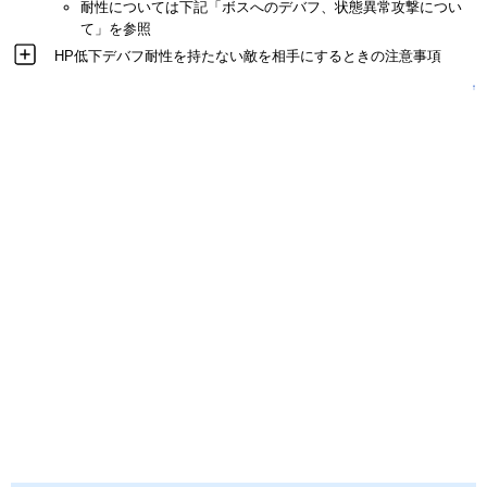
耐性については下記「ボスへのデバフ、状態異常攻撃につい
て」を参照
HP低下デバフ耐性を持たない敵を相手にするときの注意事項
↑