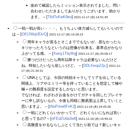
改めて確認したらミッション表示されてました。問い
合わせいただきましてありがとうございます、助かり
ます。 -- [
T6dTsKwK9eo
]
2021-11-17 (水) 14:51:45
一戦一戦が長い・・・。もうちょい体力減らしてもいいいので
は -- [
OlOJWqUEk/Q
]
2021-11-17 (水) 14:28:23
周年キャラが居るとそこまででもないが、居なかったら
キツかったろうなというのは想像が出来る。基準点がかなり
上がってる感。 -- [
Xwny1Tby8rg
]
2021-11-17 (水) 20:08:17
勝つだけだったら周年以降キャラは必要ないんだけど
ね。時短したいなら欲しいけど。 -- [
DDLXeopZ2p.
]
2021-11-
17 (水) 21:34:31
UNAとしては、今回の特効キャラしてリアを出している
関係上、リアやエミリー等を持っていることを想定して極や
極＋の難易度を設定するしかないと思います。
でなければ、わざわざお金をかけてガチャを回したプレイヤ
ーに申し訳ないもの。今後も同様に難易度は上昇していくと
思いますよ。 -- [
tNoPmw0FnK2
]
2021-11-18 (木) 16:45:28
一戦にどれくらいかかってて、どれくらいになれば良い
と思ってるの? -- [
oFEdZUda3w6
]
2021-11-18 (木) 16:59:22
高難度をやるならしぶとくて当たり前では？新しいキャ