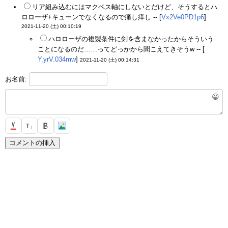
リア組み込むにはマクベス軸にしないとだけど、そうするとハ
ロローザ+キューンでなくなるので痛し痒し -- [
Vx2Ve0PD1p6
]
2021-11-20 (土) 00:10:19
ハロローザの複製条件に剣を含まなかったからそういう
ことになるのだ……ってどっかから聞こえてきそうw -- [
Y.yrV.034mw
]
2021-11-20 (土) 00:14:31
お名前:
😀
T
T