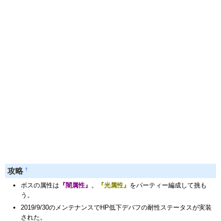
†
攻略
ボスの属性は
『闇属性』
。
『光属性』
をパーティー編成して挑も
う。
2019/9/30のメンテナンスでHP低下デバフの耐性ステータスが実装
された。