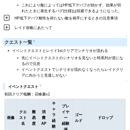
これにより敵によってはHP低下デバフが効かず、効果が切
れたときに発生するバグ(仕様)は回避できるようになった。
HP低下デバフ耐性を持たない敵を相手にするときの注意事項
レイド攻略にあたって
↑
†
クエスト一覧
イベントクエストとレイド1stクリアでシナリオが流れる
先にイベントクエストのシナリオを見ないと時系列が逆にな
るので注意
イベントクエストでシナリオが流れなくなったらレイドクリ
アに向かうと見逃しがない
↑
†
イベントクエスト
初回クリア報酬：召喚書x1
キ
プレ
ャ
クエ
難
消
イヤ
ラ
ゴー
画像
スト
易
費
ー
ドロップ
経
ルド
名
度
AP
経験
験
値