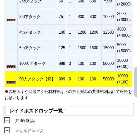
2ndアタック
50
1
500
500
7500
(+2000)
3000
3rdアタック
75
1
800
800
10000
(+3000)
4000
4thアタック
100
1
1200
1200
12500
(+4000)
5000
5thアタック
125
1
1500
1500
15000
(+5000)
10000
100人アタック
999
0
100
100
50000
(+100)
10000
50人アタック【稀】
999
0
100
100
50000
(+100)
※各種カギや武器アクセ材料等は下の折り畳みの共通戦利品にて報告を
お願いします
↑
†
レイドボスドロップ一覧
共通戦利品
スキルドロップ