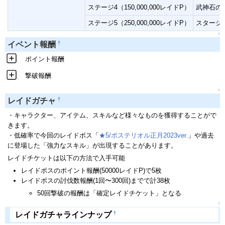
ステージ4（150,000,000レイドP）
武神石の
ステージ5（250,000,000レイドP）
スタージェ
↑
†
イベント報酬
ポイント報酬
撃破報酬
↑
†
レイドガチャ
・キャラクター、アイテム、スキルなど様々なものを獲得することがで
きます。
・低確率で今回のレイドボス「
★5/ポステリオル正月2023ver.
」や過去
に登場した「強力なスキル」が出現することがあります。
レイドチケットは以下の方法で入手可能
レイドボスのポイント報酬(50000レイドP)で5枚
レイドボスの討伐数報酬(1回〜300回)までで計38枚
50回撃破の報酬は「確定レイドチケット」となる
↑
†
レイドガチャラインナップ