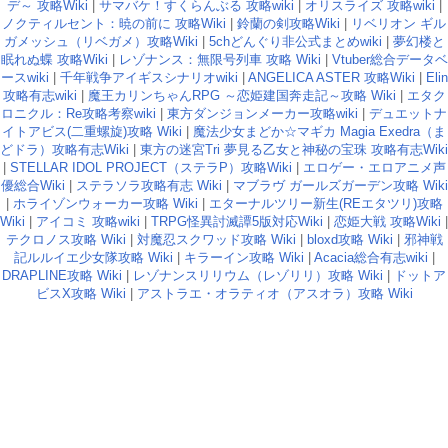
デ～ 攻略Wiki
|
サマバケ！すくらんぶる 攻略wiki
|
オリスライズ 攻略wiki
|
ノクティルセント：暁の前に 攻略Wiki
|
鈴蘭の剣攻略Wiki
|
リベリオン ギル
ガメッシュ（リベガメ）攻略Wiki
|
5chどんぐり非公式まとめwiki
|
夢幻楼と
眠れぬ蝶 攻略Wiki
|
レゾナンス：無限号列車 攻略 Wiki
|
Vtuber総合データベ
ースwiki
|
千年戦争アイギスシナリオwiki
|
ANGELICA ASTER 攻略Wiki
|
Elin
攻略有志wiki
|
魔王カリンちゃんRPG ～恋姫建国奔走記～攻略 Wiki
|
エタク
ロニクル：Re攻略考察wiki
|
東方ダンジョンメーカー攻略wiki
|
デュエットナ
イトアビス(二重螺旋)攻略 Wiki
|
魔法少女まどか☆マギカ Magia Exedra（ま
どドラ）攻略有志Wiki
|
東方の迷宮Tri 夢見る乙女と神秘の宝珠 攻略有志Wiki
|
STELLAR IDOL PROJECT（ステラP）攻略Wiki
|
エロゲー・エロアニメ声
優総合Wiki
|
ステラソラ攻略有志 Wiki
|
マブラヴ ガールズガーデン攻略 Wiki
|
ホライゾンウォーカー攻略 Wiki
|
エターナルツリー新生(REエタツリ)攻略
Wiki
|
アイコミ 攻略wiki
|
TRPG怪異討滅譚5版対応Wiki
|
恋姫大戦 攻略Wiki
|
テクロノス攻略 Wiki
|
対魔忍スクワッド攻略 Wiki
|
bloxd攻略 Wiki
|
邪神戦
記ルルイエ少女隊攻略 Wiki
|
キラーイン攻略 Wiki
|
Acacia総合有志wiki
|
DRAPLINE攻略 Wiki
|
レゾナンスリリウム（レゾリリ）攻略 Wiki
|
ドットア
ビスX攻略 Wiki
|
アストラエ・オラティオ（アスオラ）攻略 Wiki