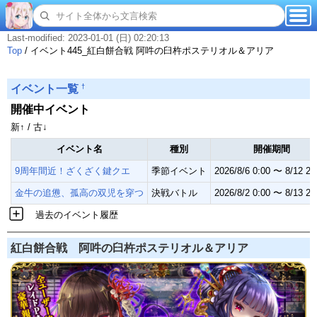
Last-modified: 2023-01-01 (日) 02:20:13
Top
/
イベント445_紅白餅合戦 阿吽の臼杵ポステリオル＆アリア
†
イベント一覧
開催中イベント
新↑ / 古↓
イベント名
種別
開催期間
9周年間近！ざくざく鍵クエ
季節イベント
2026/8/6 0:00 〜 8/12 23
金牛の追憊、孤高の双児を穿つ
決戦バトル
2026/8/2 0:00 〜 8/13 23
過去のイベント履歴
紅白餅合戦 阿吽の臼杵ポステリオル＆アリア