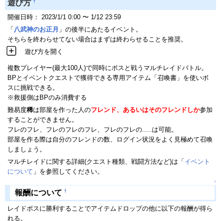
†
遊び方
開催日時： 2023/1/1 0:00 〜 1/12 23:59
「
八武神のお正月
」の後半にあたるイベント。
そちらを終わらせてない場合はまずは終わらせることを推奨。
遊び方を開く
複数プレイヤー(最大100人)で同時にボスと戦うマルチレイドバトル。
BPとイベントクエストで獲得できる専用アイテム「召喚書」を使いボ
スに挑戦できる。
※救援側はBPのみ消費する
難易度
稀
は部屋を作った人の
フレンド、あるいはそのフレンドしか
参加
することができません。
フレのフレ、フレのフレのフレ、フレのフレの.....は可能。
部屋を作る際は自分のフレンドの数、ログイン状況をよく見極めて召喚
しましょう。
マルチレイドに関する詳細(クエスト種類、戦闘方法など)は「
イベント
について
」を参照してください。
↑
†
報酬について
レイドボスに勝利することでアイテムドロップの他に以下の報酬が得ら
れる。