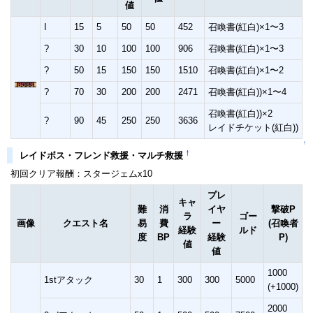
値
I
15
5
50
50
452
召喚書(紅白)×1〜3
?
30
10
100
100
906
召喚書(紅白)×1〜3
?
50
15
150
150
1510
召喚書(紅白)×1〜2
?
70
30
200
200
2471
召喚書(紅白))×1〜4
召喚書(紅白))×2
?
90
45
250
250
3636
レイドチケット(紅白))
↑
†
レイドボス・フレンド救援・マルチ救援
初回クリア報酬：スタージェムx10
プレ
キャ
難
消
イヤ
撃破P
ラ
ゴー
画像
クエスト名
易
費
ー
(召喚者
経験
ルド
度
BP
経験
P)
値
値
1000
1stアタック
30
1
300
300
5000
(+1000)
2000