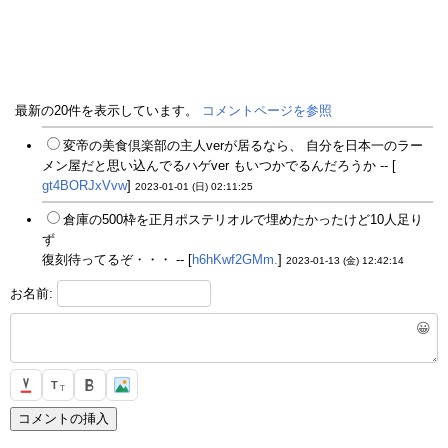
最新の20件を表示しています。
コメントページを参照
変帝の美食倶楽部の主人verが居るなら、 自分を日本一のラー
メン屋だと思い込んでるハゲver もいつかでるんだろうか -- [
gt4BORJxVvw
]
2023-01-01 (日) 02:11:25
倉庫の500枠を正月ポステリオルで埋めたかったけど10人足り
ず
復刻待ってるぞ・・・ -- [
h6hKwf2GMm.
]
2023-01-13 (金) 12:42:14
お名前:
😀
T
T