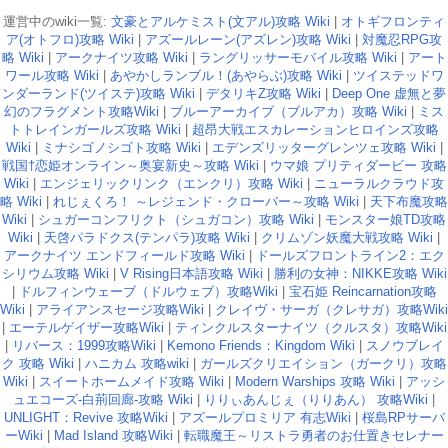
運営中のwiki一覧:
文豪とアルケミスト(文アル)攻略 Wiki
|
オトギフロンティ
ア(オトフロ)攻略 Wiki
|
アズールレーン(アズレン)攻略 Wiki
|
対魔忍RPG攻
略 Wiki
|
アークナイツ攻略 Wiki
|
ラングリッサーモバイル攻略 Wiki
|
アート
ワール攻略 Wiki
|
あやかしランブル！(あやらぶ)攻略 Wiki
|
ツイステッドワ
ンダーランド(ツイステ)攻略 Wiki
|
デタリキZ攻略 Wiki
|
Deep One 虚無と夢
幻のフラグメント攻略Wiki
|
ブルーアーカイブ（ブルアカ）攻略 Wiki
|
ミス
トトレインガールズ攻略 Wiki
|
超昂大戦エスカレーションヒロインズ攻略
Wiki
|
ミナシゴノシゴト攻略 Wiki
|
エデンズリッターグレンツェ攻略 Wiki
|
戦国†恋姫オンライン～奥宴新史～攻略 Wiki
|
ウマ娘 プリティダービー 攻略
Wiki
|
エンジェリックリンク（エンクリ）攻略 Wiki
|
ニューラルクラウド攻
略 Wiki
|
れじぇくろ！ ～レジェンド・クローバー～攻略 Wiki
|
天下布魔攻略
Wiki
|
シュガーコンフリクト（シュガコン）攻略 Wiki
|
モンスター娘TD攻略
Wiki
|
天啓パラドクス(テンパラ)攻略 Wiki
|
クリムゾン妖魔大戦攻略 Wiki
|
アークナイツ エンドフィールド攻略 Wiki
|
ドールズフロントライン2：エク
シリウム攻略 Wiki
|
V Rising日本語攻略 Wiki
|
勝利の女神：NIKKE攻略 Wiki
|
ドルフィンウェーブ（ドルウェブ）攻略Wiki
|
宝石姫 Reincarnation攻略
Wiki
|
アライアンスセージ攻略Wiki
|
クレイヴ・サーガ（クレサガ）攻略Wiki
|
エーテルゲイザー攻略Wiki
|
ティンクルスターナイツ（クルスタ）攻略Wiki
|
リバース：1999攻略Wiki
|
Kemono Friends：Kingdom Wiki
|
スノウブレイ
ク 攻略 Wiki
|
ハニカム 攻略wiki
|
ガールズクリエイション（ガークリ）攻略
Wiki
|
スイートホームメイド攻略 Wiki
|
Modern Warships 攻略 Wiki
|
アッシ
ュエコーズ-白荊回廊-攻略 Wiki
|
りりぃあんじぇ（りりあん） 攻略Wiki
|
UNLIGHT：Revive 攻略Wiki
|
アズールプロミリア 有志Wiki
|
桜島RPサーバ
ーWiki
|
Mad Island 攻略Wiki
|
転職魔王～リストラ勇者のお仕置きセレナー