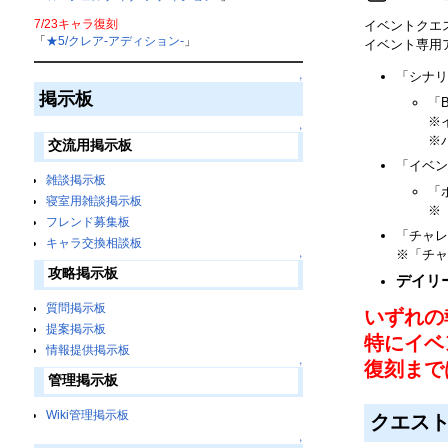
7/23キャラ復刻
イベントクエ
「
★5/クレア-アディション-
」
イベント専用
「シナリ
↑
掲示板
「
※
↑
※
交流用掲示板
「イベン
雑談掲示板
「
寝室用雑談掲示板
※
フレンド募集板
「チャレ
キャラ交換相談板
※「チャ
↑
攻略掲示板
デイリ
質問掲示板
いずれの
提案掲示板
特にイベ
情報提供掲示板
復刻まで
↑
管理掲示板
Wiki管理掲示板
クエス
↑