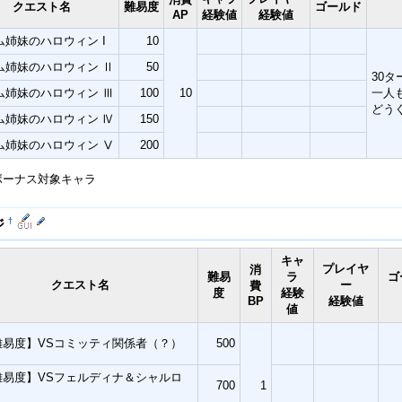
クエスト名
難易度
ゴールド
AP
経験値
経験値
ム姉妹のハロウィン I
10
ム姉妹のハロウィン Ⅱ
50
30
ム姉妹のハロウィン Ⅲ
100
10
一人
どう
ム姉妹のハロウィン Ⅳ
150
ム姉妹のハロウィン Ⅴ
200
ボーナス対象キャラ
†
ジ
キャ
プレイヤ
消
難易
ラ
ゴ
クエスト名
ー
費
度
経験
BP
経験値
値
難易度】VSコミッティ関係者（？）
500
難易度】VSフェルディナ＆シャルロ
700
1