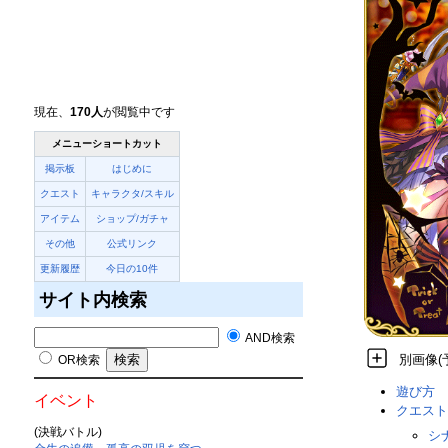
現在、
170人
が閲覧中です
メニューショートカット
掲示板
はじめに
クエスト
キャラクタ/スキル
アイテム
ショップ/ガチャ
その他
公式リンク
更新履歴
今日の10件
サイト内検索
AND検索
別画像(
OR検索
遊び方
イベント
クエスト
(決戦バトル)
シ