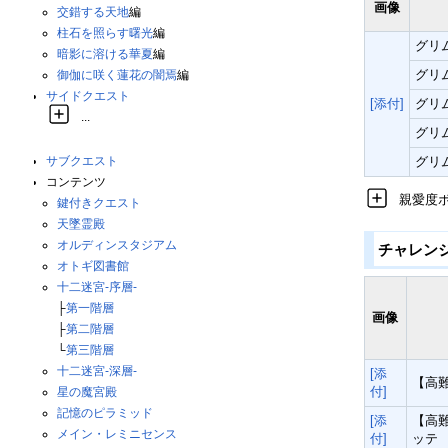
画像
交錯する天地
編
柱石を照らす曙光
編
グリ
暗影に溶ける華夏
編
グリ
御伽に咲く蓮花の闇焉
編
サイドクエスト
[添付]
グリ
...
グリ
サブクエスト
グリ
コンテンツ
親愛度
鍵付きクエスト
天墜霊殿
オルディンスタジアム
チャレン
オトギ図書館
十二迷宮-序層-
├
第一階層
画像
├
第二階層
└
第三階層
十二迷宮-深層-
[添
【高
付]
星の魔宮殿
記憶のピラミッド
[添
【高
メイン・レミニセンス
付]
ッテ