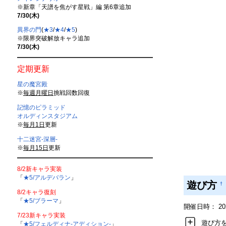
※新章「天譜を焦がす星戦」編 第6章追加
7/30(木)
異界の門
(
★3
/
★4
/
★5
)
※限界突破解放キャラ追加
7/30(木)
定期更新
星の魔宮殿
※
毎週月曜日
挑戦回数回復
記憶のピラミッド
オルディンスタジアム
※
毎月1日
更新
十二迷宮-深層-
※
毎月15日
更新
8/2新キャラ実装
「
★5/アルデバラン
」
遊び方
†
8/2キャラ復刻
「
★5/ブラーマ
」
開催日時： 2023/
7/23新キャラ実装
遊び方
「
★5/フェルディナ-アディション-
」