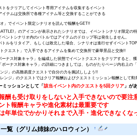
ストをクリアしてイベント専用アイテムを収集するイベント
アイテムは交換所で各種アイテム等と交換することができる
オ」でイベント限定シナリオを読んで報酬をGET!!
BATTLE!」のアイコンが表示されたシナリオでは、イベントシナリオ限定の特
イベントシナリオ内のバトルではアイテムのドロップ等は発生しません。
バトルをリタイア、もしくは敗北した場合、シナリオは進行せずイベントTO
トクエスト」で入手できるアイテムを集めて交換所で豪華景品と交換!!
ボーナス対象キャラ」を編成した状態でイベントクエストをクリアすると、獲
「ボーナス対象キャラ」の詳細につきましては、ものがたりページ内右上の「
ンジ」の高難易度クエストで自分の力を腕試ししよう!!
レンジ」のクエストではクリア報酬およびクエストミッション報酬として勲
ーミッションとして「
該当イベント内のクエストを5回クリア
」が
報酬も受け取りをしないと入手できないので要注
ント報酬キャラや進化素材は最重要です
は年単位でかかりそれまで入手・進化できなくな
ト一覧（グリム姉妹のハロウィン）
†