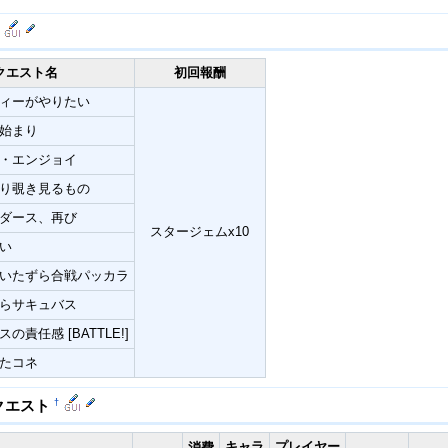
クエスト名
初回報酬
ィーがやりたい
始まり
・エンジョイ
り覗き見るもの
ダース、再び
スタージェムx10
い
いたずら合戦パッカラ
らサキュバス
の責任感 [BATTLE!]
たコネ
†
クエスト
キャラ
プレイヤー
消費