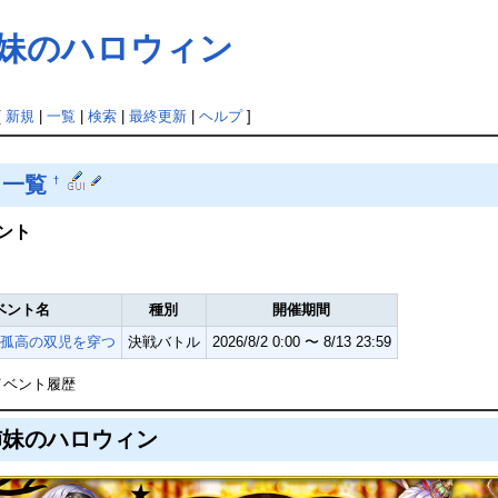
姉妹のハロウィン
[
新規
|
一覧
|
検索
|
最終更新
|
ヘルプ
]
ト一覧
†
ント
ベント名
種別
開催期間
孤高の双児を穿つ
決戦バトル
2026/8/2 0:00 〜 8/13 23:59
イベント履歴
姉妹のハロウィン