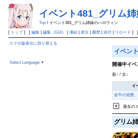
イベント481_グリム
Top
/
イベント481_グリム姉妹のハロウィン
[
トップ
] [
編集
|
編集（GUI）
|
凍結
|
差分
|
履歴
|
添付
|
リロード
] 
スマホ版表示に切り替える
イベン
Select Language
▼
開催中イベ
新↑ / 古↓
イ
金牛の追憊、
過去の
グリム