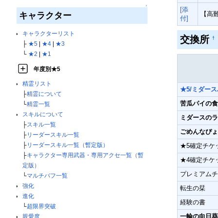
↑
[添
【高
キャラクター
付]
キャラクターリスト
交換所
†
├
★5
|
★4
|
★3
└
★2
|
★1
年度別★5
精霊リスト
★5/ミダースハ
├
精霊について
苦瓜パイの食
└
精霊一覧
スキルについて
ミダースのラ
├
スキル一覧
ごめんなぴょ
├
リーダースキル一覧
├
リーダースキル一覧（暫定版）
★5確定チケ
├
キャラクター専用武器・専用アクセ一覧（暫
★4確定チケ
定版）
プレミアムチ
└
マルチバフ一覧
強化
転生の栞
進化
経験の書
└
超限界突破
一輪の向日葵
親愛度