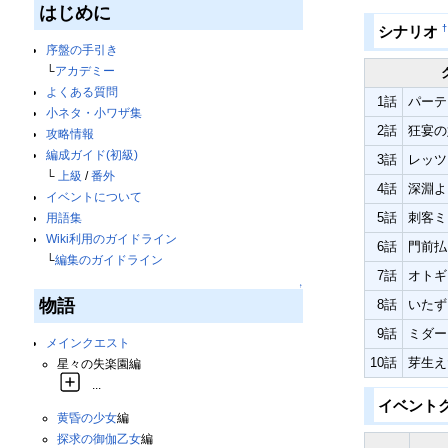
はじめに
†
シナリオ
序盤の手引き
└
アカデミー
よくある質問
1話
パーテ
小ネタ・小ワザ集
2話
狂宴の
攻略情報
編成ガイド(初級)
3話
レッツ
└
上級
/
番外
4話
深淵よ
イベントについて
5話
刺客ミ
用語集
Wiki利用のガイドライン
6話
門前払
└
編集のガイドライン
7話
オトギ
↑
物語
8話
いたず
9話
ミダース
メインクエスト
10話
芽生え
星々の失楽園編
...
イベント
黄昏の少女
編
探求の御伽乙女
編