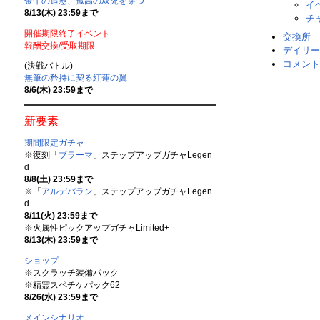
金牛の追憊、孤高の双児を穿つ
イ
8/13(木) 23:59まで
チ
開催期限終了イベント
交換所
報酬交換/受取期限
デイリー
コメント
(決戦バトル)
無筆の矜持に契る紅蓮の翼
8/6(木) 23:59まで
新要素
期間限定ガチャ
※復刻「
ブラーマ
」ステップアップガチャLegen
d
8/8(土) 23:59まで
※「
アルデバラン
」ステップアップガチャLegen
d
8/11(火) 23:59まで
※火属性ピックアップガチャLimited+
8/13(木) 23:59まで
ショップ
※スクラッチ装備パック
※精霊スペチケパック62
8/26(水) 23:59まで
メインシナリオ