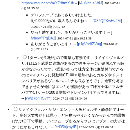
https://imgur.com/a/X7r8tmX
🌐
-- [
iAuNbpIaiWM
]
2024-07-21
(日) 01:35:30
デバフムーブであっさりいけました。
耐性9999なのに毒入るんですね～ -- [
X82QFKwHv2M
]
2024-07-21 (日) 09:17:12
やっと勝てました。ありがとうございます！ -- [
fyhowPPgDA2
]
2024-07-21 (日) 10:18:38
ありがとうございます！ -- [
pJgVrx8ZVug
]
2024-07-21
(日) 22:21:17
1ターンが10秒なので進撃も有効です。リメイクヴェルメ
リオはLSと武器に進撃があるので再チャージが途切れても隙
が少なかったです。援護があって味方全体に進撃付与できる
のはマルチバフに発動時CT100％増加のあるガルダやドレイ
ンバリアがあるヴィルヘルミナも良さそうです。進撃付与は
できませんが他にはエンキが援護があって味方全体にマルチ
バフでCTゲージ100％増加やドレインバリアもできますね。
-- [
/WB7onRSvfY
]
2024-07-21 (日) 08:34:59
リメイクヴェル・サジ・エンキ・人魚ピュルテ・酔拳姐でオー
ト、多分大丈夫だとは思うけど何度もやりたくなかったんで精霊投
げだけOFFで手動、デバフムーブあるからサジはアプスーの方がよ
かったかもしれない。 -- [
ed95bjzpyIE
]
2024-07-22 (月) 21:06:54