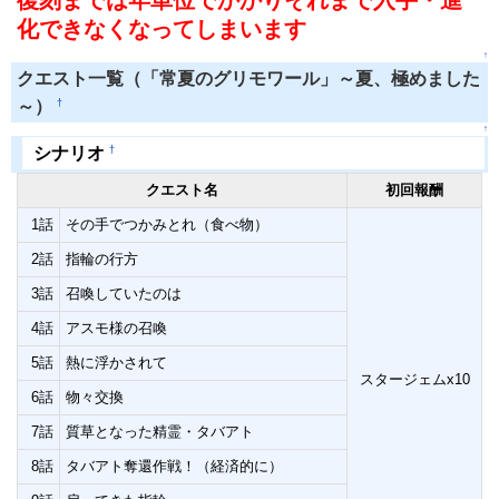
化できなくなってしまいます
↑
クエスト一覧（「常夏のグリモワール」～夏、極めました
†
～）
↑
†
シナリオ
クエスト名
初回報酬
1話
その手でつかみとれ（食べ物）
2話
指輪の行方
3話
召喚していたのは
4話
アスモ様の召喚
5話
熱に浮かされて
スタージェムx10
6話
物々交換
7話
質草となった精霊・タバアト
8話
タバアト奪還作戦！（経済的に）