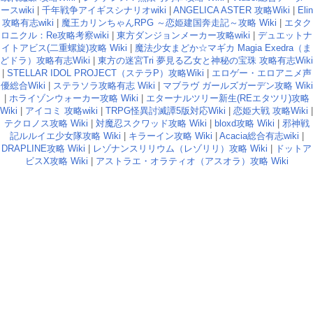
ースwiki
|
千年戦争アイギスシナリオwiki
|
ANGELICA ASTER 攻略Wiki
|
Elin
攻略有志wiki
|
魔王カリンちゃんRPG ～恋姫建国奔走記～攻略 Wiki
|
エタク
ロニクル：Re攻略考察wiki
|
東方ダンジョンメーカー攻略wiki
|
デュエットナ
イトアビス(二重螺旋)攻略 Wiki
|
魔法少女まどか☆マギカ Magia Exedra（ま
どドラ）攻略有志Wiki
|
東方の迷宮Tri 夢見る乙女と神秘の宝珠 攻略有志Wiki
|
STELLAR IDOL PROJECT（ステラP）攻略Wiki
|
エロゲー・エロアニメ声
優総合Wiki
|
ステラソラ攻略有志 Wiki
|
マブラヴ ガールズガーデン攻略 Wiki
|
ホライゾンウォーカー攻略 Wiki
|
エターナルツリー新生(REエタツリ)攻略
Wiki
|
アイコミ 攻略wiki
|
TRPG怪異討滅譚5版対応Wiki
|
恋姫大戦 攻略Wiki
|
テクロノス攻略 Wiki
|
対魔忍スクワッド攻略 Wiki
|
bloxd攻略 Wiki
|
邪神戦
記ルルイエ少女隊攻略 Wiki
|
キラーイン攻略 Wiki
|
Acacia総合有志wiki
|
DRAPLINE攻略 Wiki
|
レゾナンスリリウム（レゾリリ）攻略 Wiki
|
ドットア
ビスX攻略 Wiki
|
アストラエ・オラティオ（アスオラ）攻略 Wiki