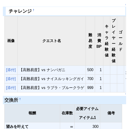
↑
†
チャレンジ
プ
キ
レ
ャ
イ
ゴ
難
消
ラ
ヤ
ー
画像
クエスト名
易
費
経
ー
ル
度
BP
験
経
ド
値
験
値
[添付]
【高難易度】vs ナンパガニ
500
1
3
[添付]
【高難易度】vs ナイスルッキングガイ
700
1
[添付]
【高難易度】vs ラブラ・ブルークラゲ
999
1
↑
†
交換所
必要アイテム
報酬
在庫数
備考
アイテム1
望みを叶えて
∞
300