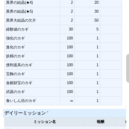
異界の結晶(★4)
2
20
異界の結晶(★5)
2
30
異界大結晶の欠片
2
50
経験値のカギ
30
5
強化のカギ
100
1
進化のカギ
100
1
妖精のカギ
100
1
便利道具のカギ
100
1
宝飾のカギ
100
1
金銀財宝のカギ
100
1
武器のカギ
100
1
食いしん坊のカギ
∞
1
↑
†
デイリーミッション
ミッション名
報酬
備