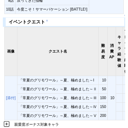
9話
戻ってきた指輪
10話
今度こそ！サマーバケーション [BATTLE!]
↑
†
イベントクエスト
プ
キ
レ
ャ
イ
難
消
ラ
ヤ
画像
クエスト名
易
費
経
ー
度
AP
験
経
値
験
値
「常夏のグリモワール」～夏、極めました～I
10
「常夏のグリモワール」～夏、極めました～Ⅱ
50
[添付]
「常夏のグリモワール」～夏、極めました～Ⅲ
100
10
「常夏のグリモワール」～夏、極めました～Ⅳ
150
「常夏のグリモワール」～夏、極めました～Ⅴ
200
親愛度ボーナス対象キャラ