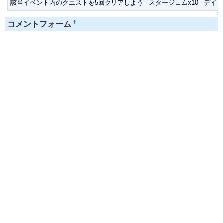
該当イベント内のクエストを5回クリアしよう
スタージェムx10
デイリ
↑
†
コメントフォーム