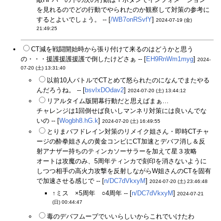
を見れるのでどの行動でやられたのか観察して対策の参考に
するとよいでしょう。 -- [
/WB7onRSvfY
]
2024-07-19 (金)
21:49:25
CT減を戦闘開始時から張り付けて来るのはどうかと思う
の・・・援護援護援護で倒したけどさぁ -- [
EH9RnWm1myg
]
2024-
07-20 (土) 13:31:40
以前10人バトルでCTとめて怒られたのになんでまたやる
んだろうね。 -- [
bsvIxDOdav2
]
2024-07-20 (土) 13:44:12
リアルタイム版開幕行動だと思えばまぁ…
チャレンジは1回倒せば良いしマンネリ対策には良いんでな
いの -- [
Wogbh8.hG.k
]
2024-07-20 (土) 16:49:55
とりまバフドレイン対策のリメイク姐さん・即時CTチャ
ージの酔拳姐さんの黄金コンビにCT加速とデバフ消し＆反
射アナザー持ちのティンカソーサラーを加えて星３攻略
オートは攻魔のみ、5周年ティンカで刻印を消さないように
しつつ相手の高火力攻撃を反射しながらW姐さんのCTを固有
で加速させる感じで -- [
n/DC7dVkxyM
]
2024-07-20 (土) 23:46:48
↑ミス ×5周年 ○4周年 -- [
n/DC7dVkxyM
]
2024-07-21
(日) 00:44:47
毒のデバフムーブでいいらしいからこれでいけたわ