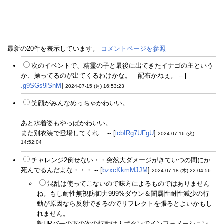
最新の20件を表示しています。
コメントページを参照
次のイベントで、精霊の子と最後に出てきたイナゴの主という
か、操ってるのが出てくるわけかな。 配布かねぇ。 -- [
.g9SGs9lSnM
]
2024-07-15 (月) 16:53:23
笑顔がみんなめっちゃかわいい。
あと水着姿もやっぱかわいい。
また別衣装で登場してくれ… -- [
lcbIRg7UFgU
]
2024-07-16 (火)
14:52:04
チャレンジ2倒せない・・突然大ダメージがきていつの間にか
死んでるんだよな・・・ -- [
bzxcKkmMJJM
]
2024-07-18 (木) 22:04:56
混乱は使ってこないので味方によるものではありません
ね。もし耐性無視防御力999%ダウン＆闇属性耐性減少の行
動が原因なら反射できるのでリフレクトを張るとよいかもし
れません。
敵HPバーの下の次の行動はｉボタンでインフォメーション