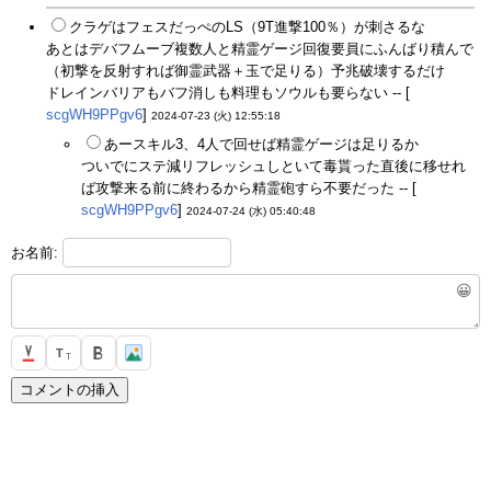
クラゲはフェスだっぺのLS（9T進撃100％）が刺さるな
あとはデバフムーブ複数人と精霊ゲージ回復要員にふんばり積んで
（初撃を反射すれば御霊武器＋玉で足りる）予兆破壊するだけ
ドレインバリアもバフ消しも料理もソウルも要らない -- [
scgWH9PPgv6
]
2024-07-23 (火) 12:55:18
あースキル3、4人で回せば精霊ゲージは足りるか
ついでにステ減リフレッシュしといて毒貰った直後に移せれ
ば攻撃来る前に終わるから精霊砲すら不要だった -- [
scgWH9PPgv6
]
2024-07-24 (水) 05:40:48
お名前:
😀
T
T