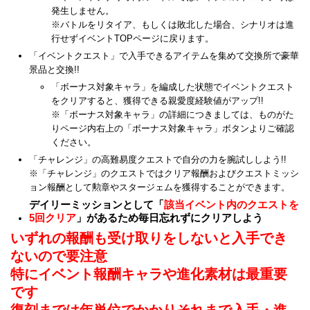
発生しません。
※バトルをリタイア、もしくは敗北した場合、シナリオは進
行せずイベントTOPページに戻ります。
「イベントクエスト」で入手できるアイテムを集めて交換所で豪華
景品と交換!!
「ボーナス対象キャラ」を編成した状態でイベントクエスト
をクリアすると、獲得できる親愛度経験値がアップ!!
※「ボーナス対象キャラ」の詳細につきましては、ものがた
りページ内右上の「ボーナス対象キャラ」ボタンよりご確認
ください。
「チャレンジ」の高難易度クエストで自分の力を腕試ししよう!!
※「チャレンジ」のクエストではクリア報酬およびクエストミッシ
ョン報酬として勲章やスタージェムを獲得することができます。
デイリーミッションとして「
該当イベント内のクエストを
5回クリア
」があるため毎日忘れずにクリアしよう
いずれの報酬も受け取りをしないと入手でき
ないので要注意
特にイベント報酬キャラや進化素材は最重要
です
復刻までは年単位でかかりそれまで入手・進