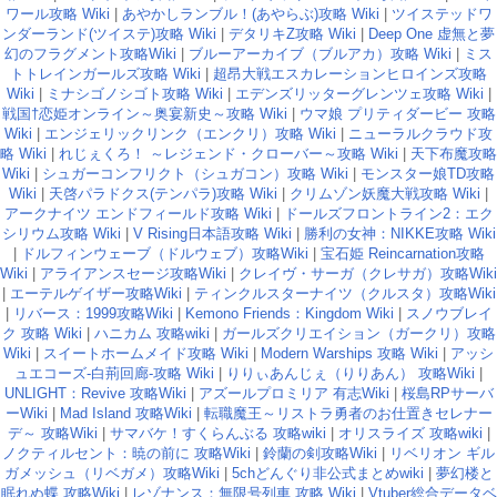
ワール攻略 Wiki
|
あやかしランブル！(あやらぶ)攻略 Wiki
|
ツイステッドワ
ンダーランド(ツイステ)攻略 Wiki
|
デタリキZ攻略 Wiki
|
Deep One 虚無と夢
幻のフラグメント攻略Wiki
|
ブルーアーカイブ（ブルアカ）攻略 Wiki
|
ミス
トトレインガールズ攻略 Wiki
|
超昂大戦エスカレーションヒロインズ攻略
Wiki
|
ミナシゴノシゴト攻略 Wiki
|
エデンズリッターグレンツェ攻略 Wiki
|
戦国†恋姫オンライン～奥宴新史～攻略 Wiki
|
ウマ娘 プリティダービー 攻略
Wiki
|
エンジェリックリンク（エンクリ）攻略 Wiki
|
ニューラルクラウド攻
略 Wiki
|
れじぇくろ！ ～レジェンド・クローバー～攻略 Wiki
|
天下布魔攻略
Wiki
|
シュガーコンフリクト（シュガコン）攻略 Wiki
|
モンスター娘TD攻略
Wiki
|
天啓パラドクス(テンパラ)攻略 Wiki
|
クリムゾン妖魔大戦攻略 Wiki
|
アークナイツ エンドフィールド攻略 Wiki
|
ドールズフロントライン2：エク
シリウム攻略 Wiki
|
V Rising日本語攻略 Wiki
|
勝利の女神：NIKKE攻略 Wiki
|
ドルフィンウェーブ（ドルウェブ）攻略Wiki
|
宝石姫 Reincarnation攻略
Wiki
|
アライアンスセージ攻略Wiki
|
クレイヴ・サーガ（クレサガ）攻略Wiki
|
エーテルゲイザー攻略Wiki
|
ティンクルスターナイツ（クルスタ）攻略Wiki
|
リバース：1999攻略Wiki
|
Kemono Friends：Kingdom Wiki
|
スノウブレイ
ク 攻略 Wiki
|
ハニカム 攻略wiki
|
ガールズクリエイション（ガークリ）攻略
Wiki
|
スイートホームメイド攻略 Wiki
|
Modern Warships 攻略 Wiki
|
アッシ
ュエコーズ-白荊回廊-攻略 Wiki
|
りりぃあんじぇ（りりあん） 攻略Wiki
|
UNLIGHT：Revive 攻略Wiki
|
アズールプロミリア 有志Wiki
|
桜島RPサーバ
ーWiki
|
Mad Island 攻略Wiki
|
転職魔王～リストラ勇者のお仕置きセレナー
デ～ 攻略Wiki
|
サマバケ！すくらんぶる 攻略wiki
|
オリスライズ 攻略wiki
|
ノクティルセント：暁の前に 攻略Wiki
|
鈴蘭の剣攻略Wiki
|
リベリオン ギル
ガメッシュ（リベガメ）攻略Wiki
|
5chどんぐり非公式まとめwiki
|
夢幻楼と
眠れぬ蝶 攻略Wiki
|
レゾナンス：無限号列車 攻略 Wiki
|
Vtuber総合データベ