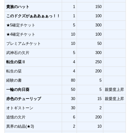
貴族のハット
1
150
このドクズがぁああぁぁっ！！
1
100
★5確定チケット
5
300
★4確定チケット
10
100
プレミアムチケット
10
50
武神石の欠片
5
300
転生の栞Ⅱ
4
250
転生の栞
4
200
経験の書
80
5
一輪の向日葵
50
5
親愛度上昇
赤色のチューリップ
30
15
親愛度上昇
オトギストーン
30
2
追憶の欠片
6
200
異界の結晶(★3)
2
10