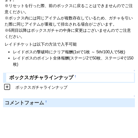
※リセットを行った際、前のボックスに戻ることはできませんのでご注
意ください。
※ボックス内には同じアイテムが複数存在しているため、ガチャを引い
た際に同じアイテムが重複して排出される場合がございます。
※6周目以降はボックスガチャの中身に変更はございませんのでご注意
ください。
レイドチケットは以下の方法で入手可能
レイドボスの撃破時にクリア報酬(1stで1枚 ～ 5th/100人で5枚)
レイドボスのポイント全体報酬(ステージ2で50枚、ステージ4で150
枚)
↑
†
ボックスガチャラインナップ
ボックスガチャラインナップ
↑
†
コメントフォーム