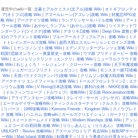
運営中のwiki一覧:
文豪とアルケミスト(文アル)攻略 Wiki
|
オトギフロンティ
ア(オトフロ)攻略 Wiki
|
アズールレーン(アズレン)攻略 Wiki
|
対魔忍RPG攻
略 Wiki
|
アークナイツ攻略 Wiki
|
ラングリッサーモバイル攻略 Wiki
|
アート
ワール攻略 Wiki
|
あやかしランブル！(あやらぶ)攻略 Wiki
|
ツイステッドワ
ンダーランド(ツイステ)攻略 Wiki
|
デタリキZ攻略 Wiki
|
Deep One 虚無と夢
幻のフラグメント攻略Wiki
|
ブルーアーカイブ（ブルアカ）攻略 Wiki
|
ミス
トトレインガールズ攻略 Wiki
|
超昂大戦エスカレーションヒロインズ攻略
Wiki
|
ミナシゴノシゴト攻略 Wiki
|
エデンズリッターグレンツェ攻略 Wiki
|
戦国†恋姫オンライン～奥宴新史～攻略 Wiki
|
ウマ娘 プリティダービー 攻略
Wiki
|
エンジェリックリンク（エンクリ）攻略 Wiki
|
ニューラルクラウド攻
略 Wiki
|
れじぇくろ！ ～レジェンド・クローバー～攻略 Wiki
|
天下布魔攻略
Wiki
|
シュガーコンフリクト（シュガコン）攻略 Wiki
|
モンスター娘TD攻略
Wiki
|
天啓パラドクス(テンパラ)攻略 Wiki
|
クリムゾン妖魔大戦攻略 Wiki
|
アークナイツ エンドフィールド攻略 Wiki
|
ドールズフロントライン2：エク
シリウム攻略 Wiki
|
V Rising日本語攻略 Wiki
|
勝利の女神：NIKKE攻略 Wiki
|
ドルフィンウェーブ（ドルウェブ）攻略Wiki
|
宝石姫 Reincarnation攻略
Wiki
|
アライアンスセージ攻略Wiki
|
クレイヴ・サーガ（クレサガ）攻略Wiki
|
エーテルゲイザー攻略Wiki
|
ティンクルスターナイツ（クルスタ）攻略Wiki
|
リバース：1999攻略Wiki
|
Kemono Friends：Kingdom Wiki
|
スノウブレイ
ク 攻略 Wiki
|
ハニカム 攻略wiki
|
ガールズクリエイション（ガークリ）攻略
Wiki
|
スイートホームメイド攻略 Wiki
|
Modern Warships 攻略 Wiki
|
アッシ
ュエコーズ-白荊回廊-攻略 Wiki
|
りりぃあんじぇ（りりあん） 攻略Wiki
|
UNLIGHT：Revive 攻略Wiki
|
アズールプロミリア 有志Wiki
|
桜島RPサーバ
ーWiki
|
Mad Island 攻略Wiki
|
転職魔王～リストラ勇者のお仕置きセレナー