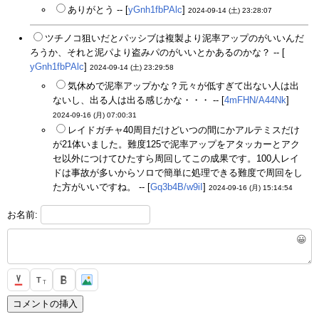
ありがとう -- [
yGnh1fbPAlc
]
2024-09-14 (土) 23:28:07
ツチノコ狙いだとパッシブは複製より泥率アップのがいいんだ
ろうか、それと泥パより盗みパのがいいとかあるのかな？ -- [
yGnh1fbPAlc
]
2024-09-14 (土) 23:29:58
気休めで泥率アップかな？元々が低すぎて出ない人は出
ないし、出る人は出る感じかな・・・ -- [
4mFHN/A44Nk
]
2024-09-16 (月) 07:00:31
レイドガチャ40周目だけどいつの間にかアルテミスだけ
が21体いました。難度125で泥率アップをアタッカーとアク
セ以外につけてひたすら周回してこの成果です。100人レイ
ドは事故が多いからソロで簡単に処理できる難度で周回をし
た方がいいですね。 -- [
Gq3b4B/w9iI
]
2024-09-16 (月) 15:14:54
お名前:
😀
T
T