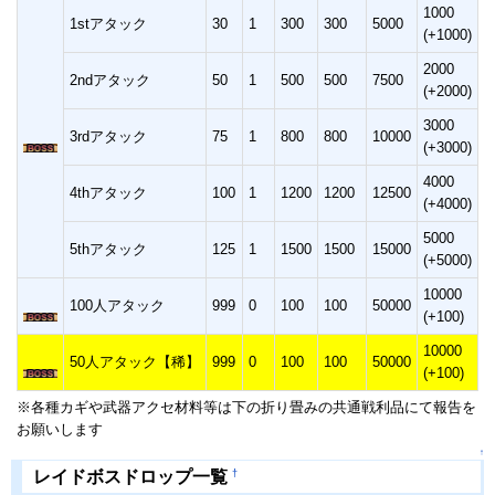
1000
1stアタック
30
1
300
300
5000
(+1000)
2000
2ndアタック
50
1
500
500
7500
(+2000)
3000
3rdアタック
75
1
800
800
10000
(+3000)
4000
4thアタック
100
1
1200
1200
12500
(+4000)
5000
5thアタック
125
1
1500
1500
15000
(+5000)
10000
100人アタック
999
0
100
100
50000
(+100)
10000
50人アタック【稀】
999
0
100
100
50000
(+100)
※各種カギや武器アクセ材料等は下の折り畳みの共通戦利品にて報告を
お願いします
↑
†
レイドボスドロップ一覧