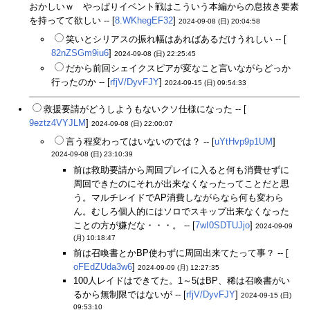
おかしいｗ やっぱりイベント戦はこういう本編からの息抜き要素
を持ってて欲しい -- [
8.WKhegEF32
]
2024-09-08 (日) 20:04:58
笑いとシリアスの振れ幅はあればあるだけうれしい -- [
82nZSGm9iu6
]
2024-09-08 (日) 22:25:45
だから前回シェイクスピアが変なこと言いながらどっか
行ったのか -- [
rfjV/DyvFJY
]
2024-09-15 (日) 09:54:33
救援要請がどうしようもないクソ仕様になった -- [
9eztz4VYJLM
]
2024-09-08 (日) 22:00:07
言う程変わってはいないのでは？ -- [
uYtHvp9p1UM
]
2024-09-08 (日) 23:10:39
前は救助要請から周回プレイに入ると何も消費せずに
周回できたのにそれが出来なくなったってことだと思
う。マルチレイドでAP消費しながらなら何も変わら
ん。むしろ個人的にはソロでスキップ出来なくなった
ことの方が嫌だな・・・。 -- [
7wI0SDTUJjo
]
2024-09-09
(月) 10:18:47
前は召喚書とかBP使わずに周回出来てたって事？ -- [
oFEdZUda3w6
]
2024-09-09 (月) 12:27:35
100人レイドはできてた。1～5はBP、稀は召喚書がい
るから無制限ではないが -- [
rfjV/DyvFJY
]
2024-09-15 (日)
09:53:10