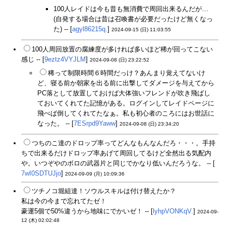
100人レイドは今も昔も無消費で周回出来るんだが…
(自発する場合は昔は召喚書が必要だったけど無くなっ
た) -- [
agyl86215q.
]
2024-09-15 (日) 11:03:55
100人周回放置の腐練度が多ければ多いほど稀が回ってこない
感じ -- [
9eztz4VYJLM
]
2024-09-08 (日) 23:22:52
稀って制限時間６時間だっけ？あんまり覚えてないけ
ど、寝る前か朝家を出る前に出撃してダメージを与えてから
PC落として放置しておけば大体強いフレンドが吹き飛ばし
ておいてくれてた記憶がある。ログインしてレイドページに
飛べば倒してくれてたなぁ。私も初心者のころにはお世話に
なった。 -- [
7ESrpd9Yaww
]
2024-09-08 (日) 23:34:20
つちのこ達のドロップ率ってどんなもんなんだろ・・・。手持
ちで出来るだけドロップ率あげて周回してるけど全然出る気配内
や。いつぞやのボロの武器片と同じでかなり低いんだろうな。 -- [
7wI0SDTUJjo
]
2024-09-09 (月) 10:09:36
ツチノコ堀組達！ソウルスキルは付け替えたか？
私は今の今まで忘れてたゼ！
豪運5個で50%違うから地味にでかいゼ！ -- [
lyhpVONKqV.
]
2024-09-
12 (木) 02:02:48