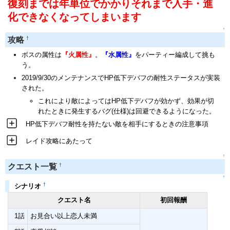
復刻までは年単位でかかりそれまで入手・進
化できなくなってしまいます
↑
†
攻略
ボスの属性は
『火属性』
。
『水属性』
をパーティー編成して挑も
う。
2019/9/30のメンテナンスでHP低下デバフの耐性ステータスが実装
された。
これにより敵によってはHP低下デバフが効かず、効果が切
れたときに発生するバグ(仕様)は回避できるようになった。
HP低下デバフ耐性を持たない敵を相手にするときの注意事項
レイド攻略にあたって
↑
†
クエスト一覧
↑
†
シナリオ
クエスト名
初回報酬
1話
お見合い以上恋人未満