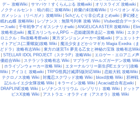
デ～ 攻略Wiki
|
サマバケ！すくらんぶる 攻略wiki
|
オリスライズ 攻略wiki
|
ノクティルセント：暁の前に 攻略Wiki
|
鈴蘭の剣攻略Wiki
|
リベリオン ギル
ガメッシュ（リベガメ）攻略Wiki
|
5chどんぐり非公式まとめwiki
|
夢幻楼と
眠れぬ蝶 攻略Wiki
|
レゾナンス：無限号列車 攻略 Wiki
|
Vtuber総合データベ
ースwiki
|
千年戦争アイギスシナリオwiki
|
ANGELICA ASTER 攻略Wiki
|
Elin
攻略有志wiki
|
魔王カリンちゃんRPG ～恋姫建国奔走記～攻略 Wiki
|
エタク
ロニクル：Re攻略考察wiki
|
東方ダンジョンメーカー攻略wiki
|
デュエットナ
イトアビス(二重螺旋)攻略 Wiki
|
魔法少女まどか☆マギカ Magia Exedra（ま
どドラ）攻略有志Wiki
|
東方の迷宮Tri 夢見る乙女と神秘の宝珠 攻略有志Wiki
|
STELLAR IDOL PROJECT（ステラP）攻略Wiki
|
エロゲー・エロアニメ声
優総合Wiki
|
ステラソラ攻略有志 Wiki
|
マブラヴ ガールズガーデン攻略 Wiki
|
ホライゾンウォーカー攻略 Wiki
|
エターナルツリー新生(REエタツリ)攻略
Wiki
|
アイコミ 攻略wiki
|
TRPG怪異討滅譚5版対応Wiki
|
恋姫大戦 攻略Wiki
|
テクロノス攻略 Wiki
|
対魔忍スクワッド攻略 Wiki
|
bloxd攻略 Wiki
|
邪神戦
記ルルイエ少女隊攻略 Wiki
|
キラーイン攻略 Wiki
|
Acacia総合有志wiki
|
DRAPLINE攻略 Wiki
|
レゾナンスリリウム（レゾリリ）攻略 Wiki
|
ドットア
ビスX攻略 Wiki
|
アストラエ・オラティオ（アスオラ）攻略 Wiki