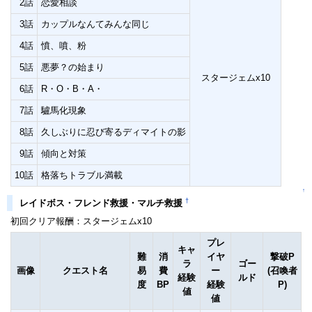
2話
恋愛相談
3話
カップルなんてみんな同じ
4話
憤、噴、粉
5話
悪夢？の始まり
スタージェムx10
6話
R・O・B・A・
7話
驢馬化現象
8話
久しぶりに忍び寄るディマイトの影
9話
傾向と対策
10話
格落ちトラブル満載
↑
†
レイドボス・フレンド救援・マルチ救援
初回クリア報酬：スタージェムx10
プレ
キャ
難
消
イヤ
撃破P
ラ
ゴー
画像
クエスト名
易
費
ー
(召喚者
経験
ルド
度
BP
経験
P)
値
値