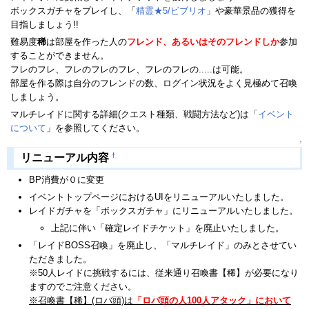
ボックスガチャをプレイし、「
精霊★5/ビブリオ
」や豪華景品の獲得を
目指しましょう!!
難易度
稀
は部屋を作った人の
フレンド、あるいはそのフレンドしか
参加
することができません。
フレのフレ、フレのフレのフレ、フレのフレの.....は可能。
部屋を作る際は自分のフレンドの数、ログイン状況をよく見極めて召喚
しましょう。
マルチレイドに関する詳細(クエスト種類、戦闘方法など)は「
イベント
について
」を参照してください。
↑
†
リニューアル内容
BP消費が０に変更
イベントトップページにおけるUIをリニューアルいたしました。
レイドガチャを「ボックスガチャ」にリニューアルいたしました。
上記に伴い「確定レイドチケット」を廃止いたしました。
「レイドBOSS召喚」を廃止し、「マルチレイド」のみとさせてい
ただきました。
※50人レイドに挑戦するには、従来通り召喚書【稀】が必要になり
ますのでご注意ください。
※召喚書【稀】(ロバ頭)は
「ロバ頭の人100人アタック」において