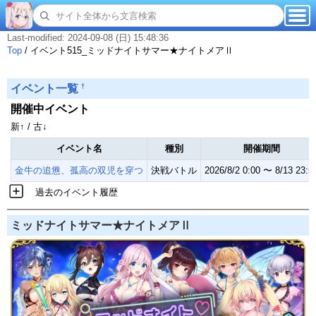
Last-modified: 2024-09-08 (日) 15:48:36
Top
/
イベント515_ミッドナイトサマー★ナイトメアⅡ
†
イベント一覧
開催中イベント
新↑ / 古↓
イベント名
種別
開催期間
金牛の追憊、孤高の双児を穿つ
決戦バトル
2026/8/2 0:00 〜 8/13 23:5
過去のイベント履歴
ミッドナイトサマー★ナイトメアⅡ