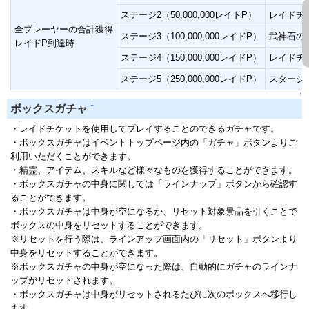
ステージ2（50,000,000レイドP）
レイドチケ
全プレーヤーの合計獲得
ステージ3（100,000,000レイドP）
武神石の
レイドP到達時
ステージ4（150,000,000レイドP）
レイドチケ
ステージ5（250,000,000レイドP）
スタージェ
↑
†
ボックスガチャ
・レイドチケットを使用してプレイすることのできるガチャです。
・ボックスガチャはイベントトップページ内の「ガチャ」ボタンよりご
利用いただくことができます。
・精霊、アイテム、スキルなど様々なものを獲得することができます。
・ボックスガチャの中身に関しては「ラインナップ」ボタンから確認す
ることができます。
・ボックスガチャは中身が空になるか、リセット対象景品を引くことで
ボックスの中身をリセットすることができます。
※リセットを行う際は、ラインアップ画面内の「リセット」ボタンより
中身をリセットすることができます。
※ボックスガチャの中身が空になった際は、自動的にガチャのラインナ
ップがリセットされます。
・ボックスガチャは中身がリセットされるたびに次のボックスへ移行し
ます。