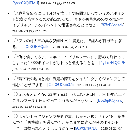
RyccC9QIFMU
]
2018-04-03 (火) 17:57:05
称号集めるには４月頭が忙しくて時間無いっていうのとポイン
ト設定が高すぎるのが残念だった。 まさか称号集めのやる気がエ
イプリルフールのイベントで阻害されるとはねぇ -- [
87fyF/Vdsek
]
2018-04-03 (火) 22:43:23
フレの村人率の高さ(2割以上)に震えた。取組みが皆ガチすぎ
る。 -- [
XrKGKVQs8oI
]
2018-04-03 (火) 23:47:14
俺は信じてるよ。来年のエイプリルフールに、貯めて終わって
しまった49000ポイントがしれっと使えることを -- [
4yFx7HlQGPE
]
2018-04-06 (金) 18:31:19
落下後の地面と死亡判定の隙間をタイミングよくジャンプして
進むことができる -- [
GxD8UOub0Zo
]
2018-09-14 (金) 14:46:58
元ネタというかパロディ元は「ひふみんRUN」。2019年のエイ
プリルフールも何かやってくれるんだろうか… -- [
BoZ5pKOjx7w
]
2019-03-12 (火) 14:21:48
ポイントってジャンプ失敗で落ちちゃった後に「もどる」を選
んでも「再挑戦」を選んでも、そこまでに進んだ分のポイント
（？）は得られるんでしょうか？ -- [
9Owd7hXfE6I
]
2020-02-21 (金)