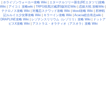
|
ホライゾンウォーカー攻略 Wiki
|
エターナルツリー新生(REエタツリ)攻略
Wiki
|
アイコミ 攻略wiki
|
TRPG怪異討滅譚5版対応Wiki
|
恋姫大戦 攻略Wiki
|
テクロノス攻略 Wiki
|
対魔忍スクワッド攻略 Wiki
|
bloxd攻略 Wiki
|
邪神戦
記ルルイエ少女隊攻略 Wiki
|
キラーイン攻略 Wiki
|
Acacia総合有志wiki
|
DRAPLINE攻略 Wiki
|
レゾナンスリリウム（レゾリリ）攻略 Wiki
|
ドットア
ビスX攻略 Wiki
|
アストラエ・オラティオ（アスオラ）攻略 Wiki