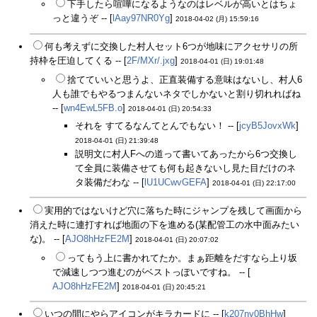
下手したら喧嘩になるようなのはレベルが高いとはちょ
っと違うぞ -- [
lAay97NR0Yg
]
2018-04-02 (月) 15:59:16
何も考えずに交換した村人セット6つが地味にアクセサリの所
持枠を圧迫してくる -- [
2F/MXr/.jxg
]
2018-04-01 (日) 19:01:48
捨てていいと思うよ、正直装備する意味はないし、村人6
人も誰でもやるつまんないネタでしかないと割り切れればね
-- [
wn4EwL5FB.o
]
2018-04-01 (日) 20:54:33
それを すてるなんてとんでもない！ -- [
jcyB5JovxWk
]
2018-04-01 (日) 21:39:48
説明文に村人Fへの道って書いてあったから6つ交換し
て全員に装備させても何も起きないし見た目だけのネ
タ装備だわな -- [
lU1UCwvGEFA
]
2018-04-01 (日) 22:17:00
実用的ではないけど穴に落ちた時にジャンプを残して画面から
消えた時に連打すれば地面の下を進める(某配管工の水中面みたい
な)。 -- [
AJO8hHzFE2M
]
2018-04-01 (日) 20:07:02
ってもう上に書かれてたか。まぁ距離をだすなら上り坂
で減速しつつ進むのがベストっぽいですね。 -- [
AJO8hHzFE2M
]
2018-04-01 (日) 20:45:21
いつの間にやらアイコンがキラカードに -- [
k207ny0BhHw
]