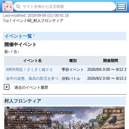
Last-modified: 2018-09-09 (日) 08:41:16
Top
/
イベント60_村人フロンティア
†
イベント一覧
開催中イベント
新↑ / 古↓
イベント名
種別
開催期間
9周年間近！ざくざく鍵クエ
季節イベント
2026/8/6 0:00 〜 8/12 23
金牛の追憊、孤高の双児を穿つ
決戦バトル
2026/8/2 0:00 〜 8/13 23
過去のイベント履歴
村人フロンティア