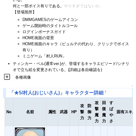
何と一部ボイス有りである。
やりすぎではないか。
【登場箇所】
DMMGAMESのゲームアイコン
ゲーム開始時のタイトルコール
ログインボーナスガイド
HOME画面の背景
HOME画面のキャラ（ピュルテの代わり、クリックでボイス
有り）
ミニゲーム「村人RUN」
ティンカー・ベル(通常ver.)が、登場するキャラエピソード/シナリ
オで立ち絵を変更されている。(詳細は各自確認を)
各種画像
↑
†
「★5/村人(おじいさん)」キャラクター詳細
攻
回
す
攻
防
撃
復
ば
No
名前
属性
武器
HP
撃
御
固有スキ
魔
魔
や
力
力
力
力
さ