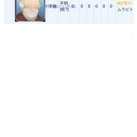
不明
■攻撃/A
村人(おじいさん)
不明
0
0
0
0
0
0
(杖?)
ムラビト
↑