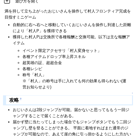
遊び方を開く
満を持して立ち上がったおじいさんを操作して村人フロンティア完成を
目指すミニゲーム
自動的に右へ右へと移動していくおじいさんを操作し到達した距離
により「村人P」を獲得できる
獲得した村人Pは交換所で各種報酬と交換可能。以下は主な報酬ア
イテム
イベント限定アクセサリ「村人変身セット」
各種アイテムドロップ率上昇スキル
超英雄の証、超超合金
各種レシピ
称号「村人」
※「村人」の称号は手に入れても何の効果も得られない(運
営お知らせより)
↑
†
攻略
おじいさんは2段ジャンプが可能。届かないと思ってももう一回ジ
ャンプすることで届くことがある。
届かず壁に当たってしまった場合でもジャンプボタンでもう二回ジ
ャンプし壁を登ることができる。 平面に着地すればまた通常のジ
ャンプが可能なので、あえて崖の角に引っ掛かるようにした方がい