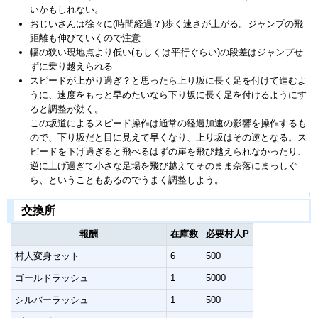
いかもしれない。
おじいさんは徐々に(時間経過？)歩く速さが上がる。ジャンプの飛
距離も伸びていくので注意
幅の狭い現地点より低い(もしくは平行ぐらい)の段差はジャンプせ
ずに乗り越えられる
スピードが上がり過ぎ？と思ったら上り坂に長く足を付けて進むよ
うに、速度をもっと早めたいなら下り坂に長く足を付けるようにす
ると調整が効く。
この坂道によるスピード操作は通常の経過加速の影響を操作するも
ので、下り坂だと目に見えて早くなり、上り坂はその逆となる。ス
ピードを下げ過ぎると飛べるはずの崖を飛び越えられなかったり、
逆に上げ過ぎて小さな足場を飛び越えてそのまま奈落にまっしぐ
ら、ということもあるのでうまく調整しよう。
↑
†
交換所
報酬
在庫数
必要村人P
村人変身セット
6
500
ゴールドラッシュ
1
5000
シルバーラッシュ
1
500