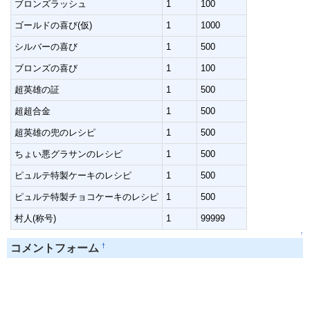
ブロンズラッシュ
1
100
ゴールドの喜び(仮)
1
1000
シルバーの喜び
1
500
ブロンズの喜び
1
100
超英雄の証
1
500
超超合金
1
500
超英雄の兜のレシピ
1
500
ちょい悪グラサンのレシピ
1
500
ピュルテ特製ケーキのレシピ
1
500
ピュルテ特製チョコケーキのレシピ
1
500
村人(称号)
1
99999
↑
†
コメントフォーム