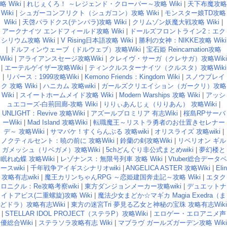
略 Wiki
|
れじぇくろ！ ～レジェンド・クローバー～攻略 Wiki
|
天下布魔攻略
Wiki
|
シュガーコンフリクト（シュガコン）攻略 Wiki
|
モンスター娘TD攻略
Wiki
|
天啓パラドクス(テンパラ)攻略 Wiki
|
クリムゾン妖魔大戦攻略 Wiki
|
アークナイツ エンドフィールド攻略 Wiki
|
ドールズフロントライン2：エク
シリウム攻略 Wiki
|
V Rising日本語攻略 Wiki
|
勝利の女神：NIKKE攻略 Wiki
|
ドルフィンウェーブ（ドルウェブ）攻略Wiki
|
宝石姫 Reincarnation攻略
Wiki
|
アライアンスセージ攻略Wiki
|
クレイヴ・サーガ（クレサガ）攻略Wiki
|
エーテルゲイザー攻略Wiki
|
ティンクルスターナイツ（クルスタ）攻略Wiki
|
リバース：1999攻略Wiki
|
Kemono Friends：Kingdom Wiki
|
スノウブレイ
ク 攻略 Wiki
|
ハニカム 攻略wiki
|
ガールズクリエイション（ガークリ）攻略
Wiki
|
スイートホームメイド攻略 Wiki
|
Modern Warships 攻略 Wiki
|
アッシ
ュエコーズ-白荊回廊-攻略 Wiki
|
りりぃあんじぇ（りりあん） 攻略Wiki
|
UNLIGHT：Revive 攻略Wiki
|
アズールプロミリア 有志Wiki
|
桜島RPサーバ
ーWiki
|
Mad Island 攻略Wiki
|
転職魔王～リストラ勇者のお仕置きセレナー
デ～ 攻略Wiki
|
サマバケ！すくらんぶる 攻略wiki
|
オリスライズ 攻略wiki
|
ノクティルセント：暁の前に 攻略Wiki
|
鈴蘭の剣攻略Wiki
|
リベリオン ギル
ガメッシュ（リベガメ）攻略Wiki
|
5chどんぐり非公式まとめwiki
|
夢幻楼と
眠れぬ蝶 攻略Wiki
|
レゾナンス：無限号列車 攻略 Wiki
|
Vtuber総合データベ
ースwiki
|
千年戦争アイギスシナリオwiki
|
ANGELICA ASTER 攻略Wiki
|
Elin
攻略有志wiki
|
魔王カリンちゃんRPG ～恋姫建国奔走記～攻略 Wiki
|
エタク
ロニクル：Re攻略考察wiki
|
東方ダンジョンメーカー攻略wiki
|
デュエットナ
イトアビス(二重螺旋)攻略 Wiki
|
魔法少女まどか☆マギカ Magia Exedra（ま
どドラ）攻略有志Wiki
|
東方の迷宮Tri 夢見る乙女と神秘の宝珠 攻略有志Wiki
|
STELLAR IDOL PROJECT（ステラP）攻略Wiki
|
エロゲー・エロアニメ声
優総合Wiki
|
ステラソラ攻略有志 Wiki
|
マブラヴ ガールズガーデン攻略 Wiki