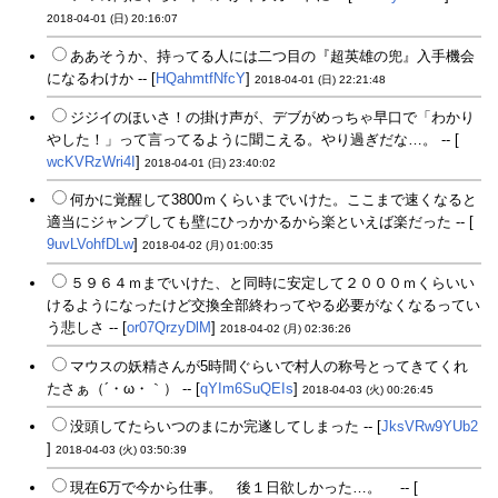
2018-04-01 (日) 20:16:07
ああそうか、持ってる人には二つ目の『超英雄の兜』入手機会
になるわけか -- [
HQahmtfNfcY
]
2018-04-01 (日) 22:21:48
ジジイのほいさ！の掛け声が、デブがめっちゃ早口で「わかり
やした！」って言ってるように聞こえる。やり過ぎだな…。 -- [
wcKVRzWri4I
]
2018-04-01 (日) 23:40:02
何かに覚醒して3800ｍくらいまでいけた。ここまで速くなると
適当にジャンプしても壁にひっかかるから楽といえば楽だった -- [
9uvLVohfDLw
]
2018-04-02 (月) 01:00:35
５９６４ｍまでいけた、と同時に安定して２０００ｍくらいい
けるようになったけど交換全部終わってやる必要がなくなるってい
う悲しさ -- [
or07QrzyDlM
]
2018-04-02 (月) 02:36:26
マウスの妖精さんが5時間ぐらいで村人の称号とってきてくれ
たさぁ（´・ω・｀） -- [
qYIm6SuQEIs
]
2018-04-03 (火) 00:26:45
没頭してたらいつのまにか完遂してしまった -- [
JksVRw9YUb2
]
2018-04-03 (火) 03:50:39
現在6万で今から仕事。 後１日欲しかった…。 -- [