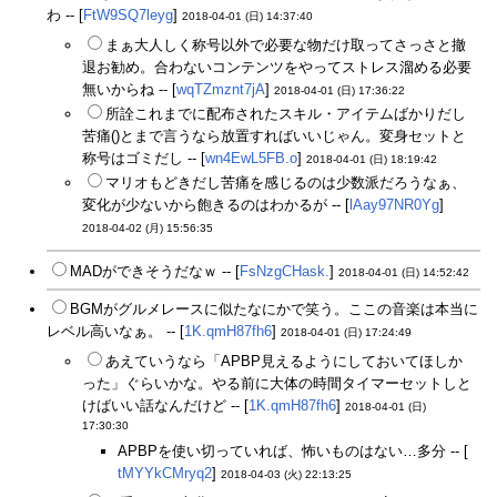
わ -- [
FtW9SQ7leyg
]
2018-04-01 (日) 14:37:40
まぁ大人しく称号以外で必要な物だけ取ってさっさと撤
退お勧め。合わないコンテンツをやってストレス溜める必要
無いからね -- [
wqTZmznt7jA
]
2018-04-01 (日) 17:36:22
所詮これまでに配布されたスキル・アイテムばかりだし
苦痛()とまで言うなら放置すればいいじゃん。変身セットと
称号はゴミだし -- [
wn4EwL5FB.o
]
2018-04-01 (日) 18:19:42
マリオもどきだし苦痛を感じるのは少数派だろうなぁ、
変化が少ないから飽きるのはわかるが -- [
lAay97NR0Yg
]
2018-04-02 (月) 15:56:35
MADができそうだなｗ -- [
FsNzgCHask.
]
2018-04-01 (日) 14:52:42
BGMがグルメレースに似たなにかで笑う。ここの音楽は本当に
レベル高いなぁ。 -- [
1K.qmH87fh6
]
2018-04-01 (日) 17:24:49
あえていうなら「APBP見えるようにしておいてほしか
った」ぐらいかな。やる前に大体の時間タイマーセットしと
けばいい話なんだけど -- [
1K.qmH87fh6
]
2018-04-01 (日)
17:30:30
APBPを使い切っていれば、怖いものはない…多分 -- [
tMYYkCMryq2
]
2018-04-03 (火) 22:13:25