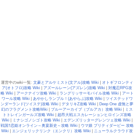
運営中のwiki一覧:
文豪とアルケミスト(文アル)攻略 Wiki
|
オトギフロンティ
ア(オトフロ)攻略 Wiki
|
アズールレーン(アズレン)攻略 Wiki
|
対魔忍RPG攻
略 Wiki
|
アークナイツ攻略 Wiki
|
ラングリッサーモバイル攻略 Wiki
|
アート
ワール攻略 Wiki
|
あやかしランブル！(あやらぶ)攻略 Wiki
|
ツイステッドワ
ンダーランド(ツイステ)攻略 Wiki
|
デタリキZ攻略 Wiki
|
Deep One 虚無と夢
幻のフラグメント攻略Wiki
|
ブルーアーカイブ（ブルアカ）攻略 Wiki
|
ミス
トトレインガールズ攻略 Wiki
|
超昂大戦エスカレーションヒロインズ攻略
Wiki
|
ミナシゴノシゴト攻略 Wiki
|
エデンズリッターグレンツェ攻略 Wiki
|
戦国†恋姫オンライン～奥宴新史～攻略 Wiki
|
ウマ娘 プリティダービー 攻略
Wiki
|
エンジェリックリンク（エンクリ）攻略 Wiki
|
ニューラルクラウド攻