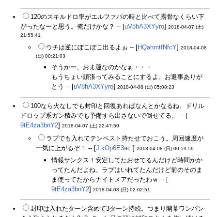
120のスキルドロ率がエルファバの時と比べて露骨なくらい下
がったなーと思う。俺だけかな？ -- [
uV8hA3XYyro
]
2018-04-07 (土)
21:55:41
ウチは逆にぽこぽこ出るよぉ -- [
HQahmtfNfcY
]
2018-04-08
(日) 00:21:03
そうかー、おま運なのかなぁ・・・
もうちょい頑張ってみることにするよ、お返事ありが
とう -- [
uV8hA3XYyro
]
2018-04-08 (日) 05:08:23
100なら火なしでも封印と回復あればなんとかなるね。ドリル
ドロップ系ガン積みでも予備すら出さないで倒せてる。 -- [
9tE4za3bnY2
]
2018-04-07 (土) 22:47:59
ラプでも入れてテンペスト持たせておこう。周回速度が
一気に上がるぞ！ -- [
J.kOp6E3ac.
]
2018-04-08 (日) 00:59:59
情報サンクス！安定してたおせてるんだけど時間かか
ってたんだよね。ラプはいれてたんだけど前のそのま
ま使ってたからナイトメアだったわｗ -- [
9tE4za3bnY2
]
2018-04-08 (日) 02:02:51
封印は入れたターン含めて3ターン持続。つまり開幕ワンパン