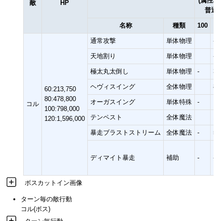
(属性相
敵
HP
普通)
名称
種類
100
1
通常攻撃
単体物理
-
天地割り
単体物理
-
極太丸太倒し
単体物理
-
35
ヘヴィスイング
全体物理
80
60:213,750
80:478,800
オーガスイング
単体特殊
-
コル
100:798,000
テンペスト
全体魔法
15
120:1,596,000
暴走ブラストストリーム
全体魔法
-
50
ディマイト暴走
補助
-
-
ボスカットイン画像
ターン毎の敵行動
コル(ボス)