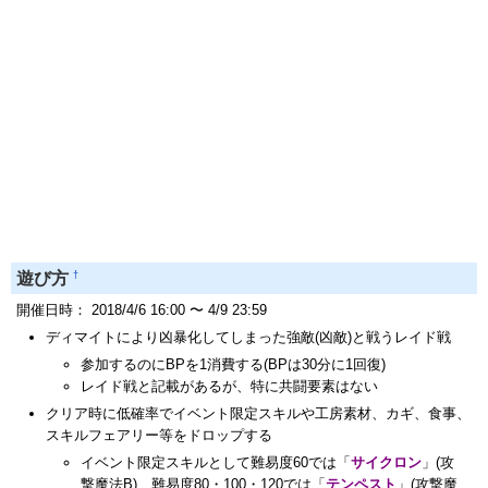
†
遊び方
開催日時： 2018/4/6 16:00 〜 4/9 23:59
ディマイトにより凶暴化してしまった強敵(凶敵)と戦うレイド戦
参加するのにBPを1消費する(BPは30分に1回復)
レイド戦と記載があるが、特に共闘要素はない
クリア時に低確率でイベント限定スキルや工房素材、カギ、食事、
スキルフェアリー等をドロップする
イベント限定スキルとして難易度60では「
サイクロン
」(攻
撃魔法B)、難易度80・100・120では「
テンペスト
」(攻撃魔