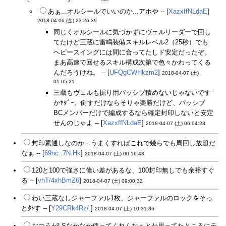
あぁ...オルシールでいいのか...アホや -- [
XazxffNLdaE
]
2018-04-06 (金) 23:26:39
同じくオルシールに気づかずにヴェルリーダーで回し
てたけど三蔵に雷鳴装備スキルレベル2（25秒）でも
ヘビースイングには間に合ってたしド安定だったぞ。
まあ高速で回せるスキル構成次第で色々かわってくる
んだろうけね。 -- [
UFQgCWHkzm2
]
2018-04-07 (土)
01:05:21
三蔵もヴェルも掘り用パッシブ積めないじゃないです
かﾔﾀﾞｰ。倒すだけならそりゃ楽勝だけど、パッシブ
BCメンバーだけで編成するなら確定封印しないと安定
せんのじゃよ -- [
XazxffNLdaE
]
2018-04-07 (土) 06:04:28
封印素通しなのか…うまくすればこれで幾らでも周回し放題だ
なぁ -- [
69nc..7N.Hk
]
2018-04-07 (土) 00:16:43
120と100で強さに偉い差があるな、100封印無しでも余裕すぐ
る -- [
vhT/4xhBmZ6
]
2018-04-07 (土) 09:00:32
わい三蔵なしジャーファル1枚、ジャーファルのロックをそっ
と外す -- [
Y29CRk4Rz/.
]
2018-04-07 (土) 10:31:36
おつうがLSなかなか使ってくれんなぁとか思ってたところにテ