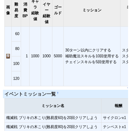
キャ
難
消
イヤ
画
ラ
ゴー
ミ
易
費
ー
ミッション
像
経験
ルド
度
BP
経験
値
値
60
80
30ターン以内にクリアする
スタ
1
1000
1000
5000
補助魔法スキルを10回使用する
スタ
チェインスキルを5回使用する
スタ
100
120
↑
†
イベントミッション一覧
ミッション名
報酬
殲滅戦 ブリキの木こり(難易度60)を20回クリアしよう
サイクロンx1
殲滅戦 ブリキの木こり(難易度80)を20回クリアしよう
テンペストx1