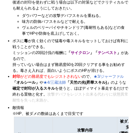
後述の封印を使わずに戦う場合は以下の対策などでクリティカルで
も耐えられるようにしておきたい。
ダウパワーなどの攻撃デバフスキルを重ねる。
味方の防御バフスキルなどで耐える。
ヴェルのベリーパイやチキンドリア(毒耐性もある)などの食
事でHPや防御を底上げしておく。
ボスに
毒
が良く効くので猛毒や毒スキルをセットしておけば有利に
戦うことができる。
ミッションの20回討伐の報酬に
「
サイクロン
」「
テンペスト
」
があ
るので、
持っていない場合はまず難易度60を20回クリアする事をお勧めす
る。毒さえ入れば、面白いようにボスのHPが溶ける。
封印
がどの難易度でもレジストされない
ので、
★3/ジャーファル
「オルシール」
や
★4/三蔵法師
「天竺の光(昇華スキル)」
のような
確定で封印が入るスキル
を使うと、ほぼディマイト暴走するだけで
終わる置物と化す。
攻撃デバフをレジスト出来る代わりに状態異常
耐性を失った末路か。
敵情報
※HP、被ダメの数値はあくまで目安です
被ダメ
安
攻撃内容