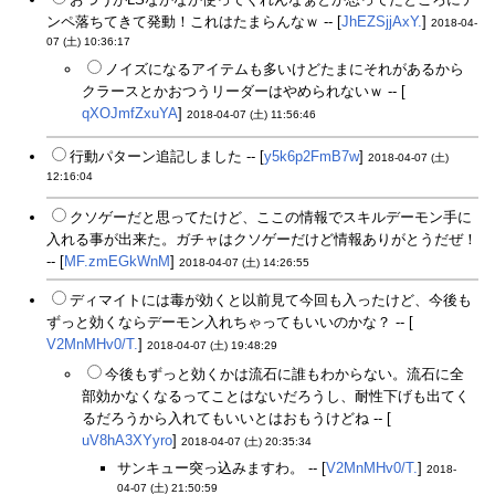
ンペ落ちてきて発動！これはたまらんなｗ -- [
JhEZSjjAxY.
]
2018-04-
07 (土) 10:36:17
ノイズになるアイテムも多いけどたまにそれがあるから
クラースとかおつうリーダーはやめられないｗ -- [
qXOJmfZxuYA
]
2018-04-07 (土) 11:56:46
行動パターン追記しました -- [
y5k6p2FmB7w
]
2018-04-07 (土)
12:16:04
クソゲーだと思ってたけど、ここの情報でスキルデーモン手に
入れる事が出来た。ガチャはクソゲーだけど情報ありがとうだぜ！
-- [
MF.zmEGkWnM
]
2018-04-07 (土) 14:26:55
ディマイトには毒が効くと以前見て今回も入ったけど、今後も
ずっと効くならデーモン入れちゃってもいいのかな？ -- [
V2MnMHv0/T.
]
2018-04-07 (土) 19:48:29
今後もずっと効くかは流石に誰もわからない。流石に全
部効かなくなるってことはないだろうし、耐性下げも出てく
るだろうから入れてもいいとはおもうけどね -- [
uV8hA3XYyro
]
2018-04-07 (土) 20:35:34
サンキュー突っ込みますわ。 -- [
V2MnMHv0/T.
]
2018-
04-07 (土) 21:50:59