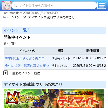
Last-modified: 2018-04-08 (日) 09:47:49
Top
/
イベント64_ディマイト撃滅戦ブリキの木こり
†
イベント一覧
開催中イベント
新↑ / 古↓
イベント名
種別
開催期間
9周年間近！ざくざく鍵クエ
季節イベント
2026/8/6 0:00 〜 8/12 23
金牛の追憊、孤高の双児を穿つ
決戦バトル
2026/8/2 0:00 〜 8/13 23
過去のイベント履歴
ディマイト撃滅戦 ブリキの木こり