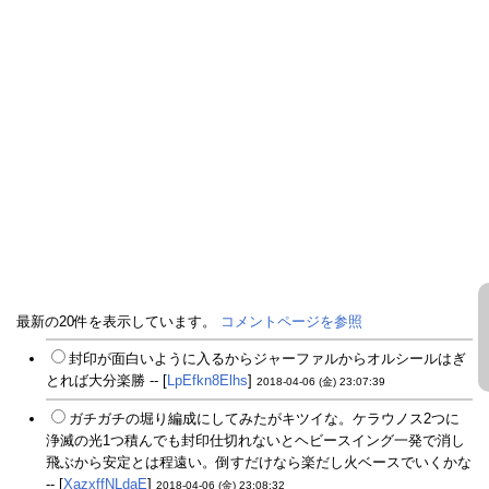
最新の20件を表示しています。
コメントページを参照
封印が面白いように入るからジャーファルからオルシールはぎ
とれば大分楽勝 -- [
LpEfkn8Elhs
]
2018-04-06 (金) 23:07:39
ガチガチの堀り編成にしてみたがキツイな。ケラウノス2つに
浄滅の光1つ積んでも封印仕切れないとヘビースイング一発で消し
飛ぶから安定とは程遠い。倒すだけなら楽だし火ベースでいくかな
-- [
XazxffNLdaE
]
2018-04-06 (金) 23:08:32