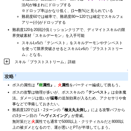
法A)が極まれにドロップする
※ドロップ率はかなり低く、(1〜数%)と見られている
難易度60では確率で、難易度80〜120では確定でスキルフェ
アリー(小)がドロップする
難易度120を20回討伐ミッションクリアで、ディマイトスキルの限
界突破素材「スキルデーモン」を入手可能
スキルLv5の「テンペスト」をスキルデーモンやテンペスト
を使って限界突破させるとスキルLv6の「ブラストストリー
ム」となる。
スキル「ブラストストリーム」詳細
↑
†
攻略
ボスの属性は
『
樹
属性』
。
火
属性
をパーティー編成して挑もう。
ボスの攻撃は物理が多いが、ボススキルの
「テンペスト」
は全体魔
法。ダメージは低いが
猛毒
の追加効果が入るため、アクセサリや食
事などで準備しておきたい。
難易度120では1・2ターンの
「極太丸太倒し」
による攻撃バフから
の3ターン目の
「ヘヴィスイング」
が脅威。
無対策だと
火
属性でも通常で5000以上・クリティカルだと8000以
上の被ダメとなるので、運が悪いとPTが半壊してしまう。