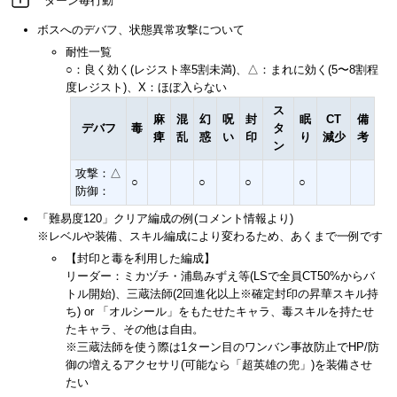
ターン毎行動
ボスへのデバフ、状態異常攻撃について
耐性一覧
○：良く効く(レジスト率5割未満)、△：まれに効く(5〜8割程
度レジスト)、X：ほぼ入らない
ス
麻
混
幻
呪
封
眠
CT
備
デバフ
毒
タ
痺
乱
惑
い
印
り
減少
考
ン
攻撃：△
○
○
○
○
防御：
「難易度120」クリア編成の例(コメント情報より)
※レベルや装備、スキル編成により変わるため、あくまで一例です
【封印と毒を利用した編成】
リーダー：ミカヅチ・浦島みずえ等(LSで全員CT50%からバ
トル開始)、三蔵法師(2回進化以上※確定封印の昇華スキル持
ち) or 「オルシール」をもたせたキャラ、毒スキルを持たせ
たキャラ、その他は自由。
※三蔵法師を使う際は1ターン目のワンバン事故防止でHP/防
御の増えるアクセサリ(可能なら「超英雄の兜」)を装備させ
たい