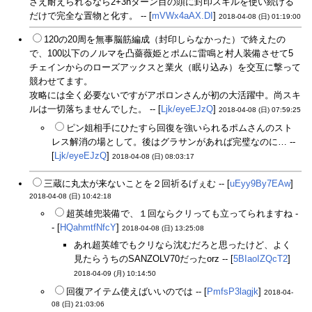
さえ耐えられるなら2+3nターン目の頭に封印スキルを使い続ける
だけで完全な置物と化す。 -- [
mVWx4aAX.DI
]
2018-04-08 (日) 01:19:00
120の20周を無事脳筋編成（封印しらなかった）で終えたの
で、100以下のノルマを凸薔薇姫とポムに雷鳴と村人装備させて5
チェインからのローズアックスと業火（眠り込み）を交互に撃って
競わせてます。
攻略には全く必要ないですがアポロンさんが初の大活躍中。尚スキ
ルは一切落ちませんでした。 -- [
Ljk/eyeEJzQ
]
2018-04-08 (日) 07:59:25
ピン姐相手にひたすら回復を強いられるポムさんのスト
レス解消の場として。後はグラサンがあれば完璧なのに… --
[
Ljk/eyeEJzQ
]
2018-04-08 (日) 08:03:17
三蔵に丸太が来ないことを２回祈るげぇむ -- [
uEyy9By7EAw
]
2018-04-08 (日) 10:42:18
超英雄兜装備で、１回ならクリっても立ってられますね -
- [
HQahmtfNfcY
]
2018-04-08 (日) 13:25:08
あれ超英雄でもクリなら沈むだろと思ったけど、よく
見たらうちのSANZOLV70だったorz -- [
5BIaoIZQcT2
]
2018-04-09 (月) 10:14:50
回復アイテム使えばいいのでは -- [
PmfsP3lagjk
]
2018-04-
08 (日) 21:03:06