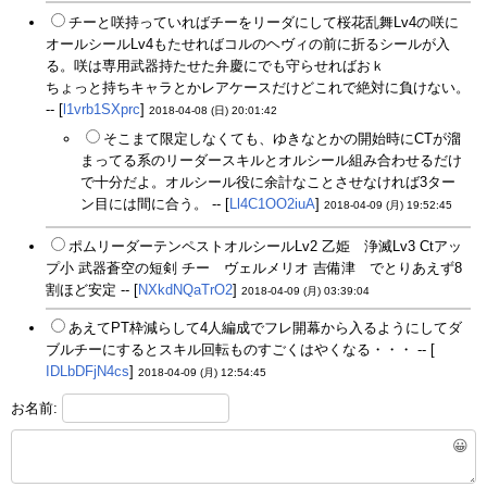
チーと咲持っていればチーをリーダにして桜花乱舞Lv4の咲に
オールシールLv4もたせればコルのヘヴィの前に折るシールが入
る。咲は専用武器持たせた弁慶にでも守らせればおｋ
ちょっと持ちキャラとかレアケースだけどこれで絶対に負けない。
-- [
l1vrb1SXprc
]
2018-04-08 (日) 20:01:42
そこまて限定しなくても、ゆきなとかの開始時にCTが溜
まってる系のリーダースキルとオルシール組み合わせるだけ
で十分だよ。オルシール役に余計なことさせなければ3ター
ン目には間に合う。 -- [
Ll4C1OO2iuA
]
2018-04-09 (月) 19:52:45
ポムリーダーテンペストオルシールLv2 乙姫 浄滅Lv3 Ctアッ
プ小 武器蒼空の短剣 チー ヴェルメリオ 吉備津 でとりあえず8
割ほど安定 -- [
NXkdNQaTrO2
]
2018-04-09 (月) 03:39:04
あえてPT枠減らして4人編成でフレ開幕から入るようにしてダ
ブルチーにするとスキル回転ものすごくはやくなる・・・ -- [
IDLbDFjN4cs
]
2018-04-09 (月) 12:54:45
お名前:
😀