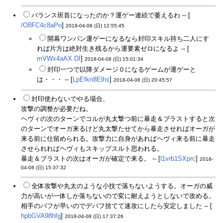
バランス班首になったのか？運ゲー連続で萎えるわ -- [
/O8FC4c8aPo
]
2018-04-08 (日) 12:55:45
開幕ワンパン運ゲーになるなら封印スキル持ち二人にす
れば片方は絶対生き残るから運要素ゼロになるよ -- [
mVWx4aAX.DI
]
2018-04-08 (日) 15:01:34
封印一つで以降ダメージ０になるゲームが運ゲーと
は・・・ -- [
LpEfkn8Elhs
]
2018-04-08 (日) 20:45:57
封印使わないでやる場合、
攻撃の調整が必要だね。
ヘヴィの次のターンでコルが丸太撃つ前に暴走＆ブラストすると次
のターンでオーガ来るけど丸太撃たせてから暴走させればオーガが
来る前に仕留められる。攻撃力に自身があればヘヴィ来る前に暴走
させられればヘヴィもスキップスルト思われる。
暴走＆ブラストの次はオーガが確定で来る。 -- [
l1vrb1SXprc
]
2018-
04-08 (日) 15:37:32
全体攻撃や丸太のような小技で落ちないようする。オーガの威
力が高いが一体しか落ちないので変に耐えようとしないで攻める。
相手のバフが早いのでデバフ捨てて速攻にしたら安定しました -- [
hpbGVA98hfg
]
2018-04-08 (日) 17:37:26