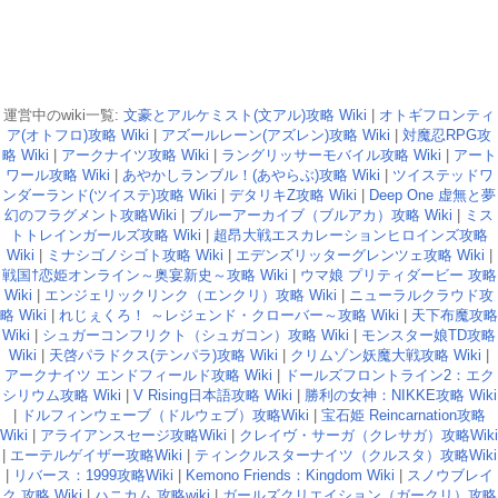
運営中のwiki一覧:
文豪とアルケミスト(文アル)攻略 Wiki
|
オトギフロンティ
ア(オトフロ)攻略 Wiki
|
アズールレーン(アズレン)攻略 Wiki
|
対魔忍RPG攻
略 Wiki
|
アークナイツ攻略 Wiki
|
ラングリッサーモバイル攻略 Wiki
|
アート
ワール攻略 Wiki
|
あやかしランブル！(あやらぶ)攻略 Wiki
|
ツイステッドワ
ンダーランド(ツイステ)攻略 Wiki
|
デタリキZ攻略 Wiki
|
Deep One 虚無と夢
幻のフラグメント攻略Wiki
|
ブルーアーカイブ（ブルアカ）攻略 Wiki
|
ミス
トトレインガールズ攻略 Wiki
|
超昂大戦エスカレーションヒロインズ攻略
Wiki
|
ミナシゴノシゴト攻略 Wiki
|
エデンズリッターグレンツェ攻略 Wiki
|
戦国†恋姫オンライン～奥宴新史～攻略 Wiki
|
ウマ娘 プリティダービー 攻略
Wiki
|
エンジェリックリンク（エンクリ）攻略 Wiki
|
ニューラルクラウド攻
略 Wiki
|
れじぇくろ！ ～レジェンド・クローバー～攻略 Wiki
|
天下布魔攻略
Wiki
|
シュガーコンフリクト（シュガコン）攻略 Wiki
|
モンスター娘TD攻略
Wiki
|
天啓パラドクス(テンパラ)攻略 Wiki
|
クリムゾン妖魔大戦攻略 Wiki
|
アークナイツ エンドフィールド攻略 Wiki
|
ドールズフロントライン2：エク
シリウム攻略 Wiki
|
V Rising日本語攻略 Wiki
|
勝利の女神：NIKKE攻略 Wiki
|
ドルフィンウェーブ（ドルウェブ）攻略Wiki
|
宝石姫 Reincarnation攻略
Wiki
|
アライアンスセージ攻略Wiki
|
クレイヴ・サーガ（クレサガ）攻略Wiki
|
エーテルゲイザー攻略Wiki
|
ティンクルスターナイツ（クルスタ）攻略Wiki
|
リバース：1999攻略Wiki
|
Kemono Friends：Kingdom Wiki
|
スノウブレイ
ク 攻略 Wiki
|
ハニカム 攻略wiki
|
ガールズクリエイション（ガークリ）攻略