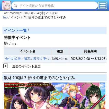
Last-modified: 2018-05-24 (木) 23:53:45
Top
/
イベント74_悟りの道までのひとやすみ
†
イベント一覧
開催中イベント
新↑ / 古↓
イベント名
種別
開催期間
金牛の追憊、孤高の双児を穿つ
決戦バトル
2026/8/2 0:00 〜 8/13 23:5
過去のイベント履歴
散財？富財？ 悟りの道までのひとやすみ