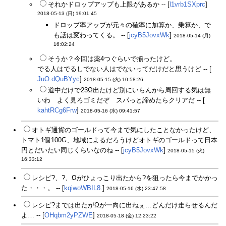
それかドロップアップも上限があるか -- [
l1vrb1SXprc
]
2018-05-13 (日) 19:01:45
ドロップ率アップが元々の確率に加算か、乗算か、で
も話は変わってくる。 -- [
jcyB5JovxWk
]
2018-05-14 (月)
16:02:24
そうか？今回は薬4つぐらいで揃ったけど。
でる人はでるしでない人はでないってだけだと思うけど -- [
JuO.dQuBYyc
]
2018-05-15 (火) 10:58:26
道中だけで23Ω出たけど別にいらんから周回する気は無
いわ よく見ろゴミだぞ スパっと諦めたらクリアだ -- [
kahtRCg6Frw
]
2018-05-16 (水) 09:41:57
オトギ通貨のゴールドって今まで気にしたことなかったけど、
トマト1個100G、地域によるだろうけどオトギのゴールドって日本
円とだいたい同じくらいなのね -- [
jcyB5JovxWk
]
2018-05-15 (火)
16:33:12
レシピ?、?、Ωがひょっこり出たから?を狙ったら今までかかっ
た・・・。 -- [
kqiwoWBIL8.
]
2018-05-16 (水) 23:47:58
レシピ?までは出たがΩが一向に出ねぇ…どんだけ走らせるんだ
よ… -- [
OHqbm2yPZWE
]
2018-05-18 (金) 12:23:22