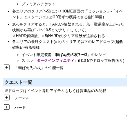
プレミアムチケット
各エリアのクリア(○-5)によりHOME画面の「ミッション」-「イベ
ント」でスタージェムが10個ずつ獲得できる(計100個)
10-5をクリアすると、HARDが解禁される。若干難易度が上がった
状態から再び1-1〜10-5までクリアしていく。
※HARD解禁後、○-5(HARD)のクリア報酬が追加される
各エリアの最終クエスト(○-5)のクリアで以下のレアドロップ(超低
確率)が有る模様
イベント限定装備「
転ばぬ先の杖?〜Ω
」のレシピ
スキル「
ダークインフィニティ
」(H10-5でドロップ報告あり)
「転ばぬ先の杖」の性能一覧
↑
†
クエスト一覧
※ドロップはイベント専用アイテムもしくは貴重品のみ記載
ノーマル
ハード
↑