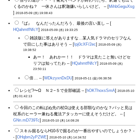
悟りの道か・・・千菊丸イベントが終わったら、釈迦でも出て
くるのかね？ 一休さんは釈迦嫌いらしいけど。 -- [
MihbGeguXsg
]
2018-05-09 (水) 19:08:43
『ば』 なんだったんだろう、最後の言い直し -- [
HQahmtfNfcY
]
2018-05-09 (水) 19:33:25
雑談版に答えがありますな…某人気ドラマのセリフなん
で目にした事はありそう -- [
Ipj0cXF/2ec
]
2018-05-09 (水)
19:38:52
あー！ あれかー！！ ドラマは見たこと無いけどセ
リフは知ってたわ -- [
HQahmtfNfcY
]
2018-05-09 (水)
23:50:11
倍… -- [
WDkzyxnDxDU
]
2018-05-11 (金) 06:38:58
レシピ?〜Ω Ｎ２−５で全部確認 -- [
hOKThoxsSmA
]
2018-05-10
(木) 01:42:13
今回のこの転ばぬ先の杖Ωは使える部類なのかな？パッと見は
杖系のヒーラー兼ねる魔法アタッカーに使えそうだけど。 -- [
GNn.mD739Tc
]
2018-05-10 (木) 14:08:26
スキル掘るならH10-5で掘るのが一番出やすいのでしょうか？ -
- [
OHqbm2yPZWE
]
2018-05-10 (木) 14:34:52