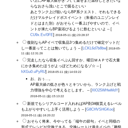
い上にAP最大値がきつくて薬をまだ温存しときたいな
らなおさら浅いとこで掘るといい
あとランク上げ狙いならBP系クエスト、それもできる
だけマルチレイドボスイベント（朱雀のユニゾンレイ
ドとはまた別）がおそらく一番上げやすいので、イベ
ントが来たらBP薬浴びるように飲むといいよ -- [
CU9x.Ev/0FE
]
2018-05-11 (金) 23:28:37
復刻ならAPイベで収集品3つ集めるだけで確定ゲットだ
し一番楽ってことは無いでしょう -- [
LCKL6d7b8bw
]
2018-05-
11 (金) 12:31:26
完走したなら収集イベぶん回すか、曜日ＭＡＰで石大量
にかき集めたほうがよっぽどためになるゾ☆ -- [
hXGu0.uPyRU
]
2018-05-11 (金) 14:03:22
お、おぅ…。
AP最大値の低さが色々とキツいから、ランク上げと戦
力増強を中心で考えるとします。 -- [
XlO25WHwMdY
]
2018-05-11 (金) 15:13:22
新規でもシリアルコード入れればAP剤34個貰えるレベル
も上がりやすいし上手く活用しよう -- [
G8CHVSHGKoo
]
2018-05-11 (金) 16:20:22
おそらく将来、今やってる「端午の節句」イベと同様の
形式でレシピが交換できる。交換レートは過去イベの「雛祭