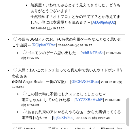
袈裟屋！いわれてみるとそう見えてきました。どうも
ありがとうございます！
全然読めず「オトフロ」とかの当て字？とか考えてま
した。他には衣裳屋とも読める？ -- [
AkG9fje6qO2
]
2018-06-16 (土) 19:33:20
今回もBGMええのお。FC時代の和風ゲーをなんとなく思い起
こす曲調 -- [
RQipka05Rsc
]
2018-05-09 (水) 09:39:27
ゴエモンのゲーム思い出した -- [
nthIUzFSp6s
]
2018-05-09
(水) 12:47:05
人間：わいこのトンチ知ってる真ん中で良いんや！ドボン!!!う
わあぁぁ
(BGM:Angel Beats! 一番の宝物) -- [
G8CHVSHGKoo
]
2018-05-09 (水)
12:53:52
この話の時に不覚にもクスッとしてしまったｗ
運営ちゃんにしてやられた感 -- [
NYZ2XBzMwkE
]
2018-05-09
(水) 18:54:39
あぁお約束のアレやるんやろなぁ…からの裏切ってくる
運営侮れないｗ -- [
Ipj0cXF/2ec
]
2018-05-09 (水) 19:06:48