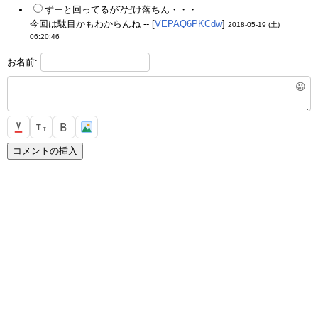
ずーと回ってるが?だけ落ちん・・・
今回は駄目かもわからんね -- [
VEPAQ6PKCdw
]
2018-05-19 (土)
06:20:46
お名前:
😀
T
T