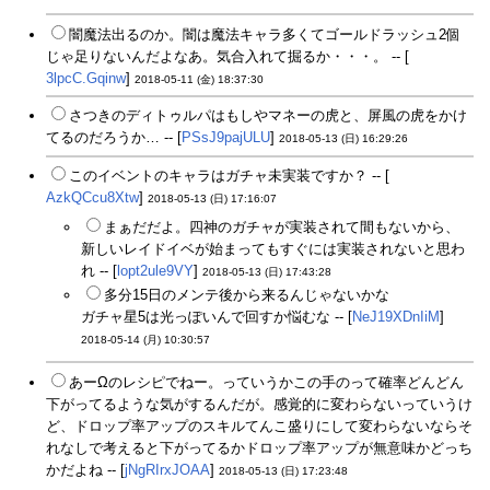
闇魔法出るのか。闇は魔法キャラ多くてゴールドラッシュ2個
じゃ足りないんだよなあ。気合入れて掘るか・・・。 -- [
3lpcC.Gqinw
]
2018-05-11 (金) 18:37:30
さつきのディトゥルパはもしやマネーの虎と、屏風の虎をかけ
てるのだろうか… -- [
PSsJ9pajULU
]
2018-05-13 (日) 16:29:26
このイベントのキャラはガチャ未実装ですか？ -- [
AzkQCcu8Xtw
]
2018-05-13 (日) 17:16:07
まぁだだよ。四神のガチャが実装されて間もないから、
新しいレイドイベが始まってもすぐには実装されないと思わ
れ -- [
lopt2ule9VY
]
2018-05-13 (日) 17:43:28
多分15日のメンテ後から来るんじゃないかな
ガチャ星5は光っぽいんで回すか悩むな -- [
NeJ19XDnIiM
]
2018-05-14 (月) 10:30:57
あーΩのレシピでねー。っていうかこの手のって確率どんどん
下がってるような気がするんだが。感覚的に変わらないっていうけ
ど、ドロップ率アップのスキルてんこ盛りにして変わらないならそ
れなしで考えると下がってるかドロップ率アップが無意味かどっち
かだよね -- [
jNgRIrxJOAA
]
2018-05-13 (日) 17:23:48