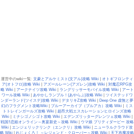
運営中のwiki一覧:
文豪とアルケミスト(文アル)攻略 Wiki
|
オトギフロンティ
ア(オトフロ)攻略 Wiki
|
アズールレーン(アズレン)攻略 Wiki
|
対魔忍RPG攻
略 Wiki
|
アークナイツ攻略 Wiki
|
ラングリッサーモバイル攻略 Wiki
|
アート
ワール攻略 Wiki
|
あやかしランブル！(あやらぶ)攻略 Wiki
|
ツイステッドワ
ンダーランド(ツイステ)攻略 Wiki
|
デタリキZ攻略 Wiki
|
Deep One 虚無と夢
幻のフラグメント攻略Wiki
|
ブルーアーカイブ（ブルアカ）攻略 Wiki
|
ミス
トトレインガールズ攻略 Wiki
|
超昂大戦エスカレーションヒロインズ攻略
Wiki
|
ミナシゴノシゴト攻略 Wiki
|
エデンズリッターグレンツェ攻略 Wiki
|
戦国†恋姫オンライン～奥宴新史～攻略 Wiki
|
ウマ娘 プリティダービー 攻略
Wiki
|
エンジェリックリンク（エンクリ）攻略 Wiki
|
ニューラルクラウド攻
略 Wiki
|
れじぇくろ！ ～レジェンド・クローバー～攻略 Wiki
|
天下布魔攻略