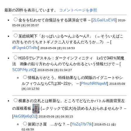
最新の20件を表示しています。
コメントページを参照
金をを払わせて自慢話をする講演会で草 -- [
2LGaI/LsEV6
]
2018-
05-09 (水) 00:35:07
某総統閣下「おっぱいぷる〜んぷる〜ん!!」（←そういえばこ
の方もそのうちオトギノクニ入りするんだろうか…?） -- [
dFJqmkOTnRo
]
2018-05-09 (水) 01:16:53
H10-5でレアスキル：ダークインフィニティ Lv1で340％闇魔
法 画像の貼り方わからんのでなんか出るという情報だけで -- [
SC0P/Hy.ztQ
]
2018-05-09 (水) 01:34:27
情報ありがとう。特殊効果なしの闇版のイグニートやシ
ルフィウムならCTは30~22か。 -- [
PfmzNRINqwM
]
2018-05-09
(水) 10:12:50
横書きの立札とは斬新な。ところでどなたかバトル画面背景左
の屋根看板
(←クリックで拡大)を読める人おられませんか？ --
[
AkG9fje6qO2
]
2018-05-09 (水) 04:30:15
袈裟けさ屋 …かな？ -- [
YoZq7/b/7tk
]
2018-05-11 (金)
02:48:59