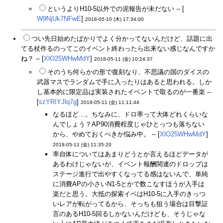
というよりH10-5以外での泥報告が未だない -- [
W9NjUk7NFwE
]
2018-05-10 (木) 17:34:00
つい先日始めたばかりでよく分かってないんだけど、話題に出
てる杖作るのってこのイベント終わったら出来ない感じなんですか
ね？ -- [
XlO25WHwMdY
]
2018-05-11 (金) 10:24:37
そのうち何らかの形で復刻なり、不思議の国のダイスの
武器マスでランダムで手に入ったりはあると思われる。しか
し基本的に限定品は実装されたイベントで取るのが一番楽 --
[
szYRIYJlq7g
]
2018-05-11 (金) 11:11:44
なるほど…。ちなみに、ドロ率って大体どれくらいな
んでしょう？AP90消費程度じゃひとっつも落ちない
から、やめておくべきか悩み中。 -- [
XlO25WHwMdY
]
2018-05-11 (金) 11:35:20
率自体についてはあまりどうとか言えるほどデータが
あるわけじゃないが、イベント報酬関連のドロップは
ステージ進行で出やすくなってる感はないんで、単純
に消費APの小さいN1-5とかで数こなすほうが入手は
楽だと思う。大抵の探索イベはH10-5に入手のきっつ
いレアが転がってるから、そっちも狙う場合は目撃証
言のあるH10-5回るしかないんだけども、そうじゃな