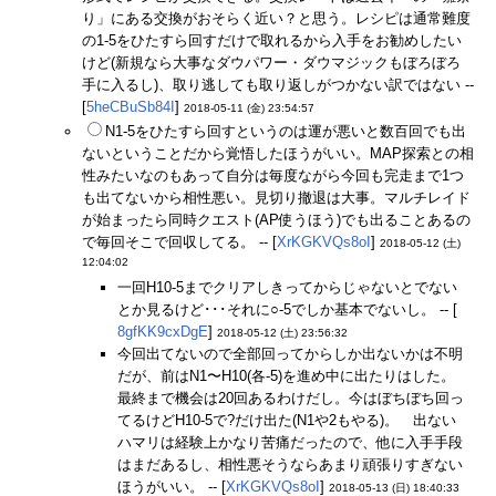
り」にある交換がおそらく近い？と思う。レシピは通常難度
の1-5をひたすら回すだけで取れるから入手をお勧めしたい
けど(新規なら大事なダウパワー・ダウマジックもぼろぼろ
手に入るし)、取り逃しても取り返しがつかない訳ではない --
[
5heCBuSb84I
]
2018-05-11 (金) 23:54:57
N1-5をひたすら回すというのは運が悪いと数百回でも出
ないということだから覚悟したほうがいい。MAP探索との相
性みたいなのもあって自分は毎度ながら今回も完走まで1つ
も出てないから相性悪い。見切り撤退は大事。マルチレイド
が始まったら同時クエスト(AP使うほう)でも出ることあるの
で毎回そこで回収してる。 -- [
XrKGKVQs8oI
]
2018-05-12 (土)
12:04:02
一回H10-5までクリアしきってからじゃないとでない
とか見るけど･･･それに○-5でしか基本でないし。 -- [
8gfKK9cxDgE
]
2018-05-12 (土) 23:56:32
今回出てないので全部回ってからしか出ないかは不明
だが、前はN1〜H10(各-5)を進め中に出たりはした。
最終まで機会は20回あるわけだし。今はぼちぼち回っ
てるけどH10-5で?だけ出た(N1や2もやる)。 出ない
ハマリは経験上かなり苦痛だったので、他に入手手段
はまだあるし、相性悪そうならあまり頑張りすぎない
ほうがいい。 -- [
XrKGKVQs8oI
]
2018-05-13 (日) 18:40:33