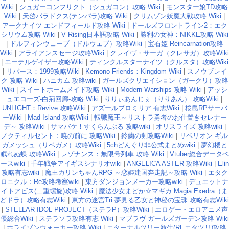
Wiki
|
シュガーコンフリクト（シュガコン）攻略 Wiki
|
モンスター娘TD攻略
Wiki
|
天啓パラドクス(テンパラ)攻略 Wiki
|
クリムゾン妖魔大戦攻略 Wiki
|
アークナイツ エンドフィールド攻略 Wiki
|
ドールズフロントライン2：エク
シリウム攻略 Wiki
|
V Rising日本語攻略 Wiki
|
勝利の女神：NIKKE攻略 Wiki
|
ドルフィンウェーブ（ドルウェブ）攻略Wiki
|
宝石姫 Reincarnation攻略
Wiki
|
アライアンスセージ攻略Wiki
|
クレイヴ・サーガ（クレサガ）攻略Wiki
|
エーテルゲイザー攻略Wiki
|
ティンクルスターナイツ（クルスタ）攻略Wiki
|
リバース：1999攻略Wiki
|
Kemono Friends：Kingdom Wiki
|
スノウブレイ
ク 攻略 Wiki
|
ハニカム 攻略wiki
|
ガールズクリエイション（ガークリ）攻略
Wiki
|
スイートホームメイド攻略 Wiki
|
Modern Warships 攻略 Wiki
|
アッシ
ュエコーズ-白荊回廊-攻略 Wiki
|
りりぃあんじぇ（りりあん） 攻略Wiki
|
UNLIGHT：Revive 攻略Wiki
|
アズールプロミリア 有志Wiki
|
桜島RPサーバ
ーWiki
|
Mad Island 攻略Wiki
|
転職魔王～リストラ勇者のお仕置きセレナー
デ～ 攻略Wiki
|
サマバケ！すくらんぶる 攻略wiki
|
オリスライズ 攻略wiki
|
ノクティルセント：暁の前に 攻略Wiki
|
鈴蘭の剣攻略Wiki
|
リベリオン ギル
ガメッシュ（リベガメ）攻略Wiki
|
5chどんぐり非公式まとめwiki
|
夢幻楼と
眠れぬ蝶 攻略Wiki
|
レゾナンス：無限号列車 攻略 Wiki
|
Vtuber総合データベ
ースwiki
|
千年戦争アイギスシナリオwiki
|
ANGELICA ASTER 攻略Wiki
|
Elin
攻略有志wiki
|
魔王カリンちゃんRPG ～恋姫建国奔走記～攻略 Wiki
|
エタク
ロニクル：Re攻略考察wiki
|
東方ダンジョンメーカー攻略wiki
|
デュエットナ
イトアビス(二重螺旋)攻略 Wiki
|
魔法少女まどか☆マギカ Magia Exedra（ま
どドラ）攻略有志Wiki
|
東方の迷宮Tri 夢見る乙女と神秘の宝珠 攻略有志Wiki
|
STELLAR IDOL PROJECT（ステラP）攻略Wiki
|
エロゲー・エロアニメ声
優総合Wiki
|
ステラソラ攻略有志 Wiki
|
マブラヴ ガールズガーデン攻略 Wiki
|
ホライゾンウォーカー攻略 Wiki
|
エターナルツリー新生(REエタツリ)攻略