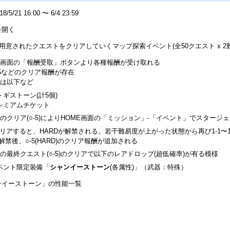
5/21 16:00 〜 6/4 23:59
を開く
5まで用意されたクエストをクリアしていくマップ探索イベント(全50クエスト x 2
画面の「報酬受取」ボタンより各種報酬が受け取れる
3/5などのクリア報酬が存在
は以下など
トギストーン(計5個)
レミアムチケット
のクリア(○-5)によりHOME画面の「ミッション」-「イベント」でスタージェム
をクリアすると、HARDが解禁される。若干難易度が上がった状態から再び1-1〜
D解禁後、○-5(HARD)のクリア報酬が追加される
の最終クエスト(○-5)のクリアで以下のレアドロップ(超低確率)が有る模様
ベント限定装備「
シャンイーストーン
(各属性)」（武器：特殊）
ンイーストーン」の性能一覧