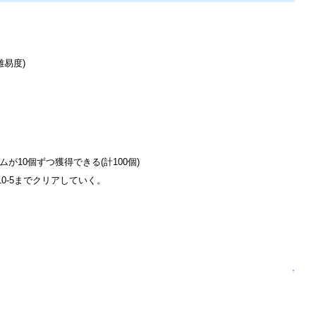
難易度)
が10個ずつ獲得できる(計100個)
10-5までクリアしていく。
↑