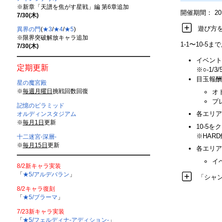
※新章「天譜を焦がす星戦」編 第6章追加
開催期間： 2018/
7/30(木)
遊び方
異界の門
(
★3
/
★4
/
★5
)
※限界突破解放キャラ追加
1-1〜10-
7/30(木)
イベント
定期更新
※○-1/
目玉報酬
星の魔宮殿
※
毎週月曜日
挑戦回数回復
オ
プ
記憶のピラミッド
各エリア
オルディンスタジアム
※
毎月1日
更新
10-5
※HAR
十二迷宮-深層-
※
毎月15日
更新
各エリア
イ
8/2新キャラ実装
「
★5/アルデバラン
」
「シャ
8/2キャラ復刻
「
★5/ブラーマ
」
7/23新キャラ実装
「
★5/フェルディナ-アディション-
」