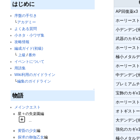
はじめに
AP回復薬x3
序盤の手引き
ホーリーストー
└
アカデミー
よくある質問
小デンデン(光
小ネタ・小ワザ集
武器のカギx
攻略情報
ホーリーストー
編成ガイド(初級)
└
上級
/
番外
極小メタルデン
イベントについて
ホーリーストー
用語集
中デンデン(光
Wiki利用のガイドライン
└
編集のガイドライン
プレミアムチ
↑
宝飾のカギx
物語
ホーリーストー
メインクエスト
オトギストー
星々の失楽園編
大デンデン(光
...
強化のカギx
黄昏の少女
編
探求の御伽乙女
編
極小メタルデン