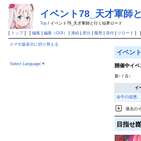
イベント78_天才軍師
Top
/
イベント78_天才軍師と行く仙界ロード
[
トップ
] [
編集
|
編集（GUI）
|
凍結
|
差分
|
履歴
|
添付
|
リロード
] 
スマホ版表示に切り替える
イベン
Select Language
▼
開催中イベ
新↑ / 古↓
イ
金牛の追憊、
過去の
目指せ