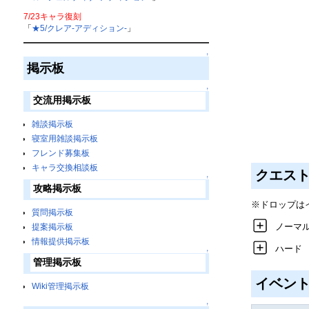
7/23キャラ復刻
「
★5/クレア-アディション-
」
↑
掲示板
↑
交流用掲示板
雑談掲示板
寝室用雑談掲示板
フレンド募集板
キャラ交換相談板
クエス
↑
攻略掲示板
※ドロップは
質問掲示板
ノーマ
提案掲示板
情報提供掲示板
ハード
↑
管理掲示板
イベン
Wiki管理掲示板
↑