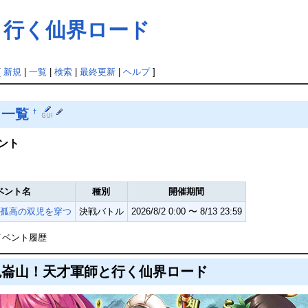
と行く仙界ロード
[
新規
|
一覧
|
検索
|
最終更新
|
ヘルプ
]
ト一覧
†
ント
ベント名
種別
開催期間
孤高の双児を穿つ
決戦バトル
2026/8/2 0:00 〜 8/13 23:59
イベント履歴
崑崙山！天才軍師と行く仙界ロード