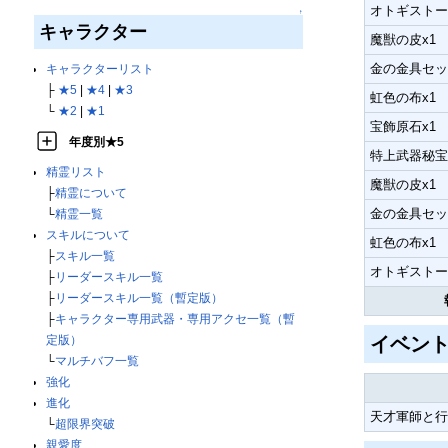
オトギストー
↑
キャラクター
魔獣の皮x1
金の金具セッ
キャラクターリスト
├
★5
|
★4
|
★3
虹色の布x1
└
★2
|
★1
宝飾原石x1
年度別★5
特上武器秘宝
精霊リスト
魔獣の皮x1
├
精霊について
金の金具セッ
└
精霊一覧
スキルについて
虹色の布x1
├
スキル一覧
オトギストー
├
リーダースキル一覧
├
リーダースキル一覧（暫定版）
├
キャラクター専用武器・専用アクセ一覧（暫
イベン
定版）
└
マルチバフ一覧
強化
進化
天才軍師と行
└
超限界突破
親愛度