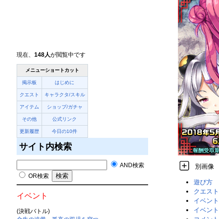
現在、
148人
が閲覧中です
メニューショートカット
掲示板
はじめに
クエスト
キャラクタ/スキル
アイテム
ショップ/ガチャ
その他
公式リンク
更新履歴
今日の10件
サイト内検索
AND検索
別画像
OR検索
遊び方
クエスト
イベント
イベント
イベント
(決戦バトル)