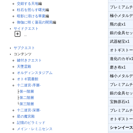
交錯する天地
編
プレミアムチ
柱石を照らす曙光
編
極小メタルデン
暗影に溶ける華夏
編
御伽に咲く蓮花の闇焉
編
羆の皮x1
サイドクエスト
銀の金具セッ
...
武器秘宝x1
サブクエスト
オトギストー
コンテンツ
進化のカギx
鍵付きクエスト
天墜霊殿
磨き布x1
オルディンスタジアム
極小メタルデン
オトギ図書館
プレミアムチ
十二迷宮-序層-
├
第一階層
銀の金具セッ
├
第二階層
宝飾原石x1
└
第三階層
プレミアムチ
十二迷宮-深層-
星の魔宮殿
オトギストー
記憶のピラミッド
シャンイース
メイン・レミニセンス