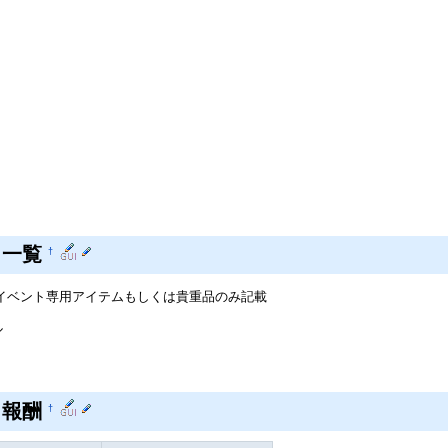
ト一覧
†
イベント専用アイテムもしくは貴重品のみ記載
ル
ト報酬
†