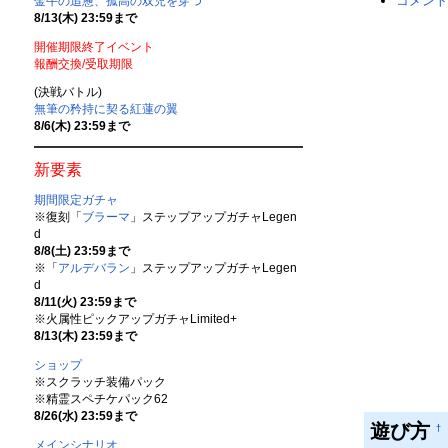
コメント
金牛の追憊、孤高の双児を穿つ
8/13(木) 23:59まで
開催期限終了イベント
報酬交換/受取期限
(決戦バトル)
無筆の矜持に契る紅蓮の翼
8/6(木) 23:59まで
新要素
期間限定ガチャ
※復刻「
ブラーマ
」ステップアップガチャLegen
d
8/8(土) 23:59まで
※「
アルデバラン
」ステップアップガチャLegen
d
8/11(火) 23:59まで
※火属性ピックアップガチャLimited+
8/13(木) 23:59まで
ショップ
※スクラッチ装備パック
※精霊スペチケパック62
8/26(水) 23:59まで
遊び方
†
メインシナリオ