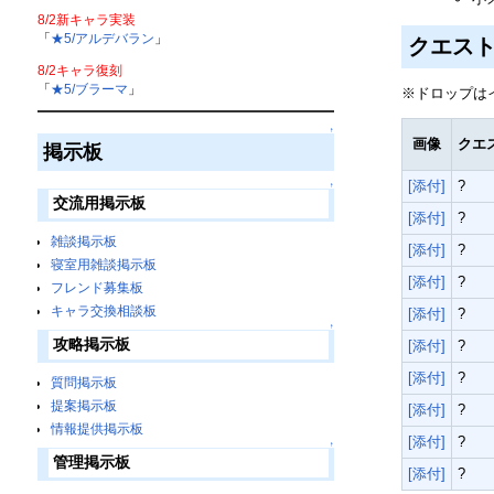
8/2新キャラ実装
「
★5/アルデバラン
」
クエス
8/2キャラ復刻
「
★5/ブラーマ
」
※ドロップは
↑
画像
クエ
掲示板
[添付]
?
↑
交流用掲示板
[添付]
?
雑談掲示板
[添付]
?
寝室用雑談掲示板
[添付]
?
フレンド募集板
キャラ交換相談板
[添付]
?
↑
攻略掲示板
[添付]
?
[添付]
?
質問掲示板
提案掲示板
[添付]
?
情報提供掲示板
[添付]
?
↑
管理掲示板
[添付]
?