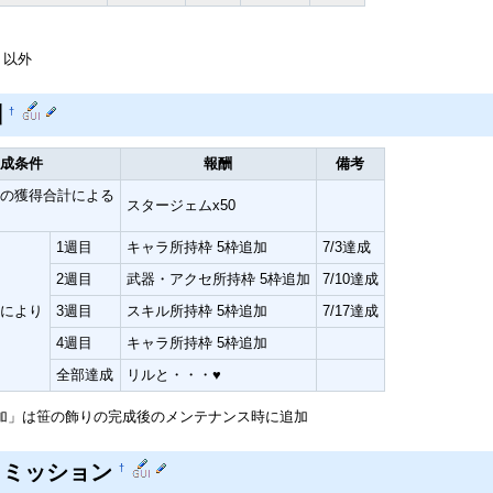
り以外
酬
†
成条件
報酬
備考
の獲得合計による
スタージェムx50
1週目
キャラ所持枠 5枠追加
7/3達成
2週目
武器・アクセ所持枠 5枠追加
7/10達成
により
3週目
スキル所持枠 5枠追加
7/17達成
4週目
キャラ所持枠 5枠追加
全部達成
リルと・・・♥
加」は笹の飾りの完成後のメンテナンス時に追加
トミッション
†