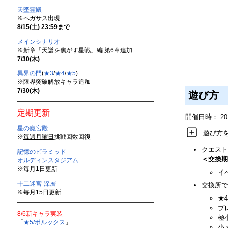
天墜霊殿
※ペガサス出現
8/15(土) 23:59まで
メインシナリオ
※新章「天譜を焦がす星戦」編 第6章追加
7/30(木)
異界の門
(
★3
/
★4
/
★5
)
※限界突破解放キャラ追加
7/30(木)
遊び方
†
定期更新
開催日時： 2018/
星の魔宮殿
遊び方
※
毎週月曜日
挑戦回数回復
クエスト
記憶のピラミッド
＜交換期
オルディンスタジアム
※
毎月1日
更新
イ
十二迷宮-深層-
交換所で
※
毎月15日
更新
★
プ
8/6新キャラ実装
極
「
★5/ポルックス
」
小