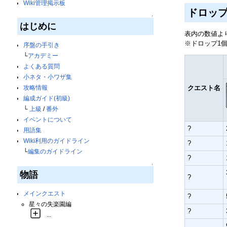
Wiki管理掲示板
ドロッ
↑
はじめに
表内の数値よ
※ドロップ1
序盤の手引き
└
アカデミー
よくある質問
小ネタ・小ワザ集
攻略情報
クエスト名
編成ガイド(初級)
└
上級
/
番外
イベントについて
?
用語集
Wiki利用のガイドライン
?
└
編集のガイドライン
?
↑
物語
?
メインクエスト
?
星々の失楽園編
?
...