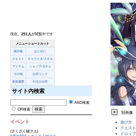
現在、
251人
が閲覧中です
メニューショートカット
掲示板
はじめに
クエスト
キャラクタ/スキル
アイテム
ショップ/ガチャ
その他
公式リンク
更新履歴
今日の10件
サイト内検索
AND検索
OR検索
別画像
イベント
遊び方
クエスト
(ざくざく鍵クエ)
ドロップ