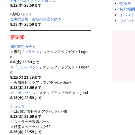
9周年間近！ざくざく鍵クエ
交換所
8/12(水) 23:59まで
特別報酬
(決戦バトル)
イベント
金牛の追憊、孤高の双児を穿つ
コメント
8/13(木) 23:59まで
新要素
期間限定ガチャ
※復刻「
ブラーマ
」ステップアップガチャLegen
d
8/8(土) 23:59まで
※「
アルデバラン
」ステップアップガチャLegen
d
8/11(火) 23:59まで
※火属性ピックアップガチャLimited+
8/13(木) 23:59まで
※「
ポルックス
」ステップアップガチャLegend
8/15(土) 23:59まで
ショップ
※1回限定着せ替えアクセパック48
8/12(水) 23:59まで
※スクラッチ装備パック
※精霊スペチケパック62
8/26(水) 23:59まで