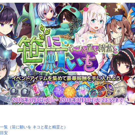
一覧（笹に願いを ネコと星と精霊と）
目安