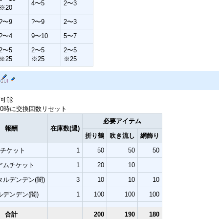
4〜5
2〜3
※20
?〜9
?〜9
2〜3
?〜4
9〜10
5〜7
2〜5
2〜5
2〜5
※25
※25
※25
可能
0時に交換回数リセット
必要アイテム
報酬
在庫数(週)
折り鶴
吹き流し
網飾り
定チケット
1
50
50
50
アムチケット
1
20
10
ルデンデン(闇)
3
10
10
10
デンデン(闇)
1
100
100
100
合計
200
190
180