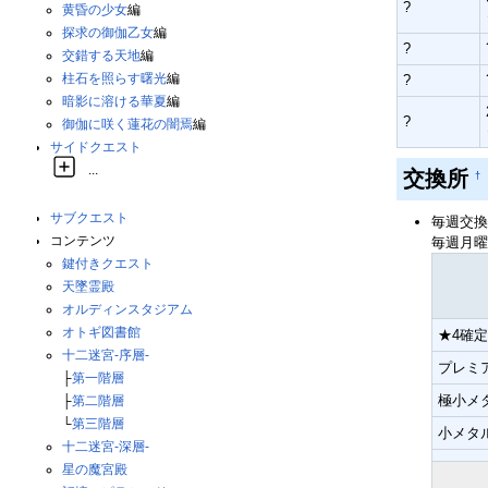
?
黄昏の少女
編
探求の御伽乙女
編
?
交錯する天地
編
柱石を照らす曙光
編
?
暗影に溶ける華夏
編
?
御伽に咲く蓮花の闇焉
編
サイドクエスト
...
交換所
†
サブクエスト
毎週交換
コンテンツ
毎週月曜
鍵付きクエスト
天墜霊殿
オルディンスタジアム
オトギ図書館
★4確
十二迷宮-序層-
プレミ
├
第一階層
極小メタ
├
第二階層
└
第三階層
小メタル
十二迷宮-深層-
星の魔宮殿