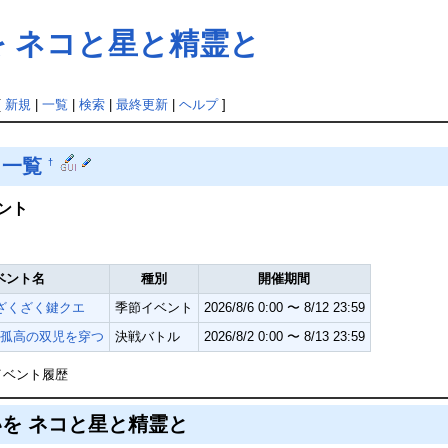
を ネコと星と精霊と
[
新規
|
一覧
|
検索
|
最終更新
|
ヘルプ
]
ト一覧
†
ント
ベント名
種別
開催期間
ざくざく鍵クエ
季節イベント
2026/8/6 0:00 〜 8/12 23:59
孤高の双児を穿つ
決戦バトル
2026/8/2 0:00 〜 8/13 23:59
イベント履歴
を ネコと星と精霊と