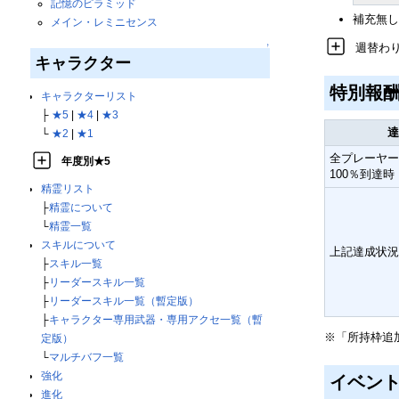
記憶のピラミッド
補充無し
メイン・レミニセンス
週替わ
↑
キャラクター
特別報
キャラクターリスト
├
★5
|
★4
|
★3
達
└
★2
|
★1
全プレーヤー
年度別★5
100％到達時
精霊リスト
├
精霊について
└
精霊一覧
スキルについて
上記達成状況
├
スキル一覧
├
リーダースキル一覧
├
リーダースキル一覧（暫定版）
├
キャラクター専用武器・専用アクセ一覧（暫
※「所持枠追
定版）
└
マルチバフ一覧
強化
イベン
進化