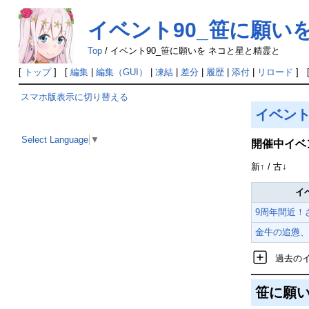
イベント90_笹に願い
Top
/
イベント90_笹に願いを ネコと星と精霊と
[
トップ
] [
編集
|
編集（GUI）
|
凍結
|
差分
|
履歴
|
添付
|
リロード
] 
スマホ版表示に切り替える
イベン
Select Language
▼
開催中イベ
新↑ / 古↓
イ
9周年間近！
金牛の追憊、
過去の
笹に願い