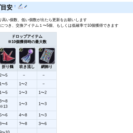
プ目安
†
り高い個数、低い個数が出たら更新をお願いします
個につき、交換アイテム１〜5個、もしくは低確率で10個獲得できます
ドロップアイテム
※10個獲得時の最大数
折り鶴
吹き流し
網飾り
2〜5
−
−
1〜5
1〜2
−
1〜5
1〜3
1〜2
3〜8
1〜3
1〜3
※13
5〜6
4〜8
1〜3
3〜4
?〜8
3〜6
9〜10