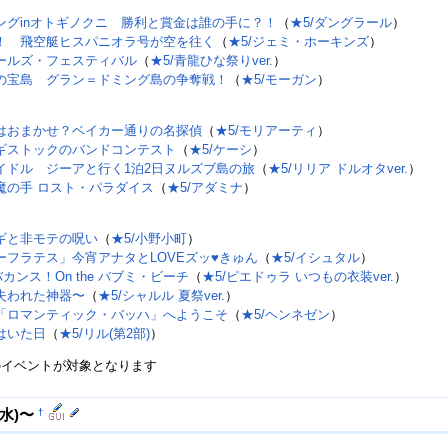
ングinオトギノクニ 勝利と賞金は誰の手に？！
（
★5/ダングラール
）
！ 飛空艇ヒスパニオラ号が空を往く
（
★5/ジェミ・ホーキンズ
）
ールズ・フェスティバル
（
★5/青龍ひな祭りver.
）
の宝島 グラン＝ドミング島の争奪戦！
（
★5/モーガン
）
はおまかせ？ベイカー通りの名探偵
（
★5/モリアーティ
）
ギストックのバンドコンテスト
（
★5/ケーシ
）
イドル ジーアと行く1泊2日ヌルズブ島の旅
（
★5/リリア ドルオタver.
）
魔の手 ロスト・パラダイス
（
★5/アダミナ
）
ギと非モテの呪い
（
★5/小野小町
）
ーフラテス」今宵アナタとLOVEズッ♥きゅん
（
★5/イシュタル
）
バカンス！On the バブミ・ビーチ
（
★5/ピエドゥラ いつもの衣装ver.
）
失われた神器〜
（
★5/シャルル 夏祭ver.
）
「ロマンティック・バッハ」へようこそ
（
★5/ヘンネゼン
）
はいた日
（
★5/リル(第2部)
）
のイベントが対象となります
†
0(水)〜