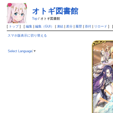
オトギ図書館
Top
/
オトギ図書館
[
トップ
] [
編集
|
編集（GUI）
|
凍結
|
差分
|
履歴
|
添付
|
リロード
] 
スマホ版表示に切り替える
Select Language
▼