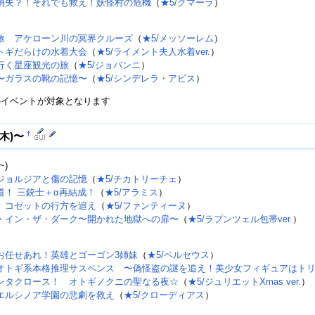
消失？！それでも救え！妖怪村の危機
（
★5/クマーラ
）
旅 アケローン川の冥界クルーズ
（
★5/メッソーレム
）
トギだらけの水着大会
（
★5/ライメント夫人水着ver.
）
行く星座観光の旅
（
★5/ジョバンニ
）
〜ガラスの靴の記憶〜
（
★5/シンデレラ・アビス
）
のイベントが対象となります
†
9(木)〜
~)
ジョルジアと傷の記憶
（
★5/チカトリーチェ
）
道！ 三銃士＋α再結成！
（
★5/アラミス
）
 コゼットの行方を追え
（
★5/ファンティーヌ
）
・イン・ザ・ダーク〜開かれた地獄への扉〜
（
★5/ラプンツェル包帯ver.
）
お任せあれ！英雄とゴーゴン3姉妹
（
★5/ペルセウス
）
オトギ系本格推理サスペンス 〜偽怪盗の謎を追え！美少女フィギュアはト
ンタクロース！ オトギノクニの聖なる夜☆
（
★5/ジュリエットXmas ver.
）
エルシノア学園の悲劇を救え
（
★5/クローディアス
）