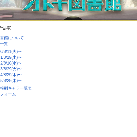
予告等)
書館について
一覧
20/8/11(火)〜
21/8/19(木)〜
22/8/10(水)〜
23/8/29(火)〜
24/8/29(木)〜
25/8/28(木)〜
報酬キャラ一覧表
フォーム
Loaded
:
41.21%
/
Unmute