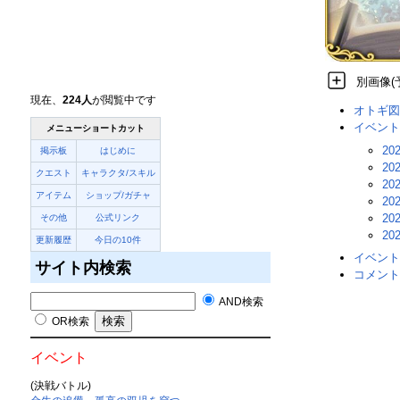
別画像(
現在、
224人
が閲覧中です
オトギ図
イベント
メニューショートカット
20
掲示板
はじめに
20
クエスト
キャラクタ/スキル
20
アイテム
ショップ/ガチャ
20
20
その他
公式リンク
20
更新履歴
今日の10件
イベント
サイト内検索
コメント
AND検索
OR検索
イベント
(決戦バトル)