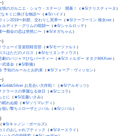
~)
友情のガルニエ・ショウ・ステージ 開幕！
（
★5/クリスティーヌ
）
安定なキミに捧げる物語〜
（
★5/ハイド
）
ウィン2019〜刹那、交わりし冥界〜
（
★5/クーフーリン 狼女ver.
）
ェルディナ・グリムの暗闘〜
（
★5/シャルロッテ
）
書〜都会の恋は突然に〜
（
★5/オガちゃん
）
~)
！ウェーイ音楽院軽音部
（
★5/モーツァルト
）
ロスはただのメロス
（
★5/セリヌンティウス
）
悲劇のパジャマひなパーティー
（
★5/スィルダー オタクMAXver.
）
一武道会
（
★5/劉備
）
命 予知のルールとお約束
（
★5/フォーア・ヴィッセン
）
~)
old&Silver お見合い大作戦！
（
★5/アルギッツ
）
？クラースの華麗なる休日
（
★5/ニコラ
）
もとに
（
★5/近藤いさみ
）
の眠れぬ姫
（
★5/ソリマレディ
）
を狙い撃ち☆ローザとジバル
（
★5/ジバル
）
)
（
★5/キャノン・ボールズ
）
カミのおしゃれブティック
（
★5/ネーエライ
）
ムレットの自由研究
（
★5/シーザー
）