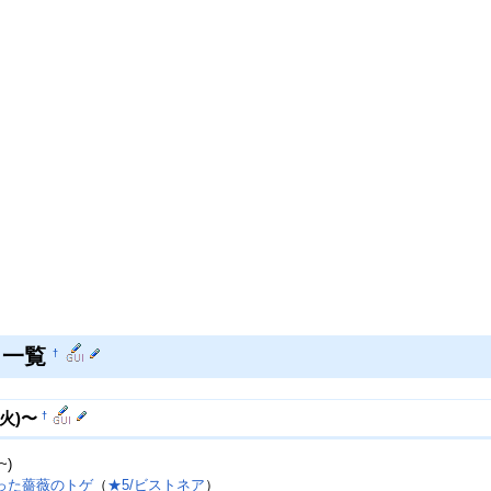
ト一覧
†
†
1(火)〜
~)
った薔薇のトゲ
（
★5/ビストネア
）