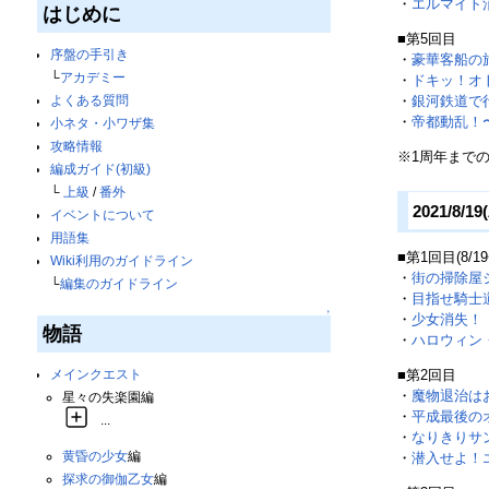
・
エルマイト
はじめに
■第5回目
序盤の手引き
・
豪華客船の
└
アカデミー
・
ドキッ！オ
よくある質問
・
銀河鉄道で
・
帝都動乱！
小ネタ・小ワザ集
攻略情報
※1周年まで
編成ガイド(初級)
└
上級
/
番外
2021/8/1
イベントについて
用語集
■第1回目(8/19
Wiki利用のガイドライン
・
街の掃除屋
└
編集のガイドライン
・
目指せ騎士
↑
・
少女消失！
物語
・
ハロウィン
■第2回目
メインクエスト
・
魔物退治は
星々の失楽園編
・
平成最後の
...
・
なりきりサ
黄昏の少女
編
・
潜入せよ！
探求の御伽乙女
編