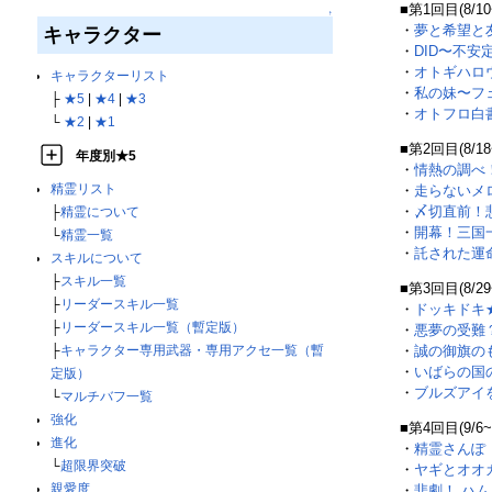
■第1回目(8/10
↑
・
夢と希望と
キャラクター
・
DID〜不
・
オトギハロ
キャラクターリスト
・
私の妹〜フ
├
★5
|
★4
|
★3
・
オトフロ白
└
★2
|
★1
■第2回目(8/18
年度別★5
・
情熱の調べ
精霊リスト
・
走らないメ
・
〆切直前！
├
精霊について
・
開幕！三国
└
精霊一覧
・
託された運
スキルについて
├
スキル一覧
■第3回目(8/29
├
リーダースキル一覧
・
ドッキドキ★G
├
リーダースキル一覧（暫定版）
・
悪夢の受難
├
キャラクター専用武器・専用アクセ一覧（暫
・
誠の御旗の
・
いばらの国
定版）
・
ブルズアイ
└
マルチバフ一覧
強化
■第4回目(9/6~
進化
・
精霊さんぽ
└
超限界突破
・
ヤギとオオ
親愛度
・
悲劇！ ハ