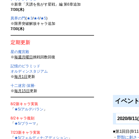
※新章「天譜を焦がす星戦」編 第6章追加
7/30(木)
異界の門
(
★3
/
★4
/
★5
)
※限界突破解放キャラ追加
7/30(木)
定期更新
星の魔宮殿
※
毎週月曜日
挑戦回数回復
記憶のピラミッド
オルディンスタジアム
※
毎月1日
更新
十二迷宮-深層-
※
毎月15日
更新
イベン
8/2新キャラ実装
「
★5/アルデバラン
」
2020/8/1
8/2キャラ復刻
「
★5/ブラーマ
」
■第1回目(8/11
7/23新キャラ実装
・
野獣に刺さ
「
★5/フェルディナ-アディション-
」