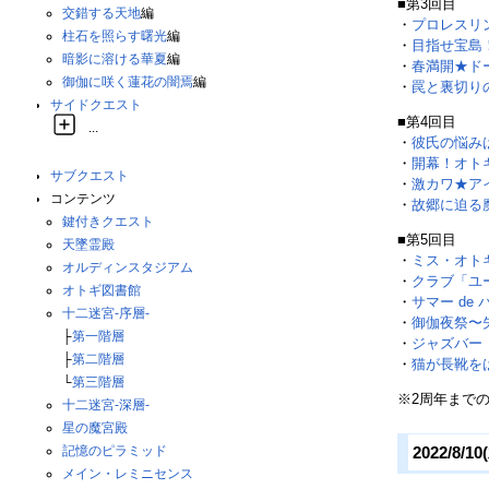
■第3回目
交錯する天地
編
・
プロレスリ
柱石を照らす曙光
編
・
目指せ宝島
暗影に溶ける華夏
編
・
春満開★ド
御伽に咲く蓮花の闇焉
編
・
罠と裏切り
サイドクエスト
■第4回目
...
・
彼氏の悩み
・
開幕！オト
サブクエスト
・
激カワ★ア
コンテンツ
・
故郷に迫る
鍵付きクエスト
■第5回目
天墜霊殿
・
ミス・オト
オルディンスタジアム
・
クラブ「ユ
オトギ図書館
・
サマー de 
十二迷宮-序層-
・
御伽夜祭〜
├
第一階層
・
ジャズバー
├
第二階層
・
猫が長靴を
└
第三階層
※2周年まで
十二迷宮-深層-
星の魔宮殿
記憶のピラミッド
2022/8/1
メイン・レミニセンス