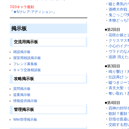
・
嘘と勇気の
7/23キャラ復刻
・
酒樽大作戦
「
★5/クレア-アディション-
」
・
鬼ごっこ!
・
本物どっち
↑
掲示板
■第2回目
・
花咲か娘と
↑
・
クリスマス
交流用掲示板
・
小心のイグ
・
ヴラドのな
雑談掲示板
・
追跡 消え
寝室用雑談掲示板
フレンド募集板
■第3回目
キャラ交換相談板
・
鳴り響け！
↑
・
伝説再び 
攻略掲示板
・
嘘つきジー
・
斉天大聖・
質問掲示板
・
奪い取れ！
提案掲示板
情報提供掲示板
■第4回目
↑
・
四神の封印
管理掲示板
・
散財？蓄財
・
目指せ崑崙
Wiki管理掲示板
・
交錯する想
↑