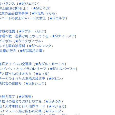
リバランス
（
★5/ジェオン
）
 八頭龍を封印せよ！
（
★5/ヒイガ
）
?失意の金品強奪事件
（
★5/鬼島 うらら
）
!?ハートの女王VSハートの女王
（
★5/エルザ
）
古城の怪異
（
★5/ブルーバルバ
）
奪還作戦 悪夢が町にやってくる
（
★5/ナイトメア
）
ヴィヴル
（
★5/イグヴィヴル
）
んでも吸血診療所
（
★5/ヘルシング
）
た弁慶の行方
（
★5/武蔵坊弁慶
）
海底アイドルの交響曲
（
★5/ダル・セーニャ
）
シンドバットとキメラのレリーフ
（
★5/ミスバーファ
）
アとぼっちのオオカミ
（
★5/マル
）
チーとひょうたん退治の珍道中
（
★5/ピン
）
悪代官の首飾り
（
★5/おシュウ
）
を解き放て
（
★5/朱雀
）
？悟りの道までのひとやすみ
（
★5/さつき
）
山！天才軍師と行く仙界ロード
（
★5/ジョカ
）
い！マレーン姫と囚われの塔
（
★5/レーヌ
）