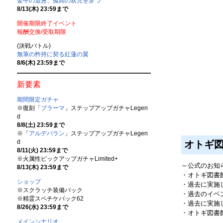
金牛の追憊、孤高の双児を穿つ
8/13(木) 23:59まで
開催期限終了イベント
報酬交換/受取期限
(決戦バトル)
無筆の矜持に契る紅蓮の翼
8/6(木) 23:59まで
新要素
期間限定ガチャ
※復刻「
ブラーマ
」ステップアップガチャLegen
d
8/8(土) 23:59まで
※「
アルデバラン
」ステップアップガチャLegen
d
オトギ
8/11(火) 23:59まで
※火属性ピックアップガチャLimited+
～公式のお知
8/13(木) 23:59まで
・オトギ図書
ショップ
・過去に実施
※スクラッチ装備パック
・過去のイベ
※精霊スペチケパック62
・過去に実施
8/26(水) 23:59まで
・オトギ図書
メインシナリオ