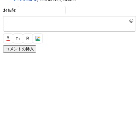
お名前:
😀
T
T