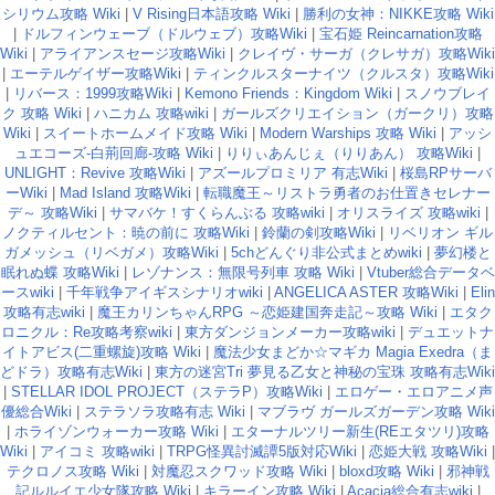
シリウム攻略 Wiki
|
V Rising日本語攻略 Wiki
|
勝利の女神：NIKKE攻略 Wiki
|
ドルフィンウェーブ（ドルウェブ）攻略Wiki
|
宝石姫 Reincarnation攻略
Wiki
|
アライアンスセージ攻略Wiki
|
クレイヴ・サーガ（クレサガ）攻略Wiki
|
エーテルゲイザー攻略Wiki
|
ティンクルスターナイツ（クルスタ）攻略Wiki
|
リバース：1999攻略Wiki
|
Kemono Friends：Kingdom Wiki
|
スノウブレイ
ク 攻略 Wiki
|
ハニカム 攻略wiki
|
ガールズクリエイション（ガークリ）攻略
Wiki
|
スイートホームメイド攻略 Wiki
|
Modern Warships 攻略 Wiki
|
アッシ
ュエコーズ-白荊回廊-攻略 Wiki
|
りりぃあんじぇ（りりあん） 攻略Wiki
|
UNLIGHT：Revive 攻略Wiki
|
アズールプロミリア 有志Wiki
|
桜島RPサーバ
ーWiki
|
Mad Island 攻略Wiki
|
転職魔王～リストラ勇者のお仕置きセレナー
デ～ 攻略Wiki
|
サマバケ！すくらんぶる 攻略wiki
|
オリスライズ 攻略wiki
|
ノクティルセント：暁の前に 攻略Wiki
|
鈴蘭の剣攻略Wiki
|
リベリオン ギル
ガメッシュ（リベガメ）攻略Wiki
|
5chどんぐり非公式まとめwiki
|
夢幻楼と
眠れぬ蝶 攻略Wiki
|
レゾナンス：無限号列車 攻略 Wiki
|
Vtuber総合データベ
ースwiki
|
千年戦争アイギスシナリオwiki
|
ANGELICA ASTER 攻略Wiki
|
Elin
攻略有志wiki
|
魔王カリンちゃんRPG ～恋姫建国奔走記～攻略 Wiki
|
エタク
ロニクル：Re攻略考察wiki
|
東方ダンジョンメーカー攻略wiki
|
デュエットナ
イトアビス(二重螺旋)攻略 Wiki
|
魔法少女まどか☆マギカ Magia Exedra（ま
どドラ）攻略有志Wiki
|
東方の迷宮Tri 夢見る乙女と神秘の宝珠 攻略有志Wiki
|
STELLAR IDOL PROJECT（ステラP）攻略Wiki
|
エロゲー・エロアニメ声
優総合Wiki
|
ステラソラ攻略有志 Wiki
|
マブラヴ ガールズガーデン攻略 Wiki
|
ホライゾンウォーカー攻略 Wiki
|
エターナルツリー新生(REエタツリ)攻略
Wiki
|
アイコミ 攻略wiki
|
TRPG怪異討滅譚5版対応Wiki
|
恋姫大戦 攻略Wiki
|
テクロノス攻略 Wiki
|
対魔忍スクワッド攻略 Wiki
|
bloxd攻略 Wiki
|
邪神戦
記ルルイエ少女隊攻略 Wiki
|
キラーイン攻略 Wiki
|
Acacia総合有志wiki
|