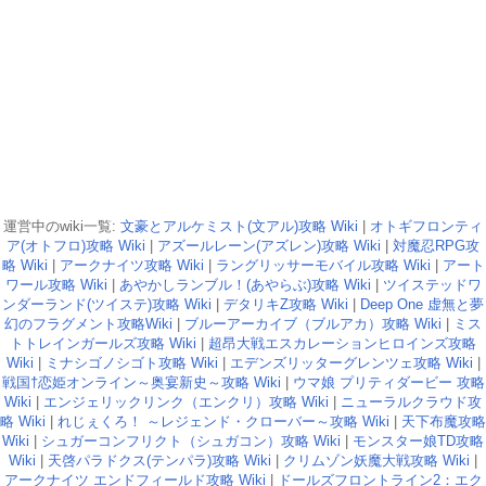
運営中のwiki一覧:
文豪とアルケミスト(文アル)攻略 Wiki
|
オトギフロンティ
ア(オトフロ)攻略 Wiki
|
アズールレーン(アズレン)攻略 Wiki
|
対魔忍RPG攻
略 Wiki
|
アークナイツ攻略 Wiki
|
ラングリッサーモバイル攻略 Wiki
|
アート
ワール攻略 Wiki
|
あやかしランブル！(あやらぶ)攻略 Wiki
|
ツイステッドワ
ンダーランド(ツイステ)攻略 Wiki
|
デタリキZ攻略 Wiki
|
Deep One 虚無と夢
幻のフラグメント攻略Wiki
|
ブルーアーカイブ（ブルアカ）攻略 Wiki
|
ミス
トトレインガールズ攻略 Wiki
|
超昂大戦エスカレーションヒロインズ攻略
Wiki
|
ミナシゴノシゴト攻略 Wiki
|
エデンズリッターグレンツェ攻略 Wiki
|
戦国†恋姫オンライン～奥宴新史～攻略 Wiki
|
ウマ娘 プリティダービー 攻略
Wiki
|
エンジェリックリンク（エンクリ）攻略 Wiki
|
ニューラルクラウド攻
略 Wiki
|
れじぇくろ！ ～レジェンド・クローバー～攻略 Wiki
|
天下布魔攻略
Wiki
|
シュガーコンフリクト（シュガコン）攻略 Wiki
|
モンスター娘TD攻略
Wiki
|
天啓パラドクス(テンパラ)攻略 Wiki
|
クリムゾン妖魔大戦攻略 Wiki
|
アークナイツ エンドフィールド攻略 Wiki
|
ドールズフロントライン2：エク