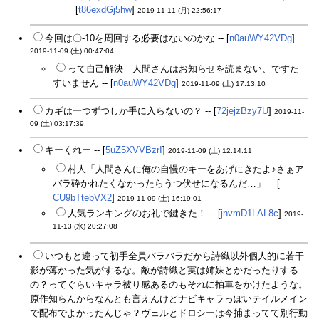
[
t86exdGj5hw
]
2019-11-11 (月) 22:56:17
今回は〇-10を周回する必要はないのかな -- [
n0auWY42VDg
]
2019-11-09 (土) 00:47:04
って自己解決 人間さんはお知らせを読まない、ですた
すいません -- [
n0auWY42VDg
]
2019-11-09 (土) 17:13:10
カギは一つずつしか手に入らないの？ -- [
72jejzBzy7U
]
2019-11-
09 (土) 03:17:39
キーくれー -- [
5uZ5XVVBzrI
]
2019-11-09 (土) 12:14:11
村人「人間さんに俺の自慢のキーをあげにきたよ♪さぁア
バラ砕かれたくなかったらうつ伏せになるんだ…」 -- [
CU9bTtebVX2
]
2019-11-09 (土) 16:19:01
人気ランキングのお礼で鍵きた！ -- [
jnvmD1LAL8c
]
2019-
11-13 (水) 20:27:08
いつもと違って初手全員バラバラだから詩織以外個人的に若干
影が薄かった気がするな。敵が詩織と実は姉妹とかだったりする
の？ってぐらいキャラ被り感あるのもそれに拍車をかけたような。
原作知らんからなんとも言えんけどナビキャラっぽいテイルメイン
で配布でよかったんじゃ？ヴェルとドロシーは今捕まってて別行動