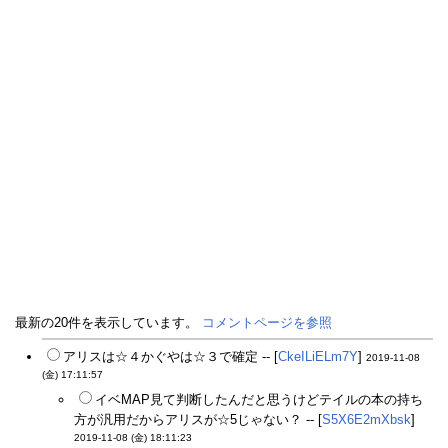
最新の20件を表示しています。
コメントページを参照
アリスは☆４かぐやは☆３で確定 -- [
CkeILiELm7Y
]
2019-11-08
(金) 17:11:57
イベMAP見て判断したんだと思うけどテイルの本の持ち
方が汎用だからアリスが☆5じゃない？ -- [
S5X6E2mXbsk
]
2019-11-08 (金) 18:11:23