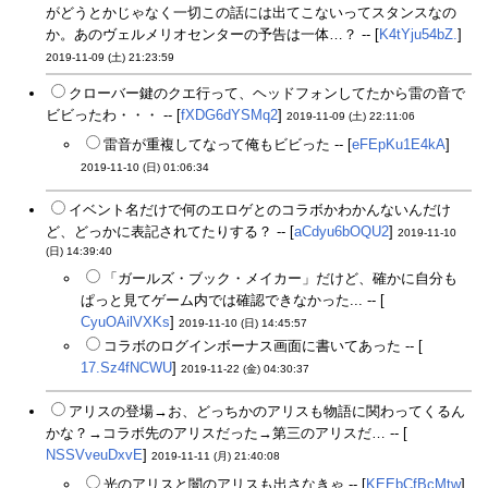
がどうとかじゃなく一切この話には出てこないってスタンスなの
か。あのヴェルメリオセンターの予告は一体…？ -- [
K4tYju54bZ.
]
2019-11-09 (土) 21:23:59
クローバー鍵のクエ行って、ヘッドフォンしてたから雷の音で
ビビったわ・・・ -- [
fXDG6dYSMq2
]
2019-11-09 (土) 22:11:06
雷音が重複してなって俺もビビった -- [
eFEpKu1E4kA
]
2019-11-10 (日) 01:06:34
イベント名だけで何のエロゲとのコラボかわかんないんだけ
ど、どっかに表記されてたりする？ -- [
aCdyu6bOQU2
]
2019-11-10
(日) 14:39:40
「ガールズ・ブック・メイカー」だけど、確かに自分も
ぱっと見てゲーム内では確認できなかった... -- [
CyuOAilVXKs
]
2019-11-10 (日) 14:45:57
コラボのログインボーナス画面に書いてあった -- [
17.Sz4fNCWU
]
2019-11-22 (金) 04:30:37
アリスの登場→お、どっちかのアリスも物語に関わってくるん
かな？→コラボ先のアリスだった→第三のアリスだ… -- [
NSSVveuDxvE
]
2019-11-11 (月) 21:40:08
光のアリスと闇のアリスも出さなきゃ -- [
KEEbCfBcMtw
]