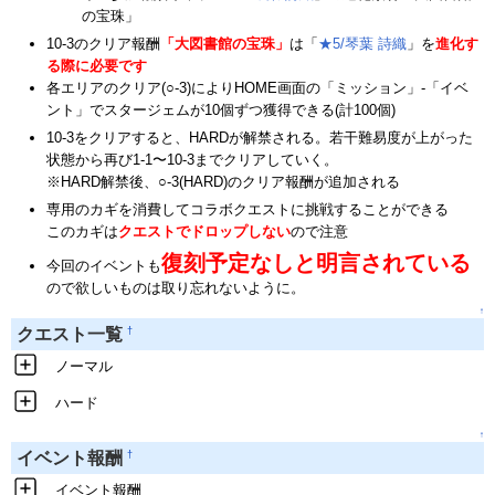
の宝珠」
10-3のクリア報酬
「大図書館の宝珠」
は「
★5/琴葉 詩織
」を
進化す
る際に必要です
各エリアのクリア(○-3)によりHOME画面の「ミッション」-「イベ
ント」でスタージェムが10個ずつ獲得できる(計100個)
10-3をクリアすると、HARDが解禁される。若干難易度が上がった
状態から再び1-1〜10-3までクリアしていく。
※HARD解禁後、○-3(HARD)のクリア報酬が追加される
専用のカギを消費してコラボクエストに挑戦することができる
このカギは
クエストでドロップしない
ので注意
復刻予定なしと明言されている
今回のイベントも
ので欲しいものは取り忘れないように。
↑
†
クエスト一覧
ノーマル
ハード
↑
†
イベント報酬
イベント報酬