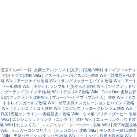
運営中のwiki一覧:
文豪とアルケミスト(文アル)攻略 Wiki
|
オトギフロンティ
ア(オトフロ)攻略 Wiki
|
アズールレーン(アズレン)攻略 Wiki
|
対魔忍RPG攻
略 Wiki
|
アークナイツ攻略 Wiki
|
ラングリッサーモバイル攻略 Wiki
|
アート
ワール攻略 Wiki
|
あやかしランブル！(あやらぶ)攻略 Wiki
|
ツイステッドワ
ンダーランド(ツイステ)攻略 Wiki
|
デタリキZ攻略 Wiki
|
Deep One 虚無と夢
幻のフラグメント攻略Wiki
|
ブルーアーカイブ（ブルアカ）攻略 Wiki
|
ミス
トトレインガールズ攻略 Wiki
|
超昂大戦エスカレーションヒロインズ攻略
Wiki
|
ミナシゴノシゴト攻略 Wiki
|
エデンズリッターグレンツェ攻略 Wiki
|
戦国†恋姫オンライン～奥宴新史～攻略 Wiki
|
ウマ娘 プリティダービー 攻略
Wiki
|
エンジェリックリンク（エンクリ）攻略 Wiki
|
ニューラルクラウド攻
略 Wiki
|
れじぇくろ！ ～レジェンド・クローバー～攻略 Wiki
|
天下布魔攻略
Wiki
|
シュガーコンフリクト（シュガコン）攻略 Wiki
|
モンスター娘TD攻略
Wiki
|
天啓パラドクス(テンパラ)攻略 Wiki
|
クリムゾン妖魔大戦攻略 Wiki
|