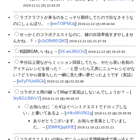
2019-11-11 (月) 22:42:25
ラブクラフトが来るのをこっそり期待してたので出なさそうな
のにしょんぼり。 -- [
ieeTI3lPMUg
]
2019-11-12 (火) 08:44:04
せっかくのコラボクエストなのに、鍵の出現率低すぎやしませ
んかね…？ -- [
o3zD8rBEQM2
]
2019-11-12 (火) 21:47:34
戦闘BGMいいねぇ -- [
S6.wnJ8GCh2
]
2019-11-13 (水) 19:15:33
半分以上寝ながらミッション回収してたら、やたら長い名前の
アイテムレシピを拾った！…‥と思ったら工房にニューレシピがな
い？どうやら寝落ちした一瞬に見た儚い夢だったようです（実話）
-- [
wXyFfUo65Gk
]
2019-11-15 (金) 01:52:08
コラボクエ用の鍵ってMapで直泥はしないんでしょうか？ -- [
3ryBG13NVzY
]
2019-11-15 (金) 06:46:15
お知らせに「カギはイベントクエストでドロップしな
い」と書いてあるよ -- [
zHkvMViR61g
]
2019-11-15 (金) 20:45:59
ありがとうございます。お知らせ見落としていまし
た。 -- [
3DMHQpp0/0E
]
2019-11-16 (土) 10:31:11
コラボクエうまいの知らずにうっかり非増殖編成で突っ込んで