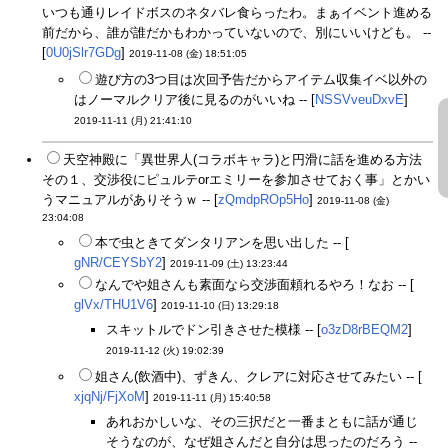
いつも通りレイドボスのネタバレ食らったわ。まぁイベント進める
前だから、誰が誰だかもわかっていないので、別にいいけども。 --
[
0U0jSlr7GDg
]
2019-11-08 (金) 18:51:05
遊び方の3つ目は次回予告だからアイテム収集イベ以外の
はノーマルクリア後に見るのがいいね -- [
NSSVveuDxvE
]
2019-11-11 (月) 21:41:10
天空神殿に「異世界人(コラボキャラ)と円滑に話を進める方法
その１、交渉役にピュルテorエミリーを参加させておく事」とかい
うマニュアルがありそうｗ -- [
zQmdpROp5Ho
]
2019-11-08 (金)
23:04:08
本で虫ときてダンタリアンを思い出した -- [
gNR/CEYSbY2
]
2019-11-09 (土) 13:23:44
なんでや姐さんも素面なら交渉面頼れるやろ！なお -- [
glVx/THU1V6
]
2019-11-10 (日) 13:29:18
スキットルでドン引きさせた模様 -- [
o3zD8rBEQM2
]
2019-11-12 (火) 19:02:39
姐さん(飲酒中)、ずきん、クレアに対応させてみたい -- [
xjqNj/FjXoM
]
2019-11-11 (月) 15:40:58
あれおかしいな、その三択だと一番まともに話が通じ
そうなのが、なぜ姐さんだと自分は思ったのだろう --