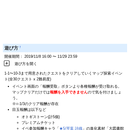
†
遊び方
開催期間： 2019/11/8 16:00 〜 11/29 23:59
遊び方を開く
1-1〜10-3まで用意されたクエストをクリアしていくマップ探索イベン
ト(全30クエスト x 2難易度)
イベント画面の「報酬受取」ボタンより各種報酬が受け取れる。
マップクリアだけでは
報酬を入手できません
ので気を付けましょ
う。
※○-1/3のクリア報酬が存在
目玉報酬は以下など
オトギストーン(計5個)
プレミアムチケット
イベ参加報酬キャラ「
★5/琴葉 詩織
」の進化素材「大図書館