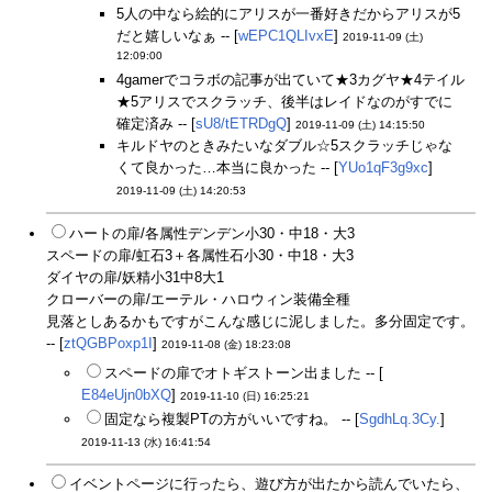
5人の中なら絵的にアリスが一番好きだからアリスが5
だと嬉しいなぁ -- [
wEPC1QLIvxE
]
2019-11-09 (土)
12:09:00
4gamerでコラボの記事が出ていて★3カグヤ★4テイル
★5アリスでスクラッチ、後半はレイドなのがすでに
確定済み -- [
sU8/tETRDgQ
]
2019-11-09 (土) 14:15:50
キルドヤのときみたいなダブル☆5スクラッチじゃな
くて良かった…本当に良かった -- [
YUo1qF3g9xc
]
2019-11-09 (土) 14:20:53
ハートの扉/各属性デンデン小30・中18・大3
スペードの扉/虹石3＋各属性石小30・中18・大3
ダイヤの扉/妖精小31中8大1
クローバーの扉/エーテル・ハロウィン装備全種
見落としあるかもですがこんな感じに泥しました。多分固定です。
-- [
ztQGBPoxp1I
]
2019-11-08 (金) 18:23:08
スペードの扉でオトギストーン出ました -- [
E84eUjn0bXQ
]
2019-11-10 (日) 16:25:21
固定なら複製PTの方がいいですね。 -- [
SgdhLq.3Cy.
]
2019-11-13 (水) 16:41:54
イベントページに行ったら、遊び方が出たから読んでいたら、