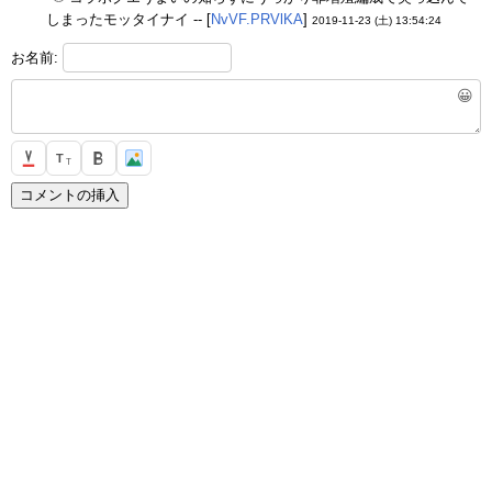
しまったモッタイナイ -- [
NvVF.PRVlKA
]
2019-11-23 (土) 13:54:24
お名前:
😀
T
T