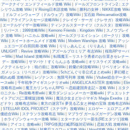
アークナイツ エンドフィールド攻略 Wiki
|
ドールズフロントライン2：エク
シリウム攻略 Wiki
|
V Rising日本語攻略 Wiki
|
勝利の女神：NIKKE攻略 Wiki
|
ドルフィンウェーブ（ドルウェブ）攻略Wiki
|
宝石姫 Reincarnation攻略
Wiki
|
アライアンスセージ攻略Wiki
|
クレイヴ・サーガ（クレサガ）攻略Wiki
|
エーテルゲイザー攻略Wiki
|
ティンクルスターナイツ（クルスタ）攻略Wiki
|
リバース：1999攻略Wiki
|
Kemono Friends：Kingdom Wiki
|
スノウブレイ
ク 攻略 Wiki
|
ハニカム 攻略wiki
|
ガールズクリエイション（ガークリ）攻略
Wiki
|
スイートホームメイド攻略 Wiki
|
Modern Warships 攻略 Wiki
|
アッシ
ュエコーズ-白荊回廊-攻略 Wiki
|
りりぃあんじぇ（りりあん） 攻略Wiki
|
UNLIGHT：Revive 攻略Wiki
|
アズールプロミリア 有志Wiki
|
桜島RPサーバ
ーWiki
|
Mad Island 攻略Wiki
|
転職魔王～リストラ勇者のお仕置きセレナー
デ～ 攻略Wiki
|
サマバケ！すくらんぶる 攻略wiki
|
オリスライズ 攻略wiki
|
ノクティルセント：暁の前に 攻略Wiki
|
鈴蘭の剣攻略Wiki
|
リベリオン ギル
ガメッシュ（リベガメ）攻略Wiki
|
5chどんぐり非公式まとめwiki
|
夢幻楼と
眠れぬ蝶 攻略Wiki
|
レゾナンス：無限号列車 攻略 Wiki
|
Vtuber総合データベ
ースwiki
|
千年戦争アイギスシナリオwiki
|
ANGELICA ASTER 攻略Wiki
|
Elin
攻略有志wiki
|
魔王カリンちゃんRPG ～恋姫建国奔走記～攻略 Wiki
|
エタク
ロニクル：Re攻略考察wiki
|
東方ダンジョンメーカー攻略wiki
|
デュエットナ
イトアビス(二重螺旋)攻略 Wiki
|
魔法少女まどか☆マギカ Magia Exedra（ま
どドラ）攻略有志Wiki
|
東方の迷宮Tri 夢見る乙女と神秘の宝珠 攻略有志Wiki
|
STELLAR IDOL PROJECT（ステラP）攻略Wiki
|
エロゲー・エロアニメ声
優総合Wiki
|
ステラソラ攻略有志 Wiki
|
マブラヴ ガールズガーデン攻略 Wiki
|
ホライゾンウォーカー攻略 Wiki
|
エターナルツリー新生(REエタツリ)攻略
Wiki
|
アイコミ 攻略wiki
|
TRPG怪異討滅譚5版対応Wiki
|
恋姫大戦 攻略Wiki
|
テクロノス攻略 Wiki
|
対魔忍スクワッド攻略 Wiki
|
bloxd攻略 Wiki
|
邪神戦