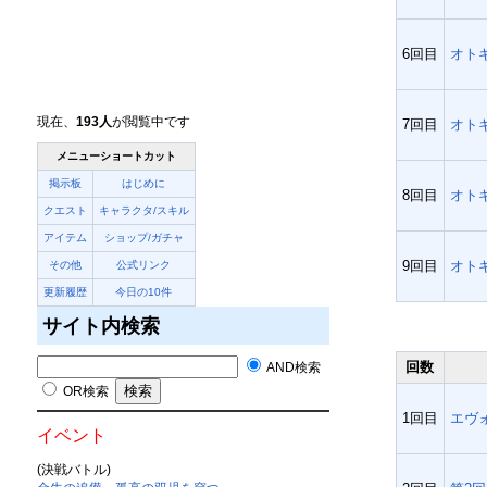
6回目
オト
現在、
193人
が閲覧中です
7回目
オト
メニューショートカット
掲示板
はじめに
8回目
オト
クエスト
キャラクタ/スキル
アイテム
ショップ/ガチャ
9回目
オト
その他
公式リンク
更新履歴
今日の10件
サイト内検索
回数
AND検索
OR検索
1回目
エヴ
イベント
(決戦バトル)