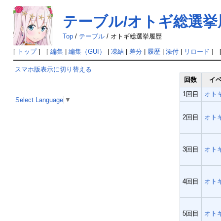
テーブル/オトギ総選挙
Top
/
テーブル
/
オトギ総選挙履歴
[
トップ
] [
編集
|
編集（GUI）
|
凍結
|
差分
|
履歴
|
添付
|
リロード
] 
スマホ版表示に切り替える
回数
イ
1回目
オト
Select Language
▼
2回目
オト
3回目
オト
4回目
オト
5回目
オト