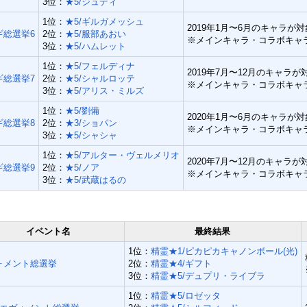
3位：
★5/ジュディ
1位：
★5/ギルガメッシュ
2019年1月〜6月のキャラが対
ギ総選挙6
2位：
★5/服部あおい
※メインキャラ・コラボキャ
3位：
★5/ハムレット
1位：
★5/フェルディナ
2019年7月〜12月のキャラが
ギ総選挙7
2位：
★5/シャルロッテ
※メインキャラ・コラボキャ
3位：
★5/アリス・ミルズ
1位：
★5/劉備
2020年1月〜6月のキャラが対
ギ総選挙8
2位：
★3/ショパン
※メインキャラ・コラボキャ
3位：
★5/シャシャ
1位：
★5/アルター・ヴェルメリオ
2020年7月〜12月のキャラが
ギ総選挙9
2位：
★5/ノア
※メインキャラ・コラボキャ
3位：
★5/武蔵はるの
イベント名
最終結果
1位：
精霊★1/ピカピカキャノンボール(光)
ォメント総選挙
2位：
精霊★4/ギフト
3位：
精霊★5/デュプリ・ライブラ
1位：
精霊★5/ロゼッタ