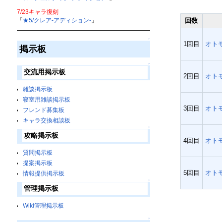
7/23キャラ復刻
回数
「
★5/クレア-アディション-
」
↑
1回目
オト
掲示板
↑
交流用掲示板
2回目
オト
雑談掲示板
寝室用雑談掲示板
3回目
オト
フレンド募集板
キャラ交換相談板
↑
攻略掲示板
4回目
オト
質問掲示板
提案掲示板
5回目
オト
情報提供掲示板
↑
管理掲示板
Wiki管理掲示板
↑