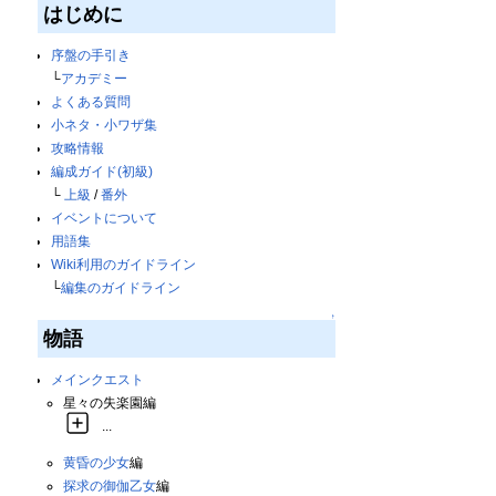
はじめに
序盤の手引き
└
アカデミー
よくある質問
小ネタ・小ワザ集
攻略情報
編成ガイド(初級)
└
上級
/
番外
イベントについて
用語集
Wiki利用のガイドライン
└
編集のガイドライン
↑
物語
メインクエスト
星々の失楽園編
...
黄昏の少女
編
探求の御伽乙女
編