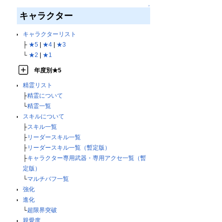
↑
キャラクター
キャラクターリスト
├
★5
|
★4
|
★3
└
★2
|
★1
年度別★5
精霊リスト
├
精霊について
└
精霊一覧
スキルについて
├
スキル一覧
├
リーダースキル一覧
├
リーダースキル一覧（暫定版）
├
キャラクター専用武器・専用アクセ一覧（暫
定版）
└
マルチバフ一覧
強化
進化
└
超限界突破
親愛度