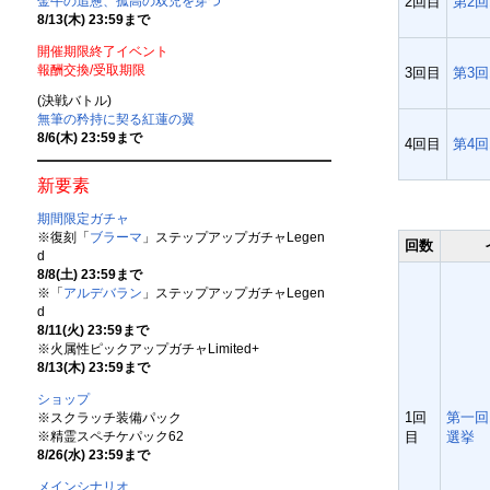
金牛の追憊、孤高の双児を穿つ
2回目
第2
8/13(木) 23:59まで
開催期限終了イベント
報酬交換/受取期限
3回目
第3
(決戦バトル)
無筆の矜持に契る紅蓮の翼
8/6(木) 23:59まで
4回目
第4
新要素
期間限定ガチャ
※復刻「
ブラーマ
」ステップアップガチャLegen
回数
d
8/8(土) 23:59まで
※「
アルデバラン
」ステップアップガチャLegen
d
8/11(火) 23:59まで
※火属性ピックアップガチャLimited+
8/13(木) 23:59まで
ショップ
1回
第一回
※スクラッチ装備パック
※精霊スペチケパック62
目
選挙
8/26(水) 23:59まで
メインシナリオ