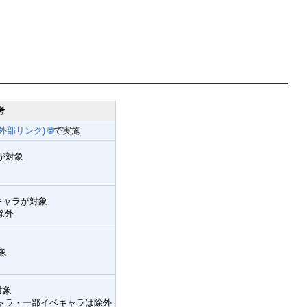
考
(外部リンク)
🌐
で実施
が対象
5キャラが対象
除外
象
対象
ャラ・一部イベキャラは除外