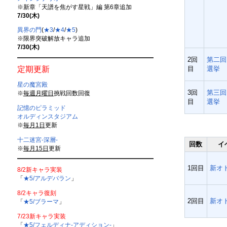
※新章「天譜を焦がす星戦」編 第6章追加
7/30(木)
異界の門
(
★3
/
★4
/
★5
)
※限界突破解放キャラ追加
7/30(木)
2回
第二回
定期更新
目
選挙
星の魔宮殿
3回
第三回
※
毎週月曜日
挑戦回数回復
目
選挙
記憶のピラミッド
オルディンスタジアム
※
毎月1日
更新
十二迷宮-深層-
回数
イ
※
毎月15日
更新
1回目
新オ
8/2新キャラ実装
「
★5/アルデバラン
」
8/2キャラ復刻
2回目
新オ
「
★5/ブラーマ
」
7/23新キャラ実装
「
★5/フェルディナ-アディション-
」