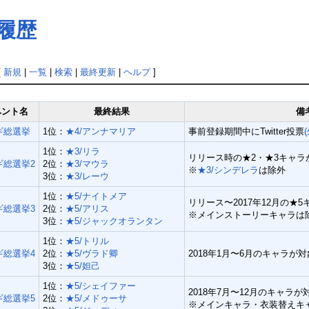
履歴
[
新規
|
一覧
|
検索
|
最終更新
|
ヘルプ
]
ベント名
最終結果
備
ギ総選挙
1位：
★4/アンナマリア
事前登録期間中にTwitter投票
1位：
★3/リラ
リリース時の★2・★3キャラ
ギ総選挙2
2位：
★3/マウラ
※
★3/シンデレラ
は除外
3位：
★3/レーウ
1位：
★5/ナイトメア
リリース〜2017年12月の★
ギ総選挙3
2位：
★5/アリス
※メインストーリーキャラは
3位：
★5/ジャックオランタン
1位：
★5/トリル
ギ総選挙4
2位：
★5/ヴラド卿
2018年1月〜6月のキャラが対
3位：
★5/妲己
1位：
★5/シェイファー
2018年7月〜12月のキャラが
ギ総選挙5
2位：
★5/メドゥーサ
※メインキャラ・衣装替えキ