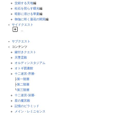
交錯する天地
編
柱石を照らす曙光
編
暗影に溶ける華夏
編
御伽に咲く蓮花の闇焉
編
サイドクエスト
...
サブクエスト
コンテンツ
鍵付きクエスト
天墜霊殿
オルディンスタジアム
オトギ図書館
十二迷宮-序層-
├
第一階層
├
第二階層
└
第三階層
十二迷宮-深層-
星の魔宮殿
記憶のピラミッド
メイン・レミニセンス