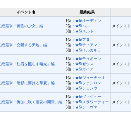
イベント名
最終結果
1位：
★5/オーディン
モ総選挙「黄昏の少女」編
2位：
★5/ヘル
メインスト
3位：
★5/スルト
1位：
★5/アヌ
モ総選挙「交錯する天地」編
2位：
★5/ティアマト
メインスト
3位：
★5/イルカルラ
1位：
★5/テュポーン
モ総選挙「柱石を照らす曙光」編
2位：
★5/ゼウス
メインスト
3位：
★5/ガイア
1位：
★5/ジューチャオ
モ総選挙「暗影に溶ける華夏」編
2位：
★5/ファンロン
メインスト
3位：
★5/シェンウー
1位：
★5/ヴィジュー
モ総選挙「御伽に咲く蓮花の闇焉」編
2位：
★5/スラワーティー
メインスト
3位：
★5/ジーヴァ