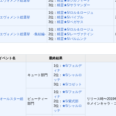
回エヴォメント総選挙
2位：
精霊★5/シルフィード
3位：
精霊★5/サラマンダー
1位：
精霊★5/ロル＆ロージュ
回エヴォメント総選挙
2位：
精霊★5/パイプル
3位：
精霊★5/ペガサス
1位：
精霊★5/ロル＆ロージュ
回エヴォメント総選挙 -集結編-
2位：
精霊★5/レーヴァテイン
3位：
精霊★5/バルムンク
イベント名
最終結果
1位：
★5/フェルデ
ィナ
キュート部門
2位：
★5/シャルロ
ッテ
3位：
★5/コゼット
1位：
★5/フェルデ
ィナ
オールスター総
ビューティー
リリース時〜201
2位：
★5/紫式部
部門
※メインキャラ・
3位：
★5/シャルロ
ッテ