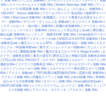
ク 攻略 Wiki
|
ハニカム 攻略wiki
|
ガールズクリエイション（ガークリ）攻略
Wiki
|
スイートホームメイド攻略 Wiki
|
Modern Warships 攻略 Wiki
|
アッシ
ュエコーズ-白荊回廊-攻略 Wiki
|
りりぃあんじぇ（りりあん） 攻略Wiki
|
UNLIGHT：Revive 攻略Wiki
|
アズールプロミリア 有志Wiki
|
桜島RPサーバ
ーWiki
|
Mad Island 攻略Wiki
|
転職魔王～リストラ勇者のお仕置きセレナー
デ～ 攻略Wiki
|
サマバケ！すくらんぶる 攻略wiki
|
オリスライズ 攻略wiki
|
ノクティルセント：暁の前に 攻略Wiki
|
鈴蘭の剣攻略Wiki
|
リベリオン ギル
ガメッシュ（リベガメ）攻略Wiki
|
5chどんぐり非公式まとめwiki
|
夢幻楼と
眠れぬ蝶 攻略Wiki
|
レゾナンス：無限号列車 攻略 Wiki
|
Vtuber総合データベ
ースwiki
|
千年戦争アイギスシナリオwiki
|
ANGELICA ASTER 攻略Wiki
|
Elin
攻略有志wiki
|
魔王カリンちゃんRPG ～恋姫建国奔走記～攻略 Wiki
|
エタク
ロニクル：Re攻略考察wiki
|
東方ダンジョンメーカー攻略wiki
|
デュエットナ
イトアビス(二重螺旋)攻略 Wiki
|
魔法少女まどか☆マギカ Magia Exedra（ま
どドラ）攻略有志Wiki
|
東方の迷宮Tri 夢見る乙女と神秘の宝珠 攻略有志Wiki
|
STELLAR IDOL PROJECT（ステラP）攻略Wiki
|
エロゲー・エロアニメ声
優総合Wiki
|
ステラソラ攻略有志 Wiki
|
マブラヴ ガールズガーデン攻略 Wiki
|
ホライゾンウォーカー攻略 Wiki
|
エターナルツリー新生(REエタツリ)攻略
Wiki
|
アイコミ 攻略wiki
|
TRPG怪異討滅譚5版対応Wiki
|
恋姫大戦 攻略Wiki
|
テクロノス攻略 Wiki
|
対魔忍スクワッド攻略 Wiki
|
bloxd攻略 Wiki
|
邪神戦
記ルルイエ少女隊攻略 Wiki
|
キラーイン攻略 Wiki
|
Acacia総合有志wiki
|
DRAPLINE攻略 Wiki
|
レゾナンスリリウム（レゾリリ）攻略 Wiki
|
ドットア
ビスX攻略 Wiki
|
アストラエ・オラティオ（アスオラ）攻略 Wiki