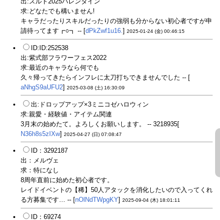
出:スルト2025バレンタイン
求:どなたでも構いません!
キャラだったりスキルだったりの強弱も分からない初心者ですが申
請待ってます┏○┓ -- [
dPkZwf1u16.
]
2025-01-24 (金) 00:46:15
ID:ID:252538
出:紫式部フラワーフェス2022
求:最近のキャラなら何でも
久々帰ってきたらインフレに太刀打ちできませんでした -- [
aNhgS9aUFU2
]
2025-03-08 (土) 16:30:09
出:ドロップアップ×3ミニコゼハロウィン
求:親愛・経験値・アイテム関連
3月末の始めたて。よろしくお願いします。 -- 3218935[
N36h8s5zIXw
]
2025-04-27 (日) 07:08:47
ID：3292187
出：メルヴェ
求：特になし
8周年直前に始めた初心者です。
レイドイベントの【稀】50人アタックを消化したいので入ってくれ
る方募集です… -- [
nOlNdTWpgKY
]
2025-09-04 (木) 18:01:11
ID：69274