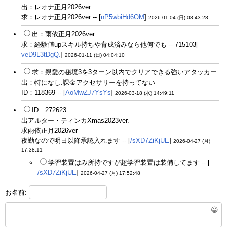
出：レオナ正月2026ver
求：レオナ正月2026ver -- [
nP5wbiHd6OM
]
2026-01-04 (日) 08:43:28
出：雨依正月2026ver
求：経験値upスキル持ちや育成済みなら他何でも -- 715103[
veD9L3tDgQ.
]
2026-01-11 (日) 04:04:10
求：親愛の秘境3を3ターン以内でクリアできる強いアタッカー
出：特になし.課金アクセサリーを持ってない
ID：118369 -- [
AoMwZJ7YsYs
]
2026-03-18 (水) 14:49:11
ID 272623
出アルター・ティンカXmas2023ver.
求雨依正月2026ver
夜勤なので明日以降承認入れます -- [
/sXD7ZiKjUE
]
2026-04-27 (月)
17:38:11
学習装置はみ所持ですが超学習装置は装備してます -- [
/sXD7ZiKjUE
]
2026-04-27 (月) 17:52:48
お名前:
😀