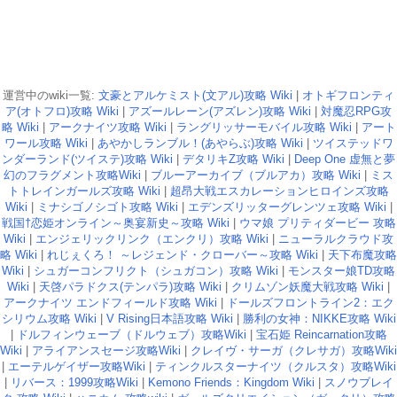
運営中のwiki一覧:
文豪とアルケミスト(文アル)攻略 Wiki
|
オトギフロンティ
ア(オトフロ)攻略 Wiki
|
アズールレーン(アズレン)攻略 Wiki
|
対魔忍RPG攻
略 Wiki
|
アークナイツ攻略 Wiki
|
ラングリッサーモバイル攻略 Wiki
|
アート
ワール攻略 Wiki
|
あやかしランブル！(あやらぶ)攻略 Wiki
|
ツイステッドワ
ンダーランド(ツイステ)攻略 Wiki
|
デタリキZ攻略 Wiki
|
Deep One 虚無と夢
幻のフラグメント攻略Wiki
|
ブルーアーカイブ（ブルアカ）攻略 Wiki
|
ミス
トトレインガールズ攻略 Wiki
|
超昂大戦エスカレーションヒロインズ攻略
Wiki
|
ミナシゴノシゴト攻略 Wiki
|
エデンズリッターグレンツェ攻略 Wiki
|
戦国†恋姫オンライン～奥宴新史～攻略 Wiki
|
ウマ娘 プリティダービー 攻略
Wiki
|
エンジェリックリンク（エンクリ）攻略 Wiki
|
ニューラルクラウド攻
略 Wiki
|
れじぇくろ！ ～レジェンド・クローバー～攻略 Wiki
|
天下布魔攻略
Wiki
|
シュガーコンフリクト（シュガコン）攻略 Wiki
|
モンスター娘TD攻略
Wiki
|
天啓パラドクス(テンパラ)攻略 Wiki
|
クリムゾン妖魔大戦攻略 Wiki
|
アークナイツ エンドフィールド攻略 Wiki
|
ドールズフロントライン2：エク
シリウム攻略 Wiki
|
V Rising日本語攻略 Wiki
|
勝利の女神：NIKKE攻略 Wiki
|
ドルフィンウェーブ（ドルウェブ）攻略Wiki
|
宝石姫 Reincarnation攻略
Wiki
|
アライアンスセージ攻略Wiki
|
クレイヴ・サーガ（クレサガ）攻略Wiki
|
エーテルゲイザー攻略Wiki
|
ティンクルスターナイツ（クルスタ）攻略Wiki
|
リバース：1999攻略Wiki
|
Kemono Friends：Kingdom Wiki
|
スノウブレイ