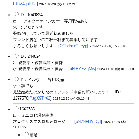
l.JhV4quPDc
]
2024-10-29 (火) 18:02:21
ID : 1049824
出 : アルターティンカー 専用装備あり
求 : どなたでも
登録だけしていて最近初めました
フレンド居ないので枠一杯まで募集しています
よろしくお願いします -- [
CGbdmxOJeyg
]
2024-11-01 (金) 15:46:10
ID：244824
出:親愛雫・親愛武器・黄昏
求:親愛雫・親愛武器・黄昏 -- [
kiNlHYEZqMw
]
2024-11-13 (水) 01:55:58
出：メルヴェ 専用装備
求：誰でも
最近始めたばかりなのでフレンド申請お願いします！ -- ID：
1277570[
P.tgX9Tlr62
]
2024-12-19 (木) 00:10:48
1662785
出→ミニコゼ課金装備
求→クリスマスロル＆ロージュ -- [
bN7NFBV1CjI
]
2024-12-26 (木)
19:13:25
補足