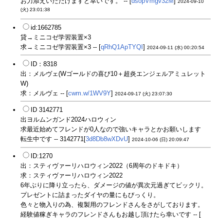
お力添えいただけますと幸いです。 -- [
dsopVmgv32M
]
2024-09-10
(火) 23:01:38
id:1662785
貸→ミニコゼ学習装置×3
求→ミニコゼ学習装置×3 -- [
qRhQ1ApTYQI
]
2024-09-11 (水) 00:20:54
ID：8318
出：メルヴェ(Wゴールドの喜び10＋超炎エンジェルアミュレット
W)
求：メルヴェ -- [
cwm.w/1WV9Y
]
2024-09-17 (火) 23:07:30
ID 3142771
出ヨルムンガンド2024ハロウィン
求最近始めてフレンドが0人なので強いキャラとかお願いします
転生中です -- 3142771[
3d8Db8wXDvU
]
2024-10-06 (日) 20:09:47
ID:1270
出：スティヴァーリハロウィン2022（6周年のドキドキ）
求：スティヴァーリハロウィン2022
6年ぶりに降り立ったら、ダメージの値が異次元過ぎてビックリ。
プレゼントに詰まったダイヤの量にもびっくり。
色々と物入りの為、複製用のフレンドさんをさがしております。
経験値稼ぎキャラのフレンドさんもお越し頂けたら幸いです -- [