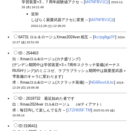
学習装置×3，７周年経験値アクセ -- [
bN7NFBV1CjI
]
2024-12-
26 (木) 19:21:46
追加
しばらく親愛武器アクセに変更 -- [
bN7NFBV1CjI
]
2024-12-28 (土) 12:38:20
64731 ロル＆ロージュXmas2024ver.相互 -- [
lkc/pg9gp3Y
]
2024-
12-27 (金) 16:51:00
ID：254463
出：Xmasロル&ロージュ(カチ盛リング)
(デンデン期間中は学習装置×3＋7周年スクラッチ装備(ボーナス
RUSHリング)のミニコゼ、ラブラブラッシュ期間中は親愛度武器＋
雫装備のキャラに変わります)
求：Xmasロル&ロージュ(スクラッチ装備) -- [
NG6RoviULhc
]
2024-
12-29 (日) 19:08:38
ID：2019732 最近始めた者です
出：Xmas2024ver ロル&ロージュ （orティアマト）
求：毎日INして楽しんでる方 -- [
1TZHI05F.TM
]
2025-01-03 (金)
16:09:14
ID:3196411