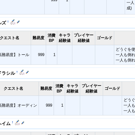
一人
成)
†
ルズ
キャラ
プレイヤー
消費
クエスト名
難易度
ゴールド
BP
経験値
経験値
どうぐを
高難易度】トール
999
1
一人も倒
一人も倒れ
†
ドラシル
キャラ
プレイヤー
消費
クエスト名
難易度
ゴールド
BP
経験値
経験値
どう
高難易度】オーディン
999
1
一人
一人も
†
ヘイム