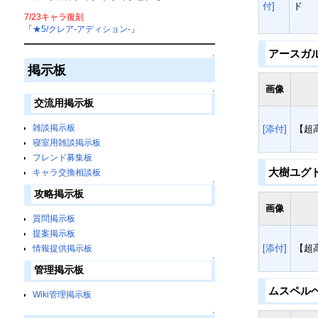
付]
ド
7/23キャラ復刻
「
★5/クレア-アディション-
」
アースガ
↑
掲示板
画像
↑
交流用掲示板
雑談掲示板
[添付]
【超
寝室用雑談掲示板
フレンド募集板
大樹ユグ
キャラ交換相談板
↑
攻略掲示板
画像
質問掲示板
提案掲示板
[添付]
【超
情報提供掲示板
↑
管理掲示板
ムスペル
Wiki管理掲示板
↑