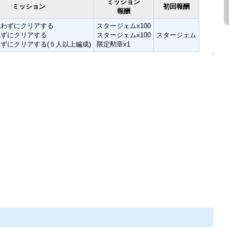
ミッション
ミッション
初回報酬
報酬
使わずにクリアする
スタージェムx100
れずにクリアする
スタージェムx100
スタージェム
ずにクリアする(５人以上編成)
限定勲章x1
↑