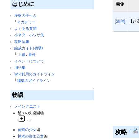
はじめに
画像
序盤の手引き
[添付]
【超
└
アカデミー
よくある質問
小ネタ・小ワザ集
攻略情報
編成ガイド(初級)
└
上級
/
番外
イベントについて
用語集
Wiki利用のガイドライン
└
編集のガイドライン
↑
物語
メインクエスト
星々の失楽園編
...
黄昏の少女
編
攻略
†
探求の御伽乙女
編