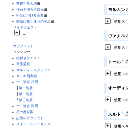
交錯する天地
編
ヨルムン
柱石を照らす曙光
編
暗影に溶ける華夏
編
御伽に咲く蓮花の闇焉
編
使用ス
サイドクエスト
...
ヴァナル
サブクエスト
使用ス
コンテンツ
鍵付きクエスト
†
トール
天墜霊殿
オルディンスタジアム
使用ス
オトギ図書館
十二迷宮-序層-
オーディ
├
第一階層
├
第二階層
使用ス
└
第三階層
十二迷宮-深層-
星の魔宮殿
†
スルト
記憶のピラミッド
メイン・レミニセンス
使用ス