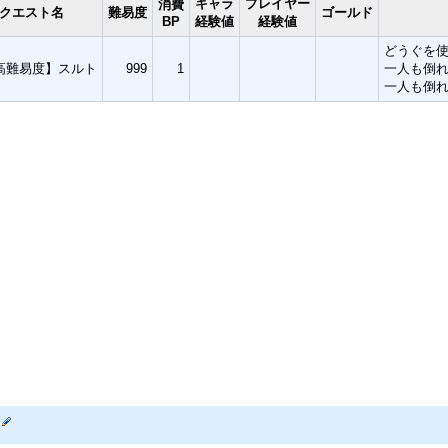
キャラ
プレイヤー
消費
クエスト名
難易度
ゴールド
BP
経験値
経験値
どうぐを
高難易度】スルト
999
1
一人も倒
一人も倒れ