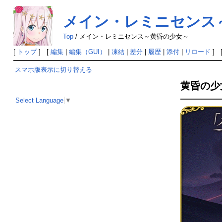
メイン・レミニセンス
Top
/
メイン・レミニセンス～黄昏の少女～
[
トップ
] [
編集
|
編集（GUI）
|
凍結
|
差分
|
履歴
|
添付
|
リロード
] 
スマホ版表示に切り替える
黄昏の少
Select Language
▼