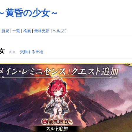
～黄昏の少女～
[
新規
|
一覧
|
検索
|
最終更新
|
ヘルプ
]
女
＞＞ 交錯する天地