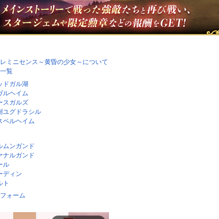
レミニセンス～黄昏の少女～について
一覧
ッドガル湖
ヴルヘイム
ースガルズ
樹ユグドラシル
スペルヘイム
ルムンガンド
ァナルガンド
ール
ーディン
ルト
フォーム