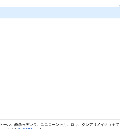
↑
ィ:トール、酔拳っデレラ、ユニコーン正月、ロキ、クレアリメイク（全て