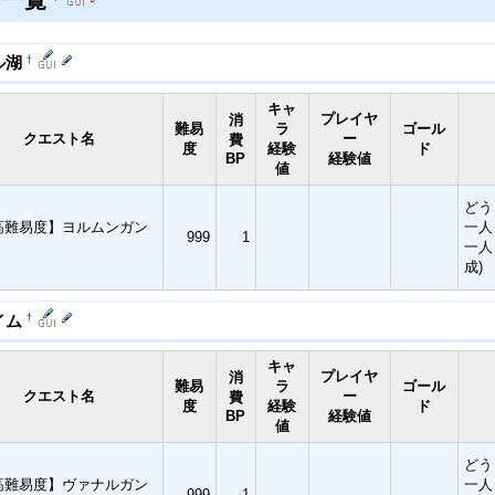
ト一覧
†
ル湖
キャ
プレイヤ
消
難易
ラ
ゴール
クエスト名
ー
費
度
経験
ド
BP
経験値
値
どう
高難易度】ヨルムンガン
一人
999
1
一人
成)
†
イム
キャ
プレイヤ
消
難易
ラ
ゴール
クエスト名
ー
費
度
経験
ド
BP
経験値
値
どう
高難易度】ヴァナルガン
一人
999
1