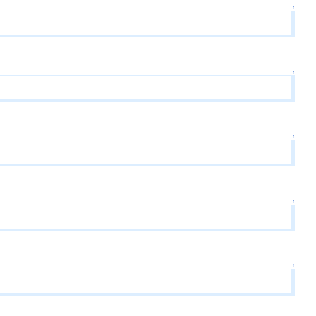
↑
↑
↑
↑
↑