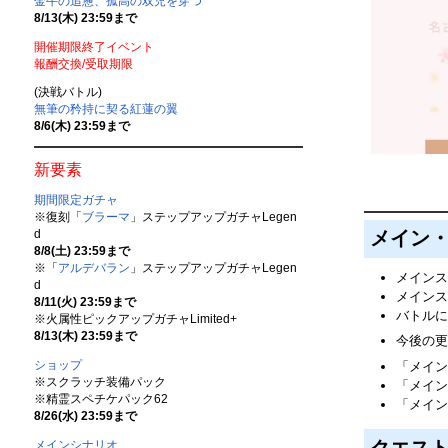
金牛の追憊、孤高の双児を穿つ
8/13(木) 23:59まで
開催期限終了イベント
報酬交換/受取期限
(決戦バトル)
無筆の矜持に契る紅蓮の翼
8/6(木) 23:59まで
新要素
期間限定ガチャ
※復刻「
ブラーマ
」ステップアップガチャLegen
d
メイン
8/8(土) 23:59まで
※「
アルデバラン
」ステップアップガチャLegen
メインス
d
メインス
8/11(火) 23:59まで
バトルに
※火属性ピックアップガチャLimited+
8/13(木) 23:59まで
今後の更
ショップ
「メイン
※スクラッチ装備パック
「メイン
※精霊スペチケパック62
「メイン
8/26(水) 23:59まで
メインシナリオ