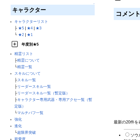
↑
キャラクター
コメン
キャラクターリスト
├
★5
|
★4
|
★3
└
★2
|
★1
年度別★5
精霊リスト
├
精霊について
└
精霊一覧
スキルについて
├
スキル一覧
├
リーダースキル一覧
├
リーダースキル一覧（暫定版）
├
キャラクター専用武器・専用アクセ一覧（暫
定版）
└
マルチバフ一覧
強化
最新の20件
進化
└
超限界突破
ソウ
親愛度