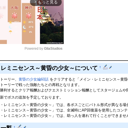
もっと見る
arrow_forward_ios
Powered by 
GliaStudios
Mute
・レミニセンス～黄昏の少女～について
†
トーリー、
黄昏の少女編60話
をクリアすると「メイン・レミニセンス～黄昏
トーリーで戦った強敵たちとの再戦となります。
勝利するとクリア報酬およびクエストミッション報酬としてスタージェムや
新でボスの追加を予定しております。
・レミニセンス～黄昏の少女～」では、各ボスごとにバトル形式が異なる場
・レミニセンス～黄昏の少女～」では、全滅時にAP回復薬を使用したコン
・レミニセンス～黄昏の少女～」では、助っ人を連れて行くことができませ
†