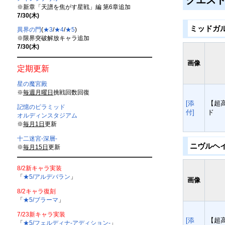
クエス
※新章「天譜を焦がす星戦」編 第6章追加
7/30(木)
ミッドガ
異界の門
(
★3
/
★4
/
★5
)
※限界突破解放キャラ追加
7/30(木)
画像
定期更新
星の魔宮殿
※
毎週月曜日
挑戦回数回復
[添
【超
記憶のピラミッド
付]
ド
オルディンスタジアム
※
毎月1日
更新
十二迷宮-深層-
ニヴルヘ
※
毎月15日
更新
8/2新キャラ実装
「
★5/アルデバラン
」
画像
8/2キャラ復刻
「
★5/ブラーマ
」
7/23新キャラ実装
[添
【超
「
★5/フェルディナ-アディション-
」