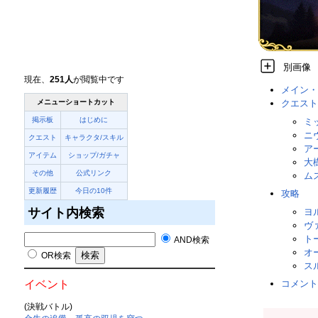
別画像
現在、
251人
が閲覧中です
メイン・
クエスト
メニューショートカット
掲示板
はじめに
ミ
ニ
クエスト
キャラクタ/スキル
ア
アイテム
ショップ/ガチャ
大
その他
公式リンク
ム
更新履歴
今日の10件
攻略
サイト内検索
ヨ
ヴ
ト
AND検索
オ
OR検索
ス
コメント
イベント
(決戦バトル)