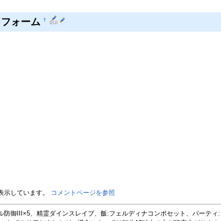
トフォーム
†
を表示しています。
コメントページを参照
ル防御III×5、精霊ダインスレイブ、飯:フェルディナコンボセット、パーテ