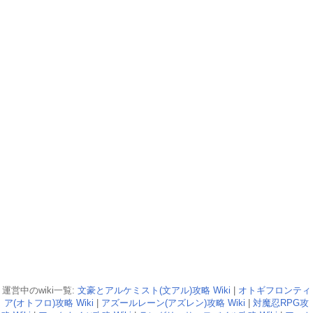
運営中のwiki一覧:
文豪とアルケミスト(文アル)攻略 Wiki
|
オトギフロンティ
ア(オトフロ)攻略 Wiki
|
アズールレーン(アズレン)攻略 Wiki
|
対魔忍RPG攻