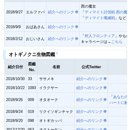
西の魔女
2018/9/27
エルファバ
紹介へのリンク
🌐
「
ディマイト討伐戦 西の魔女
「
ディマイト殲滅戦
」など
2018/9/9
おばあさん
紹介へのリンク
🌐
「
村人フロンティア
」やもの
2018/2/12
おじいさん
紹介へのリンク
🌐
キャラページは→
こちら
↑
†
オトギノクニ生物図鑑
図鑑
紹介日付
名前
公式Twitter
No.
2018/10/30
33
ササメキ
紹介へのリンク
🌐
2018/10/22
1093
イラクサー
紹介へのリンク
🌐
「
あなたの
2018/9/26
009
オタオーク
紹介へのリンク
🌐
ハートに触
2018/9/24
019
リクイソギンチャク
紹介へのリンク
🌐
2018/9/20
098
オトギカッパ
紹介へのリンク
🌐
2017/12/20
063
オクトーケン
紹介へのリンク
🌐