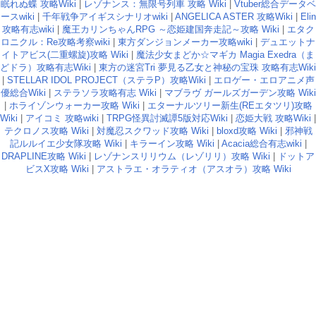
眠れぬ蝶 攻略Wiki
|
レゾナンス：無限号列車 攻略 Wiki
|
Vtuber総合データベ
ースwiki
|
千年戦争アイギスシナリオwiki
|
ANGELICA ASTER 攻略Wiki
|
Elin
攻略有志wiki
|
魔王カリンちゃんRPG ～恋姫建国奔走記～攻略 Wiki
|
エタク
ロニクル：Re攻略考察wiki
|
東方ダンジョンメーカー攻略wiki
|
デュエットナ
イトアビス(二重螺旋)攻略 Wiki
|
魔法少女まどか☆マギカ Magia Exedra（ま
どドラ）攻略有志Wiki
|
東方の迷宮Tri 夢見る乙女と神秘の宝珠 攻略有志Wiki
|
STELLAR IDOL PROJECT（ステラP）攻略Wiki
|
エロゲー・エロアニメ声
優総合Wiki
|
ステラソラ攻略有志 Wiki
|
マブラヴ ガールズガーデン攻略 Wiki
|
ホライゾンウォーカー攻略 Wiki
|
エターナルツリー新生(REエタツリ)攻略
Wiki
|
アイコミ 攻略wiki
|
TRPG怪異討滅譚5版対応Wiki
|
恋姫大戦 攻略Wiki
|
テクロノス攻略 Wiki
|
対魔忍スクワッド攻略 Wiki
|
bloxd攻略 Wiki
|
邪神戦
記ルルイエ少女隊攻略 Wiki
|
キラーイン攻略 Wiki
|
Acacia総合有志wiki
|
DRAPLINE攻略 Wiki
|
レゾナンスリリウム（レゾリリ）攻略 Wiki
|
ドットア
ビスX攻略 Wiki
|
アストラエ・オラティオ（アスオラ）攻略 Wiki