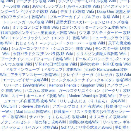
略 Wiki
|
アークナイツ攻略 Wiki
|
ラングリッサーモバイル攻略 Wiki
|
アート
ワール攻略 Wiki
|
あやかしランブル！(あやらぶ)攻略 Wiki
|
ツイステッドワ
ンダーランド(ツイステ)攻略 Wiki
|
デタリキZ攻略 Wiki
|
Deep One 虚無と夢
幻のフラグメント攻略Wiki
|
ブルーアーカイブ（ブルアカ）攻略 Wiki
|
ミス
トトレインガールズ攻略 Wiki
|
超昂大戦エスカレーションヒロインズ攻略
Wiki
|
ミナシゴノシゴト攻略 Wiki
|
エデンズリッターグレンツェ攻略 Wiki
|
戦国†恋姫オンライン～奥宴新史～攻略 Wiki
|
ウマ娘 プリティダービー 攻略
Wiki
|
エンジェリックリンク（エンクリ）攻略 Wiki
|
ニューラルクラウド攻
略 Wiki
|
れじぇくろ！ ～レジェンド・クローバー～攻略 Wiki
|
天下布魔攻略
Wiki
|
シュガーコンフリクト（シュガコン）攻略 Wiki
|
モンスター娘TD攻略
Wiki
|
天啓パラドクス(テンパラ)攻略 Wiki
|
クリムゾン妖魔大戦攻略 Wiki
|
アークナイツ エンドフィールド攻略 Wiki
|
ドールズフロントライン2：エク
シリウム攻略 Wiki
|
V Rising日本語攻略 Wiki
|
勝利の女神：NIKKE攻略 Wiki
|
ドルフィンウェーブ（ドルウェブ）攻略Wiki
|
宝石姫 Reincarnation攻略
Wiki
|
アライアンスセージ攻略Wiki
|
クレイヴ・サーガ（クレサガ）攻略Wiki
|
エーテルゲイザー攻略Wiki
|
ティンクルスターナイツ（クルスタ）攻略Wiki
|
リバース：1999攻略Wiki
|
Kemono Friends：Kingdom Wiki
|
スノウブレイ
ク 攻略 Wiki
|
ハニカム 攻略wiki
|
ガールズクリエイション（ガークリ）攻略
Wiki
|
スイートホームメイド攻略 Wiki
|
Modern Warships 攻略 Wiki
|
アッシ
ュエコーズ-白荊回廊-攻略 Wiki
|
りりぃあんじぇ（りりあん） 攻略Wiki
|
UNLIGHT：Revive 攻略Wiki
|
アズールプロミリア 有志Wiki
|
桜島RPサーバ
ーWiki
|
Mad Island 攻略Wiki
|
転職魔王～リストラ勇者のお仕置きセレナー
デ～ 攻略Wiki
|
サマバケ！すくらんぶる 攻略wiki
|
オリスライズ 攻略wiki
|
ノクティルセント：暁の前に 攻略Wiki
|
鈴蘭の剣攻略Wiki
|
リベリオン ギル
ガメッシュ（リベガメ）攻略Wiki
|
5chどんぐり非公式まとめwiki
|
夢幻楼と