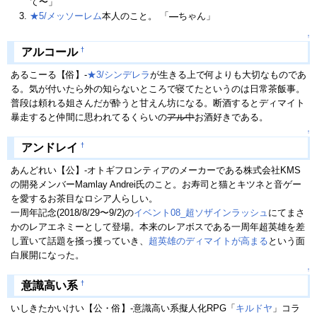
て〜」
★5/メッソーレム
本人のこと。 「
―
ちゃん」
↑
†
アルコール
あるこーる【俗】-
★3/シンデレラ
が生きる上で何よりも大切なものであ
る。気が付いたら外の知らないところで寝てたというのは日常茶飯事。
普段は頼れる姐さんだが酔うと甘えん坊になる。断酒するとディマイト
暴走すると仲間に思われてるくらいの
アル中
お酒好きである。
↑
†
アンドレイ
あんどれい【公】-オトギフロンティアのメーカーである株式会社KMS
の開発メンバーMamlay Andrei氏のこと。お寿司と猫とキツネと音ゲー
を愛するお茶目なロシア人らしい。
一周年記念(2018/8/29〜9/2)の
イベント08_超ソザインラッシュ
にてまさ
かのレアエネミーとして登場。本来のレアボスである一周年超英雄を差
し置いて話題を掻っ攫っていき、
超英雄のディマイトが高まる
という面
白展開になった。
↑
†
意識高い系
いしきたかいけい【公・俗】-意識高い系擬人化RPG「
キルドヤ
」コラ