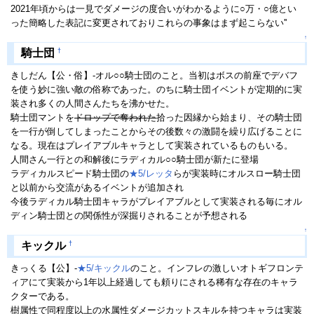
2021年頃からは一見でダメージの度合いがわかるように○万・○億とい
った簡略した表記に変更されておりこれらの事象はまず起こらない''
↑
†
騎士団
きしだん【公・俗】-オル○○騎士団のこと。当初はボスの前座でデバフ
を使う妙に強い敵の俗称であった。のちに騎士団イベントが定期的に実
装され多くの人間さんたちを沸かせた。
騎士団マントを
ドロップで奪われた
拾った因縁から始まり、その騎士団
を一行が倒してしまったことからその後数々の激闘を繰り広げることに
なる。現在はプレイアブルキャラとして実装されているものもいる。
人間さん一行との和解後にラディカル○○騎士団が新たに登場
ラディカルスピード騎士団の
★5/レッタ
らが実装時にオルスロー騎士団
と以前から交流があるイベントが追加され
今後ラディカル騎士団キャラがプレイアブルとして実装される毎にオル
ディン騎士団との関係性が深掘りされることが予想される
↑
†
キックル
きっくる【公】-
★5/キックル
のこと。インフレの激しいオトギフロンテ
ィアにて実装から1年以上経過しても頼りにされる稀有な存在のキャラ
クターである。
樹属性で同程度以上の水属性ダメージカットスキルを持つキャラは実装