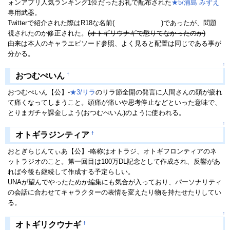
ォンアプリ人気ランキング1位だったお礼で配布された
★5/浦島 みずえ
専用武器。
Twitterで紹介された際はR18な名前(
女体盛りセット
)であったが、問題
視されたのか修正された。
(オトギリウナギで懲りてなかったのか)
由来は本人のキャラエピソード参照、よく見ると配置は同じである事が
分かる。
↑
†
おつむぺいん
おつむぺいん【公】-
★3/リラ
のリラ節全開の発言に人間さんの頭が疲れ
て痛くなってしまうこと。頭痛が痛いや思考停止などといった意味で、
とりまガチャ課金しよう(おつむぺいん)のように使われる。
↑
†
オトギラジンティア
おとぎらじんてぃあ【公】-略称はオトラジ、オトギフロンティアのネ
ットラジオのこと。第一回目は100万DL記念として作成され、反響があ
れば今後も継続して作成する予定らしい。
UNAが望んでやったためか編集にも気合が入っており、パーソナリティ
の会話に合わせてキャラクターの表情を変えたり物を持たせたりしてい
る。
↑
†
オトギリクウナギ