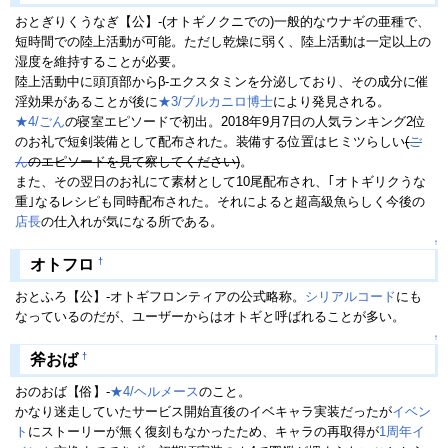
おとぎりくうなぎ【公】-(オトギノクニでの)一般的なウナギの亜種で、
短時間での陸上活動が可能。ただし乾燥に弱く、陸上活動は一定以上の
湿度を維持することが必要。
陸上活動中に頭頂部からβ-エクスタミンを分泌しており、その成分に催
淫効果があることが後に
★3/ブルカニロ博士
により発見される。
★4/ごん
の寝室エピソードで初出。2018年9月7日の人気ランキング2位
のお礼で短剣装備として配布された。装備する位置はヒミツらしい
(
ご
ん
のエピソードを見て察してください)
。
また、その翌日のお礼にて素材として10尾配布され、｢オトギリクうな
重｣なるレシピも同時配布された。それによると超高級魚らしく今後の
店長
の仕入れが気になる所である。
↑
†
オトフロ
おとふろ【公】-オトギフロンティアの公式略称。
シリアルコード
にも
なっているのだが、ユーザーからはオトギと呼ばれることが多い。
↑
†
斧おば
おのおば【俗】-
★4/ヘルメース
のこと。
かなり迷走していたサービス開始直後のイベキャラ実装だったが
イベン
ト
にストーリーが無く復刻もなかったため、キャラの再取得が
1周年イ