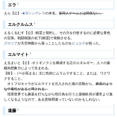
†
エラ
えら【公】-
★3/シンデレラ
の本名。
某同人ゲームとは関係ない。
↑
†
エルクルムス
えるくるむす【公】-精霊と契約し、その力を行使するのに必要な青色
の宝珠。戦闘画面の右下(精霊)で発動させる。
グロリア
が天空神殿から落っことしたものを
ピュルテ
が拾った。
↑
†
エルマイト
えるまいと【公】-オトギノクニを構成する正のエネルギー。人々の
妄
想力
想像力によって生まれる。
【俗】-（〜が高まる）主に性的にムラムラすること。または、ワクワ
クすること。
オトフロキャラがエルマイトを注入された後の言動から、
麻薬のよう
な中毒性があると噂される。
現実世界でも麻薬を打ちながら性行為を行うと薬物依存が通常より激
しくなるようなので、ある意味間違っていないのかもしれない。
↑
†
遠藤