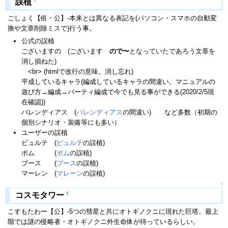
誤植
ごしょく【俗・公】-本来とは異なる表記を(パソコン・スマホの自動変
換や文章削除ミスで)行う事。
公式の誤植
ございますの (ございます
ので〜
となっていたであろう文章を
消し損ねた)
<br> (htmlで改行の意味。消し忘れ)
平成しているキャラ(編成しているキャラの間違い。マニュアルの
遊び方→編成→パーティ編成で今でも見る事ができる(2020/2/5現
在確認))
バレンディアス (
パレンディアス
の間違い) など多数（初期の
個別シナリオ・装備等にも多い）
ユーザーの誤植
ビュルテ (
ピュルテ
の誤植)
ボム (
ポム
の誤植)
ブース (
プース
の誤植)
マーレン (
マレーン
の誤植)
↑
†
コスモタワー
こすもたわー【公】-5つの彗星と共にオトギノクニに現れた巨塔。最上
階では謎の侵略者・オトギノクニ外生命体が待っているらしい。