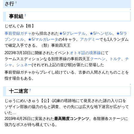
†
さ行
↑
†
事前組
じぜんぐみ【俗】
事前登録ガチャ
から排出された
★5/グレーテル
、
★5/ヘンゼル
、
★5/ラ
プンツェル
、
★5/マルガレータ
の4キャラ。
アカデミー
でも1人ランダム
で確定入手できる。（類）事前四天王
2023年3月10日に開催されたイベント
オトギ話の境界線
にて
ラームスエディションなる別世界線の事前四天王
クーヘン
、
トルテ
、
チ
シャ
、
シュネー
(それぞれ上記の並び順)が新たに登場した
事前登録ガチャからプレイし続けている、古参の人間さんたちのことを
指す場合もある。
↑
†
十二迷宮
じゅうにめいきゅう【公】-試練の塔跡地にて発見された謎の入り口を
ソザイン部族の協力のもと調査、その先には広大な地下迷宮が広がって
いた…
2019年4月26日に実装された
最高難度コンテンツ
。各階層各ステージに
強力なボスが待ち構えている。