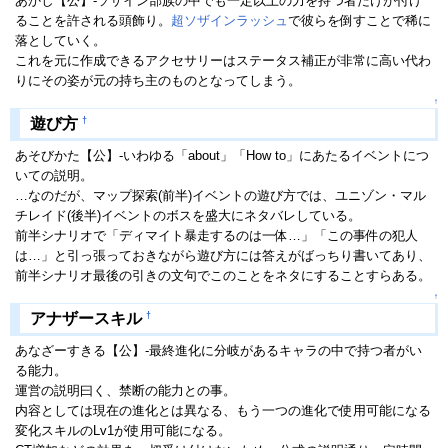
あかし【公】-ソザイン部族の中でも一定以上の力を持つ者だけが付け
ることを許される頭飾り。
超ソザインラッシュ
で彼らを倒すことで稀に
落としていく。
これを元に作成できるアクセサリーはステータス補正が非常に高い代わ
りにその姿が元の持ち主のものとなってしまう。
↑
†
遊び方
あそびかた【公】-いわゆる「about」「How to」にあたるイベントにつ
いての説明。
…なのだが、マップ探索(前半)イベントの遊び方では、ユニゾン・マル
チレイド(後半)イベントのボスを盛大にネタバレしている。
前半シナリオで「ディマイト暴走するのは一体…」「この事件の犯人
は…」と引っ張っておきながら遊び方には答えがばっちり書いてあり、
前半シナリオ最後の引きの文句でこのことをネタにすることすらある。
↑
†
アナザースキル
あなざーすきる【公】-最終進化に分岐があるキャラの中で持つ者がい
る能力。
運営の説明曰く、禁断の能力との事。
内容としては現在の進化とは異なる、もう一つの進化で使用可能になる
変化スキルのLv1が使用可能になる。