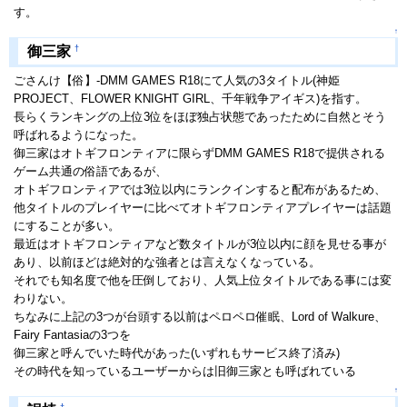
す。
↑
†
御三家
ごさんけ【俗】-DMM GAMES R18にて人気の3タイトル(神姫
PROJECT、FLOWER KNIGHT GIRL、千年戦争アイギス)を指す。
長らくランキングの上位3位をほぼ独占状態であったために自然とそう
呼ばれるようになった。
御三家はオトギフロンティアに限らずDMM GAMES R18で提供される
ゲーム共通の俗語であるが、
オトギフロンティアでは3位以内にランクインすると配布があるため、
他タイトルのプレイヤーに比べてオトギフロンティアプレイヤーは話題
にすることが多い。
最近はオトギフロンティアなど数タイトルが3位以内に顔を見せる事が
あり、以前ほどは絶対的な強者とは言えなくなっている。
それでも知名度で他を圧倒しており、人気上位タイトルである事には変
わりない。
ちなみに上記の3つが台頭する以前はペロペロ催眠、Lord of Walkure、
Fairy Fantasiaの3つを
御三家と呼んでいた時代があった(いずれもサービス終了済み)
その時代を知っているユーザーからは旧御三家とも呼ばれている
↑
†