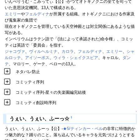
いんぺりうむ・こみってぃ【公】-かつてオトギノクニの全てを司って
いた意思決定機関。13人で構成される。
エミリー
や
フェルディナ
が所属する組織。オトギノクニにおける作家及
び蒐集家の集団で
現在オトギノクニを管理している天空神殿とは対立関係にあるような描
写がある。
インペリウムはラテン語で「(法によって承認された)命令権」、コミッ
ティは英語で「委員会」を指す。
ジャコヴァ
、
ヴィルヘルミナ
、
カロラ
、
フェルディナ
、
エミリー
、
シャ
ルロッテ
、
アイソーポス
、
ウィラ・シェイクスピア
、キャロル、
ダン
テ
、マロリー、ゲーテ、ペローの13人。
ネタバレ防止
コミッティ序列
コミッティ序列-星々の失楽園編完結後
コミッティ創設時序列
↑
†
うぇい、うぇい、ふーっ☆
うぇい、うぇい、ふーっ【公】-
★5/ティンカー・ベル
の非常に特徴的か
つ魅力的な？踊りのこと。落ち込んでいるキャラを元気づけようとする