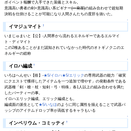
ボイベント報酬で入手できた装備とスキル。
意識高い勇者の剣+意識高い系ビギナー
(一発屋)
の組み合わせで超短期
決戦を仕掛けることが可能になり人間さんたちの度肝を抜いた。
↑
†
イマジュマイト
いまじゅまいと【公】-人間界から流れるエネルギーであるエルマイ
ト・ディマイト
この2種あることがまだ認知されていなかった時代のオトギノクニのエ
ネルギーの総称
↑
†
イロハ編成
いろはへんせい【俗】-
★5/イロハ
★5/エリック
の専用武器の能力「確実
にクエストで獲得したアイテムを一つ追加で増やす」の発動条件である
武器種「剣・槍・杖・短剣・弓・特殊」各1人以上の組み合わせを満た
したパーティーの事。
イロハエリック編成、エリック編成とも。
編成面の派生として
★5/いなほ
のように同じ属性を揃えることで武器パ
ッシブのアイテムドロップ率が高低するキャラもいる
↑
†
インペリウム・コミッティ