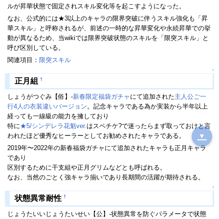
ルが昇華状態で固定されスキル変化等を起こすようになった。
なお、公式的には★3以上のキャラの限界突破に伴うスキル強化も「昇
華スキル」と呼称されるが、前述の一時的な昇華変化や永続昇華での挙
動が異なるため、当wikiでは限界突破状態のスキルを「限突スキル」と
呼び区別している。
関連項目：
限突スキル
↑
†
正月組
しょうがつぐみ【俗】-
新春限定
福袋ガチャ
にて追加された
主人公ご一
行
4人の
衣装違い
バージョン
。記念キャラである為か実装から半年以上
経っても一線級の能力を擁しており
特に
★5/シンデレラ花魁ver.
はスペチケ?で迷ったらまず取っておけと言
われたほど優秀なヒーラーとしてお勧めされたキャラである。
▼
2019年〜2022年の新春福袋ガチャにて追加されたキャラも正月キャラ
であり
区別するために干支組や正月グリムなどとも呼ばれる。
なお、当然のごとく強キャラ揃いであり長期間の活躍が期待される。
↑
†
状態異常耐性
じょうたいいじょうたいせい【公】-状態異常を防ぐパラメータで状態