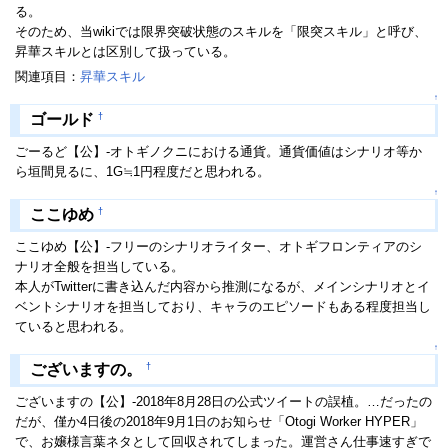
る。
そのため、当wikiでは限界突破状態のスキルを「限突スキル」と呼び、
昇華スキルとは区別して扱っている。
関連項目：
昇華スキル
↑
†
ゴールド
ごーるど【公】-オトギノクニにおける通貨。通貨価値はシナリオ等か
ら垣間見るに、1G≒1円程度だと思われる。
↑
†
ここゆめ
ここゆめ【公】-フリーのシナリオライター、オトギフロンティアのシ
ナリオ全般を担当している。
本人がTwitterに書き込んだ内容から推測になるが、メインシナリオとイ
ベントシナリオを担当しており、キャラのエピソードもある程度担当し
ていると思われる。
↑
†
ございますの。
ございますの【公】-2018年8月28日の公式ツイートの誤植。…だったの
だが、僅か4日後の2018年9月1日のお知らせ「Otogi Worker HYPER」
で、お嬢様言葉ネタとして回収されてしまった。運営さん仕事速すぎで