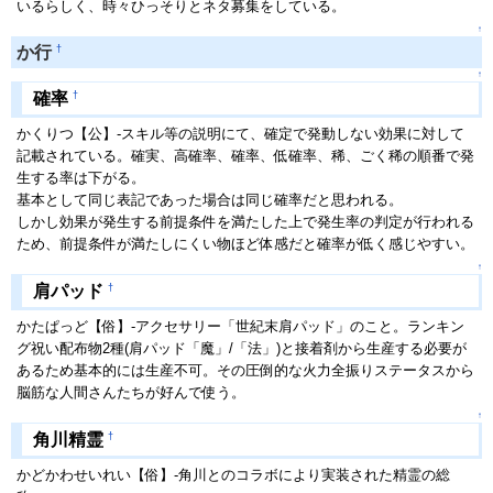
いるらしく、時々ひっそりとネタ募集をしている。
↑
†
か行
↑
†
確率
かくりつ【公】-スキル等の説明にて、確定で発動しない効果に対して
記載されている。確実、高確率、確率、低確率、稀、ごく稀の順番で発
生する率は下がる。
基本として同じ表記であった場合は同じ確率だと思われる。
しかし効果が発生する前提条件を満たした上で発生率の判定が行われる
ため、前提条件が満たしにくい物ほど体感だと確率が低く感じやすい。
↑
†
肩パッド
かたぱっど【俗】-アクセサリー「世紀末肩パッド」のこと。ランキン
グ祝い配布物2種(肩パッド「魔」/「法」)と接着剤から生産する必要が
あるため基本的には生産不可。その圧倒的な火力全振りステータスから
脳筋な人間さんたちが好んで使う。
↑
†
角川精霊
かどかわせいれい【俗】-角川とのコラボにより実装された精霊の総