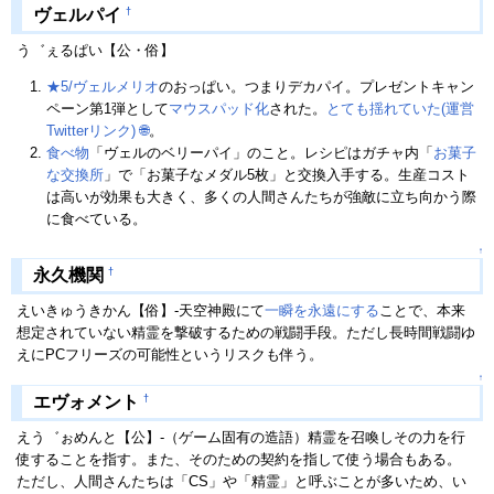
†
ヴェルパイ
う゛ぇるぱい【公・俗】
★5/ヴェルメリオ
のおっぱい。つまりデカパイ。プレゼントキャン
ペーン第1弾として
マウスパッド化
された。
とても揺れていた(運営
Twitterリンク)
🌐
。
食べ物
「ヴェルのベリーパイ」のこと。レシピはガチャ内「
お菓子
な交換所
」で「お菓子なメダル5枚」と交換入手する。生産コスト
は高いが効果も大きく、多くの人間さんたちが強敵に立ち向かう際
に食べている。
↑
†
永久機関
えいきゅうきかん【俗】-天空神殿にて
一瞬を永遠にする
ことで、本来
想定されていない精霊を撃破するための戦闘手段。ただし長時間戦闘ゆ
えにPCフリーズの可能性というリスクも伴う。
↑
†
エヴォメント
えう゛ぉめんと【公】-（ゲーム固有の造語）精霊を召喚しその力を行
使することを指す。また、そのための契約を指して使う場合もある。
ただし、人間さんたちは「CS」や「精霊」と呼ぶことが多いため、い