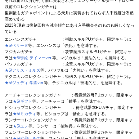
それ以前の天井が付く前に実装されたフェンサーやアルタ―・ドロシー
以前のコレクションガチャは
復刻後もガチャポイントによる天井は実装されておらず入手難度は依然
高めである
2023年現在は復刻回数も減少傾向にあり入手機会そのものも厳しくなっ
ている
エンハンスガチャ ：補助スキルPUガチャ、限定キャラは
★5/ペリーヌ
等。エンハンスは「強化」を意味する。
マジカルガチャ ：攻撃魔法スキルPUガチャ、限定キャ
ラは
★5/珠絵 テイマーver.
等。マジカルは「魔法的な」を意味する。
パワフルガチャ ：攻撃スキルPUガチャ、限定キャラは
★5/アリス・ミルズ
等。パワフルは「力強い」を意味する。
テクニカルコレクションガチャ：特殊スキルPUガチャ、限定キャラは
★5/ジュディ 学園ver.
等。テクニカルは「技術的な」を意味する。
アーチャーコレクションガチャ ：得意武器弓PUガチャ、限定キャ
ラは
★5/ギフト
等。アーチャーは「射手」を意味する。
ビショップコレクションガチャ ：得意武器本PUガチャ、限定キャ
ラは
★5/ミカティ
等。ビショップは「僧正」を意味する。
ランサーコレクションガチャ ：得意武器槍PUガチャ、限定キャ
ラは
★5/ユノ
等。ランサーは「槍騎兵」を意味する。
フェンサーコレクションガチャ ：得意武器剣PUガチャ、限定キャ
ラは
★5/武蔵はるの
等。フェンサーは「剣士」を意味する。