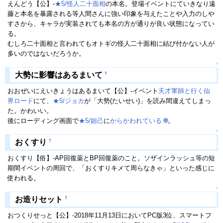
えんどう【公】-
★5/怪人二十面相
の本名。登場イベントにていきなり遠
藤と本名を暴露される等人間さんに強い印象を与えたことや入力のしや
すさから、キャラが実装されても本名の方が通りが良い状態になってい
る。
むしろ二十面相と言われてもオトギの怪人二十面相に結び付かない人が
多いのではないだろうか。
↑
†
大勢に影響はあるまいて
おおぜいにえいきょうはあるまいて【公】-イベント
天才軍師と行く仙
界ロード
にて、
★5/ジョカ
が「大勢(たいせい)」を読み間違えてしまっ
た。かわいい。
後にローディング画面で
★5/妲己
に
からかわれている
🌐
。
↑
†
おくすり
おくすり【俗】-AP回復薬とBP回復薬のこと。ソザインラッシュ等の短
期間イベントの周回で、「おくすりキメて周らなきゃ」といった感じに
使われる。
↑
†
お造りセット
おつくりせっと【公】-2018年11月13日においてPC版3位、スマートフ