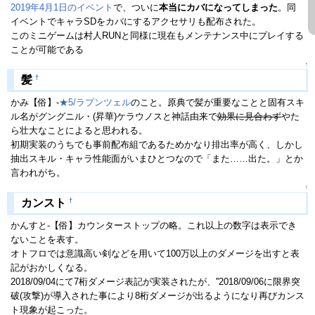
2019年4月1日のイベント
で、ついに
本当にカバになってしまった
。同
イベントでキャラSDをカバにするアクセサリも配布された。
このミニゲームは村人RUNと同様に現在もメンテナンス中にプレイする
ことが可能である
↑
†
髪
かみ【俗】-
★5/ラプンツェル
のこと。原典で髪が重要なことと固有スキ
ル名がグングニル・(昇華)ケラウノスと神話由来で
効果に見合わず
やた
ら壮大なことによると思われる。
初期実装のうちでも事前配布組であるためかなり排出率が高く、しかし
抽出スキル・キャラ性能面がいまひとつなので「また……出た。」とか
言われがち。
↑
†
カンスト
かんすと-【俗】カウンターストップの略。これ以上の数字は表示でき
ないことを表す。
オトフロでは意識高い剣などを用いて100万以上のダメージを出すと表
記がおかしくなる。
2018/09/04にて7桁ダメージ表記が実装されたが、''2018/09/06に限界突
破(攻撃)が導入された事により8桁ダメージが出るようになり再びカンス
ト現象が起こった。