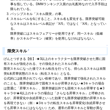
事を指している。DMMランキング入賞のお礼配布なので入手手段は
限られている。
パッシブスキル「スキル限突」の事。
スキルレベルを6にすること。スキル名も変化する。限界突破可能
なスキルはスキルレベル表記が「X/5」ではなく「X/6」となってい
る。
限界突破にはスキルフェアリーが使用できず、同一スキル（低確
率）かスキルデーモン（確実）を使用しなければならない。
↑
†
限突スキル
げんとつすきる【俗】-★3以上のキャラクターを限界突破させた際に固
有スキルが強化される、その強化されたスキルの事。
限突スキルになった後でスキル転生を行っても、得られるスキルは未限
突&未昇華状態のスキル（転生スキル）となる。
公式的には使用されていない俗称であり、限界突破で強化されたスキル
のことも、限界突破以外で固有スキルが昇華されない★3キャラの場合
は普通に「昇華スキル」、限界突破以外でも固有スキルが昇華する★3
キャラや★4以上のキャラの場合は「さらなる昇華スキル」と呼称され
るが、昇華変化や永続昇華といった効果でも限界突破状態の昇華スキル
を再現できない（例：★3キャラの転生スキルを昇華変化/永続昇華させ
ても昇華スキルにはならない）ため、通常の昇華スキルと挙動が異な