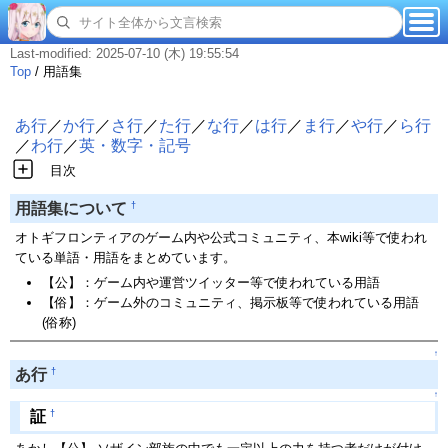
Last-modified: 2025-07-10 (木) 19:55:54
Top
/
用語集
あ行
／
か行
／
さ行
／
た行
／
な行
／
は行
／
ま行
／
や行
／
ら行
／
わ行
／
英・数字・記号
目次
†
用語集について
オトギフロンティアのゲーム内や公式コミュニティ、本wiki等で使われ
ている単語・用語をまとめています。
【公】：ゲーム内や運営ツイッター等で使われている用語
【俗】：ゲーム外のコミュニティ、掲示板等で使われている用語
(俗称)
↑
†
あ行
↑
†
証