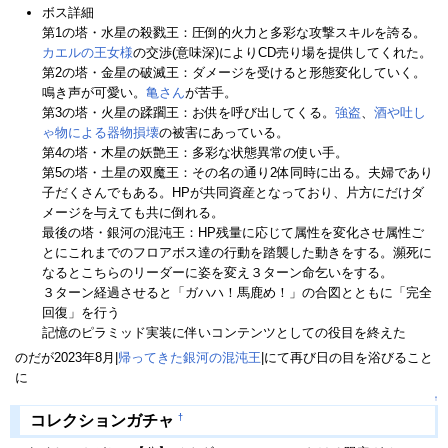
ボス詳細
第1の塔・水星の殺戮王：圧倒的火力と多彩な攻撃スキルを誇る。
カエルの王女様
の交渉(意味深)によりCD売り場を提供してくれた。
第2の塔・金星の破滅王：ダメージを受けると形態変化していく。
鳴き声が可愛い。
亀さん
が苦手。
第3の塔・火星の蹂躙王：お供を呼び出してくる。
強盗
、
酒や吐し
ゃ物による器物損壊
の被害にあっている。
第4の塔・木星の妖艶王：多彩な状態異常の使い手。
第5の塔・土星の双魔王：その名の通り2体同時に出る。夫婦であり
子だくさんでもある。HPが共同資産となっており、片方にだけダ
メージを与えても共に倒れる。
最後の塔・銀河の混沌王：HP残量に応じて属性を変化させ属性ご
とにこれまでのフロアボス達の行動を踏襲した動きをする。瀕死に
なるとこちらのリーダーに姿を変え３ターン命乞いをする。
３ターン経過させると「ガハハ！馬鹿め！」の合図とともに「完全
回復」を行う
記憶のピラミッド実装に伴いコンテンツとしての役目を終えた
のだが2023年8月|
帰ってきた銀河の混沌王
|にて再び日の目を浴びること
に
↑
†
コレクションガチャ