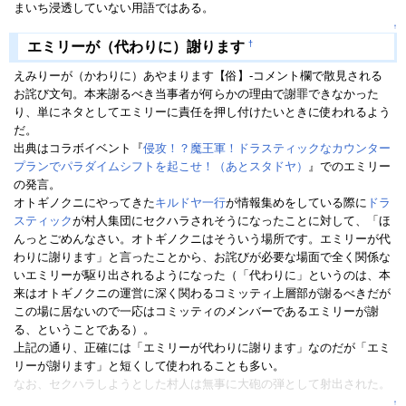
まいち浸透していない用語ではある。
↑
†
エミリーが（代わりに）謝ります
えみりーが（かわりに）あやまります【俗】-コメント欄で散見される
お詫び文句。本来謝るべき当事者が何らかの理由で謝罪できなかった
り、単にネタとしてエミリーに責任を押し付けたいときに使われるよう
だ。
出典はコラボイベント『
侵攻！？魔王軍！ドラスティックなカウンター
プランでパラダイムシフトを起こせ！（あとスタドヤ）
』でのエミリー
の発言。
オトギノクニにやってきた
キル
ドヤ
一行
が情報集めをしている際に
ドラ
スティック
が村人集団にセクハラされそうになったことに対して、「ほ
んっとごめんなさい。オトギノクニはそういう場所です。エミリーが代
わりに謝ります」と言ったことから、お詫びが必要な場面で全く関係な
いエミリーが駆り出されるようになった（「代わりに」というのは、本
来はオトギノクニの運営に深く関わるコミッティ上層部が謝るべきだが
この場に居ないので一応はコミッティのメンバーであるエミリーが謝
る、ということである）。
上記の通り、正確には「エミリーが代わりに謝ります」なのだが「エミ
リーが謝ります」と短くして使われることも多い。
なお、セクハラしようとした村人は無事に大砲の弾として射出された。
↑