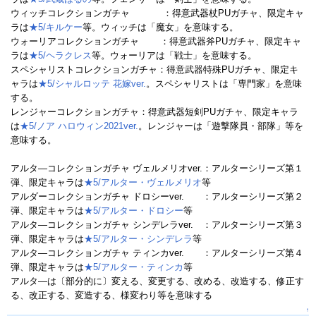
ウィッチコレクションガチャ ：得意武器杖PUガチャ、限定キャ
ラは
★5/キルケー
等。ウィッチは「魔女」を意味する。
ウォーリアコレクションガチャ ：得意武器斧PUガチャ、限定キャ
ラは
★5/ヘラクレス
等。ウォーリアは「戦士」を意味する。
スペシャリストコレクションガチャ：得意武器特殊PUガチャ、限定キ
ャラは
★5/シャルロッテ 花嫁ver.
。スペシャリストは「専門家」を意味
する。
レンジャーコレクションガチャ：得意武器短剣PUガチャ、限定キャラ
は
★5/ノア ハロウィン2021ver.
。レンジャーは「遊撃隊員・部隊」等を
意味する。
アルタ―コレクションガチャ ヴェルメリオver.：アルターシリーズ第１
弾、限定キャラは
★5/アルター・ヴェルメリオ
等
アルダーコレクションガチャ ドロシーver. ：アルターシリーズ第２
弾、限定キャラは
★5/アルター・ドロシー
等
アルタ―コレクションガチャ シンデレラver. ：アルターシリーズ第３
弾、限定キャラは
★5/アルター・シンデレラ
等
アルタ―コレクションガチャ ティンカver. ：アルターシリーズ第４
弾、限定キャラは
★5/アルター・ティンカ
等
アルタ―は〔部分的に〕変える、変更する、改める、改造する、修正す
る、改正する、変造する、様変わり等を意味する
↑