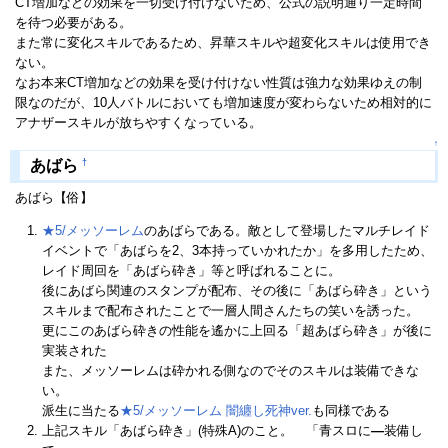
CT増加などの効果を一切受け付けないため、公式の説明通り一定時間
を待つ必要がある。
また常に変化スキルであるため、昇華スキルや超変化スキルは使用でき
ない。
なお本来CT増加などの効果を受け付けない性質は強力な効果ゆえの制
限なのだが、10人バトルにおいても増加速度が変わらないため相対的に
アナザースキルが放ちやすくなっている。
↑
†
あばら
あばら【俗】
★5/メッソーレム
のあばらである。敵として登場したマルチレイド
イベントで「あばらを2、3本持っていかれたか」を多用したため、
レイド周回を「あばら砕き」等と呼ばれることに。
後にあばら関連のスタンプが配布、その後に「あばら砕き」という
スキルまで配布されたことで一層人間さんたちの笑いを誘った。
更にこのあばら砕きの性能を遙かに上回る「超あばら砕き」が後に
実装された
また、メッソーレムは砕かれる側なのでそのスキルは装備できな
い。
派生に当たる
★5/メッソーレム 闇纏し死神ver.
も同様である
上記スキル「あばら砕き」(特殊A)のこと。 「青スロに
―
装備し