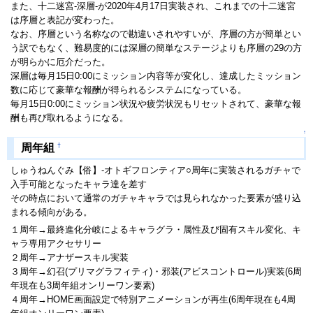
また、十二迷宮-深層-が2020年4月17日実装され、これまでの十二迷宮
は序層と表記が変わった。
なお、序層という名称なので勘違いされやすいが、序層の方が簡単とい
う訳でもなく、難易度的には深層の簡単なステージよりも序層の29の方
が明らかに厄介だった。
深層は毎月15日0:00にミッション内容等が変化し、達成したミッション
数に応じて豪華な報酬が得られるシステムになっている。
毎月15日0:00にミッション状況や疲労状況もリセットされて、豪華な報
酬も再び取れるようになる。
↑
†
周年組
しゅうねんぐみ【俗】-オトギフロンティア○周年に実装されるガチャで
入手可能となったキャラ達を差す
その時点において通常のガチャキャラでは見られなかった要素が盛り込
まれる傾向がある。
１周年→最終進化分岐によるキャラグラ・属性及び固有スキル変化、キ
ャラ専用アクセサリー
２周年→アナザースキル実装
３周年→幻召(プリマグラフィティ)・邪装(アビスコントロール)実装(6周
年現在も3周年組オンリーワン要素)
４周年→HOME画面設定で特別アニメーションが再生(6周年現在も4周