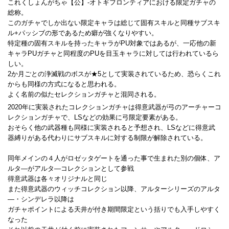
これくしょんがちゃ【公】-オトギフロンティアにおける限定ガチャの
総称。
このガチャでしか出ない限定キャラは総じて固有スキルと同種サブスキ
ル+パッシブの形であるため癖が強くなりやすい。
特定種の固有スキルを持ったキャラがPU対象ではあるが、一応他の新
キャラPUガチャと同程度のPUを目玉キャラに対しては行われているら
しい。
2か月ごとの浄滅戦のボスが★5として実装されているため、恐らくこれ
からも同様の方式になると思われる。
よく名前の似たセレクションガチャと混同される。
2020年に実装されたコレクションガチャは得意武器が弓のアーチャーコ
レクションガチャで、LSなどの効果に弓限定要素がある。
おそらく他の武器種も同様に実装されると予想され、LSなどに得意武
器縛りがある代わりにサブスキルに対する制限が解除されている。
同年メインの４人がロゼッタゲートを通った事で生まれた別の個体、ア
ルタ―がアルタ―コレクションとして参戦
得意武器は各々オリジナルと同じ
また得意武器のウィッチコレクション以降、アルターシリーズのアルタ
―・シンデレラ以降は
ガチャポイントによる天井が付き期間限定という括りでも入手しやすく
なった