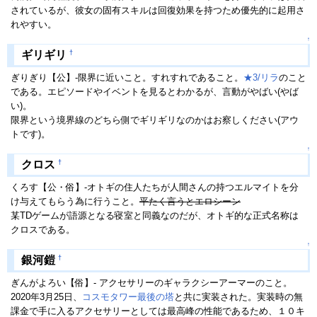
されているが、彼女の固有スキルは回復効果を持つため優先的に起用さ
れやすい。
↑
†
ギリギリ
ぎりぎり【公】-限界に近いこと。すれすれであること。
★3/リラ
のこと
である。エピソードやイベントを見るとわかるが、言動がやばい(やば
い)。
限界という境界線のどちら側でギリギリなのかはお察しください(アウ
トです)。
↑
†
クロス
くろす【公・俗】-オトギの住人たちが人間さんの持つエルマイトを分
け与えてもらう為に行うこと。
平たく言うとエロシーン
某TDゲームが語源となる寝室と同義なのだが、オトギ的な正式名称は
クロスである。
↑
†
銀河鎧
ぎんがよろい【俗】- アクセサリーのギャラクシーアーマーのこと。
2020年3月25日、
コスモタワー最後の塔
と共に実装された。実装時の無
課金で手に入るアクセサリーとしては最高峰の性能であるため、１０キ