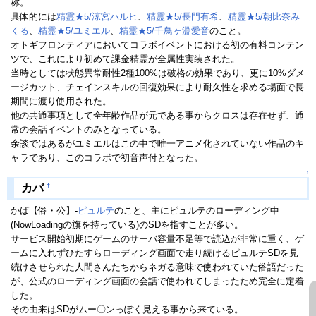
称。
具体的には
精霊★5/涼宮ハルヒ
、
精霊★5/長門有希
、
精霊★5/朝比奈み
くる
、
精霊★5/ユミエル
、
精霊★5/千鳥ヶ淵愛音
のこと。
オトギフロンティアにおいてコラボイベントにおける初の有料コンテン
ツで、これにより初めて課金精霊が全属性実装された。
当時としては状態異常耐性2種100%は破格の効果であり、更に10%ダメ
ージカット、チェインスキルの回復効果により耐久性を求める場面で長
期間に渡り使用された。
他の共通事項として全年齢作品が元である事からクロスは存在せず、通
常の会話イベントのみとなっている。
余談ではあるがユミエルはこの中で唯一アニメ化されていない作品のキ
ャラであり、このコラボで初音声付となった。
↑
†
カバ
かば【俗・公】-
ピュルテ
のこと、主にピュルテのローディング中
(NowLoadingの旗を持っている)のSDを指すことが多い。
サービス開始初期にゲームのサーバ容量不足等で読込が非常に重く、ゲ
ームに入れずひたすらローディング画面で走り続けるピュルテSDを見
続けさせられた人間さんたちからネガる意味で使われていた俗語だった
が、公式のローディング画面の会話で使われてしまったため完全に定着
した。
その由来はSDがムー〇ンっぽく見える事から来ている。