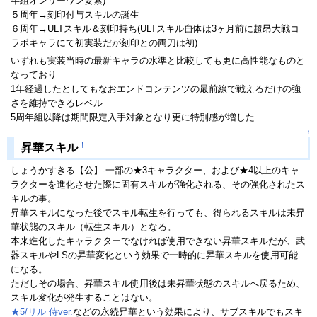
年組オンリーワン要素)
５周年→刻印付与スキルの誕生
６周年→ULTスキル＆刻印持ち(ULTスキル自体は3ヶ月前に超昂大戦コ
ラボキャラにて初実装だが刻印との両刀は初)
いずれも実装当時の最新キャラの水準と比較しても更に高性能なものと
なっており
1年経過したとしてもなおエンドコンテンツの最前線で戦えるだけの強
さを維持できるレベル
5周年組以降は期間限定入手対象となり更に特別感が増した
↑
†
昇華スキル
しょうかすきる【公】-一部の★3キャラクター、および★4以上のキャ
ラクターを進化させた際に固有スキルが強化される、その強化されたス
キルの事。
昇華スキルになった後でスキル転生を行っても、得られるスキルは未昇
華状態のスキル（転生スキル）となる。
本来進化したキャラクターでなければ使用できない昇華スキルだが、武
器スキルやLSの昇華変化という効果で一時的に昇華スキルを使用可能
になる。
ただしその場合、昇華スキル使用後は未昇華状態のスキルへ戻るため、
スキル変化が発生することはない。
★5/リル 侍ver.
などの永続昇華という効果により、サブスキルでもスキ