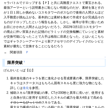
ャラバトルでドロップする【Ｐ】と共に高難度クエストで重宝される。
最強アーマーという説明書きに恥じない性能なのだが、素材を落とすの
が１日１回しか挑めないコスモタワーのボスなので後発の人間さんほど
入手難度が跳ね上がる。基本的には素材を集めて作成するが完成品その
ものがドロップしたという報告もある。しかし、確率が非常に低いため
お目にかかれた人間さんは少ないだろう。2022年3月1日コスモタワー
の廃止に伴い実装された記憶のピラミッドの交換報酬にてレシピと素材
が交換可能になったことで入手は格段に容易となった。とはいえこちら
ではギャラクシーアーマーより新アクセサリのデイブレイクのレシピと
素材が優先して交換することになるだろう
→ 関連項目
Ｐ
↑
†
限界突破
げんかいとっぱ【公】
最終進化後のキャラを更に進化させる育成要素の事。限界突破した
キャラはステータスはもちろん固有スキルも更に強力な物になる。
詳しくは
進化
を参照。
補助スキル｢限界突破｣の事。CTが200秒と異常に長いが、使用する
と自身が次に使用する対応したスキルの威力を最大4倍まで高める
ドロシーもびっくりの
スキルである。
最大火力構成の話をしている時に出る「限界突破」は大体こちらの