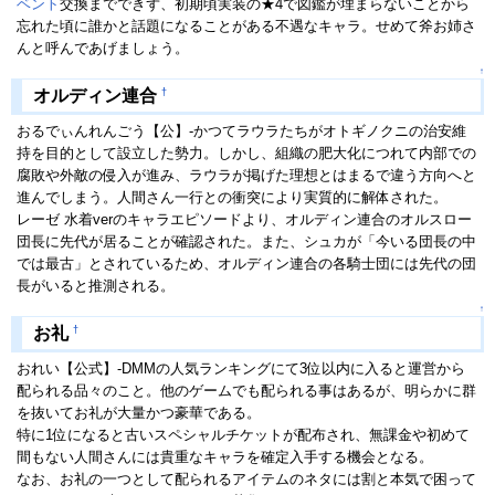
ベント
交換までできず、初期頃実装の★4で図鑑が埋まらないことから
忘れた頃に誰かと話題になることがある不遇なキャラ。せめて斧お姉さ
んと呼んであげましょう。
↑
†
オルディン連合
おるでぃんれんごう【公】-かつてラウラたちがオトギノクニの治安維
持を目的として設立した勢力。しかし、組織の肥大化につれて内部での
腐敗や外敵の侵入が進み、ラウラが掲げた理想とはまるで違う方向へと
進んでしまう。人間さん一行との衝突により実質的に解体された。
レーゼ 水着verのキャラエピソードより、オルディン連合のオルスロー
団長に先代が居ることが確認された。また、シュカが「今いる団長の中
では最古」とされているため、オルディン連合の各騎士団には先代の団
長がいると推測される。
↑
†
お礼
おれい【公式】-DMMの人気ランキングにて3位以内に入ると運営から
配られる品々のこと。他のゲームでも配られる事はあるが、明らかに群
を抜いてお礼が大量かつ豪華である。
特に1位になると古いスペシャルチケットが配布され、無課金や初めて
間もない人間さんには貴重なキャラを確定入手する機会となる。
なお、お礼の一つとして配られるアイテムのネタには割と本気で困って