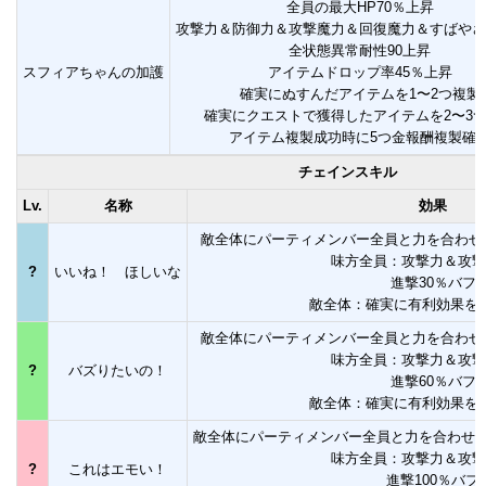
全員の最大HP70％上昇
攻撃力＆防御力＆攻撃魔力＆回復魔力＆すばやさ
全状態異常耐性90上昇
スフィアちゃんの加護
アイテムドロップ率45％上昇
確実にぬすんだアイテムを1〜2つ複製
確実にクエストで獲得したアイテムを2〜3
アイテム複製成功時に5つ金報酬複製確
チェインスキル
Lv.
名称
効果
敵全体にパーティメンバー全員と力を合わせ
味方全員：攻撃力＆攻撃
?
いいね！ ほしいな
進撃30％バフ
敵全体：確実に有利効果を
敵全体にパーティメンバー全員と力を合わせ
味方全員：攻撃力＆攻撃
?
バズりたいの！
進撃60％バフ
敵全体：確実に有利効果を
敵全体にパーティメンバー全員と力を合わせ
味方全員：攻撃力＆攻撃
?
これはエモい！
進撃100％バフ