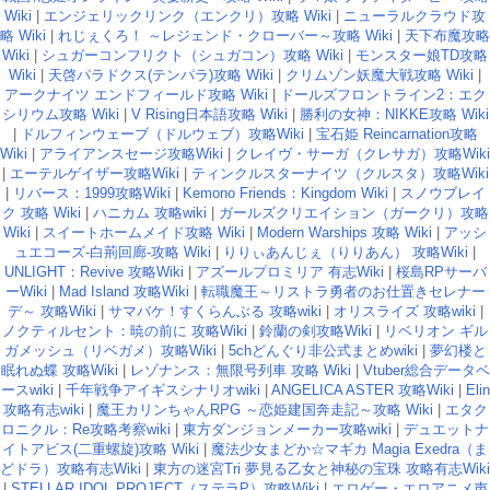
Wiki
|
エンジェリックリンク（エンクリ）攻略 Wiki
|
ニューラルクラウド攻
略 Wiki
|
れじぇくろ！ ～レジェンド・クローバー～攻略 Wiki
|
天下布魔攻略
Wiki
|
シュガーコンフリクト（シュガコン）攻略 Wiki
|
モンスター娘TD攻略
Wiki
|
天啓パラドクス(テンパラ)攻略 Wiki
|
クリムゾン妖魔大戦攻略 Wiki
|
アークナイツ エンドフィールド攻略 Wiki
|
ドールズフロントライン2：エク
シリウム攻略 Wiki
|
V Rising日本語攻略 Wiki
|
勝利の女神：NIKKE攻略 Wiki
|
ドルフィンウェーブ（ドルウェブ）攻略Wiki
|
宝石姫 Reincarnation攻略
Wiki
|
アライアンスセージ攻略Wiki
|
クレイヴ・サーガ（クレサガ）攻略Wiki
|
エーテルゲイザー攻略Wiki
|
ティンクルスターナイツ（クルスタ）攻略Wiki
|
リバース：1999攻略Wiki
|
Kemono Friends：Kingdom Wiki
|
スノウブレイ
ク 攻略 Wiki
|
ハニカム 攻略wiki
|
ガールズクリエイション（ガークリ）攻略
Wiki
|
スイートホームメイド攻略 Wiki
|
Modern Warships 攻略 Wiki
|
アッシ
ュエコーズ-白荊回廊-攻略 Wiki
|
りりぃあんじぇ（りりあん） 攻略Wiki
|
UNLIGHT：Revive 攻略Wiki
|
アズールプロミリア 有志Wiki
|
桜島RPサーバ
ーWiki
|
Mad Island 攻略Wiki
|
転職魔王～リストラ勇者のお仕置きセレナー
デ～ 攻略Wiki
|
サマバケ！すくらんぶる 攻略wiki
|
オリスライズ 攻略wiki
|
ノクティルセント：暁の前に 攻略Wiki
|
鈴蘭の剣攻略Wiki
|
リベリオン ギル
ガメッシュ（リベガメ）攻略Wiki
|
5chどんぐり非公式まとめwiki
|
夢幻楼と
眠れぬ蝶 攻略Wiki
|
レゾナンス：無限号列車 攻略 Wiki
|
Vtuber総合データベ
ースwiki
|
千年戦争アイギスシナリオwiki
|
ANGELICA ASTER 攻略Wiki
|
Elin
攻略有志wiki
|
魔王カリンちゃんRPG ～恋姫建国奔走記～攻略 Wiki
|
エタク
ロニクル：Re攻略考察wiki
|
東方ダンジョンメーカー攻略wiki
|
デュエットナ
イトアビス(二重螺旋)攻略 Wiki
|
魔法少女まどか☆マギカ Magia Exedra（ま
どドラ）攻略有志Wiki
|
東方の迷宮Tri 夢見る乙女と神秘の宝珠 攻略有志Wiki
|
STELLAR IDOL PROJECT（ステラP）攻略Wiki
|
エロゲー・エロアニメ声