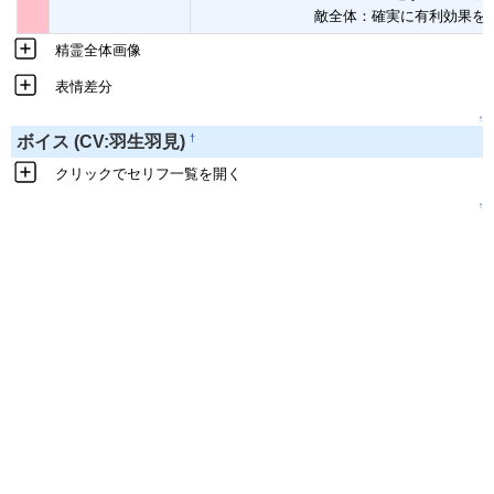
敵全体：確実に有利効果を
精霊全体画像
表情差分
↑
†
ボイス (CV:羽生羽見)
クリックでセリフ一覧を開く
↑