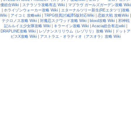
優総合Wiki
|
ステラソラ攻略有志 Wiki
|
マブラヴ ガールズガーデン攻略 Wiki
|
ホライゾンウォーカー攻略 Wiki
|
エターナルツリー新生(REエタツリ)攻略
Wiki
|
アイコミ 攻略wiki
|
TRPG怪異討滅譚5版対応Wiki
|
恋姫大戦 攻略Wiki
|
テクロノス攻略 Wiki
|
対魔忍スクワッド攻略 Wiki
|
bloxd攻略 Wiki
|
邪神戦
記ルルイエ少女隊攻略 Wiki
|
キラーイン攻略 Wiki
|
Acacia総合有志wiki
|
DRAPLINE攻略 Wiki
|
レゾナンスリリウム（レゾリリ）攻略 Wiki
|
ドットア
ビスX攻略 Wiki
|
アストラエ・オラティオ（アスオラ）攻略 Wiki