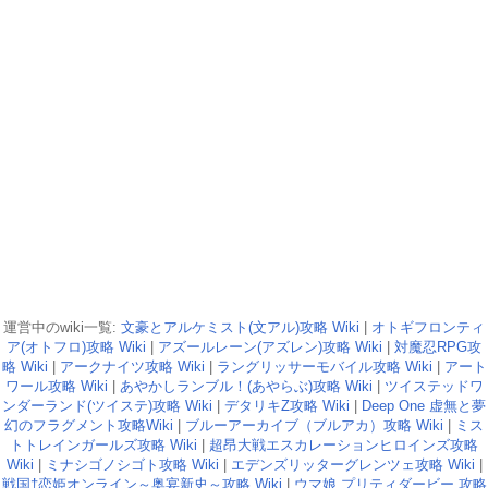
運営中のwiki一覧:
文豪とアルケミスト(文アル)攻略 Wiki
|
オトギフロンティ
ア(オトフロ)攻略 Wiki
|
アズールレーン(アズレン)攻略 Wiki
|
対魔忍RPG攻
略 Wiki
|
アークナイツ攻略 Wiki
|
ラングリッサーモバイル攻略 Wiki
|
アート
ワール攻略 Wiki
|
あやかしランブル！(あやらぶ)攻略 Wiki
|
ツイステッドワ
ンダーランド(ツイステ)攻略 Wiki
|
デタリキZ攻略 Wiki
|
Deep One 虚無と夢
幻のフラグメント攻略Wiki
|
ブルーアーカイブ（ブルアカ）攻略 Wiki
|
ミス
トトレインガールズ攻略 Wiki
|
超昂大戦エスカレーションヒロインズ攻略
Wiki
|
ミナシゴノシゴト攻略 Wiki
|
エデンズリッターグレンツェ攻略 Wiki
|
戦国†恋姫オンライン～奥宴新史～攻略 Wiki
|
ウマ娘 プリティダービー 攻略