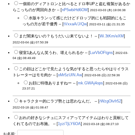
一個前のディアトロンと比べるとドロ率UPと盗む複製があるか
らこっちのが周回向きか -- [
nP5wbiHd6OM
]
2022-03-03 (木) 19:06:38
水版キランって感じだけどドロップ的にも戦闘的にもこ
っちの方が若干優秀 -- [
tVxxaA/J/Qw
]
2022-03-11 (金) 21:31:35
まだ闇来ないの？もうだいぶ来てないよ！ -- [
Wi.3tKm/eXM
]
2022-03-04 (金) 07:50:39
寝室1あんなん笑うわ、堪えられるか -- [
LurVbOFtgns
]
2022-03-
04 (金) 08:49:49
この顔はどこかで見たような気がすると思ったらやはりイラス
トレーターはモモ肉か -- [
oMr5zUIN.Aw
]
2022-03-06 (日) 22:59:36
お顔に特徴ありますねー -- [
mk.GWAj4ops
]
2022-03-06 (日)
23:37:21
キャラクター的にラブ勢とは思わなんだ。 -- [
rWzgOlvfr52
]
2022-03-18 (金) 01:08:47
おれの好きなシチュにスフィアってアイテムはわりと貢献して
くれてるのでお布施。 -- [
1yz/7jLY6OA
]
2022-03-18 (金) 08:27:10
お名前: