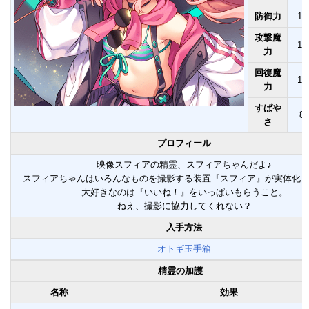
防御力
15
攻撃魔
11
力
回復魔
11
力
すばや
89
さ
プロフィール
映像スフィアの精霊、スフィアちゃんだよ♪
スフィアちゃんはいろんなものを撮影する装置『スフィア』が実体化
大好きなのは『いいね！』をいっぱいもらうこと。
ねえ、撮影に協力してくれない？
入手方法
オトギ玉手箱
精霊の加護
名称
効果