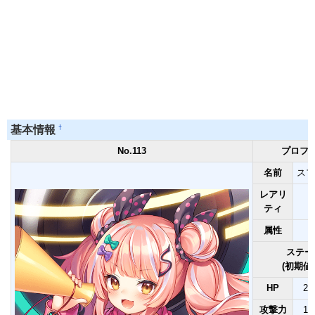
†
基本情報
No.113
プロフ
名前
スフ
レアリ
ティ
属性
ステー
(初期値
HP
28
攻撃力
13