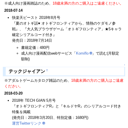
※成人向け漫画雑誌のため、
18歳未満の方のご購入はご遠慮ください。
2018-07-14
快楽天ビースト 2018年8月号
『夏のオトギ話♥ オトギフロンティアから、情熱のケダモノ参
戦』、『大人気ブラウザゲーム「オトギフロンティア」★5キャラ
確定シリアルコード付き』
発売日：2018年7月14日
書籍定価：480円
成人向け漫画配信webサービス「
Komiflo
🌐
」で読む(月額定
額制)
↑
†
テックジャイアン
※アダルトゲームカタログ雑誌のため、
18歳未満の方のご購入はご遠慮
ください。
2018-03-20
2018年 TECH GIAN 5月号
『オトギフロンティアR』と『キルドヤR』のシリアルコード付き
特集を掲載
(発売日：2018年3月20日、特別定価：1680円)
運営Twitterリンク
🌐