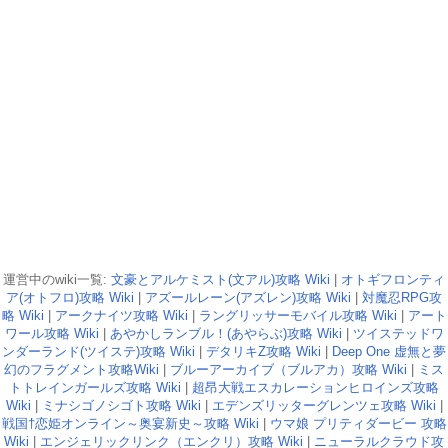
運営中のwiki一覧:
文豪とアルケミスト(文アル)攻略 Wiki
|
オトギフロンティ
ア(オトフロ)攻略 Wiki
|
アズールレーン(アズレン)攻略 Wiki
|
対魔忍RPG攻
略 Wiki
|
アークナイツ攻略 Wiki
|
ラングリッサーモバイル攻略 Wiki
|
アート
ワール攻略 Wiki
|
あやかしランブル！(あやらぶ)攻略 Wiki
|
ツイステッドワ
ンダーランド(ツイステ)攻略 Wiki
|
デタリキZ攻略 Wiki
|
Deep One 虚無と夢
幻のフラグメント攻略Wiki
|
ブルーアーカイブ（ブルアカ）攻略 Wiki
|
ミス
トトレインガールズ攻略 Wiki
|
超昂大戦エスカレーションヒロインズ攻略
Wiki
|
ミナシゴノシゴト攻略 Wiki
|
エデンズリッターグレンツェ攻略 Wiki
|
戦国†恋姫オンライン～奥宴新史～攻略 Wiki
|
ウマ娘 プリティダービー 攻略
Wiki
|
エンジェリックリンク（エンクリ）攻略 Wiki
|
ニューラルクラウド攻