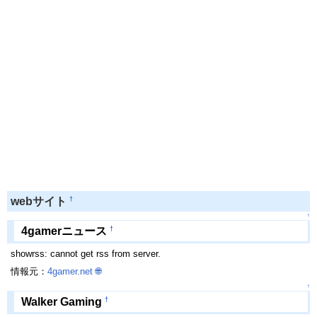
†
webサイト
↑
†
4gamerニュース
showrss: cannot get rss from server.
情報元：
4gamer.net
🌐
↑
†
Walker Gaming