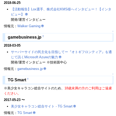
2018-06-25
【活動報告】Lox選手、株式会社KMS様へインタビュー！【インタ
ビュー】
🌐
開発/運営インタビュー
情報元：
Walker Gaming
🌐
↑
†
gamebusiness.jp
2018-03-05
サーバーサイドの民主化を目指してー『オトギフロンティア』を通
じて訊くMicrosoft Azureの魅力
🌐
開発/運営インタビュー ※技術面中心
情報元：
gamebusiness.jp
🌐
↑
†
TG Smart
※美少女キャラコン総合サイトのため、
18歳未満の方のご利用はご遠慮
ください。
2017-05-23 〜
美少女キャラコン総合サイト - TG Smart
🌐
情報元：
TG Smart
🌐