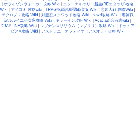
|
ホライゾンウォーカー攻略 Wiki
|
エターナルツリー新生(REエタツリ)攻略
Wiki
|
アイコミ 攻略wiki
|
TRPG怪異討滅譚5版対応Wiki
|
恋姫大戦 攻略Wiki
|
テクロノス攻略 Wiki
|
対魔忍スクワッド攻略 Wiki
|
bloxd攻略 Wiki
|
邪神戦
記ルルイエ少女隊攻略 Wiki
|
キラーイン攻略 Wiki
|
Acacia総合有志wiki
|
DRAPLINE攻略 Wiki
|
レゾナンスリリウム（レゾリリ）攻略 Wiki
|
ドットア
ビスX攻略 Wiki
|
アストラエ・オラティオ（アスオラ）攻略 Wiki