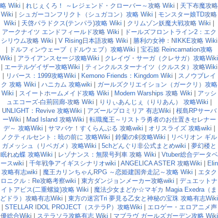
略 Wiki
|
れじぇくろ！ ～レジェンド・クローバー～攻略 Wiki
|
天下布魔攻略
Wiki
|
シュガーコンフリクト（シュガコン）攻略 Wiki
|
モンスター娘TD攻略
Wiki
|
天啓パラドクス(テンパラ)攻略 Wiki
|
クリムゾン妖魔大戦攻略 Wiki
|
アークナイツ エンドフィールド攻略 Wiki
|
ドールズフロントライン2：エク
シリウム攻略 Wiki
|
V Rising日本語攻略 Wiki
|
勝利の女神：NIKKE攻略 Wiki
|
ドルフィンウェーブ（ドルウェブ）攻略Wiki
|
宝石姫 Reincarnation攻略
Wiki
|
アライアンスセージ攻略Wiki
|
クレイヴ・サーガ（クレサガ）攻略Wiki
|
エーテルゲイザー攻略Wiki
|
ティンクルスターナイツ（クルスタ）攻略Wiki
|
リバース：1999攻略Wiki
|
Kemono Friends：Kingdom Wiki
|
スノウブレイ
ク 攻略 Wiki
|
ハニカム 攻略wiki
|
ガールズクリエイション（ガークリ）攻略
Wiki
|
スイートホームメイド攻略 Wiki
|
Modern Warships 攻略 Wiki
|
アッシ
ュエコーズ-白荊回廊-攻略 Wiki
|
りりぃあんじぇ（りりあん） 攻略Wiki
|
UNLIGHT：Revive 攻略Wiki
|
アズールプロミリア 有志Wiki
|
桜島RPサーバ
ーWiki
|
Mad Island 攻略Wiki
|
転職魔王～リストラ勇者のお仕置きセレナー
デ～ 攻略Wiki
|
サマバケ！すくらんぶる 攻略wiki
|
オリスライズ 攻略wiki
|
ノクティルセント：暁の前に 攻略Wiki
|
鈴蘭の剣攻略Wiki
|
リベリオン ギル
ガメッシュ（リベガメ）攻略Wiki
|
5chどんぐり非公式まとめwiki
|
夢幻楼と
眠れぬ蝶 攻略Wiki
|
レゾナンス：無限号列車 攻略 Wiki
|
Vtuber総合データベ
ースwiki
|
千年戦争アイギスシナリオwiki
|
ANGELICA ASTER 攻略Wiki
|
Elin
攻略有志wiki
|
魔王カリンちゃんRPG ～恋姫建国奔走記～攻略 Wiki
|
エタク
ロニクル：Re攻略考察wiki
|
東方ダンジョンメーカー攻略wiki
|
デュエットナ
イトアビス(二重螺旋)攻略 Wiki
|
魔法少女まどか☆マギカ Magia Exedra（ま
どドラ）攻略有志Wiki
|
東方の迷宮Tri 夢見る乙女と神秘の宝珠 攻略有志Wiki
|
STELLAR IDOL PROJECT（ステラP）攻略Wiki
|
エロゲー・エロアニメ声
優総合Wiki
|
ステラソラ攻略有志 Wiki
|
マブラヴ ガールズガーデン攻略 Wiki