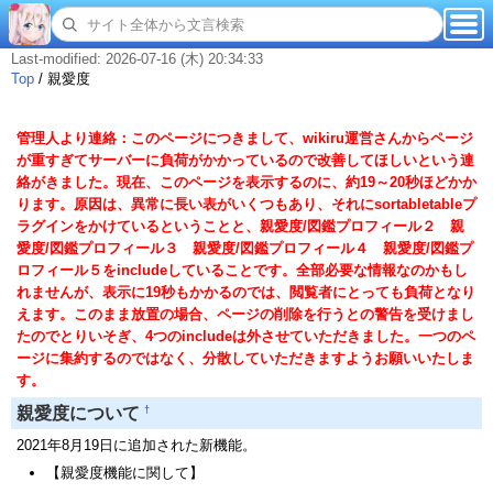
Last-modified: 2026-07-16 (木) 20:34:33
Top
/
親愛度
管理人より連絡：このページにつきまして、wikiru運営さんからページ
が重すぎてサーバーに負荷がかかっているので改善してほしいという連
絡がきました。現在、このページを表示するのに、約19～20秒ほどかか
ります。原因は、異常に長い表がいくつもあり、それにsortabletableプ
ラグインをかけているということと、親愛度/図鑑プロフィール２ 親
愛度/図鑑プロフィール３ 親愛度/図鑑プロフィール４ 親愛度/図鑑プ
ロフィール５をincludeしていることです。全部必要な情報なのかもし
れませんが、表示に19秒もかかるのでは、閲覧者にとっても負荷となり
えます。このまま放置の場合、ページの削除を行うとの警告を受けまし
たのでとりいそぎ、4つのincludeは外させていただきました。一つのペ
ージに集約するのではなく、分散していただきますようお願いいたしま
す。
†
親愛度について
2021年8月19日に追加された新機能。
【親愛度機能に関して】