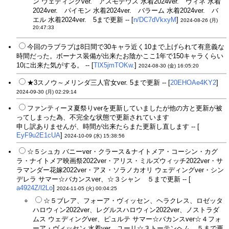
ン ウェディングver. アスモデウス 水着2024ver. ヴィネ 水着
2024ver. パイモン 水着2024ver. バラーム 水着2024ver. バ
エル 水着2024ver. 5まで更新 -- [
n/DC7dVkxyM
]
2024-08-26 (月)
20:47:33
今回のラブラブは8日間で30キャラ近く10まで上げられて有意義な
時間だった。ボーナス装備が出来たお陰かここ1年で150キャラくらい
10に出来た気がする。 -- [
TlX5jmTOKw.
]
2024-08-30 (金) 16:05:20
★3スノウ～メリンダ三人官女ver. 5まで更新 -- [
20EHOAe4KY2
]
2024-09-30 (月) 02:29:14
ファンティーヌ夏祭りverを更新していましたが他の方と更新が被
ってしまった為、不完全な状態で更新されています
申し訳ありませんが、時間が出来たらまた更新し直します -- [
EyF9u2E1cUA
]
2024-10-09 (水) 15:38:56
☆５シュカ バニーver・クラース＆ナイトメア・コーシン・カグ
ラ・ナイトメア映画祭2022ver・アリス・ミルズウィッチ2022ver・サ
ラマンダー花嫁2022ver・アヌ・ソラノカオリ ウェディングver・シン
デレラ サマー☆バカンスver、☆３シャン ５まで更新 -- [
a4924Z/l2Lo
]
2024-11-05 (火) 00:04:25
☆５ブレア、フォーア・ヴィッセン、ヘラクレス、ロゼッタ
ハロウィン2022ver、レグルスハロウィン2022ver、ノストラダ
ムス ウェディングver、ピュルテ サマー☆バカンスver☆４フォ
ーア・ヴィッセン 水着ver、ユーリ☆３トーテンヘム ５まで更