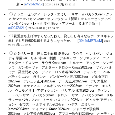
新 -- [
a4924Z/l2Lo
]
2024-11-18 (月) 23:12:12
☆５エーゼルディ・レッタ・エミリー サマー☆バカンスver・クレ
ア サマー☆バカンスver・オフィウクス〔新星〕☆４エーゼルディバ
レンタインver・レッタ 学生服ver・アゾール ５まで更新 -- [
a4924Z/l2Lo
]
2024-12-01 (日) 22:56:52
親愛度も上げやすくなったねぇ。貸し出し有りならボーナスキャラ
無しでも常時600%超えるようになったか。 -- [
D9x4oMP7UuM
]
2025-
05-05 (月) 01:55:32
☆５ペリーヌ 怪人二十面相 夏祭ver ラウラ ヘンネゼン ジュ
ディ 学園ver リル 侍ver 劉備 アルギッツ ソリマレディ ユノ
アルター・ドロシー ラウラXmas ver キルケー アルター・シンデ
レラ ガンダーヴァ アルター・ドロシーXmas2021ver ヴィルヘル
ミナ 羅生門めぐる ディアトロン水着2022ver ティンカー・ベル
パティシエver ガリレオ ガンダーヴァ正月2023ver ガルダ正月
2023ver アシュラ正月2023ver ナーガ正月2023ver アリス花嫁
2023ver オケアノス アルギッツバニー2023ver イナンナ エンリ
ル ヴェルメリオ -アディション- ベリアル 水着2024ver ティンカ
ー・ベル サマー☆バカンスver ドロシー サマー☆バカンスver リル
サマー☆バカンスver トール ハロウィン2024ver ピュルテ-アディシ
ョン- ゼウス ヘルアイドル2024ver ハデス エミリー
Xmas2024ver ティアマトXmas2024ver ジャコヴァ歌合戦
2025ver クレア歌合戦2025ver アプスー歌合戦2025ver オーディン