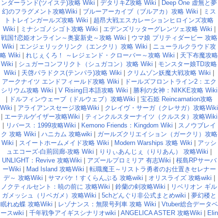
ンダーランド(ツイステ)攻略 Wiki
|
デタリキZ攻略 Wiki
|
Deep One 虚無と夢
幻のフラグメント攻略Wiki
|
ブルーアーカイブ（ブルアカ）攻略 Wiki
|
ミス
トトレインガールズ攻略 Wiki
|
超昂大戦エスカレーションヒロインズ攻略
Wiki
|
ミナシゴノシゴト攻略 Wiki
|
エデンズリッターグレンツェ攻略 Wiki
|
戦国†恋姫オンライン～奥宴新史～攻略 Wiki
|
ウマ娘 プリティダービー 攻略
Wiki
|
エンジェリックリンク（エンクリ）攻略 Wiki
|
ニューラルクラウド攻
略 Wiki
|
れじぇくろ！ ～レジェンド・クローバー～攻略 Wiki
|
天下布魔攻略
Wiki
|
シュガーコンフリクト（シュガコン）攻略 Wiki
|
モンスター娘TD攻略
Wiki
|
天啓パラドクス(テンパラ)攻略 Wiki
|
クリムゾン妖魔大戦攻略 Wiki
|
アークナイツ エンドフィールド攻略 Wiki
|
ドールズフロントライン2：エク
シリウム攻略 Wiki
|
V Rising日本語攻略 Wiki
|
勝利の女神：NIKKE攻略 Wiki
|
ドルフィンウェーブ（ドルウェブ）攻略Wiki
|
宝石姫 Reincarnation攻略
Wiki
|
アライアンスセージ攻略Wiki
|
クレイヴ・サーガ（クレサガ）攻略Wiki
|
エーテルゲイザー攻略Wiki
|
ティンクルスターナイツ（クルスタ）攻略Wiki
|
リバース：1999攻略Wiki
|
Kemono Friends：Kingdom Wiki
|
スノウブレイ
ク 攻略 Wiki
|
ハニカム 攻略wiki
|
ガールズクリエイション（ガークリ）攻略
Wiki
|
スイートホームメイド攻略 Wiki
|
Modern Warships 攻略 Wiki
|
アッシ
ュエコーズ-白荊回廊-攻略 Wiki
|
りりぃあんじぇ（りりあん） 攻略Wiki
|
UNLIGHT：Revive 攻略Wiki
|
アズールプロミリア 有志Wiki
|
桜島RPサーバ
ーWiki
|
Mad Island 攻略Wiki
|
転職魔王～リストラ勇者のお仕置きセレナー
デ～ 攻略Wiki
|
サマバケ！すくらんぶる 攻略wiki
|
オリスライズ 攻略wiki
|
ノクティルセント：暁の前に 攻略Wiki
|
鈴蘭の剣攻略Wiki
|
リベリオン ギル
ガメッシュ（リベガメ）攻略Wiki
|
5chどんぐり非公式まとめwiki
|
夢幻楼と
眠れぬ蝶 攻略Wiki
|
レゾナンス：無限号列車 攻略 Wiki
|
Vtuber総合データベ
ースwiki
|
千年戦争アイギスシナリオwiki
|
ANGELICA ASTER 攻略Wiki
|
Elin