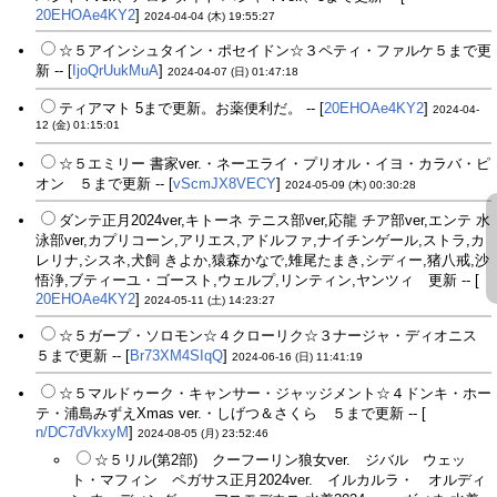
20EHOAe4KY2
]
2024-04-04 (木) 19:55:27
☆５アインシュタイン・ポセイドン☆３ペティ・ファルケ５まで更
新 -- [
IjoQrUukMuA
]
2024-04-07 (日) 01:47:18
ティアマト 5まで更新。お薬便利だ。 -- [
20EHOAe4KY2
]
2024-04-
12 (金) 01:15:01
☆５エミリー 書家ver.・ネーエライ・プリオル・イヨ・カラバ・ピ
オン ５まで更新 -- [
vScmJX8VECY
]
2024-05-09 (木) 00:30:28
ダンテ正月2024ver,キトーネ テニス部ver,応龍 チア部ver,エンテ 水
泳部ver,カプリコーン,アリエス,アドルファ,ナイチンゲール,ストラ,カ
レリナ,シスネ,犬飼 きよか,猿森かなで,雉尾たまき,シディー,猪八戒,沙
悟浄,ブティーユ・ゴースト,ウェルプ,リンティン,ヤンツィ 更新 -- [
20EHOAe4KY2
]
2024-05-11 (土) 14:23:27
☆５ガープ・ソロモン☆４クローリク☆３ナージャ・ディオニス
５まで更新 -- [
Br73XM4SIqQ
]
2024-06-16 (日) 11:41:19
☆５マルドゥーク・キャンサー・ジャッジメント☆４ドンキ・ホー
テ・浦島みずえXmas ver.・しげつ＆さくら ５まで更新 -- [
n/DC7dVkxyM
]
2024-08-05 (月) 23:52:46
☆５リル(第2部) クーフーリン狼女ver. ジバル ウェッ
ト・マフィン ペガサス正月2024ver. イルカルラ・ オルディ