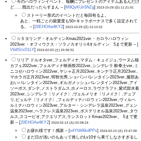
今のハロウィンイベント、報酬にプレゼントのアイテムあるんだけ
ど……既出だったらすまん -- [
M9QyKUx5NZg
]
2023-10-29 (日) 11:21:01
ストーリー形式のイベントだと毎回有るよ。
あと、一戦ごとの親愛度も50+キャラボーナスで多く設定されて
る。 -- [
20EHOAe4KY2
]
2023-10-29 (日) 13:13:32
☆５ヨリンデ・オルディンXmas2021ver.・カロラハロウィン
2023ver.・オフィウクス・ソラノカオリ☆4オルディン 5まで更新 -- [
V6i8S/xD1LY
]
2024-02-03 (土) 20:36:52
リリア ドルオタver.,フェルディナ,マダム・キュイジュ,ウーヌム猫
カフェ2022ver.,フェルディナ映画祭2022ver.,シンデレラ 酔拳士ver.,ミ
ニコゼハロウィン2022ver.,ヤシャ正月2023ver.,キンナラ正月2023ver.,
マホラガ正月2023ver.,明智光秀,ショパンバレンタイン2023ver.,服部あ
おいバレンタイン2023ver.,ギルガメッシュバレンタイン2023ver.,アイ
ソーポス,ダンテ,ノストラダムス,ホメーロス,ラヴクラフト,紫式部水着
2023ver.,シンデレラ〔リメイク〕,ヴェルメリオ〔リメイク〕,デュプ
リ,ピュルテ〔リメイク〕,フェルディナハロウィン2023ver.,ヴィルヘ
ルミナハロウィン2023ver.,アルター・シンデレラ温泉2023ver.,グェン
温泉2023ver.,ヘラクレス温泉2023ver.,ポステリオル温泉2023ver.,タウ
ルス,スコーピオ,アクエリアス,ランスロットXmas2023ver., 5まで更
新 -- [
20EHOAe4KY2
]
2024-02-13 (火) 02:08:24
お疲れ様です！感謝 -- [
o4YhM6kdPPs
]
2024-02-13 (火) 15:47:08
まだ日が浅いのもあって推しのLv10すら果てしなさすぎるし