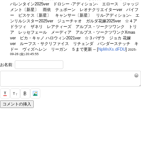
バレンタイン2025ver ドロシー -アディション- エロース ジャッジ
メント〔新星〕 雨依 テュポーン レオナクリエイターver パイフ
ー ピスケス〔新星〕 キャンサー〔新星〕 リル-アディション- エ
ンリルシスター2025ver ジューチャオ ガルダ花嫁2025ver ☆４ア
ドラツィ ザネリ レアティーズ アルブス・ツークツワンク トリ
ア レッセフェール メーディア アルブス・ツークツワンクXmas
ver ピカ・キャノ ハロウィン2021ver ☆３バザラ ジョカ 花嫁
ver ルーフス・サクリファイス リチェンダ バンダースナッチ キ
ドー ヴィズヘレン リーガン ５まで更新 -- [
NpMnXs.dFDU
]
2025-
09-26 (金) 20:45:55
お名前:
😀
T
T