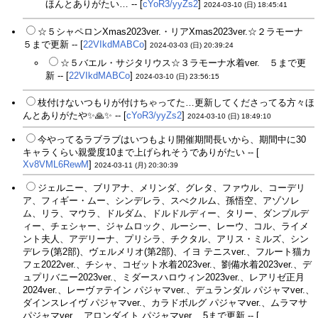
ほんとありがたい… -- [
cYoR3/yyZs2
]
2024-03-10 (日) 18:45:41
☆５シャペロンXmas2023ver.・リアXmas2023ver.☆２ラモーナ
５まで更新 -- [
22VIkdMABCo
]
2024-03-03 (日) 20:39:24
☆５バエル・サジタリウス☆３ラモーナ水着ver. ５まで更
新 -- [
22VIkdMABCo
]
2024-03-10 (日) 23:56:15
枝付けないつもりが付けちゃってた…更新してくださってる方々ほ
んとありがたや✨🙏✨ -- [
cYoR3/yyZs2
]
2024-03-10 (日) 18:49:10
今やってるラブラブはいつもより開催期間長いから、期間中に30
キャラくらい親愛度10まで上げられそうでありがたい -- [
Xv8VML6RewM
]
2024-03-11 (月) 20:30:39
ジェルニー、ブリアナ、メリンダ、グレタ、ファウル、コーデリ
ア、フィギー・ムー、シンデレラ、スぺクルム、孫悟空、アゾソレ
ム、リラ、マウラ、ドルダム、ドルドルディー、タリー、ダンプルデ
ィー、チェシャー、ジャムロック、ルーシー、レーウ、コル、ライメ
ント夫人、アデリーナ、プリシラ、チクタル、アリス・ミルズ、シン
デレラ(第2部)、ヴェルメリオ(第2部)、イヨ テニスver.、フルート猫カ
フェ2022ver.、チシャ、コゼット水着2023ver.、劉備水着2023ver.、デ
ュプリバニー2023ver.、ミダースハロウィン2023ver.、レアリゼ正月
2024ver.、レーヴァテイン パジャマver.、デュランダル パジャマver.、
ダインスレイヴ パジャマver.、カラドボルグ パジャマver.、ムラマサ
パジャマver.、アロンダイト パジャマver.、5まで更新 -- [