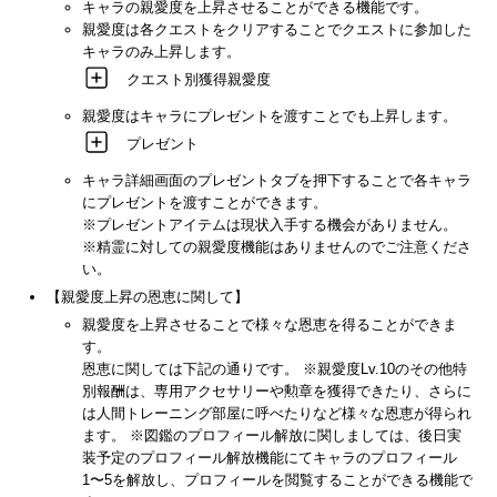
キャラの親愛度を上昇させることができる機能です。
親愛度は各クエストをクリアすることでクエストに参加した
キャラのみ上昇します。
クエスト別獲得親愛度
親愛度はキャラにプレゼントを渡すことでも上昇します。
プレゼント
キャラ詳細画面のプレゼントタブを押下することで各キャラ
にプレゼントを渡すことができます。
※プレゼントアイテムは現状入手する機会がありません。
※精霊に対しての親愛度機能はありませんのでご注意くださ
い。
【親愛度上昇の恩恵に関して】
親愛度を上昇させることで様々な恩恵を得ることができま
す。
恩恵に関しては下記の通りです。 ※親愛度Lv.10のその他特
別報酬は、専用アクセサリーや勲章を獲得できたり、さらに
は人間トレーニング部屋に呼べたりなど様々な恩恵が得られ
ます。 ※図鑑のプロフィール解放に関しましては、後日実
装予定のプロフィール解放機能にてキャラのプロフィール
1〜5を解放し、プロフィールを閲覧することができる機能で