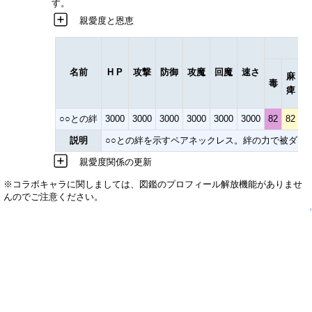
す。
親愛度と恩恵
名前
H P
攻撃
防御
攻魔
回魔
速さ
麻
毒
痺
○○との絆
3000
3000
3000
3000
3000
3000
82
82
8
説明
○○との絆を示すペアネックレス。絆の力で被ダメー
親愛度関係の更新
※コラボキャラに関しましては、図鑑のプロフィール解放機能がありませ
んのでご注意ください。
↑