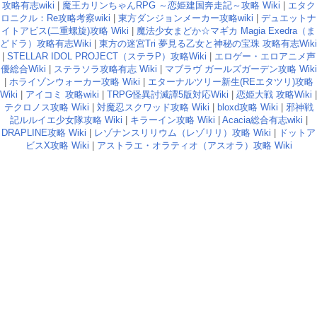
攻略有志wiki
|
魔王カリンちゃんRPG ～恋姫建国奔走記～攻略 Wiki
|
エタク
ロニクル：Re攻略考察wiki
|
東方ダンジョンメーカー攻略wiki
|
デュエットナ
イトアビス(二重螺旋)攻略 Wiki
|
魔法少女まどか☆マギカ Magia Exedra（ま
どドラ）攻略有志Wiki
|
東方の迷宮Tri 夢見る乙女と神秘の宝珠 攻略有志Wiki
|
STELLAR IDOL PROJECT（ステラP）攻略Wiki
|
エロゲー・エロアニメ声
優総合Wiki
|
ステラソラ攻略有志 Wiki
|
マブラヴ ガールズガーデン攻略 Wiki
|
ホライゾンウォーカー攻略 Wiki
|
エターナルツリー新生(REエタツリ)攻略
Wiki
|
アイコミ 攻略wiki
|
TRPG怪異討滅譚5版対応Wiki
|
恋姫大戦 攻略Wiki
|
テクロノス攻略 Wiki
|
対魔忍スクワッド攻略 Wiki
|
bloxd攻略 Wiki
|
邪神戦
記ルルイエ少女隊攻略 Wiki
|
キラーイン攻略 Wiki
|
Acacia総合有志wiki
|
DRAPLINE攻略 Wiki
|
レゾナンスリリウム（レゾリリ）攻略 Wiki
|
ドットア
ビスX攻略 Wiki
|
アストラエ・オラティオ（アスオラ）攻略 Wiki