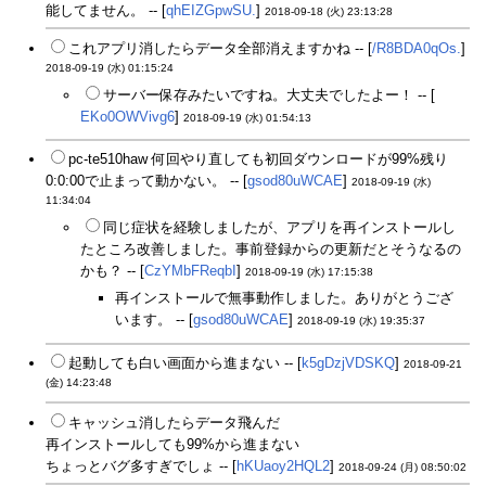
能してません。 -- [
qhEIZGpwSU.
]
2018-09-18 (火) 23:13:28
これアプリ消したらデータ全部消えますかね -- [
/R8BDA0qOs.
]
2018-09-19 (水) 01:15:24
サーバー保存みたいですね。大丈夫でしたよー！ -- [
EKo0OWVivg6
]
2018-09-19 (水) 01:54:13
pc-te510haw 何回やり直しても初回ダウンロードが99%残り
0:0:00で止まって動かない。 -- [
gsod80uWCAE
]
2018-09-19 (水)
11:34:04
同じ症状を経験しましたが、アプリを再インストールし
たところ改善しました。事前登録からの更新だとそうなるの
かも？ -- [
CzYMbFReqbI
]
2018-09-19 (水) 17:15:38
再インストールで無事動作しました。ありがとうござ
います。 -- [
gsod80uWCAE
]
2018-09-19 (水) 19:35:37
起動しても白い画面から進まない -- [
k5gDzjVDSKQ
]
2018-09-21
(金) 14:23:48
キャッシュ消したらデータ飛んだ
再インストールしても99%から進まない
ちょっとバグ多すぎでしょ -- [
hKUaoy2HQL2
]
2018-09-24 (月) 08:50:02