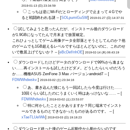
2019-01-13 (日) 23:34:59
こっちは逆にWi-Fiだとローディングで止まって４Gでや
ると戦闘終われる謎 -- [
SOLpumiGuSM
]
2019-01-27 (日) 14:37:31
試してみようと思ったんだが、インストール後のダウンロード
が1.9GBになってたんで月末まで放置確定。
これひょっとしてゲーム画像データ全部落とそうとしてんのか？他
のゲームでも1GB超えるレベルですらほとんどないのに、これのせ
いで敷居上げてないか？ -- [
eBcDef/nhOE
]
2019-02-14 (木) 06:43:19
ダウンロードしたけどデータのダウンロードで99%から進まな
い……再インストールも試したけどダメ。どうしたらいいのだろう
か……機種ASUS ZenFone 3 Max バージョンandroid7 -- [
FDWWhdwskv.
]
2019-03-02 (土) 23:34:16
あ、書き込んだ後にもう一回試したら今度は行けた……
10回くらい試したのにうまくいく時はあっけないな…… -- [
FDWWhdwskv.
]
2019-03-02 (土) 23:53:07
特に何かしたこととかありますか？同じ端末でインスト
ールできるものとできなかったものがあるのです。 -- [
xTaeTLUeIWk
]
2019-03-03 (日) 19:18:23
ダウンロード終った後のゲーム起動中から動かないのです