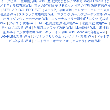
イトアビス(二重螺旋)攻略 Wiki
|
魔法少女まどか☆マギカ Magia Exedra（ま
どドラ）攻略有志Wiki
|
東方の迷宮Tri 夢見る乙女と神秘の宝珠 攻略有志Wiki
|
STELLAR IDOL PROJECT（ステラP）攻略Wiki
|
エロゲー・エロアニメ声
優総合Wiki
|
ステラソラ攻略有志 Wiki
|
マブラヴ ガールズガーデン攻略 Wiki
|
ホライゾンウォーカー攻略 Wiki
|
エターナルツリー新生(REエタツリ)攻略
Wiki
|
アイコミ 攻略wiki
|
TRPG怪異討滅譚5版対応Wiki
|
恋姫大戦 攻略Wiki
|
テクロノス攻略 Wiki
|
対魔忍スクワッド攻略 Wiki
|
bloxd攻略 Wiki
|
邪神戦
記ルルイエ少女隊攻略 Wiki
|
キラーイン攻略 Wiki
|
Acacia総合有志wiki
|
DRAPLINE攻略 Wiki
|
レゾナンスリリウム（レゾリリ）攻略 Wiki
|
ドットア
ビスX攻略 Wiki
|
アストラエ・オラティオ（アスオラ）攻略 Wiki