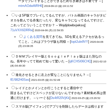
ータでプレイすることができるため引き継ぎは不要です -- [
mtmAOdwWRH6
]
2019-09-13 (金) 19:11:52
いまSP版でプレイしてるんですが、バトル画面のキャラがタピ
オカを飲んでる赤鬼だったり、変なキャラになってるんですけど、
これってどういうことですか？ -- Wojdjdowbxjwksxj[
71uVXX6DRRw
]
2020-04-06 (月) 22:59:55
よくある質問
を見てきてね。SDを変えるアクセがあるっ
てこと。これはブラウザ版も同様 -- [
lopt2ule9VY
]
2020-04-06
(月) 23:08:35
ＤＭＭプレイヤー版とＧｏｏｇｌｅＰｌａｙ版はまた別なの
ね。長年やってて初めて知って驚いた -- [
qKCHSl06CHQ
]
2021-02-10
(水) 04:49:30
進化させるときに左上が変なことになりません？ -- [
fE/982H0Seo
]
2021-03-05 (金) 01:52:49
レイドとかメインとか行こうとすると通信中で
固まるんですけどスペックが足りないんですかね？素材集め系は普
通に行けます。 -- いーぐる[
Ds4tR20VjKk
]
2022-03-25 (金) 15:26:52
スマホ版(アイフォン)でアプリを削除したらデータは残ります