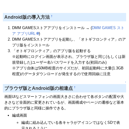
†
Android版の導入方法
DMM GAMESストアアプリをインストール → (
DMM GAMES スト
ア アプリURL
🌐
)
DMM GAMESストアアプリを起動し、「オトギフロンティア」のア
プリ版をインストール
「オトギフロンティア」のアプリ版を起動する
※起動時にログイン画面が表示され、ブラウザ版と同じ(もしくは新
規登録した)ユーザー名/パスワードを入力する(初回のみ)
※アプリ自体は50MB程度のサイズだが、初回起動時に大量(1.3GB
程度)のデータダウンロードが発生するので使用回線に注意
↑
†
ブラウザ版とAndroid版の相違点
画面UIなどスマートフォンの画面大きさに合わせて各ボタンの配置や大
きさなど全面的に変更されているが、画面構成やページの遷移など基本
的にブラウザ版と同様に操作できる。
編成画面
編成に組み込んでいる各キャラがアイコンではなくSDで表
示されるように