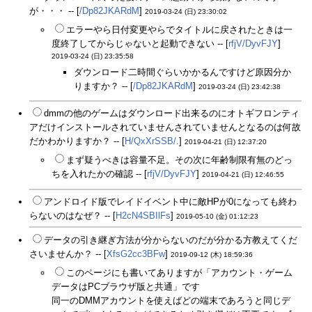
が・・・ -- [
/Dp82JKARdM
]
2019-03-24 (日) 23:30:02
エラーやら日付変更やらでタイトルに戻されたときは一
度終了してからじゃないと起動できない -- [
rfjV/DyvFJY
]
2019-03-24 (日) 23:35:58
ダウンロード二時間ぐらいかかるんですけど原因分か
りますか？ -- [
/Dp82JKARdM
]
2019-03-24 (日) 23:42:38
dmmの他のゲームはダウンロード出来るのにオトギフロンティ
アだけインストールされていませんされていませんとなるのは何故
だかわかりますか？ -- [
H/QxXrSSB/.
]
2019-04-21 (日) 12:37:20
まず疑うべきは容量不足。その次に年齢制限有無のどっ
ちを入れたかの確認 -- [
rfjV/DyvFJY
]
2019-04-21 (日) 12:46:55
アンドロイド版でレイドイベント中に敵HPが0になっても終わ
らないのはなぜ？ -- [
H2cN4SBIlFs
]
2019-05-10 (金) 01:12:23
データの引き継ぎ方法が分からないのだが分かる方教えてくだ
さいませんか？ -- [
XfsG2cc3BFw
]
2019-09-12 (木) 18:59:36
このページにも書いてありますが「アカウント・ゲーム
データはPCブラウザ版と共通」です
同一のDMMアカウントを使えばどの端末であろうと同じデ