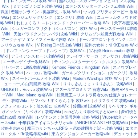
トトレインガールズ攻略 Wiki
|
超昂大戦エスカレーションヒロインズ攻略
Wiki
|
ミナシゴノシゴト攻略 Wiki
|
エデンズリッターグレンツェ攻略 Wiki
|
戦国†恋姫オンライン～奥宴新史～攻略 Wiki
|
ウマ娘 プリティダービー 攻略
Wiki
|
エンジェリックリンク（エンクリ）攻略 Wiki
|
ニューラルクラウド攻
略 Wiki
|
れじぇくろ！ ～レジェンド・クローバー～攻略 Wiki
|
天下布魔攻略
Wiki
|
シュガーコンフリクト（シュガコン）攻略 Wiki
|
モンスター娘TD攻略
Wiki
|
天啓パラドクス(テンパラ)攻略 Wiki
|
クリムゾン妖魔大戦攻略 Wiki
|
アークナイツ エンドフィールド攻略 Wiki
|
ドールズフロントライン2：エク
シリウム攻略 Wiki
|
V Rising日本語攻略 Wiki
|
勝利の女神：NIKKE攻略 Wiki
|
ドルフィンウェーブ（ドルウェブ）攻略Wiki
|
宝石姫 Reincarnation攻略
Wiki
|
アライアンスセージ攻略Wiki
|
クレイヴ・サーガ（クレサガ）攻略Wiki
|
エーテルゲイザー攻略Wiki
|
ティンクルスターナイツ（クルスタ）攻略Wiki
|
リバース：1999攻略Wiki
|
Kemono Friends：Kingdom Wiki
|
スノウブレイ
ク 攻略 Wiki
|
ハニカム 攻略wiki
|
ガールズクリエイション（ガークリ）攻略
Wiki
|
スイートホームメイド攻略 Wiki
|
Modern Warships 攻略 Wiki
|
アッシ
ュエコーズ-白荊回廊-攻略 Wiki
|
りりぃあんじぇ（りりあん） 攻略Wiki
|
UNLIGHT：Revive 攻略Wiki
|
アズールプロミリア 有志Wiki
|
桜島RPサーバ
ーWiki
|
Mad Island 攻略Wiki
|
転職魔王～リストラ勇者のお仕置きセレナー
デ～ 攻略Wiki
|
サマバケ！すくらんぶる 攻略wiki
|
オリスライズ 攻略wiki
|
ノクティルセント：暁の前に 攻略Wiki
|
鈴蘭の剣攻略Wiki
|
リベリオン ギル
ガメッシュ（リベガメ）攻略Wiki
|
5chどんぐり非公式まとめwiki
|
夢幻楼と
眠れぬ蝶 攻略Wiki
|
レゾナンス：無限号列車 攻略 Wiki
|
Vtuber総合データベ
ースwiki
|
千年戦争アイギスシナリオwiki
|
ANGELICA ASTER 攻略Wiki
|
Elin
攻略有志wiki
|
魔王カリンちゃんRPG ～恋姫建国奔走記～攻略 Wiki
|
エタク
ロニクル：Re攻略考察wiki
|
東方ダンジョンメーカー攻略wiki
|
デュエットナ