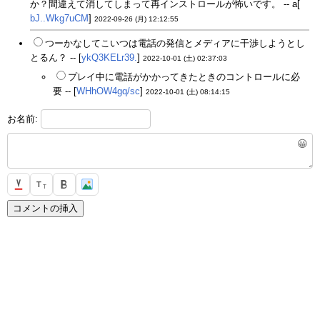
か？間違えて消してしまって再インストロールが怖いです。 -- a[
bJ..Wkg7uCM
]
2022-09-26 (月) 12:12:55
つーかなしてこいつは電話の発信とメディアに干渉しようとし
とるん？ -- [
ykQ3KELr39.
]
2022-10-01 (土) 02:37:03
プレイ中に電話がかかってきたときのコントロールに必
要 -- [
WHhOW4gq/sc
]
2022-10-01 (土) 08:14:15
お名前:
😀
T
T