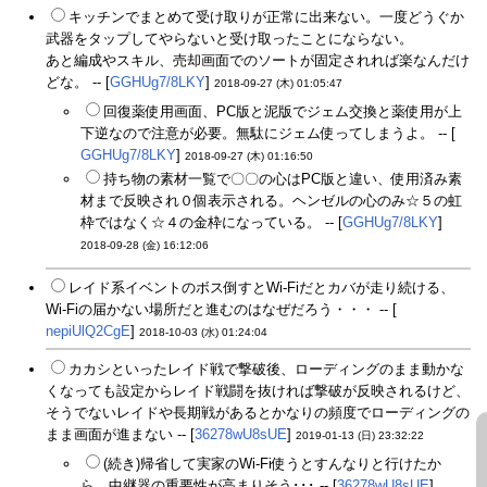
キッチンでまとめて受け取りが正常に出来ない。一度どうぐか
武器をタップしてやらないと受け取ったことにならない。
あと編成やスキル、売却画面でのソートが固定されれば楽なんだけ
どな。 -- [
GGHUg7/8LKY
]
2018-09-27 (木) 01:05:47
回復薬使用画面、PC版と泥版でジェム交換と薬使用が上
下逆なので注意が必要。無駄にジェム使ってしまうよ。 -- [
GGHUg7/8LKY
]
2018-09-27 (木) 01:16:50
持ち物の素材一覧で〇〇の心はPC版と違い、使用済み素
材まで反映され０個表示される。ヘンゼルの心のみ☆５の虹
枠ではなく☆４の金枠になっている。 -- [
GGHUg7/8LKY
]
2018-09-28 (金) 16:12:06
レイド系イベントのボス倒すとWi-Fiだとカバが走り続ける、
Wi-Fiの届かない場所だと進むのはなぜだろう・・・ -- [
nepiUlQ2CgE
]
2018-10-03 (水) 01:24:04
カカシといったレイド戦で撃破後、ローディングのまま動かな
くなっても設定からレイド戦闘を抜ければ撃破が反映されるけど、
そうでないレイドや長期戦があるとかなりの頻度でローディングの
まま画面が進まない -- [
36278wU8sUE
]
2019-01-13 (日) 23:32:22
(続き)帰省して実家のWi-Fi使うとすんなりと行けたか
ら、中継器の重要性が高まりそう･･･ -- [
36278wU8sUE
]