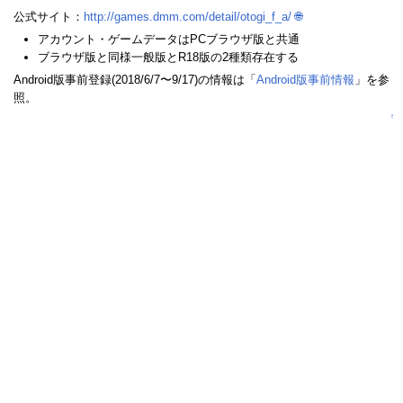
公式サイト：
http://games.dmm.com/detail/otogi_f_a/
🌐
アカウント・ゲームデータはPCブラウザ版と共通
ブラウザ版と同様一般版とR18版の2種類存在する
Android版事前登録(2018/6/7〜9/17)の情報は「
Android版事前情報
」を参
照。
↑