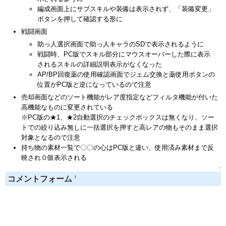
編成画面上にサブスキルや装備は表示されず、「装備変更」
ボタンを押して確認する形に
戦闘画面
助っ人選択画面で助っ人キャラのSDで表示されるように
戦闘時、PC版でスキル部分にマウスオーバーした際に表示
されるスキルの詳細説明表示がなくなった
AP/BP回復薬の使用確認画面でジェム交換と薬使用ボタンの
位置がPC版と逆になっているので注意
売却画面などのソート機能がレア度指定などフィルタ機能が付いた
高機能なものに変更されている
※PC版の★1、★2自動選択のチェックボックスは無くなり、ソー
トでの絞り込み無しに一括選択を押すと高レアの物もそのまま選択
対象となるので注意
持ち物の素材一覧で〇〇の心はPC版と違い、使用済み素材まで反
映され０個表示される
↑
†
コメントフォーム